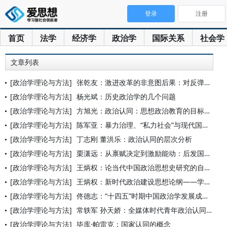
登录
注册
首页
法学
经济学
政治学
国际关系
社会学
文章列表
[政治学理论与方法]
张乾友：激进改革的非意图后果：对反弹政治的理论分析
[政治学理论与方法]
杨光斌：历史政治学的几个问题
[政治学理论与方法]
方旭光：政治认同：思想政治教育的目标取向
[政治学理论与方法]
陈军亚：暴力治理、“私力社会”与现代国家的秩序建构
[政治学理论与方法]
丁志刚 董洪乐：政治认同的层次分析
[政治学理论与方法]
栗潇远：从禀赋决定到激励能动：后发国家增长理论的范式演进
[政治学理论与方法]
王炳权：论当代中国政治思想史研究的自主性
[政治学理论与方法]
王炳权：新时代政治建设思想论纲——学习习近平关于政治建设的重
[政治学理论与方法]
佟德志：“十四五”时期中国政治学发展成就与展望
[政治学理论与方法]
常轶军 孙天娇：全媒体时代青年政治认同构建的契机、风险与规避
[政治学理论与方法]
毕库·帕雷克：国家认同的概念