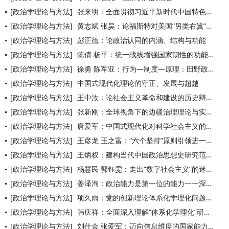
[政治学理论与方法]
张来明：全面贯彻习近平新时代中国特色社会主义思想
[政治学理论与方法]
黄志斌 张昊：论福斯特对美国“另类右翼”的批判——基于历史分
[政治学理论与方法]
彭正德：论政治认同的内涵、结构与功能
[政治学理论与方法]
陈倩 杨平：统一战线增强国家韧性的功能定位、内在机理与实践路
[政治学理论与方法]
徐勇 陈军亚：行为—制度—原理：田野政治学的方法自觉
[政治学理论与方法]
中国式现代化理论的守正、发展与超越
[政治学理论与方法]
王中汝：论社会主义革命和建设的历史辩证法
[政治学理论与方法]
张新刚：全球视角下的边疆治理理论与实践
[政治学理论与方法]
唐爱军：中国式现代化对科学社会主义的原创性贡献
[政治学理论与方法]
王彦龙 王之富：“六个坚持”原则引领进一步全面深化改革的逻辑
[政治学理论与方法]
王炳权：建构当代中国政治思想史研究范式
[政治学理论与方法]
杨慧民 郭钰雯：走出“数字社会主义”的迷思——当代西方数字社
[政治学理论与方法]
姜泽洵：政治能力是第一位的能力——深刻理解政治能力的理论内涵
[政治学理论与方法]
项久雨：党的创新理论体系化学理化问题域
[政治学理论与方法]
韩庆祥：全面深入理解“体系化学理化”研究阐释的丰富内涵
[政治学理论与方法]
刘仕金 张爱军：迈向信息维度的国家能力建构：因由寻绎、路径选