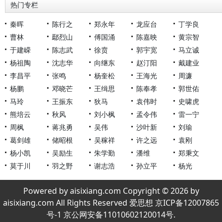
热门专栏
秦晖
陈行之
郑永年
龙应台
丁学良
曹林
鄢烈山
傅国涌
陈嘉映
黄宗智
于建嵘
陈志武
徐贲
郭宇宽
马立诚
杨祖陶
沈志华
向继东
赵汀阳
戴建业
李昌平
张鸣
杨奎松
王海光
周濂
杨鹏
邓晓芒
王缉思
陈奉孝
郭世佑
马玲
王振东
狄马
袁伟时
史啸虎
熊培云
秋风
刘小枫
孟令伟
雷一宁
周枫
蒋兆勇
吴伟
沙叶新
刘瑜
葛剑雄
储昭根
吴稼祥
许之远
袁刚
杨小凯
吴励生
朱学勤
潘维
郑秉文
莫于川
羽之野
谢志浩
孙立平
杨光
Powered by aisixiang.com Copyright © 2026 by
aisixiang.com All Rights Reserved 爱思想 京ICP备12007865
号-1 京公网安备11010602120014号.