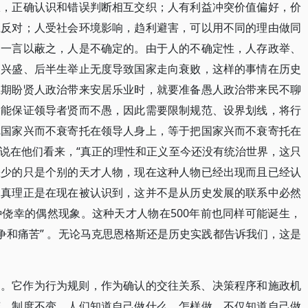
限，正确认识和错误判断相互交织；人有利益冲突价值偏好，价
互反对；人受社会环境影响，趋利避害，可以用不同的理由做同
。一言以蔽之，人是不确定的。由于人的不确定性，人存政举、
向兴盛、后半生举止无度导致国家走向衰败，这样的事情在历史
在期盼贤人政治带来安居乐业时，就要准备愚人政治带来民不聊
不能保证领导者贤而不愚，因此需要限制规范、设界划线，将行
把国家兴而不衰寄托在领导人身上，等于把国家兴而不衰寄托在
说在他们看来，“真正的理性和正义至今还没有统治世界，这只
缺少的只是个别的天才人物，现在这种人物已经出现而且已经认
，真理正是在现在被认识到，这并不是从历史发展的联系中必然
侥幸的偶然现象。这种天才人物在500年前也同样可能诞生，
争和痛苦” 。无论马克思恩格斯还是历史实践都告诉我们，这是
的。它作为行为规则，作为确认的交往关系、决策程序和施政机
变。制度不变，人们知道自己做什么、怎样做，不仅知道自己做