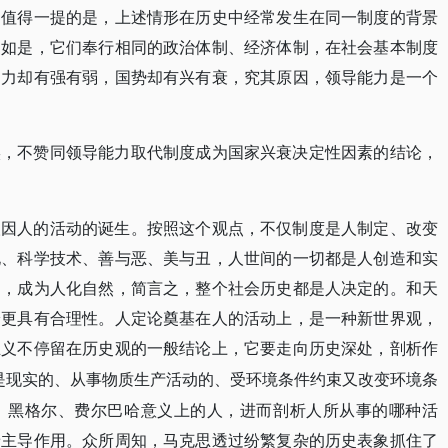
别值得一提的是，上述情形在历史中经常发生在同一制度的背景
复如是，它们奉行相同的政治体制、经济体制，在社会基本制度
国力却有强有弱，国势却有兴有衰，究其原因，领导能力是一个
实，不赞同领导能力取代制度成为国家兴衰决定性因素的结论，
人因人的活动的诞生。按照这个观点，不仅制度是人制定、改变
化、科学技术、善与恶、美与丑，人世间的一切都是人创造和实
印，成为人化自然，简言之，整个社会历史都是人决定的。和天
论更具有合理性。人定论奠基在人的活动上，是一种新世界观，
主义不停留在历史观的一般结论上，它要走向历史深处，剖析作
”，是现实的、从事物质生产活动的、受环境条件约束又改变环境条
，黑格尔、费尔巴哈意义上的人，进而剖析人所从事的哪种活
着主导作用。众所周知，马克思透过纷繁复杂的历史表象抓住了