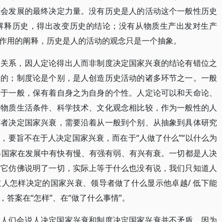
社会发展的最终决定力量。没有历史是人的活动这个一般性历史
解释历史，得出改变历史的结论；没有从物质生产出发对生产
作用的阐释，历史是人的活动的观念只是一个抽象。
的关系，因人定论得出人而非制度决定国家兴衰的结论有错位之
造的；制度论是个别，是人创造历史活动的诸多环节之一。一般
等于一般，保有着自身之为自身的个性。人定论可以和天命论、
和物质生活条件、科学技术、文化观念相比较，作为一般性的人
何者决定国家兴衰，需要沿着从一般到个别、从抽象到具体研究
“人做了什么”“以什么为
现，要旨不在于人决定国家兴衰，而在于
使得国家在发展中有快有慢、有强有弱、有兴有衰。一切都是人决
，它仿佛说明了一切，实际上等于什么也没有说，我们只知道人
人怎样决定的国家兴衰、领导者做了什么显示他卓越/ 低下能
答案在“怎样”、在“做了什么事情”。
。人们会说人决定国家兴衰和制度决定国家兴衰并不矛盾，因为