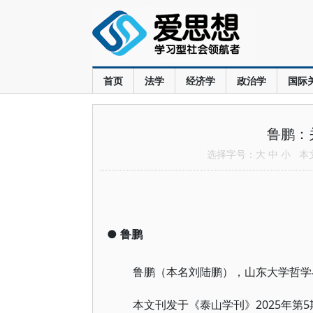
首页
法学
经济学
政治学
国际
鲁鹏：
选择字号：
大
中
小
本文共
●
鲁鹏
鲁鹏（本名刘陆鹏），山东大学哲学
2025年第
本文刊发于《泰山学刊》