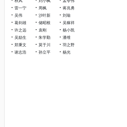
秋风
刘小枫
孟令伟
雷一宁
周枫
蒋兆勇
吴伟
沙叶新
刘瑜
葛剑雄
储昭根
吴稼祥
许之远
袁刚
杨小凯
吴励生
朱学勤
潘维
郑秉文
莫于川
羽之野
谢志浩
孙立平
杨光