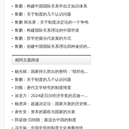
鲁鹏：构建中国国际关系学自主知识体系
鲁鹏：关于制度的几个认识问题
鲁鹏 韩东屏：关于制度决定论的一个争鸣
鲁鹏：构建国际关系理论的中国学派
鲁鹏：哲学把握当代发展的方式
鲁鹏：创建中国国际关系理论四种途径的分析与评价
相同主题阅读
杨光斌：国家持久胜出的密码：“组织化程度”如何决定大国命运？
鲁鹏：关于制度的几个认识问题
刘顺：唐代文学研究的制度维度
涂龙力：2024诺贝尔经济学奖的启迪——制度与技术对经济发展的双重作用
杨虎涛：超越决定论：国家兴衰的历史唯物主义再解读
谢长安：资本的霸权与国家的兴衰
阿诺德·贝特朗：最适合中国的制度
冯天瑜：中国史学的制度文化考释传统