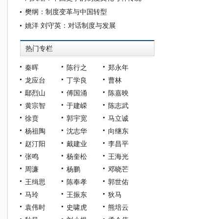
樊纲：制度变革与中国转型
姚洋 刘守英：对话制度与发展
热门专栏
秦晖
陈行之
郑永年
龙应台
丁学良
曹林
鄢烈山
傅国涌
陈嘉映
黄宗智
于建嵘
陈志武
徐贲
郭宇宽
马立诚
杨祖陶
沈志华
向继东
赵汀阳
戴建业
李昌平
张鸣
杨奎松
王海光
周濂
杨鹏
邓晓芒
王缉思
陈奉孝
郭世佑
马玲
王振东
狄马
袁伟时
史啸虎
熊培云