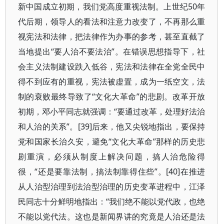
新中国成立初期，我们党高度重视法制。上世纪50年
代后期，领导人的看法和注意力改变了，不再那么重
视宪法和法律，把法律作为办事的参考，甚至直截了
当地提出“要人治不要法治”。在错误思想指导下，社
会主义法制建设跌入低谷，宪法和法律在全党全民中
得不到应有的重视，宪法被虚置，成为一纸空文，法
制的衰败最终导致了“文化大革命”的悲剧。改革开放
初期，邓小平同志就强调：“要通过改革，处理好法治
和人治的关系”。[39]后来，他又尖锐地指出，要保持
党和国家长治久安，避免“文化大革命”那样的历史悲
剧重演，必须从制度上解决问题，搞人治危险得
很，“还是要靠法制，搞法制靠得住些”。[40]在推进
从人治型治理到法治型治理的历史变革进程中，江泽
民同志十分鲜明地指出：“我们绝不能以党代政，也绝
不能以党代法。这也是新闻界讲的究竟是人治还是法