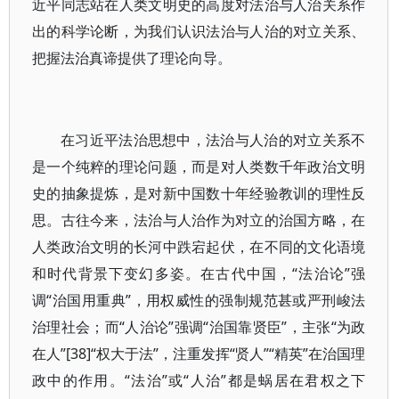
近平同志站在人类文明史的高度对法治与人治关系作
出的科学论断，为我们认识法治与人治的对立关系、
把握法治真谛提供了理论向导。
在习近平法治思想中，法治与人治的对立关系不
是一个纯粹的理论问题，而是对人类数千年政治文明
史的抽象提炼，是对新中国数十年经验教训的理性反
思。古往今来，法治与人治作为对立的治国方略，在
人类政治文明的长河中跌宕起伏，在不同的文化语境
和时代背景下变幻多姿。在古代中国，“法治论”强
调“治国用重典”，用权威性的强制规范甚或严刑峻法
治理社会；而“人治论”强调“治国靠贤臣”，主张“为政
在人”[38]“权大于法”，注重发挥“贤人”“精英”在治国理
政中的作用。“法治”或“人治”都是蜗居在君权之下