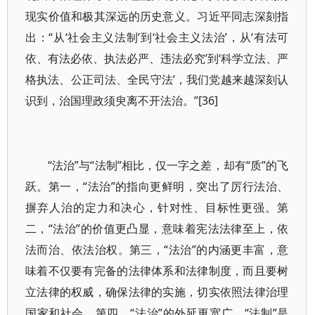
现实价值和极其深远的历史意义。习近平同志深刻指
出：“从‘社会主义法制’到‘社会主义法治’，从‘有法可
依、有法必依、执法必严、违法必究’到‘科学立法、严
格执法、公正司法、全民守法’，我们党越来越深刻认
识到，治国理政须臾离不开法治。”[36]
“法治”与“法制”相比，仅一字之差，却有“质”的飞
跃。第一，“法治”的指向更鲜明，突出了厉行法治、
摒弃人治的定力和决心，针对性、目标性更强。第
二，“法治”的价值更凸显，意味着宪法法律至上，依
法而治、依法治权。第三，“法治”的内涵更丰富，意
味着不仅要有完备的法律体系和法律制度，而且要树
立法律的权威，确保法律的实施，切实依照法律治理
国家和社会。第四，“法治”的外延更宽广。“法制”是