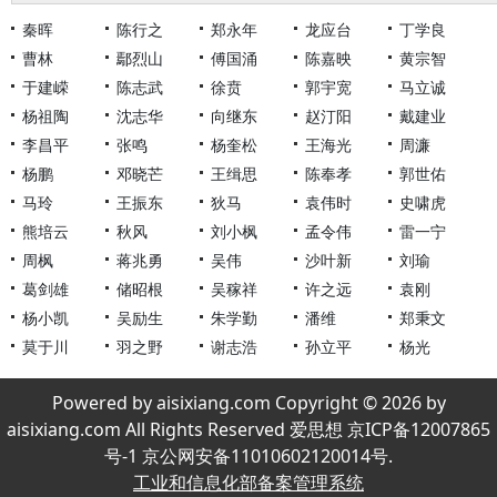
秦晖
陈行之
郑永年
龙应台
丁学良
曹林
鄢烈山
傅国涌
陈嘉映
黄宗智
于建嵘
陈志武
徐贲
郭宇宽
马立诚
杨祖陶
沈志华
向继东
赵汀阳
戴建业
李昌平
张鸣
杨奎松
王海光
周濂
杨鹏
邓晓芒
王缉思
陈奉孝
郭世佑
马玲
王振东
狄马
袁伟时
史啸虎
熊培云
秋风
刘小枫
孟令伟
雷一宁
周枫
蒋兆勇
吴伟
沙叶新
刘瑜
葛剑雄
储昭根
吴稼祥
许之远
袁刚
杨小凯
吴励生
朱学勤
潘维
郑秉文
莫于川
羽之野
谢志浩
孙立平
杨光
Powered by aisixiang.com Copyright © 2026 by
aisixiang.com All Rights Reserved 爱思想 京ICP备12007865
号-1 京公网安备11010602120014号.
工业和信息化部备案管理系统