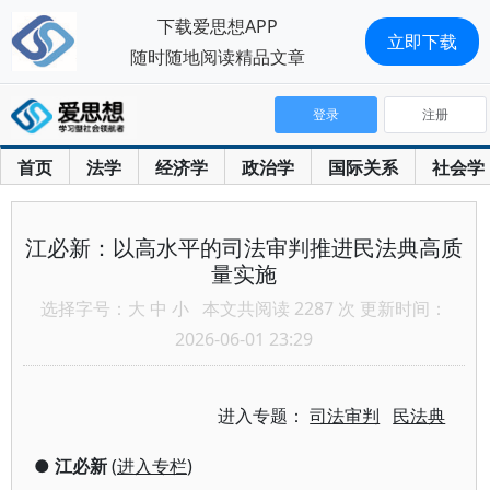
下载爱思想APP
立即下载
随时随地阅读精品文章
登录
注册
首页
法学
经济学
政治学
国际关系
社会学
江必新：以高水平的司法审判推进民法典高质
量实施
选择字号：
大
中
小
本文共阅读 2287 次 更新时间：
2026-06-01 23:29
进入专题：
司法审判
民法典
●
江必新
(
进入专栏
)