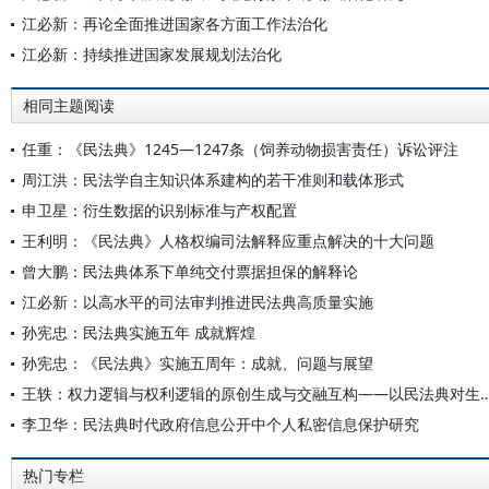
江必新：再论全面推进国家各方面工作法治化
江必新：持续推进国家发展规划法治化
相同主题阅读
任重：《民法典》1245—1247条（饲养动物损害责任）诉讼评注
周江洪：民法学自主知识体系建构的若干准则和载体形式
申卫星：衍生数据的识别标准与产权配置
王利明：《民法典》人格权编司法解释应重点解决的十大问题
曾大鹏：民法典体系下单纯交付票据担保的解释论
江必新：以高水平的司法审判推进民法典高质量实施
孙宪忠：民法典实施五年 成就辉煌
孙宪忠：《民法典》实施五周年：成就、问题与展望
王轶：权力逻辑与权利逻辑的原创生成与交融互构——以民法典
李卫华：民法典时代政府信息公开中个人私密信息保护研究
热门专栏