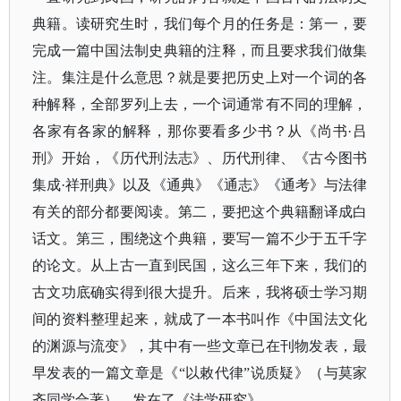
典籍。读研究生时，我们每个月的任务是：第一，要
完成一篇中国法制史典籍的注释，而且要求我们做集
注。集注是什么意思？就是要把历史上对一个词的各
种解释，全部罗列上去，一个词通常有不同的理解，
各家有各家的解释，那你要看多少书？从《尚书
·吕
刑》开始，
《历代刑法志》
、历代刑律、《古今图书
集成
·祥刑典》以及
《通典》
《通志》《通考》与法律
有关的部分都要阅读。第二，要把这个典籍翻译成白
话文。第三，围绕这个典籍，要写一篇不少于五千字
的论文。从上古一直到民国，这么三年下来，我们的
古文功底确实得到很大提升。后来，我将硕士学习期
间的资料整理起来，就成了一本书叫作《中国法文化
的渊源与流变》，其中有一些文章已在刊物发表，最
早发表的一篇文章是《
“以敕代律”说质疑》（与莫家
齐同学合著），发在了《法学研究》。