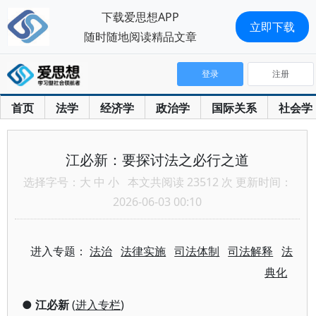
下载爱思想APP
立即下载
随时随地阅读精品文章
登录
注册
首页
法学
经济学
政治学
国际关系
社会学
江必新：要探讨法之必行之道
选择字号：
大
中
小
本文共阅读 23512 次 更新时间：
2026-06-03 00:10
进入专题：
法治
法律实施
司法体制
司法解释
法
典化
●
江必新
(
进入专栏
)