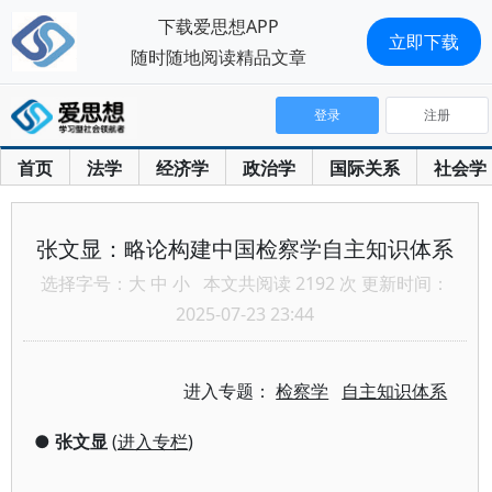
下载爱思想APP
立即下载
随时随地阅读精品文章
登录
注册
首页
法学
经济学
政治学
国际关系
社会学
张文显：略论构建中国检察学自主知识体系
选择字号：
大
中
小
本文共阅读 2192 次 更新时间：
2025-07-23 23:44
进入专题：
检察学
自主知识体系
●
张文显
(
进入专栏
)