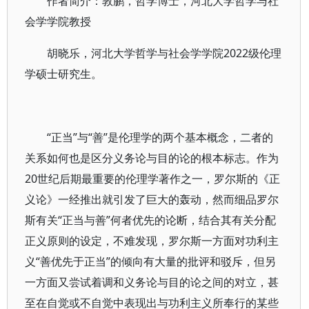
作者简介：敦鹏，哲学博士，河北大学哲学与社
会学学院教授
胡晓乐，河北大学哲学与社会学学院2022级伦理
学硕士研究生。
“正当”与“善”是伦理学的两个基本概念，二者的
关系如何也是区分义务论与目的论的根本标志。作为
20世纪后期最重要的伦理学著作之一，罗尔斯的《正
义论》一经推出就引发了巨大的轰动，然而细品罗尔
斯有关“正当与善”何者优先的论断，结合其有关分配
正义原则的设定，不难发现，罗尔斯一方面对功利主
义“善优先于正当”的倾向有大量的批评和驳斥，但另
一方面又尝试着调和义务论与目的论之间的对立，甚
至在自觉或不自觉中表现出与功利主义所奉行的某些