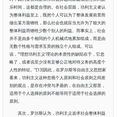
乐时间，这都是合理的。在社会层面，功利主义者认
为整体利益至上，既然个人可以为了整体发展前景而
做出某方面牺牲，那么社会也就应当允许为了较大的
整体利益而牺牲少数个别人的利益。而事实上，社会
并不是由多个相同的个人机械式地累加组成，而是由
无数个性格与需求互异的独立个人组成。可以
说，“‘理想功利主义’理论的本质性的缺陷在于，它忽
略了，或者说至少没有足够公正地对待义务的高度个
人性的特征。”[13]因此，在罗尔斯等自由主义思想家
看来，功利主义这种忽视个人原则和社会原则之间差
别的观点，是存在冲突与矛盾的，在自由主义那里，
适用于个人选择的原则不能等同于适用于社会选择的
原则。
其次，罗尔斯认为，功利主义追求社会整体利益