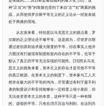
是保险的,……其目标是最低福利的最大化”[32]，这
种“正当”向“善”的靠拢也受到了来自“左”“右”两翼的挑
战，从而使得罗尔斯平等主义的正义论从一经发表就
处于两难的境地。
从左派来看，特别是以马克思主义的观点看，罗
尔斯的正义理论还不够平等。这是因为，尽管罗尔斯
通过差别原则追求最大限度的平等，但在事实上他并
力图没有打破现有制度框架内存在的不平等，也等于
默认了真正的平等无法实现的可能性。[33]而从马克
思主义的视角来看，资本主义的存在才是导致不平等
的真正根源。在资本主义的制度下，资本家与工人天
然存在极大的不平等的鸿沟，尽管通过有利于最不利
者的制度设计和安排能够在一定程度上缩小差距，但
无法改变资本主义的本质，这种平等只是一种有限
的、虚假的平等。只有在消灭压迫与剥削、在达到共