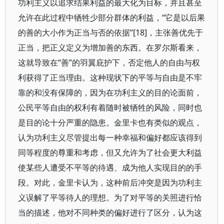
功利主义以追求结果利益的最大化为目标，并且甚至
允许在此过程中牺牲少部分群体的利益，“它是以后果
的善的大小作为正当与否的依据”[18]，主张善优先于
正当，把正义定义为增加善的东西。在罗尔斯看来，
这就导致在“善”的羽翼庇护下，否定他人的自由与权
利获得了正当理由。这种现状下的平等与自由是不牢
靠的和没有保障的，因为在功利主义的目的论面前，
公民平等自由的权利有着随时被牺牲的风险，同时也
是目的论十分严重的隐患。金里卡也有类似的观点，
认为功利主义尽管提出每一种幸福和偏好都应该得到
同等程度的尊重和考虑，但又允许为了社会更大利益
使某些人遭受不平等的待遇、成为他人实现目的的手
段。对此，金里卡认为，这种前后冲突是因为功利主
义误解了平等待人的理想。为了对平等的关照进行恰
当的描述，他对不同种类的偏好进行了区分，认为这