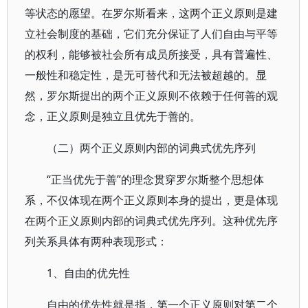
等状态的愿望。在罗尔斯看来，这两个正义原则是建
立社会制度的基础，它们充分保证了人们自由与平等
的权利，能够被社会所有成员所接受，具有普遍性、
一般性和稳定性，是无可替代和无法被超越的。显
然，罗尔斯提出的两个正义原则不依赖于任何善的观
念，正义原则是独立且优先于善的。
（二）两个正义原则内部的词典式优先序列
“正当优先于善”的理念贯穿罗尔斯整个思想体
系，不仅体现在两个正义原则本身的提出，更是体现
在两个正义原则内部的词典式优先序列。这种优先序
列关系具体有两种表现形式：
1、自由的优先性
自由的优先性就是指，第一个正义原则对第二个