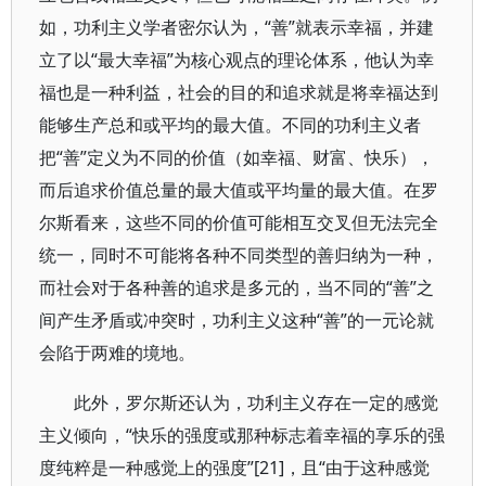
如，功利主义学者密尔认为，“善”就表示幸福，并建
立了以“最大幸福”为核心观点的理论体系，他认为幸
福也是一种利益，社会的目的和追求就是将幸福达到
能够生产总和或平均的最大值。不同的功利主义者
把“善”定义为不同的价值（如幸福、财富、快乐），
而后追求价值总量的最大值或平均量的最大值。在罗
尔斯看来，这些不同的价值可能相互交叉但无法完全
统一，同时不可能将各种不同类型的善归纳为一种，
而社会对于各种善的追求是多元的，当不同的“善”之
间产生矛盾或冲突时，功利主义这种“善”的一元论就
会陷于两难的境地。
此外，罗尔斯还认为，功利主义存在一定的感觉
主义倾向，“快乐的强度或那种标志着幸福的享乐的强
度纯粹是一种感觉上的强度”[21]，且“由于这种感觉