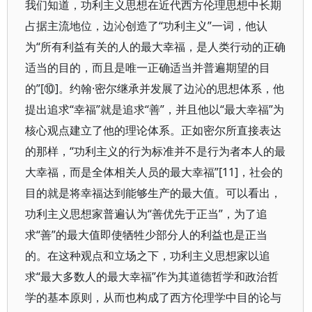
我们知道，功利主义思想在近代西方伦理思想中长期
占据主流地位，边沁创造了“功利主义”一词，他认
为“所有利益有关的人的最大幸福，是人类行动的正确
适当的目的，而且是唯一正确适当并普遍期望的目
的”[⑩]。约翰·密尔继承并发展了边沁的思想体系，他
提出追求“幸福”就是追求“善”，并且他以“最大幸福”为
核心观点建立了他的理论体系。正如密尔所直接表达
的那样，“功利主义的行为标准并不是行为者本人的最
大幸福，而是全体相关人员的最大幸福”[11]，社会的
目的就是将幸福达到能够生产的最大值。可以看出，
功利主义思想家普遍认为“善优先于正当”，为了追
求“善”的最大值即使牺牲少部分人的利益也是正当
的。在这种观点和立场之下，功利主义思想家以追
求“最大多数人的最大幸福”作为其道德哲学和政治哲
学的基本原则，从而也构成了西方伦理学中目的论与