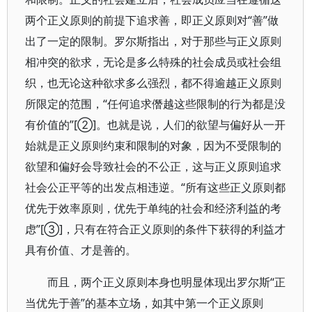
两个正义原则的前提下追求善，即正义原则对“善”做
出了一定的限制。罗尔斯指出，对于那些与正义原则
相冲突的欲求，无论是多么特殊的社会成员或社会组
织，也无论这种欲求多么强烈，都不得逾越正义原则
所限定的范围，“任何追求僭越这些限制的行为都是没
有价值的”[②]。也就是说，人们的欲望与偏好从一开
始就是正义原则约束和限制的对象，因为不受限制的
欲望和偏好会导致社会的不公正，这与正义原则追求
社会公正平等的出发点相违逆。“所有这些正义原则都
优先于效率原则，优先于单纯的社会和经济利益的考
虑”[③]，只有在符合正义原则的条件下获得的利益才
具有价值、才是善的。
而且，两个正义原则本身也明显体现出罗尔斯“正
当优先于善”的基本立场，如其中第一个正义原则