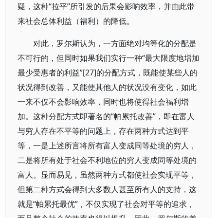
疑，这种“拉平”所引发的后果会影响效率，并由此带
来社会总体利益（福利）的降低。
对此，罗尔斯认为，一方面绝对均等化的分配是
不可行的，但同时如果我们实行一种“最大限度地增加
最少受惠者的利益”[27]的分配方式，既能使某些人的
状况得到改善，又能使其他人的状况没有变化，如此
一来不仅不会影响效率，同时也将使得社会福利增
加。这种分配方式即著名的“帕累托改善”，即在富人
与穷人存在不平等的问题上，存在两种方式达到平
等，一是上述所言将所有富人变成同等处境的穷人，
二是将所有处于社会不利地位的穷人变成同等处境的
富人。显而易见，虽然两种方式都使社会实现平等，
但第二种方式会得到大多数人甚至所有人的支持，这
就是“帕累托最优”，不仅实现了社会对平等的追求，