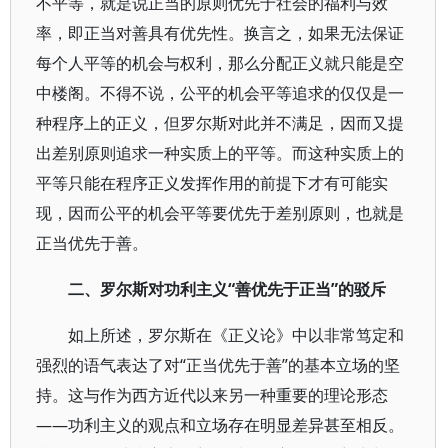
不平等，就是说正当的原则优先于社会的福利与效
率，即正当对善具有优先性。换言之，如果无法保证
每个人平等的机会与权利，那么分配正义就只能是空
中楼阁。不得不说，公平的机会平等追求的仅仅是一
种程序上的正义，但罗尔斯对此并不满足，因而又提
出差别原则追求一种实质上的平等。而这种实质上的
平等只能在程序正义发挥作用的前提下才有可能实
现，因而公平的机会平等要优先于差别原则，也就是
正当优先于善。
二、罗尔斯对功利主义“善优先于正当”的驳斥
如上所述，罗尔斯在《正义论》中以非常笃定和
强烈的语气表达了对“正当优先于善”的基本立场的坚
持。这与作为西方近代以来另一种重要的理论形态
——功利主义的观点和立场存在明显差异甚至相反。