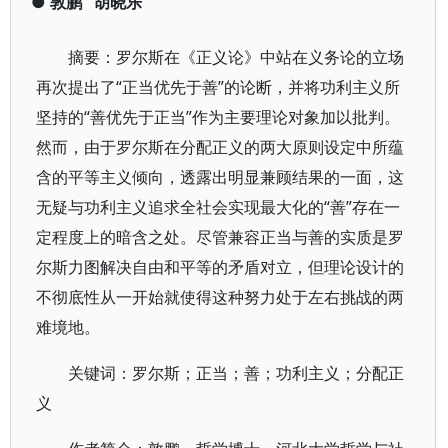
●
敦鹏
胡晓乐
摘要：罗尔斯在《正义论》中站在义务论的立场
再次提出了“正当优先于善”的论断，并将功利主义所
坚持的“善优先于正当”作为主要理论对象加以批判。
然而，由于罗尔斯在分配正义的两大原则设定中所蕴
含的平等主义倾向，透露出明显兼顾结果的一面，这
无疑与功利主义追求全社会实现最大化的“善”存在一
定程度上的暗含之处。尽管兼容正当与善的实质是罗
尔斯力图解决自由和平等的矛盾对立，但理论设计的
不彻底性从一开始就使得这种努力处于左右挑战的两
难境地。
关键词：罗尔斯；正当；善；功利主义；分配正
义