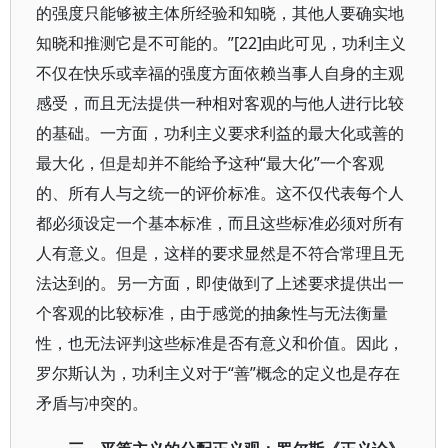
的强度只能够被主体所经验和知晓，其他人要确实地
知晓和推测它是不可能的。”[22]由此可见，功利主义
不仅在快乐或幸福的强度方面依赖当事人自身的主观
感受，而且无法提供一种相对客观的与他人进行比较
的基础。一方面，功利主义要求利益的最大化或善的
最大化，但是却并不能给予这种“最大化”一个客观
的、所有人与之统一的评价标准。这不仅代表每个人
都必须设定一个基本标准，而且这些标准必须对所有
人有意义。但是，这样的要求显然是不符合常理且无
法达到的。另一方面，即使做到了上述要求提供出一
个客观的比较标准，由于感觉的抽象性与无法衡量
性，也无法评判这些标准是否有意义和价值。因此，
罗尔斯认为，功利主义对于“善”概念的定义也是存在
矛盾与冲突的。