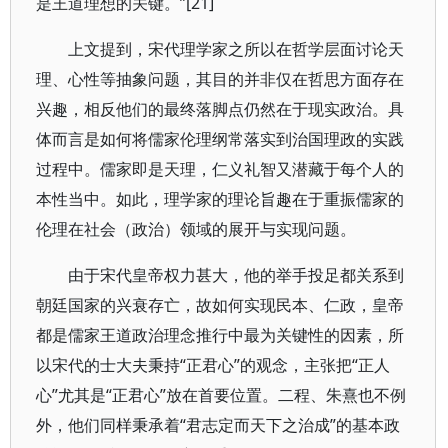
是王道理想的关键。”[21]
上文提到，宋代理学家之所以在哲学层面讨论天
理、心性等抽象问题，其目的并非仅在哲思方面存在
兴趣，相反他们的最终落脚点仍然在于现实政治。具
体而言是如何将儒家伦理纲常落实到治国理政的实践
过程中。儒家即是天理，仁义礼智又潜藏于每个人的
本性当中。如此，理学家的理论旨趣在于重振儒家的
伦理在社会（政治）领域的展开与实现问题。
由于宋代皇帝权力甚大，他的举手投足都关系到
朝廷国家的兴衰存亡，故如何实现民本、仁政，皇帝
都是儒家王道政治理念推行中最为关键性的因素，所
以宋代的士大夫秉持“正君心”的观念，主张把“正人
心”尤其是“正君心”放在首要位置。二程、朱熹也不例
外，他们同样秉承着“君志定而天下之治成”的基本政