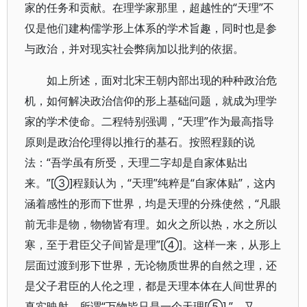
家的任务和贡献。在理学家那里，超越性的“天理”不
仅是他们建构儒学形上体系的学术旨趣，同时也是参
与政治，并对现实社会弊病加以批判的依据。
如上所述，面对北宋王朝内部出现的种种政治危
机，如何解决政治信仰的形上基础问题，就成为理学
家的学术使命。二程特别强调，“天理”作为最高指导
原则是政治伦理得以推行的基石。按照程颢的说
法：“吾学虽有所受，天理二字却是自家体贴出
来。”[③]程颢认为，“天理”纯粹是“自家体贴”，这内
涵着感性的形而下世界，均是天理的分殊使然，“凡眼
前无非是物，物物皆有理。如火之所以热，水之所以
寒，至于君臣父子间皆是理”[④]。这样一来，从形上
层面过渡到形下世界，无论物质世界的自然之理，还
是父子君臣的人伦之理，都是天理本体在人间世界的
真实映射，所谓“万物皆只是一个天理[⑤] ”，又