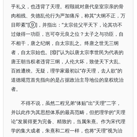
乎礼义，也违背了天理。程颐就对唐代皇室宗亲的骨
肉相残、失德乱伦行为严加痛斥，称其“大纲不正，万
目即紊”[⑨]，并指出：“太宗佐父平天下，论其功不
过做得一功臣，岂可夺元良之位？太子之与功臣，自
不相干，唐之纪纲，自太宗乱之。终唐之世无三纲
者，自太宗始也。[⑩]”认为以唐太宗李世民为代表的
唐王朝当权者违背三纲，人伦大坏，致使天下大乱、
百姓遭殃。无疑，理学家最初以“存天理，去人欲”的
道德规范首先指向的是占据政治主导地位的皇权统治
者。
不得不说，虽然二程兄弟“体贴”出“天理”二字，
并以此作为其思想体系的最高范畴，但把理学的“天理
论”发展得更为完备、精致的，当属朱熹。作为宋代理
学的集大成者，朱熹和二程一样，也将“天理”视为治