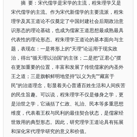
摘 要：宋代儒学是宋学的主流，程朱理学又是
宋代儒学的主流。作为宋代新儒学的主要流派，程朱
理学及其王道论不仅奠定了中国封建社会后期政治意
识形态的理论基础，也成为儒家王道思想最成熟最具
代表性的理论形态。程朱理学王道论的基本面向与主
题，表现在：一是将形上的“天理”论运用于现实政
治，得出“循天理以治国”的主张；二是把“正君心”摆
在更加重要的位置，丰富和发展了传统儒家的内圣外
王之道；三是旗帜鲜明地坚持“以义为先”“藏富于
民”的治道理念，彰显着关心普通百姓生活和人间疾苦
的民生旨趣。可以说，程朱理学不仅是修身之学，更
是治世之学，它涵括了仁政、礼治、民本等多重思想
维度，代表着王权与民利的最佳契合状态，是儒家经
世致用的典型形态。因此，研究理学王道论具有拓展
和深化宋代理学研究的意义和价值。