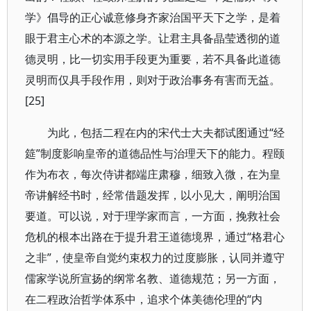
学》倡导的正心诚意修身齐家治国平天下之学，是着
眼于君主心术的本源之学。让君主具备晶莹透彻的道
德灵明，比一切实用手段更为重要，若不具备此道德
灵明而仅具手段作用，则对于政治事务有害而无益。
[25]
为此，包括二程在内的宋代士大夫都试图通过“经
筵”制度影响皇帝的道德品性与治理天下的能力。程颐
作为布衣，每次侍讲都端庄肃穆，细致入微，在为皇
帝讲解经书时，经常借题发挥，以小见大，阐明治国
要道。可以说，对于理学家而言，一方面，挽救社会
危机的根本出路在于提升君王道德境界，通过“格君心
之非”，使皇帝自觉约束权力的过度膨胀，认同并遵守
儒家学说所宣扬的纲常名教、道德规范；另一方面，
在二程政治哲学体系中，追求个体美德伦理的“内