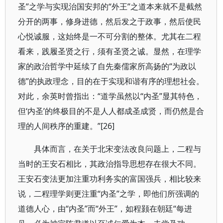
圣”之学与实现治国安邦的“外王”之道本来就不是截然
分开的两事，修身进德，然后发之于政事，然后使民
心悦诚服，这始终是一不可分割的整体。尤其在二程
看来，践履圣贤之行，须有圣贤之诚。显然，在理学
家的政治哲学中延续了自先秦儒家所高扬的“为政以
德”的执政理念，目的在于实现和谐有序的理想社会。
对此，余英时曾指出：“道学虽然以“内圣”显其特色，
但‘内圣’的终极目的不是人人都成圣成贤，而仍然是合
理的人间秩序的重建。”[26]
具体而言，在关于北宋变法改良问题上，二程与
当时的王安石相比，其政治指导思想存在很大不同。
王安石变法更加注重功利务实的富国强兵，相比较来
说，二程理学则更注重“内圣”之学，即他们所强调的
道德人心，由“内圣”而“外王”，如程颢在朝廷“每进