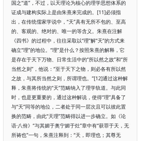
国之“道”，不过，以天理论为核心的理学思想体系的
证成与建构实际上是由朱熹来完成的。[11]必须指
出，在传统儒家学说中，“天”具有无所不包的、至高
的、客观的、绝对的、唯一的等含义。朱熹在注解
《四书》的过程中，往往采取以“理”解“天”的方式来
确立“理”的地位。“理”是什么？按照朱熹的解释，它
是存在于天下万物、日常生活中的“所以然之故”和“所
当然之则”，他说：“至于天下之物，则必各有所以然
之故，与其所当然之则，所谓理也。”[12]通过这种解
释，朱熹将传统的“天”范畴纳入了理学轨道。与此同
时，也是更重要的，通过这种解说，使得“理”具备了
与“天”同等的地位，二者处于同一层次且可以彼此置
换的范畴，由此“天理”范畴得以进一步确立。如《论
语·八佾》“与其媚于奥宁媚于灶”章中有“获罪于天，无
所祷也”一句，朱熹注释到：“天，即理也；其尊无