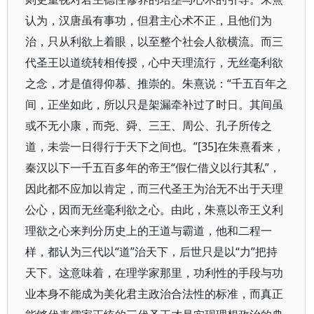
认为，汉唐虽有事功，但君主心术不正，且他们为
治，只从利欲上着眼，以至整个社会人欲横流。而三
代圣王以道统转相传授，心中天理流行，无丝毫利欲
之念，才是值得仰慕、推崇的。朱熹说：“千五百年之
间，正坐如此，所以只是架漏牵补过了时日。其间虽
或不无小康，而尧、舜、三王、周公、孔子所传之
道，未尝一日得行于天下之间也。”[35]在朱熹看来，
秦汉以下一千五百多年的帝王“假仁借义以行其私”，
因此都不应加以肯定，而三代圣王为治无不出于天理
公心，因而无丝毫利欲之心。由此，朱熹以帝王义利
理欲之心来判分历史上的王道与霸道，他和二程一
样，都认为三代以“道”治天下，后世只是以“力”把持
天下。这意味着，在理学家那里，功利性的手段与功
业本身不能成为美化君主政治合法性的标准，而真正