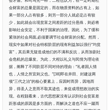
会矛盾。和司马光一样，二程也认为，在一定时期社
会财富的总量是固定的，而在物质资料的占有上，如
果一部分人占有较多，则另一部分人就必定占有较
少，如此就会出现贫富之间差距的过分悬殊，则必将
影响社会安定，不利于国家的治理。因此，为了缓和
紧张的社会局面,必须要调节社会财富的分配。然而，
现实中如果对社会特权阶层的现有利益加以强行“均贫
富”，其后果无疑造成他们的不满和反抗，从而加剧社
会危机的总爆发。为此，大程以礼义与民情为理论依
据，阐释了不同阶层不同对待的理由：“礼者因人情
也，人情之所宜则义也。”[38]即在井田、封建这两
项“三代之治”的核心要素上，应因时而异，因地而
异，得圣人之意而不取其迹也，来促成理想政治的实
现。在程颢看来，古代思想家没有认识到社会贫富差
距形成的原因是多方面的，而解决之道也不应一蹴而