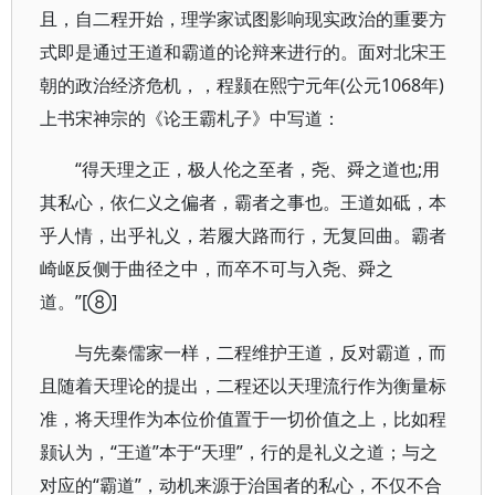
且，自二程开始，理学家试图影响现实政治的重要方
式即是通过王道和霸道的论辩来进行的。面对北宋王
朝的政治经济危机，，程颢在熙宁元年(公元1068年)
上书宋神宗的《论王霸札子》中写道：
“得天理之正，极人伦之至者，尧、舜之道也;用
其私心，依仁义之偏者，霸者之事也。王道如砥，本
乎人情，出乎礼义，若履大路而行，无复回曲。霸者
崎岖反侧于曲径之中，而卒不可与入尧、舜之
道。”[⑧]
与先秦儒家一样，二程维护王道，反对霸道，而
且随着天理论的提出，二程还以天理流行作为衡量标
准，将天理作为本位价值置于一切价值之上，比如程
颢认为，“王道”本于“天理”，行的是礼义之道；与之
对应的“霸道”，动机来源于治国者的私心，不仅不合