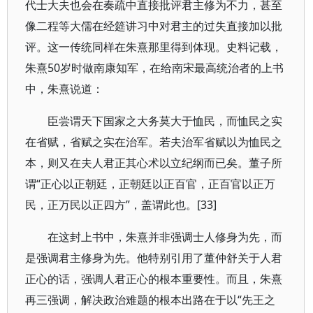
代士大夫也会在奏疏中直接批评君主修为不力，甚至
像二程等大儒在经筵讲习中对君主的过失直接加以批
评。这一传统同样在朱熹那里得到体现。史料记载，
朱熹50岁时做南康知军，在给南宋最高统治者的上书
中，朱熹说道：
臣尝谓天下国家之大务莫大于恤民，而恤民之实
在省赋，省赋之实在治军。若夫治军省赋以为恤民之
本，则又在夫人君正其心术以立纪纲而已矣。董子所
谓“正心以正朝廷，正朝廷以正百官，正百官以正万
民，正万民以正四方”，盖谓此也。[33]
在这封上书中，朱熹并非强调士人修身为先，而
是强调君主修身为先。他特别引用了董仲舒关于人君
正心的话，强调人君正心的根本重要性。而且，朱熹
再三强调，解决政治难题的根本出路在于以“先王之