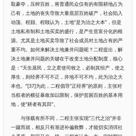
取豪夺，压榨百姓，将普通民众仅有的有限耕地占为
己有，土地的丧失导致大量底层百姓破产，社会陷入
动荡。程颢、程颐认为，土地“是为治之大本”，但是
土地私有制和土地买卖的盛行，是产生贫富分化的根
源。尤其是土地买卖导致了社会成员对土地占有的严
重不均。如何来解决土地兼并问题呢？二程提出，解
决土地兼并问题的关键在于改变土地分配制度，核心
是：“天生蒸民，立之君使司牧之，必制其恒产，使之
厚生，则经界不可不正，井地不可不均，此为治之大
本也。”[37]为此，二程倡导“正经界”的原则，主张对
当权者的横征暴敛加以限制，保护贫困百姓的基本用
地，使“耕者有其田”。
与张载有所不同，二程主张实现“三代之治”并非
一蹴而就，相反只有渐进补偏救弊，才能切实消弭社