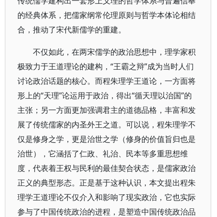
传统儒学建构出一套形上义理的哲学体系与普遍信奉
的经典体系，把儒家纲常伦理原则与哲学本体论相结
合，推动了宋代新儒学的重建。
不仅如此，在两宋儒学的政治思想中，理学家积
极致力于王道理论的建构，“王霸之辩”成为当时人们
讨论政治话题的核心。而程朱理学王道论，一方面将
形上的“天理”论运用于政治，得出“循天理以治国”的
主张；另一方面更加强调君主的道德品格，丰富和发
展了传统儒家的内圣外王之道。可以说，程朱理学不
仅是修身之学，更是治世之学（修身的价值旨归也是
治世），它涵括了仁政、礼治、民本等多重思想维
度，代表着王权与民利的最佳契合状态，是儒家政治
正义的典型形态。正是基于这种认识，本文提出程朱
理学王道理论不仅介入和影响了现实政治，它也实际
参与了中国传统政治的进程，是塑造中国传统政治品