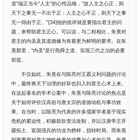
道”端正当今“人主”的心性品格，“故人主之心正，则
天下之事无一不出于正；人主之心不正，则天下之事
无一得由于正。”[34]他的批评就是要指出君主的问
题，来帮助君主正心。可以说，与二程相比，朱熹对
君主的内圣及其道德修为有着更为鲜明的要求。在朱
熹那里，“内圣”是行尧舜之道、实现三代之治的必要
前提。
不仅如此，朱熹在与陈亮对王霸义利问题的讨论
中，最终将天下治理的好坏也归入到君主心术上来。
在这起著名的学术公案中，朱熹与陈亮讨论的焦点是
关于如何评价汉高祖与唐太宗的道德动机与事功效
果。在当时，以陈亮为代表的许多儒家学者基于现实
危机的紧迫性，积极鼓吹变法改制，并以汉唐帝王开
疆拓土、富国强兵的功业为榜样，扭转时局。而朱熹
则更重视对君主德性修养的培壅与心术的引导。朱熹