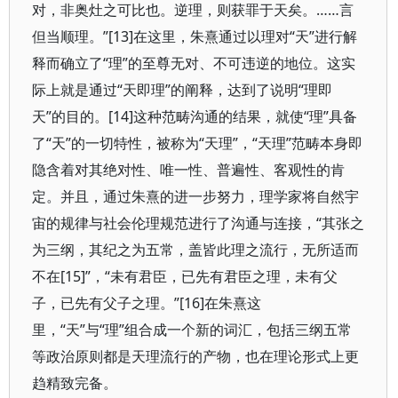
对，非奥灶之可比也。逆理，则获罪于天矣。……言
但当顺理。”[13]在这里，朱熹通过以理对“天”进行解
释而确立了“理”的至尊无对、不可违逆的地位。这实
际上就是通过“天即理”的阐释，达到了说明“理即
天”的目的。[14]这种范畴沟通的结果，就使“理”具备
了“天”的一切特性，被称为“天理”，“天理”范畴本身即
隐含着对其绝对性、唯一性、普遍性、客观性的肯
定。并且，通过朱熹的进一步努力，理学家将自然宇
宙的规律与社会伦理规范进行了沟通与连接，“其张之
为三纲，其纪之为五常，盖皆此理之流行，无所适而
不在[15]”，“未有君臣，已先有君臣之理，未有父
子，已先有父子之理。”[16]在朱熹这
里，“天”与“理”组合成一个新的词汇，包括三纲五常
等政治原则都是天理流行的产物，也在理论形式上更
趋精致完备。