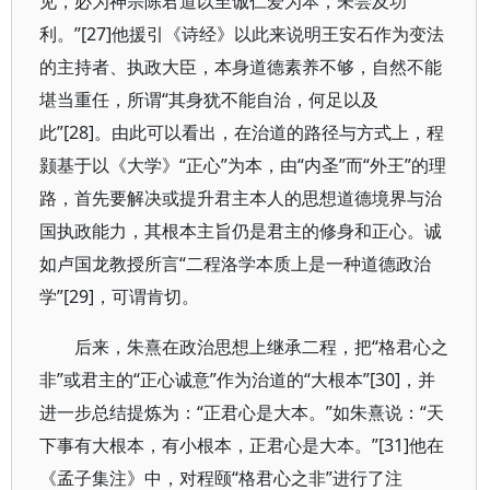
见，必为神宗陈君道以至诚仁爱为本，未尝及功
利。”[27]他援引《诗经》以此来说明王安石作为变法
的主持者、执政大臣，本身道德素养不够，自然不能
堪当重任，所谓“其身犹不能自治，何足以及
此”[28]。由此可以看出，在治道的路径与方式上，程
颢基于以《大学》“正心”为本，由“内圣”而“外王”的理
路，首先要解决或提升君主本人的思想道德境界与治
国执政能力，其根本主旨仍是君主的修身和正心。诚
如卢国龙教授所言“二程洛学本质上是一种道德政治
学”[29]，可谓肯切。
后来，朱熹在政治思想上继承二程，把“格君心之
非”或君主的“正心诚意”作为治道的“大根本”[30]，并
进一步总结提炼为：“正君心是大本。”如朱熹说：“天
下事有大根本，有小根本，正君心是大本。”[31]他在
《孟子集注》中，对程颐“格君心之非”进行了注