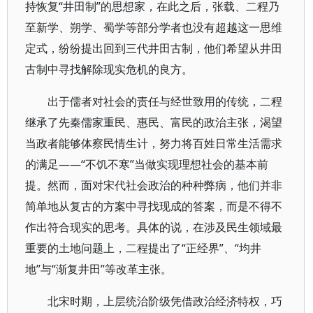
持恢复“井田制”的思想家，在此之后，张载、二程乃
至新学、朔学、蜀学等部分学者也没有超越这一思维
定式，纷纷提出回到三代井田古制，他们希望从井田
古制中寻找解除现实危机的良方。
出于儒者对社会的责任与经世致用的传统，二程
继承了先秦儒家重民、惠民、富民的政治主张，渴望
当政者能够体察民情生计，努力将百姓日常生活需求
的满足——“不饥不寒”当做实现理想社会的基本前
提。然而，面对宋代社会政治的种种弊病，他们并非
简单地从复古的方案中寻找现成的答案，而是不得不
作出符合现实的思考。具体的说，在涉及民生领域最
重要的土地问题上，二程提出了“正经界”、“均井
地”与“渐复井田”等改革主张。
北宋时期，上层统治阶级凭借政治经济特权，巧