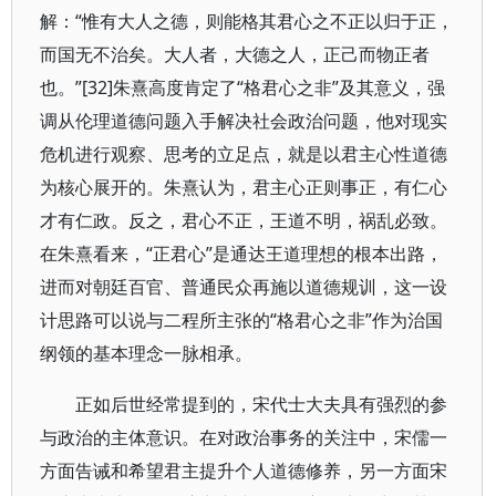
解：“惟有大人之德，则能格其君心之不正以归于正，
而国无不治矣。大人者，大德之人，正己而物正者
也。”[32]朱熹高度肯定了“格君心之非”及其意义，强
调从伦理道德问题入手解决社会政治问题，他对现实
危机进行观察、思考的立足点，就是以君主心性道德
为核心展开的。朱熹认为，君主心正则事正，有仁心
才有仁政。反之，君心不正，王道不明，祸乱必致。
在朱熹看来，“正君心”是通达王道理想的根本出路，
进而对朝廷百官、普通民众再施以道德规训，这一设
计思路可以说与二程所主张的“格君心之非”作为治国
纲领的基本理念一脉相承。
正如后世经常提到的，宋代士大夫具有强烈的参
与政治的主体意识。在对政治事务的关注中，宋儒一
方面告诫和希望君主提升个人道德修养，另一方面宋