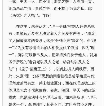
一家，中国一人，而不流于兼爱之弊；万殊而一贯，
则虽亲疏异情，贵贱异等，而不梏于为我之私。此
《西铭》之大指也。”[19]
在这里，朱熹认为，“理一分殊”推到人际关系就
有：血缘远近及有无决定着人之间爱有差等，也奠定
了人间最基本的关系，这是“分殊之理”决定的。但“理
一”又为没有亲情关系的人相爱提供了依据，因为“理
一”，所以可以推己及人，把亲情推而及于他人，就如
孟子所说的“老吾老以及人之老，幼吾幼以及人之
幼”（《孟子·梁惠王上》），以此协调人间秩序。因
此，朱熹“理一分殊”思想的阐发往往是哲学角度与伦
理角度兼而有之，并未截然区分，而在伦理道德上的
体现又包含了儒家修身、齐家、治国、平天下的政治
模式，也是宗法社会的理论反映。如朱熹所说：“理只
是这一个，道理则同，其分不同。君臣有君臣之理，