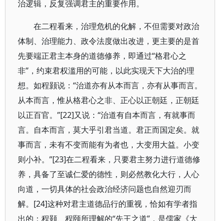
治逻辑，反复强调君主的重要作用。
在二程看来，治理危机的化解，不但需要对政治
体制、治理能力、政令法度做出改进，更主要的是首
先要端正君主本身的道德修养，即通过“格君心之
非”，约束君权滥用的可能，以此实现天下大治的理
想。如程颢说：“治道亦有从本而言，亦有从事而言。
从本而言，惟从格君心之非、正心以正朝廷，正朝廷
以正百官。”[22]又说：“治道有自本而言，有就事而
言。自本而言，莫大乎引君当道。君正而国定矣。就
事而言，未有不变而能有为者也，大变用大益。小变
则小补。”[23]在二程看来，只要君主努力进行道德修
养，具备了至诚仁爱的德性，则必然教化大行，人心
向道，一切具体的社会政治经济问题也自然迎刃而
解。[24]这种对君主道德品行的重视，恰如有学者指
出的：程颢、程颐所理解的“先王之道”，是儒家《大