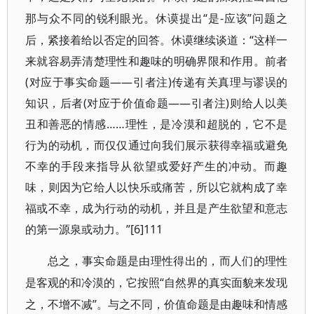
“是-应该”问题之
那与众不同的锐利眼光。休谟提出
后，紧接着给以否定的回答。休谟继续谈道：“这样一
来就容易弄清楚理性和趣味的明确界限和作用。前者
(对应于事实命题——引者注)传递有关真理与谬误的
知识，后者(对应于价值命题——引者注)则给人以美
丑和善恶的情感……理性，是冷漠和超脱的，它不是
行为的动机，而仅仅通过向我们展示获得幸福或避免
不幸的手段来指导从欲望或爱好产生的冲动。而趣
味，则因为它给人以快乐或痛苦，所以它就构成了幸
福或不幸，成为行动的动机，并且是产生欲望和意志
的第一源泉或动力。”[6]111
总之，事实命题是由理性得出的，而人们的理性
“自然界的真实面貌来发现
是客观的和冷漠的，它按照
之，不增不减”。与之不同，价值命题是由趣味和情感