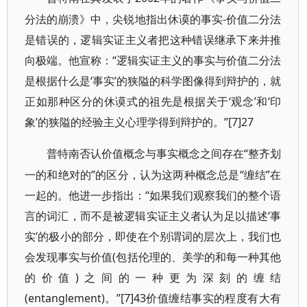
分法的崩溃》中，尖锐地指出休谟的事实-价值二分法
是错误的，逻辑实证主义者把这种错误继承下来并推
向极端。他宣称：“逻辑实证主义的事实与价值二分法
是根据什么是‘事实’的狭隘的科学图像得到辩护的，就
正如那种区分的休谟式的祖先是根据关于‘观念’和‘印
象’的狭隘的经验主义心理学得到辩护的。”[7]27
“整齐划
普特南否认价值概念与事实概念之间存在
一的和绝对的”的区分，认为这两种概念总是“缠结”在
一起的。他进一步指出：“如果我们观察我们的整个语
言的词汇，而不是被逻辑实证主义者认为足以描述‘事
实’的极小的部分，即使在个别谓词的层次上，我们也
会发现事实与价值(包括伦理的、美学的和每一种其他
的价值)之间的一种更为深刻的缠结
(entanglement)。”[7]43价值缠结事实的程度有大有