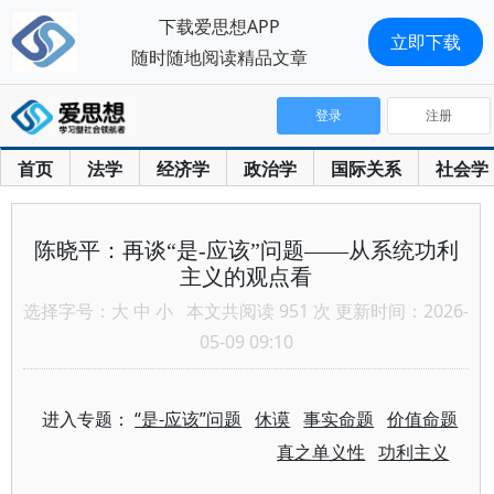
下载爱思想APP
立即下载
随时随地阅读精品文章
登录
注册
首页
法学
经济学
政治学
国际关系
社会学
陈晓平：再谈“是-应该”问题——从系统功利
主义的观点看
选择字号：
大
中
小
本文共阅读 951 次 更新时间：2026-
05-09 09:10
进入专题：
“是-应该”问题
休谟
事实命题
价值命题
真之单义性
功利主义