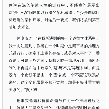
休谟在深入阐述人性的过程中，不经意间展示出
对“是-应该”问题加以解决的某种思路，至少是向此目
标逼近的某种启示。对这后一要点，我们将放到第三
节加以讨论。
“在我所遇到的每一个道德学体系中，
休谟谈道：
我一向注意到，作者在一个时期中是照平常的推理方
式进行的，确定了上帝的存在，或是对人事作了一番
议论；可是突然之间，我却大吃一惊地发现，我所遇
到的不再是命题中通常的‘是’与‘不是’等连系词，而是
没有一个命题不是由一个‘应该’或一个‘不应该’联系起
来的。这个变化虽是不知不觉的，却是有极其重大的
关系的。”[5]509
把事实命题和价值命题放在同一个推理过程之
中，这是人们司空见惯的。休谟问题的深刻性出自他