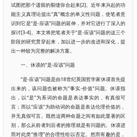
试图把那个遗留的裂缝弥合起来[2]。近年来兴起的功
能主义真理论提出“真”概念的单义性问题，使笔者意
识到它是“是-应该”问题的延伸，并对它进行了深入的
探讨[3-4]。本文将把笔者关于“是-应该”问题的这三个
阶段的研究贯穿起来，加以进一步的改进和深化，提
出一种较为完整的解决方案。
“是-应该”问题
一、休谟的
“是-应该”问题是由18世纪英国哲学家休谟首先提
出来的，该问题也被称为“事实-价值”问题。休谟指
出，以“是”为系词的命题是表达事实的，有真假可
言；而以“应该”为助动词的命题是表达伦理价值的，
并无真假可言。既然这两种命题之间有如此显著的区
别，那么从前者到后者的推理就是有问题的。休谟进
而对此类“推理”的合理性给以否定。然而有趣的是，