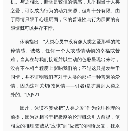
机。与之相比，慷慨是较强的情感，几乎相当于人类
之爱，可以成为行为的动力来源，但却十分有限。由
于同情只限于心理层面，它的普遍性与行为层面的有
限慷慨可以并存不悖。
“人类心灵中没有像人类之爱那样的纯
休谟指出：
粹情感。诚然，任何一个人或感情动物的幸福或苦
难，当其在与我们接近并以生动的色彩呈现出来时，
没有不在相当程度上影响我们的；不过这只是发生于
同情，并不证明我们有对于人类的那样一种普遍的爱
情，因为这种关切(指同情——引者)是扩展到人类之
外的。”[5]521
“人类之爱”作为伦理推理的
因此，休谟不赞成把
前提，因为这相当于把极厚的伦理概念引入前提，使
相应的推理变成从“应该”到“应该”的同语反复，抹杀