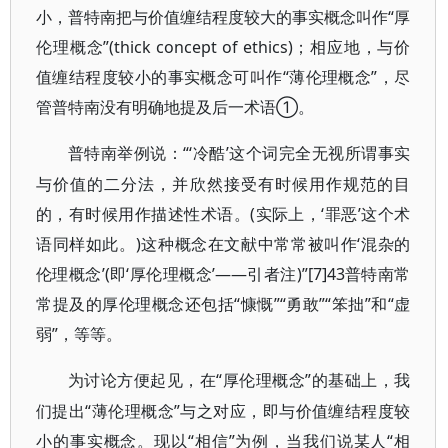
小，普特南把与价值缠结程度较大的事实概念叫作“厚
伦理概念”(thick concept of ethics)；相应地，与价
值缠结程度较小的事实概念可叫作“薄伦理概念”，尽
管普特南没有明确地提及后一术语①。
“‘冷酷’这个词完全无视所谓事实
普特南举例说：
与价值的二分法，并欣然接受有时候用作规范的目
的，有时候用作描述性术语。(实际上，‘罪恶’这个术
语同样如此。)这种概念在文献中常常被叫作‘混杂的
伦理概念’(即‘厚伦理概念’——引者注)”[7]43普特南常
常提及的厚伦理概念还包括“慷慨”“勇敢”“笨拙”和“虚
弱”，等等。
“厚伦理概念”的基础上，我
为讨论方便起见，在
们提出“薄伦理概念”与之对应，即与价值缠结程度较
小的事实概念。现以“相信”为例，当我们说某人“相