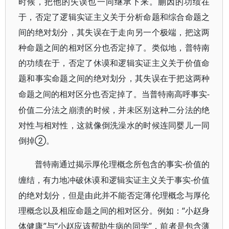
时候，把他的失误也一同继承下来。蒯因的功绩在
于，否定了逻辑实证主义关于分析命题和综合命题之
间的绝对划分，其失误在于走向另一个极端，把这两
种命题之间的相对区分也否定掉了。类似地，普特南
的功绩在于，否定了休谟和逻辑实证主义关于价值命
题和事实命题之间的绝对划分，其失误在于把这两种
-
命题之间的相对区分也否定掉了。当普特南高呼事实
价值二分法之崩溃的时候，并未区别这种二分法的绝
对性与相对性，这就像倒洗澡水的时候连同婴儿一同
倒掉②。
-价值的
普特南通过揭示厚伦理概念所包含的事实
缠结，有力地冲破休谟和逻辑实证主义关于事实-价值
的绝对划分，但是由此并不能否定薄伦理概念与厚伦
理概念以及相应命题之间的相对区分。例如：“小赵身
体健康”与“小赵应该帮助生病的同学”，前者是包含薄