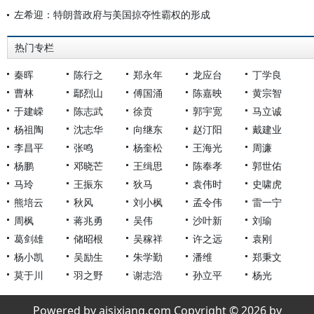
左希迎：特朗普政府与美国掠夺性霸权的形成
热门专栏
秦晖
陈行之
郑永年
龙应台
丁学良
曹林
鄢烈山
傅国涌
陈嘉映
黄宗智
于建嵘
陈志武
徐贲
郭宇宽
马立诚
杨祖陶
沈志华
向继东
赵汀阳
戴建业
李昌平
张鸣
杨奎松
王海光
周濂
杨鹏
邓晓芒
王缉思
陈奉孝
郭世佑
马玲
王振东
狄马
袁伟时
史啸虎
熊培云
秋风
刘小枫
孟令伟
雷一宁
周枫
蒋兆勇
吴伟
沙叶新
刘瑜
葛剑雄
储昭根
吴稼祥
许之远
袁刚
杨小凯
吴励生
朱学勤
潘维
郑秉文
莫于川
羽之野
谢志浩
孙立平
杨光
Powered by aisixiang.com Copyright © 2026 by