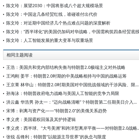
陈文玲：展望2030：中国将形成八个超大规模场景
陈文玲：中国这几条经贸红线，谁碰谁付出代价
陈文玲：对近期中国经济几个热点难点问题的深度解析
陈文玲：“西半球化”的美国仍加码对华战略，中国需构筑四条经贸底
陈文玲：人工智能发展的重大变革与双重场景
相同主题阅读
王浩：美国共和党内部结构失衡与特朗普2.0极端主义对外战略
王鸿刚 姜平：特朗普2.0时期的中美战略相持与中国的战略运筹
王京菁 林华山：特朗普2.0时期美国对中国统战领域的干涉风险、限度与应对
孙海泳：特朗普政府电力战略与美国人工智能的竞争力局限
洪云鑫 华浩男 孙太一：“迈向战略清晰”？特朗普第二任期美日介入台海态势的逻辑
宋博：剥离与资产化——“特朗普2.0”的美俄关系趋势
李义虎：美国霸权回落及其护持逻辑
李义虎：西半球、“大号美洲”和跨洋型离岸平
张锐 岳锋利：特朗普“以能源主导世界”的执念与限度