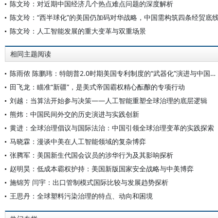
陈文玲：对近期中国经济几个热点难点问题的深度解析
陈文玲：“西半球化”的美国仍加码对华战略，中国需构筑四条经贸底
陈文玲：人工智能发展的重大变革与双重场景
相同主题阅读
陈雨侬 陈鹏玮：特朗普2.0时期美国专利制度的“武器化”演进与中国应对
田飞龙：瞄准“新疆”，是美式帝国霸权精心酝酿的专项行动
刘越：当算法开始参与决策——人工智能重塑全球治理的底层逻辑
熊炜：中国民间外交的历史演进与实践创新
黄进：全球治理倡议与国际法治：中国引领全球治理变革的实践探索
马晓霖：漫谈中美在人工智能领域的复杂博弈
张腾军：美国新生代国会议员的涉华行为及其影响探析
赵明昊：低成本霸权护持：美国新版国家安全战略与中美博弈
施锦芳 闫宇：出口管制模式国际比较与发展趋势探析
王思丹：全球塑料污染治理的特点、动向和困境