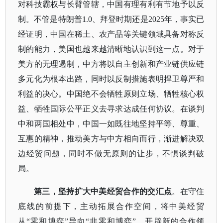
对科技霸权与长臂管辖，中国有理有利有节地予以反
制。不管是特朗普
1.0、拜登时期还是2025年，事实已
经证明，中国在稀土、农产品等关键领域具备对称反
制的能力，美国也越来越清晰地认识到这一点。对于
美方的无理遏制，中方将以自主创新和产业链供应链
多元化为根本出路，同时以反制措施表明捍卫尊严和
利益的决心。中国绝不会牺牲原则立场、牺牲核心权
益、牺牲国际公平正义去寻求达成任何协议。在谈判
中和两国相处中，中国一如既往地坚持平等、尊重、
互惠的精神，推动美方与中方相向而行，渐进解决双
边经贸问题，同时不做无原则的让步，不惧谈判破
局。
第三，坚持扩大中美经贸合作的交汇点
。在守住
底线的前提下，主动拓展合作空间，将中美经贸
从
“零和博弈”导向“非零和博弈”。开辟新的合作领