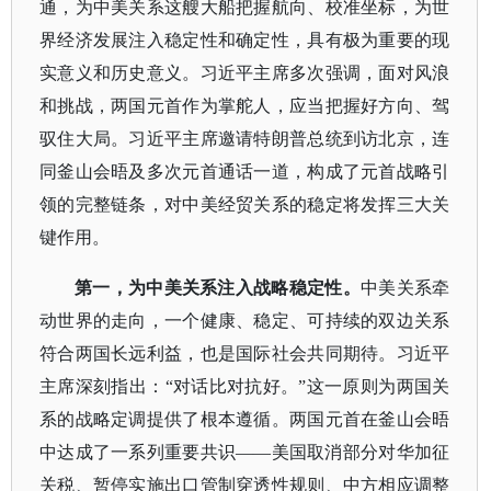
通，为中美关系这艘大船把握航向、校准坐标，为世
界经济发展注入稳定性和确定性，具有极为重要的现
实意义和历史意义。习近平主席多次强调，面对风浪
和挑战，两国元首作为掌舵人，应当把握好方向、驾
驭住大局。习近平主席邀请特朗普总统到访北京，连
同釜山会晤及多次元首通话一道，构成了元首战略引
领的完整链条，对中美经贸关系的稳定将发挥三大关
键作用。
第一，为中美关系注入战略稳定性。
中美关系牵
动世界的走向，一个健康、稳定、可持续的双边关系
符合两国长远利益，也是国际社会共同期待。习近平
主席深刻指出：
“对话比对抗好。”这一原则为两国关
系的战略定调提供了根本遵循。两国元首在釜山会晤
中达成了一系列重要共识——美国取消部分对华加征
关税、暂停实施出口管制穿透性规则、中方相应调整