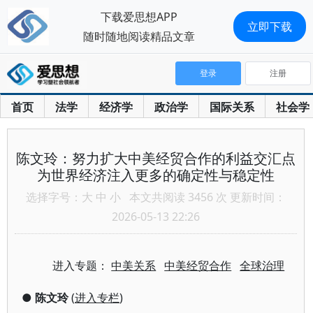
下载爱思想APP
立即下载
随时随地阅读精品文章
登录
注册
首页
法学
经济学
政治学
国际关系
社会学
陈文玲：努力扩大中美经贸合作的利益交汇点
为世界经济注入更多的确定性与稳定性
选择字号：
大
中
小
本文共阅读 3456 次 更新时间：
2026-05-13 22:26
进入专题：
中美关系
中美经贸合作
全球治理
●
陈文玲
(
进入专栏
)