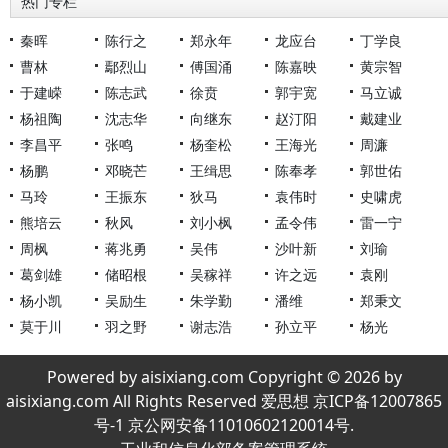
热门专栏
秦晖
陈行之
郑永年
龙应台
丁学良
曹林
鄢烈山
傅国涌
陈嘉映
黄宗智
于建嵘
陈志武
徐贲
郭宇宽
马立诚
杨祖陶
沈志华
向继东
赵汀阳
戴建业
李昌平
张鸣
杨奎松
王海光
周濂
杨鹏
邓晓芒
王缉思
陈奉孝
郭世佑
马玲
王振东
狄马
袁伟时
史啸虎
熊培云
秋风
刘小枫
孟令伟
雷一宁
周枫
蒋兆勇
吴伟
沙叶新
刘瑜
葛剑雄
储昭根
吴稼祥
许之远
袁刚
杨小凯
吴励生
朱学勤
潘维
郑秉文
莫于川
羽之野
谢志浩
孙立平
杨光
Powered by aisixiang.com Copyright © 2026 by
aisixiang.com All Rights Reserved 爱思想 京ICP备12007865
号-1 京公网安备11010602120014号.