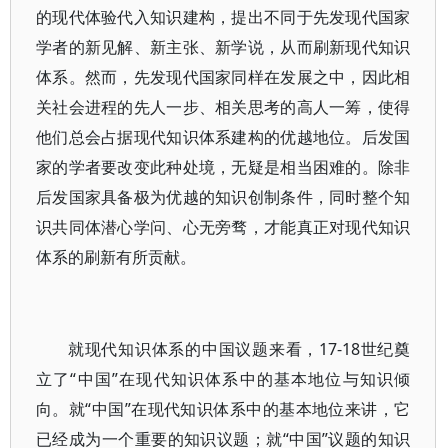
的现代体验代入知识建构，提出不同于先发现代国家
学者的新见解、新主张、新学说，从而刷新现代知识
体系。然而，先发现代国家同样在发展之中，因此相
关社会进程的先人一步、相关思考的高人一筹，使得
他们总会占据现代知识体系建构的优越地位。后发国
家的学者要改变此种处境，无疑是相当困难的。除非
后发国家具备极为优越的知识创制条件，同时整个知
识共同体潜心学问、心无旁骛，才能真正对现代知识
体系的刷新有所贡献。
就现代知识体系的中国议题来看，17-18世纪奠
立了“中国”在现代知识体系中的基本地位与知识倾
向。就“中国”在现代知识体系中的基本地位来讲，它
已经成为一个重要的知识议题；就“中国”议题的知识