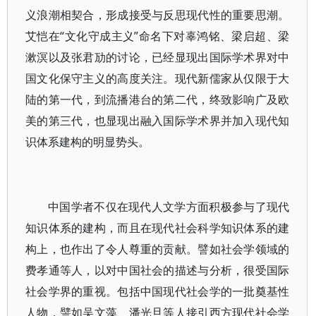
义浪潮相契合，形成接受与反思现代性的重要思潮。
艾恺在“文化守成主义”命名下对辜鸿铭、梁启超、梁
漱溟以及张君劢的讨论，已经显现出国际学术界对中
国文化保守主义的高度关注。现代新儒家从仅限于大
陆的第一代，到流播港台的第二代，终致影响广及欧
美的第三代，也显现出融入国际学术界并加入现代知
识体系建构的明显势头。
中国学者不仅在现代人文学方面积极参与了现代
知识体系的建构，而且在现代社会科学知识体系的建
构上，也作出了令人尊重的贡献。譬如社会学领域的
费孝通等人，以对中国社会的描述与分析，很受国际
社会学界的重视。包括中国现代社会学的一批奠基性
人物，譬如吴文藻、潘光旦等人接引西方现代社会学