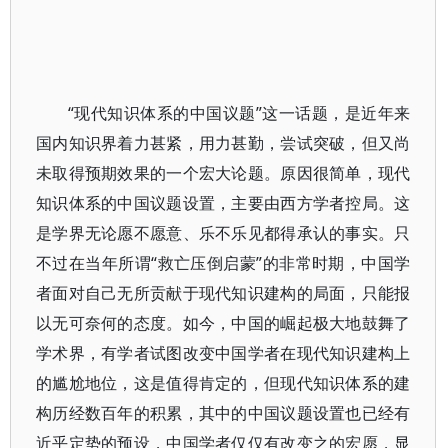
“现代知识体系的中国议题”这一话题，是近年来
国内知识界着力甚紧，用力甚勤，尝试突破，但又尚
未取得预期效果的一个宏大论题。原因很简单，现代
知识体系的中国议题设置，主要由西方学者控局。这
是学界无论愿不愿意、乐不乐见都得承认的事实。只
不过在当年所谓“救亡压倒启蒙”的非常时期，中国学
者面对自己无所贡献于现代知识建构的局面，只能报
以无可奈何的态度。如今，中国的崛起极大地鼓舞了
学术界，有学者试图改变中国学者在现代知识建构上
的尴尬地位，这是值得肯定的，但现代知识体系的建
构历经数百年的积累，其中的中国议题设置也已经有
近乎定势的预设，中国学者仅仅有改变之的宏愿，显