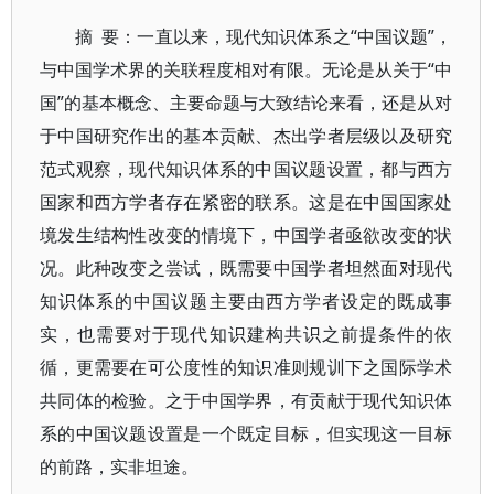
摘 要：一直以来，现代知识体系之“中国议题”，
与中国学术界的关联程度相对有限。无论是从关于“中
国”的基本概念、主要命题与大致结论来看，还是从对
于中国研究作出的基本贡献、杰出学者层级以及研究
范式观察，现代知识体系的中国议题设置，都与西方
国家和西方学者存在紧密的联系。这是在中国国家处
境发生结构性改变的情境下，中国学者亟欲改变的状
况。此种改变之尝试，既需要中国学者坦然面对现代
知识体系的中国议题主要由西方学者设定的既成事
实，也需要对于现代知识建构共识之前提条件的依
循，更需要在可公度性的知识准则规训下之国际学术
共同体的检验。之于中国学界，有贡献于现代知识体
系的中国议题设置是一个既定目标，但实现这一目标
的前路，实非坦途。