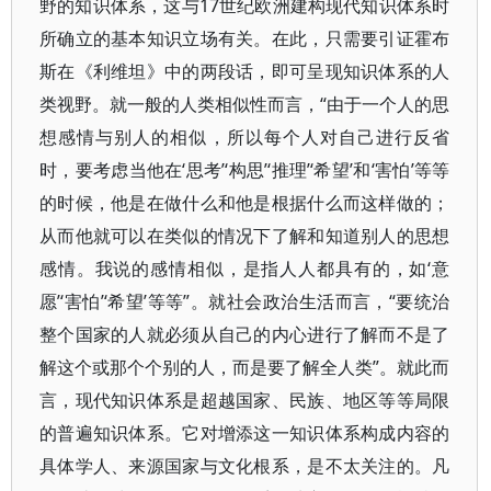
野的知识体系，这与17世纪欧洲建构现代知识体系时
所确立的基本知识立场有关。在此，只需要引证霍布
斯在《利维坦》中的两段话，即可呈现知识体系的人
类视野。就一般的人类相似性而言，“由于一个人的思
想感情与别人的相似，所以每个人对自己进行反省
时，要考虑当他在‘思考’‘构思’‘推理’‘希望’和‘害怕’等等
的时候，他是在做什么和他是根据什么而这样做的；
从而他就可以在类似的情况下了解和知道别人的思想
感情。我说的感情相似，是指人人都具有的，如‘意
愿’‘害怕’‘希望’等等”。就社会政治生活而言，“要统治
整个国家的人就必须从自己的内心进行了解而不是了
解这个或那个个别的人，而是要了解全人类”。就此而
言，现代知识体系是超越国家、民族、地区等等局限
的普遍知识体系。它对增添这一知识体系构成内容的
具体学人、来源国家与文化根系，是不太关注的。凡