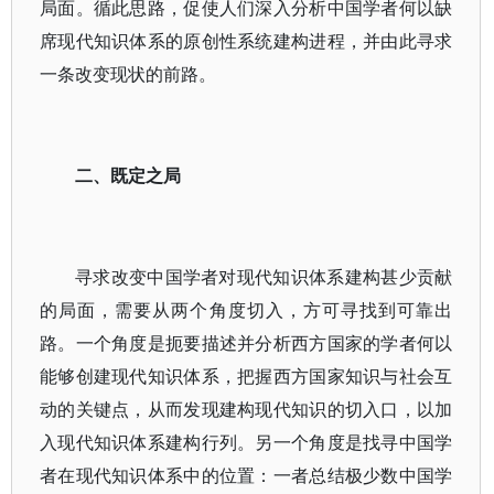
局面。循此思路，促使人们深入分析中国学者何以缺
席现代知识体系的原创性系统建构进程，并由此寻求
一条改变现状的前路。
二、既定之局
寻求改变中国学者对现代知识体系建构甚少贡献
的局面，需要从两个角度切入，方可寻找到可靠出
路。一个角度是扼要描述并分析西方国家的学者何以
能够创建现代知识体系，把握西方国家知识与社会互
动的关键点，从而发现建构现代知识的切入口，以加
入现代知识体系建构行列。另一个角度是找寻中国学
者在现代知识体系中的位置：一者总结极少数中国学