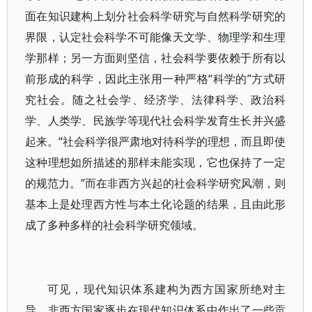
面在知识建构上划分社会科学研究与自然科学研究的
界限，认定社会科学不可能像天文学、物理学和生理
学那样；另一方面则坚信，社会科学要依赖于所有以
前形成的科学，因此主张用一种严格“科学的”方式研
究社会。随之社会学、经济学、法律科学、政治科
学、人类学、民族学等现代社会科学发育生长并兴盛
起来。“社会科学很严肃地对待科学的理想，而且即使
这种理想如所描述的那样未能实现，它也保持了一定
的规范力。”而在非西方兴起的社会科学研究风潮，则
基本上是处理西方性与本土化论题的结果，且由此形
成了多种多样的社会科学研究领域。
可见，现代知识体系建构为西方国家所绝对主
导，非西方国家逐步在现代知识体系中作出了一些贡