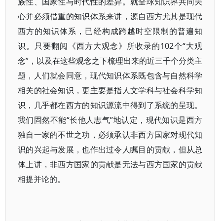
族性、国家性与时代性的差异。就全球知识界共同关
心并必须借重的知识体系来讲，源自西方尤其是现代
西方的知识体系，已经构成跨越时空限制的普遍知
识。只要翻阅《西方大观念》所收录的102个“大观
念”，以及在这些观念之下梳理出来的近三千个分类主
题，人们就会同意，现代知识体系既包含与自然科学
相关的社会知识，更主要是指人文学科与社会科学知
识，几乎都在西方的知识源流中得到了系统的呈现。
我们固然不能“长他人志气”地认定，现代知识是西方
独自一家的不世之功，必须承认非西方国家对现代知
识的兴起与发展，也作出过令人瞩目的贡献，但从总
体上讲，非西方国家的贡献是无法与西方国家的贡献
相提并论的。