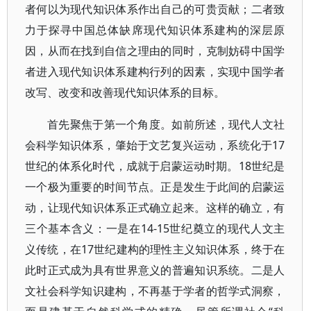
者何以为现代知识体系作出自己的可贵贡献；二者致
力于探寻中国总体缺席现代知识体系建构的深层原
因，从而在找到自信之理由的同时，克制妨碍中国学
者进入现代知识体系建构行列的因素，实现中国学者
改写、改变和改善现代知识体系的目标。
首先聚焦于第一个角度。如前所述，现代人文社
会科学知识体系，肇始于文艺复兴运动，系统化于17
世纪的体系化时代，成就于启蒙运动时期。18世纪是
一个极为重要的时间节点。正是发生于此间的启蒙运
动，让现代知识体系正式确立起来。这样的确立，有
三个基本含义：一是在14-15世纪奠立的现代人文主
义传统，在17世纪建构的理性主义知识体系，终于在
此时正式成为具有世界意义的普遍知识系统。二是人
文社会科学知识建构，不再基于学者的哲学式洞察，