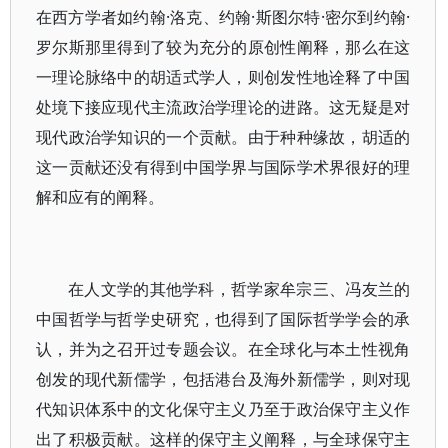
在西方学者如约翰·洛克、约翰·斯图尔特·密尔到约翰·
罗尔斯那里得到了较为充分的原创性阐释，那么在这
一理论脉络中的胡适式学人，则创发性地诠释了中国
处境下接应现代主流政治学理论的进路。这无疑是对
现代政治学知识的一个贡献。由于种种缘故，胡适的
这一贡献还没有得到中国学界与国际学术界很好的理
解和应有的阐释。
在人文学的其他学科，哲学家牟宗三、冯友兰的
中国哲学与哲学史研究，也得到了国际哲学学会的承
认，并为之召开过专题会议。在全球化与本土性视角
创发的现代新儒学，包括港台及海外新儒学，则对现
代知识体系中的文化保守主义乃至于政治保守主义作
出了积极贡献。这样的保守主义阐释，与全球保守主