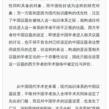
性同时具备的对象，而中国恰好成为这样的研究对
象；另一方面则是因为现代知识建构的优先性，注定
了中国议题在被纳入这一知识体系之际，就构成任何
尝试进入这一体系的学者不得不正视的论题。西方学
者对中国议题的设定，即便是中国学者进入相关议题
的讨论，也不得不首先对已经设定的中国议题表达赞
同或拒斥的态度，但这样的表达，构成的是设置相关
议题的学者定论的一个存量性论证，因此只能在设置
这一议题的西方学者的学术脉络中被定位与评价。
从中国现代学术史来看，现代知识体系的中国议
题设置，不唯对中国学者加入全球学术共同体设定了
先在的门槛，而且对中国学术的议题设置，也发生了
广泛、深刻而持续的影响：迄于今时，马克思的“亚细