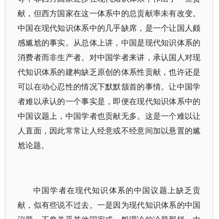
献，但西方国家在这一体系中的总贡献率未有改变。
中国在现代知识体系中的几乎缺席，是一个让国人颇
感尴尬的事实。从总体上讲，中国是现代知识体系的
消费者而非生产者。对中国学者来讲，承认国人对现
代知识体系的建构缺乏原创的体系性贡献，也许还是
可以在动心忍性的情况下默默颔首的事情。让中国学
者难以承认的一个事实是，即便在现代知识体系中的
中国议题上，中国学者也贡献无多。这是一个难以让
人直面，因此常常让人经意或不经意间加以悬置的尴
尬论题。
中国学者在现代知识体系的中国议题上缺乏贡
献，似有些说不过去。一是因为现代知识体系的中国