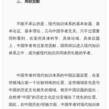
三、局部贡献
不能不承认的是，现代知识体系的基本命题、基
本论证、基本理论，几与中国学者无关。只不过需要
同时看到，在某些具体科学、具体论域、具体议题
上，中国学者有过某些贡献，因而得以进入现代知识
体系之中，成为被现代知识共同体所礼敬的学者。
中国学者对现代知识体系的中国议题设置，在某
些领域占据一个比较特殊的位置。这些领域首先是与
中国的历史文化相关的领域。相关中国议题的提出，
自然将“中国”的历史文化定位安顿在了优先的位置。
因此，在中国历史/经验方面，中国学者对现代知识体