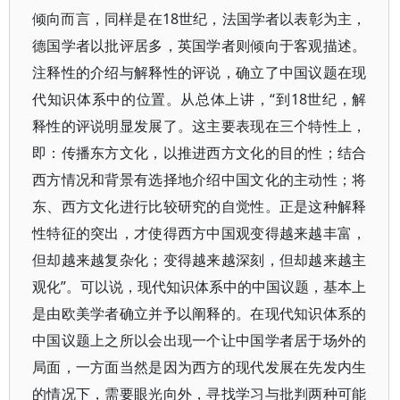
倾向而言，同样是在18世纪，法国学者以表彰为主，
德国学者以批评居多，英国学者则倾向于客观描述。
注释性的介绍与解释性的评说，确立了中国议题在现
代知识体系中的位置。从总体上讲，“到18世纪，解
释性的评说明显发展了。这主要表现在三个特性上，
即：传播东方文化，以推进西方文化的目的性；结合
西方情况和背景有选择地介绍中国文化的主动性；将
东、西方文化进行比较研究的自觉性。正是这种解释
性特征的突出，才使得西方中国观变得越来越丰富，
但却越来越复杂化；变得越来越深刻，但却越来越主
观化”。可以说，现代知识体系中的中国议题，基本上
是由欧美学者确立并予以阐释的。在现代知识体系的
中国议题上之所以会出现一个让中国学者居于场外的
局面，一方面当然是因为西方的现代发展在先发内生
的情况下，需要眼光向外，寻找学习与批判两种可能