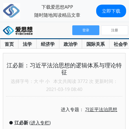
下载爱思想APP
立即下载
随时随地阅读精品文章
登录
注册
首页
法学
经济学
政治学
国际关系
社会学
江必新：习近平法治思想的逻辑体系与理论特
征
选择字号：
大
中
小
本文共阅读 3772 次 更新时间：
2021-03-19 08:40
进入专题：
习近平法治思想
●
江必新
(
进入专栏
)