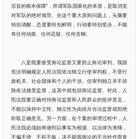
宗旨的根本保障”，所谓军队国家化的本质，是取消党
对军队的绝对领导。在这个重大原则问题上，头脑要
特别清醒，态度要特别鲜明，行动要特别坚决，不能
有任何动摇、任何迟疑、任何含糊。
八是既要接受舆论监督又要防止舆论审判。我国
宪法明确规定人民法院依法独立行使审判权，不受行
政机关、社会团体和个人的干涉。但审判独立并不排
除依法接受监督，这其中就包括舆论监督。对此，人
民法院要正确对待舆论监督和人民群众的批评意见，
不能以保持中立性、独立性为由排斥合法监督或拒绝
听取正确意见。另一方面，在个案的审理过程中，人
民法院必须始终做到以事实为根据、以法律为准绳，
不偏不倚、不枉不纵，决不能因舆论的不当炒作而丧