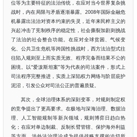
位等为主要特征的法治传统，在应对当今世界复杂挑
战时，内在局限与矛盾逐渐暴露。2008年国际金融危
机暴露出法治对资本约束的失灵，近年来民粹主义的
兴起冲击了宪制秩序的稳定性，社会撕裂加剧则挑战
了法治的社会整合功能。在应对全球贫困、气候变
化、公共卫生危机等跨国性挑战时，西方法治型式往
往陷入规则至上而实质无效、程序完备而结果不公的
困境。以“爱泼斯坦案”等为代表的司法案件，形式上
司法程序完整推进，实质上深陷权力网络与阶层庇护
泥沼，引发公众对司法公正的普遍质疑。
其次，全球治理体系的深刻变革，对规则制定权
的竞争提出了更高要求。在极地与深海治理、数据治
理、人工智能规制等新兴领域，规则博弈日趋白热
化；在应对单边制裁、反制长臂管辖、保护海外利益
等方面，涉外法治理论成为提供战略支撑的迫切所