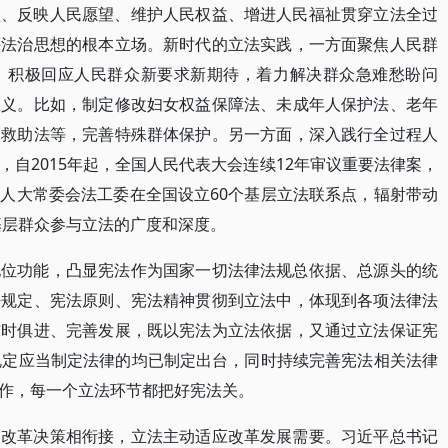
益、反映人民愿望、维护人民权益、增进人民福祉贯穿立法全过
平法治思想的根本立场。新时代的立法实践，一方面聚焦人民群
，积极回应人民群众新要求新期待，着力解决群众急难愁盼问
正义。比如，制定修改妇女权益保障法、未成年人保护法、老年
会救助法等，完善特殊群体保护。另一方面，深入践行全过程人
自2015年起，全国人民代表大会连续12年审议重要法律案，
人大常委会法工委在全国设立60个基层立法联系点，辐射带动
基层群众参与立法的广度和深度。
地位功能，凸显宪法作为国家一切法律法规总依据、总源头的统
法规定、宪法原则、宪法精神贯彻到立法中，体现到各项法律法
与时俱进、完善发展，既以宪法为立法依据，又通过立法保证宪
规定应当制定法律的均已制定出台，同时持续完善宪法相关法律
作，每一个立法环节都把好宪法关。
和改革决策相衔接，立法主动适应改革发展需要。习近平总书记