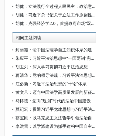
胡健：立法践行全过程人民民主：政治意义、制度内涵和实践价值
胡健：习近平总书记关于立法工作原创性论述及其实践
胡健：克强经济学2.0，首提政府市场“双引擎”
相同主题阅读
封丽霞：论中国法理学自主知识体系的建构
朱应平：习近平法治思想中“一国两制”宪制理论探析——以香港澳门特区依法治理为例
胡卫列：深入学习贯彻习近平法治思想 以高质量法治督察推动建设更高水平社会主义法治国家
蒋清华：党的领导法规：习近平法治思想的重要标识性概念
江必新：习近平法治思想的“十论”体系
黄文艺：迈向中国法学高质量发展的新征程
马怀德：迈向“规划”时代的法治中国建设
莫纪宏：贯通习近平党建思想与习近平法治思想 筑牢坚持依法治国和依规治党有机统一的理论根基
蔡宝刚：以马克思主义法哲学引领法治自信建设
李洪雷：以学派建设为抓手建构中国自主的知识体系