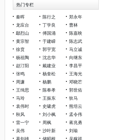
热门专栏
秦晖
陈行之
郑永年
龙应台
丁学良
曹林
鄢烈山
傅国涌
陈嘉映
黄宗智
于建嵘
陈志武
徐贲
郭宇宽
马立诚
杨祖陶
沈志华
向继东
赵汀阳
戴建业
李昌平
张鸣
杨奎松
王海光
周濂
杨鹏
邓晓芒
王缉思
陈奉孝
郭世佑
马玲
王振东
狄马
袁伟时
史啸虎
熊培云
秋风
刘小枫
孟令伟
雷一宁
周枫
蒋兆勇
吴伟
沙叶新
刘瑜
葛剑雄
储昭根
吴稼祥