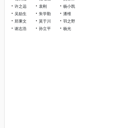
许之远
袁刚
杨小凯
吴励生
朱学勤
潘维
郑秉文
莫于川
羽之野
谢志浩
孙立平
杨光