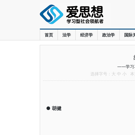
首页
法学
经济学
政治学
国际
——学习
选择字号：
大
中
小
本文
●
胡健