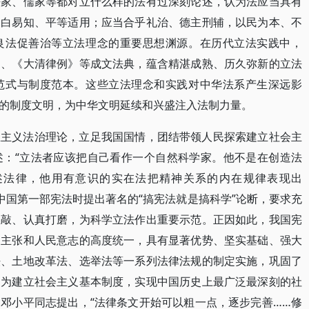
法家、儒家等都对立什么样的法有过深刻论述，认为法应当具有
明白易知、平等适用；应当合乎礼治、德主刑辅，以民为本、不
良法促善治等立法理念的重要思想渊源。在历代立法实践中，
》、《大清律例》等成文法典，蕴含精湛成熟、历久弥新的立法
范式与制度范本。这些立法理念和实践对中华法系产生深远影
的制度文明，为中华文明延续和兴盛注入法制力量。
思主义法治理论，立足我国国情，团结带领人民探索建立社会主
述：“立法者应该把自己看作一个自然科学家。他不是在创造法
述法律，他用有意识的实在法把精神关系的内在规律表现出
新中国第一部宪法时提出著名的“搞宪法就是搞科学”论断，要求充
推敲、认真打磨，为科学立法作出重要示范。正因如此，我国宪
的主张和人民意志的高度统一，具有显著优势、坚实基础、强大
法、土地改革法、选举法等一系列法律法规的制定实施，巩固了
，为建立社会主义基本制度，实现中国历史上最广泛最深刻的社
邓小平同志提出，“法律条文开始可以粗一点，逐步完善……修