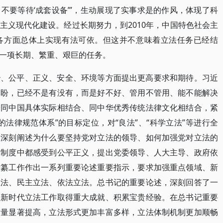
不要等待‘成套设备’”，生动展现了实事求是的作风，体现了科
主义现代化建设。经过长期努力，到2010年，中国特色社会主
各方面总体上实现有法可依。但这并不意味着立法任务已经结
一项长期、繁重、艰巨的任务。
治、公平、正义、安全、环境等方面提出更高要求和期待。习近
期盼，已经不是有没有，而是好不好、管用不管用、能不能解决
论同中国具体实际相结合、同中华优秀传统法律文化相结合，紧
法律规范体系”的目标定位，对“良法”、“科学立法”等进行全
。深刻阐述为什么要坚持党对立法的领导、如何加强党对立法的
律制度中都感受到公平正义，提出党委领导、人大主导、政府依
编纂工作作出一系列重要论述重要指示，要求加强重点领域、新
立法、民主立法、依法立法。总书记的重要论述，深刻回答了一
领新时代立法工作取得重大成就、积累宝贵经验。在总书记重要
质量显著提高，立法形式更加丰富多样，立法体制机制更加顺畅