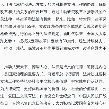
视运用法治思维和法治方式，加强对相关立法工作的协调，确保
理改革和法治关系的重要环节，通过主动研究改革举措涉及的立
有关法律，将改革和法治有机统一起来。比如，针对同一改革需
次打包修改法律155件。立改废释条件暂不成熟而实践又迫切需
践检验成熟可行的再上升为法律规定。新时代以来，全国人大常
题的决定中，授权决定和改革决定就有50余件。经过持续努力，
导、推动、规范、保障改革的作用得到积极发挥，改革穿透力不
法，推动法安天下、德润人心。法律是成文的道德，道德是内心
整，是国家治理的重要方式。习近平总书记强调，法律法规要树
代立法工作坚持弘扬社会主义核心价值观，把实践中广泛认同、
升为法律规范，更好体现国家的价值目标、社会的价值取向、公
护法、爱国主义教育法，作出设立烈士纪念日、中国人民抗日战
公祭日、台湾光复纪念日等决定，大力弘扬以爱国主义为核心的