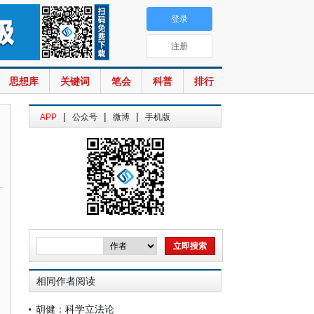
登录
注册
思想库
关键词
笔会
科普
排行
|
|
|
APP
公众号
微博
手机版
相同作者阅读
胡健：科学立法论