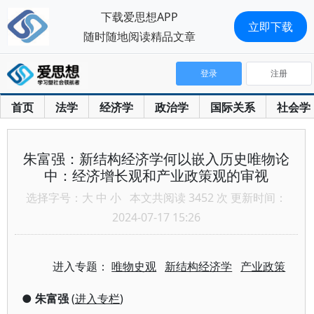
下载爱思想APP
立即下载
随时随地阅读精品文章
登录
注册
首页
法学
经济学
政治学
国际关系
社会学
朱富强：新结构经济学何以嵌入历史唯物论
中：经济增长观和产业政策观的审视
选择字号：
大
中
小
本文共阅读 3452 次 更新时间：
2024-07-17 15:26
进入专题：
唯物史观
新结构经济学
产业政策
●
朱富强
(
进入专栏
)