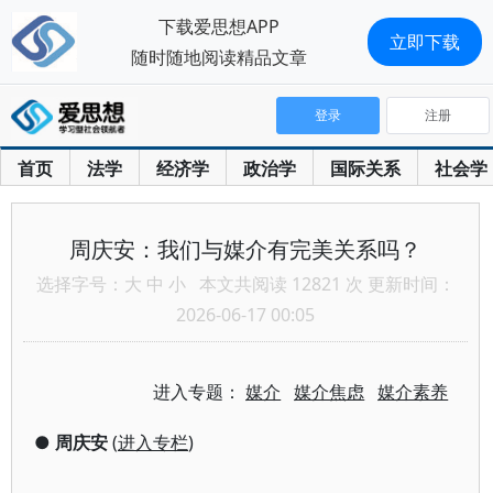
下载爱思想APP
立即下载
随时随地阅读精品文章
登录
注册
首页
法学
经济学
政治学
国际关系
社会学
周庆安：我们与媒介有完美关系吗？
选择字号：
大
中
小
本文共阅读 12821 次 更新时间：
2026-06-17 00:05
进入专题：
媒介
媒介焦虑
媒介素养
●
周庆安
(
进入专栏
)