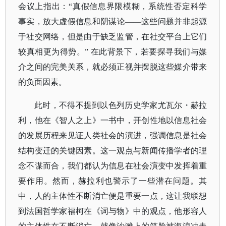
会议上指出：“真假信息界限模糊，系统性否定科学
事实，放大虚假信息和阴谋论——这些问题并非起源
于社交网络，但是由于缺乏监管，在社交平台上它们
较真相更为得势。” 在此背景下，若要探寻我们与媒
介之间的完美关系，就必须正视并摆脱这些媒介带来
的负面因素。
此时，不得不提到以色列历史学家尤瓦尔・赫拉
利，他在《智人之上》一书中，开创性地以信息社会
的发展历程来见证人类社会的演进，强调信息是社会
结构变迁的关键因素。这一观点与新闻传播学者的理
念不谋而合，我们都认为信息在社会演变中发挥着重
要作用。然而，赫拉利也警示了一些潜在问题。其
中，人的主体性不断消亡便是重要一点，这让我联想
到法国哲学家福柯在《词与物》中的观点，他形容人