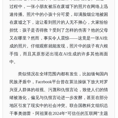
过程中，一张小朋友被压在废墟下的照片在网络上迅
速传播。照片中的小孩十分可爱，却满脸烟尘地被困
在废墟之下，这让看到照片的人无不揪心，大家纷纷
担忧：孩子是否得救？受到了怎样的伤害？他的父母
又在哪里？然而，事实令人震惊——这竟是一张AI生
成的照片。仔细观察就能发现，照片中的孩子有六根
手指，而且其原形还出现在AI生成的许多其他画面
中。
类似情况在全球范围内都有发生，比如缅甸国内
民族矛盾中，
Facebook平台曾在算法操纵下放大对罗
兴亚人群体的歧视、污蔑和仇恨言论，致使人们的情
绪被激化，偏见与仇恨言论进一步发酵，甚至在部分
地区引发了现实中的社会冲突。联合国教科文组织总
干事奥德蕾・阿祖莱在2024年“可信任的互联网”主题