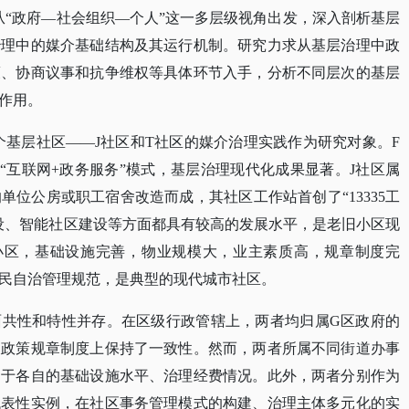
从“政府—社会组织—个人”这一多层级视角出发，深入剖析基层
治理中的媒介基础结构及其运行机制。研究力求从基层治理中政
策、协商议事和抗争维权等具体环节入手，分析不同层次的基层
作用。
个基层社区——J社区和T社区的媒介治理实践作为研究对象。F
“互联网+政务服务”模式，基层治理现代化成果显著。J社区属
位公房或职工宿舍改造而成，其社区工作站首创了“13335工
设、智能社区建设等方面都具有较高的发展水平，是老旧小区现
小区，基础设施完善，物业规模大，业主素质高，规章制度完
民自治管理规范，是典型的现代城市社区。
面共性和特性并存。在区级行政管辖上，两者均归属
G区政府的
及政策规章制度上保持了一致性。然而，两者所属不同街道办事
用于各自的基础设施水平、治理经费情况。此外，两者分别作为
代表性实例，在社区事务管理模式的构建、治理主体多元化的实