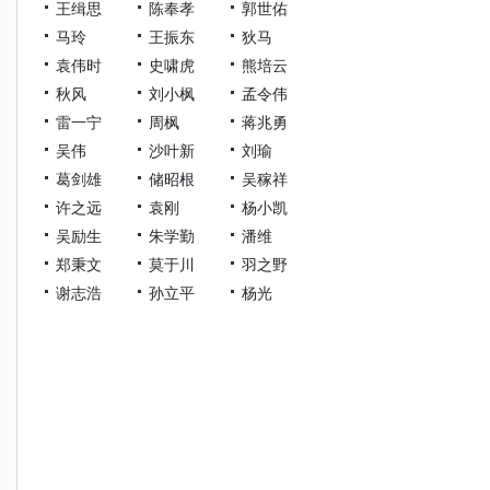
王缉思
陈奉孝
郭世佑
马玲
王振东
狄马
袁伟时
史啸虎
熊培云
秋风
刘小枫
孟令伟
雷一宁
周枫
蒋兆勇
吴伟
沙叶新
刘瑜
葛剑雄
储昭根
吴稼祥
许之远
袁刚
杨小凯
吴励生
朱学勤
潘维
郑秉文
莫于川
羽之野
谢志浩
孙立平
杨光