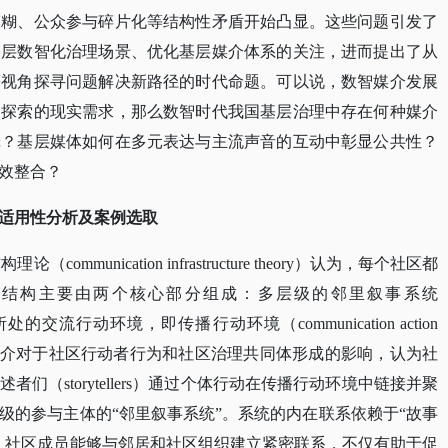
模糊、公众参与碎片化等结构性矛盾开始凸显。这些问题引发了
基层数智化治理场景、优化基层媒介体系的关注，进而提出了从
等视角探寻问题解决新路径的时代命题。可以说，数智媒介发展
制探索的现实需求，那么数智时代我国基层治理中存在何种媒介
辑？基层媒体如何在多元表达与主流声音的互动中彰显公共性？
效整合？
适用性分析及案例选取
论（communication infrastructure theory）认为，每个社区都
一结构主要由两个核心部分组成：多层级的邻里叙事系统
stem）和其所处的交流行动环境，即传播行动环境（communication action
传播媒介对于社区行动者行为和社区治理共同体形成的影响，认为社
（storytellers）通过个体行动在传播行动环境中链接并聚
级的参与主体的“邻里叙事系统”。系统的内在联系依赖于“故事
，社区成员能够与邻居和社区组织建立紧密联系，不仅有助于促