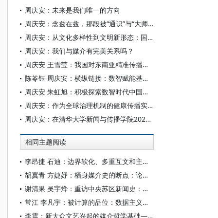
周庆安：未来是我们唯一的方向
周庆安：念兹在兹，那段被“通识”与“大师”点亮的青春
周庆安：从文化多样性到文明新形态：国际传播能力建设的文明范式思考
周庆安：我们与媒介有完美关系吗？
周庆安 王雪莹：我国对东南亚精准传播效能提升：纽带构建、传播环境与策略创新
陈苓钰 周庆安：横纵链接：数智赋能基层社区治理的媒介基础结构
周庆安 朱虹旭：积极探索数智时代中国共产党形象国际传播路径
周庆安：作为全球治理机制的健康传播实践——趋势与展望
周庆安：在清华大学新闻与传播学院2025年开学典礼上的致辞
相同主题阅读
李昂捷 石迪：边界软化、多重互文和主体性重塑—— 电影《出走的决心》与“当代娜拉”媒介形象再建构
胡翼青 方婕妤：栖身媒介史的断点：论柏拉图的媒介思想
谢清果 吴宇烨：重访中央苏区新闻史：基于“人—物”媒介网络化视角
常江 李凡宇：被计算的品位：数据主义电影美学的形成与后果
李震：新大众文艺兴起的媒介哲学基础——兼谈人本主义媒介哲学