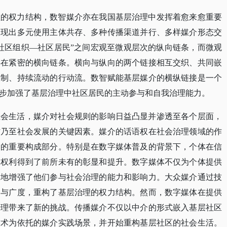
理的权力结构，数智媒介亦在我国基层治理中发挥着愈来愈重要
呈现出多元使用主体共存、多种传播渠道并行、多样媒介形态交
社区组织—社区居民”之间宏观至微观层次的纵向链条，而微观
存在紧密的横向链条。横向与纵向的两个链接相互交织、共同嵌
限制、持续流动的行动流。数智赋能基层媒介的横纵链接是一个
步加强了基层治理中社区居民的主动参与和自我治理能力。
社会生活，媒介对社会规则的影响日益凸显并渗透至各个层面，
作乃至社会发展的关键因素。媒介的话语权在社会治理领域的作
构的重要构成部分。特别是在数字媒体普及的背景下，个体在信
的权利得到了前所未有的彰显和提升。数字媒体不仅为个体提供
大地增强了他们参与社会治理的能力和影响力。大众媒介通过技
参与广度，重构了基层治理的权力结构。然而，数字媒体在提供
治理带来了新的挑战。传播媒介不仅以中介的形式嵌入基层社区
技术为依托的媒介实践场景，并开始重构基层社区的社会生活。