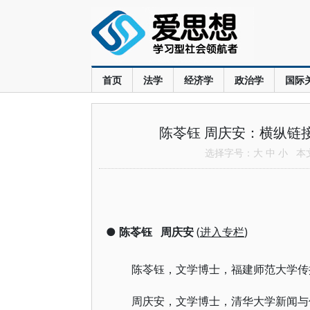
首页
法学
经济学
政治学
国际
陈苓钰 周庆安：横纵链
选择字号：
大
中
小
本文共
●
陈苓钰
周庆安
(
进入专栏
)
陈苓钰，文学博士，福建师范大学传
周庆安，文学博士，清华大学新闻与