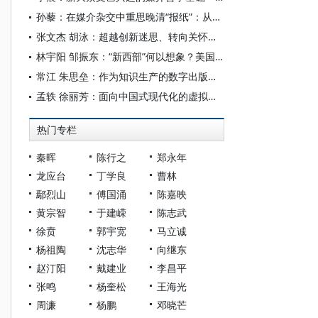
孙藜：在媒介杂交中重思晚清“报纸”：从电传上谕说起
张文杰 胡泳：超越创新迷思、转向关怀伦理：“维护”与“修复”作为媒介研究的可持续性视角
林宇阳 邹振东：“新西部”何以想象？美国“西进运动”中的摄影图像
常江 朱思垒：作为知识生产的数字出版：媒介逻辑与文化生态
孟轶 徐丽芳：面向中国式现代化的虚拟现实媒介叙事框架刍议
热门专栏
秦晖
陈行之
郑永年
龙应台
丁学良
曹林
鄢烈山
傅国涌
陈嘉映
黄宗智
于建嵘
陈志武
徐贲
郭宇宽
马立诚
杨祖陶
沈志华
向继东
赵汀阳
戴建业
李昌平
张鸣
杨奎松
王海光
周濂
杨鹏
邓晓芒