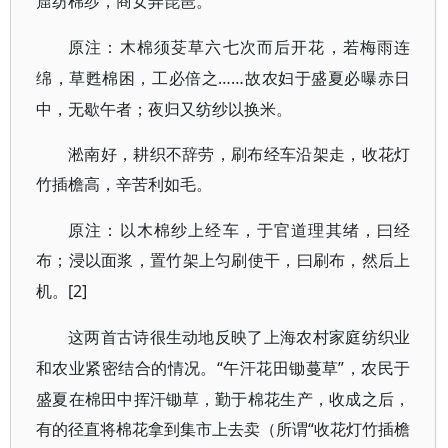
窟纺棉纱，商女弄琵琶。
原注：木棉须芟草六七次而后开花，若梅雨连
……故农妇于盛夏必曝赤日
绵，草甦棉困，工必倍之
中，无歇午者；夜归又纺纱以换米。
淞南好，耕织不辞劳，刷布经车沿架走，收花灯
竹插檐高，辛苦利如毛。
原注：以木棉纱上经车，于官道理其绪，曰经
布；浸以面浆，置竹架上匀刷使干，曰刷布，然后上
[2]
机。
这两首古诗很生动地反映了上海农村家庭纺织业
“午汗花田锄蔓草”，农民于
和农业紧密结合的情况。
盛夏在棉田中挥汗锄草，勤于棉花生产，收成之后，
有的径直将棉花拿到集市上去卖（所谓“收花灯竹插檐