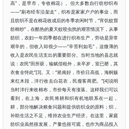
高”，是早市，专收棉花）。但大多数自行纺纱织布
——“刷布经车沿架走”，织布是家家户户的事业，而
且纺织不是在棉花收成后的冬季农闲时节，“宵饥蚊窟
纺棉纱”，在酷热的夏天蚊咬虫扰的艰苦情况下，从事
纺织，农妇一年四季都在进行织布生产，劳动是异常
艰辛的，但收入却很少——“辛苦利如毛”，这微薄的
收入是农民生活支出的重要部分。当时当地的县志就
说：农民“田所获，输赋偿租外，未卒岁，室已罄，其
衣食全恃此”[3]。又：“淞南好，市价日高低，海舸贩
来红木段，洋行收去白花衣，民瘦客商肥。”[4]说明
当时洋行来收棉布，市价每天有涨落。这样我们可以
看到，在上海，农民将耕和织有机地联系在一起，
耕，部分地解决粮食问题和提供纺织业的原料；织，
补助生活之不足，维持农业生产经济。在这里，家庭
纺织业虽然很发展，产量也很可观，也作为商品投入