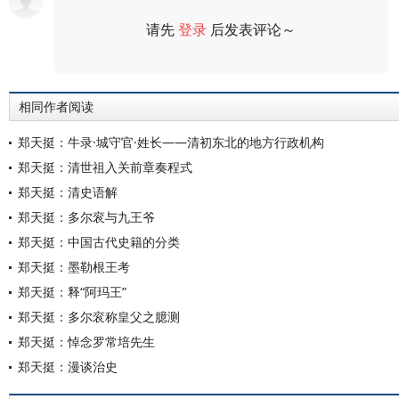
请先
登录
后发表评论～
评论
相同作者阅读
郑天挺：牛录·城守官·姓长——清初东北的地方行政机构
郑天挺：清世祖入关前章奏程式
郑天挺：清史语解
郑天挺：多尔衮与九王爷
郑天挺：中国古代史籍的分类
郑天挺：墨勒根王考
郑天挺：释“阿玛王”
郑天挺：多尔衮称皇父之臆测
郑天挺：悼念罗常培先生
郑天挺：漫谈治史