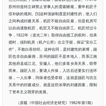
苏州织造特立碑禁止管事人的需索陋规，重申机匠子
侄补缺的规则。[5]这种顶缺制度是封建性的，使人们
之间构成封建关系，机匠不能自由应雇，但是机房可
以自由遣散机匠，机匠又不能自由辞工。机匠经过斗
争，1822年（道光二年）取得自由揽工的权利，但承
揽时，须到机房（机户公所）出立字据，保证“安分工
作”，不敢白吞丝经。这种合同，是封建性的束缚，踹
匠也非自由雇佣，苏州的踹匠不是本地人，而系江南
其他府县或江北、安徽人，他们多靠乡亲关系，联带
而来。踹匠入坊，要请人作保，入坊后还要实行连环
保，一人出事，同保者也受牵联，这就是踹匠与坊主
关系中的封建成分。就是这些浓厚的封建因素，限制
了资本主义萌芽的发展。
1982年第1期）
（原载《中国社会经济史研究》