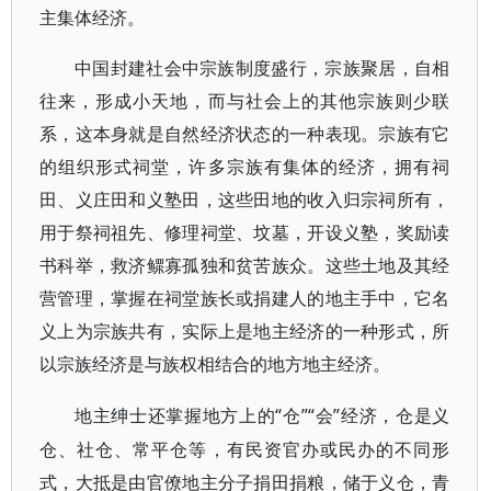
主集体经济。
中国封建社会中宗族制度盛行，宗族聚居，自相
往来，形成小天地，而与社会上的其他宗族则少联
系，这本身就是自然经济状态的一种表现。宗族有它
的组织形式祠堂，许多宗族有集体的经济，拥有祠
田、义庄田和义塾田，这些田地的收入归宗祠所有，
用于祭祠祖先、修理祠堂、坟墓，开设义塾，奖励读
书科举，救济鳏寡孤独和贫苦族众。这些土地及其经
营管理，掌握在祠堂族长或捐建人的地主手中，它名
义上为宗族共有，实际上是地主经济的一种形式，所
以宗族经济是与族权相结合的地方地主经济。
“仓”“会”经济，仓是义
地主绅士还掌握地方上的
仓、社仓、常平仓等，有民资官办或民办的不同形
式，大抵是由官僚地主分子捐田捐粮，储于义仓，青