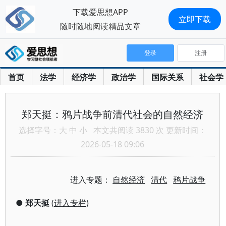
下载爱思想APP
立即下载
随时随地阅读精品文章
登录
注册
首页
法学
经济学
政治学
国际关系
社会学
郑天挺：鸦片战争前清代社会的自然经济
选择字号：
大
中
小
本文共阅读 3830 次 更新时间：
2026-05-18 09:06
进入专题：
自然经济
清代
鸦片战争
●
郑天挺
(
进入专栏
)