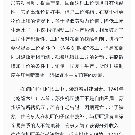
加劳动强度，提高产量。因而这种工价制度具有优越
性，它的出现还是好事。但是工价冻结，在整个社会
物价上涨的情况下，等于降低劳动力价值，降低工匠
生活水平，不仅不能调动工匠生产热情，相反破坏了
工匠生产积极性。工匠反对布商的残酷剥削，进行了
要求提高工价的斗争，还多次“叫歇”停工，但是布商
同封建政府相勾结，残暴地镇压工匠的运动，在略微
增加工价的条件下，迫使工匠复工生产，所以封建制
度在压制新事物，阻挠资本主义萌芽的发展。
1741年
在踹匠和机匠招工中，渗透着封建因素。
（乾隆六年）以前，苏州机匠揽工不是自由应雇。苏
州织造所辖机匠，若有年老告退，因病死亡，出了缺
额，由管事人在机匠的子侄中挑补，与原匠没有血缘
亲属关系的人不能顶补。管事人为了获得分外收入，
往往向机匠子侄敲诈勒索，或者以他人顶替。1741年