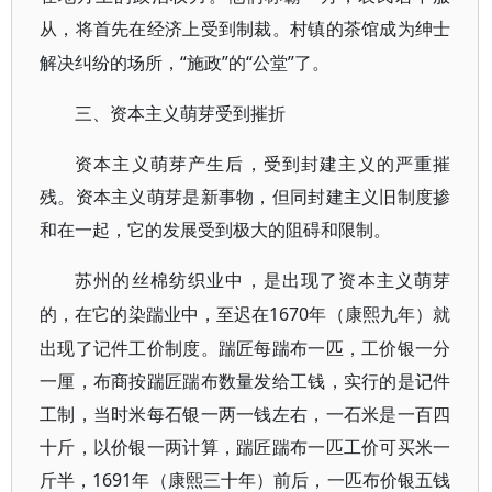
从，将首先在经济上受到制裁。村镇的茶馆成为绅士
“施政”的“公堂”了。
解决纠纷的场所，
三、资本主义萌芽受到摧折
资本主义萌芽产生后，受到封建主义的严重摧
残。资本主义萌芽是新事物，但同封建主义旧制度掺
和在一起，它的发展受到极大的阻碍和限制。
苏州的丝棉纺织业中，是出现了资本主义萌芽
1670年（康熙九年）就
的，在它的染踹业中，至迟在
出现了记件工价制度。踹匠每踹布一匹，工价银一分
一厘，布商按踹匠踹布数量发给工钱，实行的是记件
工制，当时米每石银一两一钱左右，一石米是一百四
十斤，以价银一两计算，踹匠踹布一匹工价可买米一
斤半，1691年（康熙三十年）前后，一匹布价银五钱