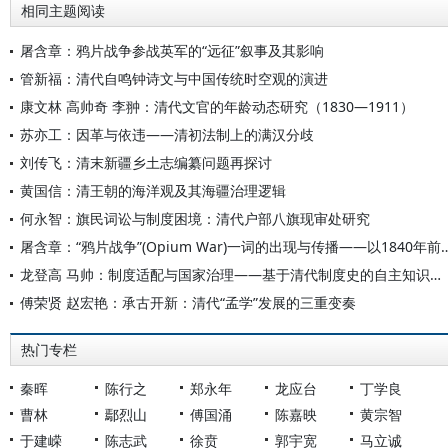
相同主题阅读
屠含章：鸦片战争参战英军的“远征”叙事及其影响
管新福：清代自鸣钟诗文与中国传统时空观的演进
康文林 高帅奇 李翀：清代文官的年龄动态研究（1830—1911）
苏亦工：因革与依违——清初法制上的满汉分歧
刘传飞：清末新疆乡土志编纂问题再探讨
黄国信：清王朝的海洋观及其海疆治理逻辑
何永智：旗民词讼与制度困境：清代户部八旗现审处研究
屠含章：“鸦片战争”(Opium War)一词的出现与传播
龙登高 马帅：制度适配与国家治理——基于清代制度史的自主知识体系构建
傅荣贤 赵宏艳：承古开新：清代“孟学”发展的三重变奏
热门专栏
秦晖
陈行之
郑永年
龙应台
丁学良
曹林
鄢烈山
傅国涌
陈嘉映
黄宗智
于建嵘
陈志武
徐贲
郭宇宽
马立诚