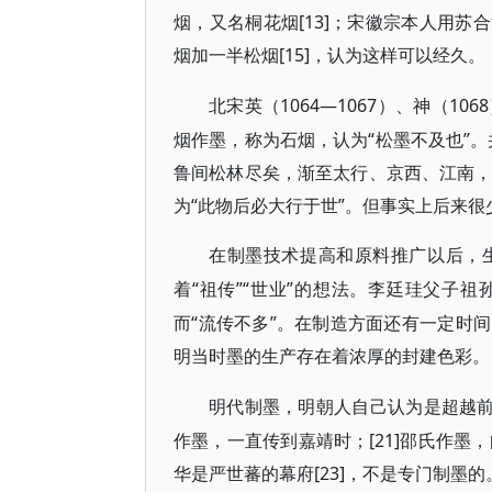
烟，又名桐花烟[13]；宋徽宗本人用苏合
烟加一半松烟[15]，认为这样可以经久。
1064—1067）、神（
北宋英（
烟作墨，称为石烟，认为“松墨不及也”
鲁间松林尽矣，渐至太行、京西、江南，松
为“此物后必大行于世”。但事实上后来
在制墨技术提高和原料推广以后，
“祖传”“世业”的想法。李廷珪父子祖孙“
着
而“流传不多”。在制造方面还有一定时
明当时墨的生产存在着浓厚的封建色彩。
明代制墨，明朝人自己认为是超越
作墨，一直传到嘉靖时；[21]邵氏作墨，自
华是严世蕃的幕府[23]，不是专门制墨的