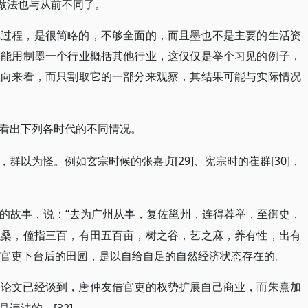
，做法也与从前不同了。
单过程，是很简略的，不够全面的，而且墨也不是主要的生活资
不能用制墨一个行业概括其他行业，这仅仅是举个习见的例子，
纵向来看，而只割取它的一部分来观察，其结果可能与实际情况
看出下列各时代的不同情况。
[29]、宪宗时的崔群[30]，
，群以为怪。例如玄宗时候的张嘉贞
“去为广州从事，复佐邕州，连得荐举，至御史，
的故事，说：
以桑，僮指三百，有田五百亩，树之谷，艺之麻，养有性，出有
唐代官吏下台后的田园，是以自给自足的自然经济状态存在的。
多论文已经谈到，唐仲友借官吏的权势扩展自己商业，而朱熹加