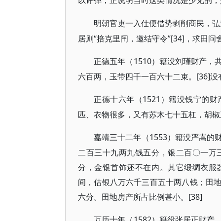
以评弹，正说明当时这类情况是少见的，
明朝官吏一入仕便借势剥削商民，弘
居则“掊克里闬，邀结守令”[34]，求田问
1510）籍没刘瑾财产
正德五年（
六百两，玉带四千一百六十二束。[36]
1521）籍没钱宁的
正德十六年（
匹、衣物很多，又有苏木七十五杠，胡椒三
1553）籍没严嵩
嘉靖三十二年（
二百三十九两九钱五分，银二百〇一万
分，金银首饰还不在内。其它缎绸衣服
间，估银八万六千三百五十两八钱；田
六分。田地房产所占比例甚小。[38]
1582）籍役张居正财
万历十年（