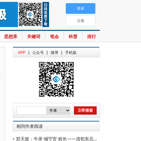
登录
注册
思想库
关键词
笔会
科普
排行
|
|
|
APP
公众号
微博
手机版
相同作者阅读
郑天挺：牛录·城守官·姓长——清初东北的地方行政机构