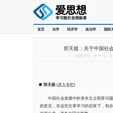
首页
法学
经济学
政治学
国际
郑天挺：关于中国社
选择字号：
大
中
小
本文
●
郑天挺
(
进入专栏
)
中国社会发展中的资本主义萌芽问
的意见，在这些文章学习的启发下，初