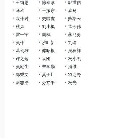
王缉思
陈奉孝
郭世佑
马玲
王振东
狄马
袁伟时
史啸虎
熊培云
秋风
刘小枫
孟令伟
雷一宁
周枫
蒋兆勇
吴伟
沙叶新
刘瑜
葛剑雄
储昭根
吴稼祥
许之远
袁刚
杨小凯
吴励生
朱学勤
潘维
郑秉文
莫于川
羽之野
谢志浩
孙立平
杨光