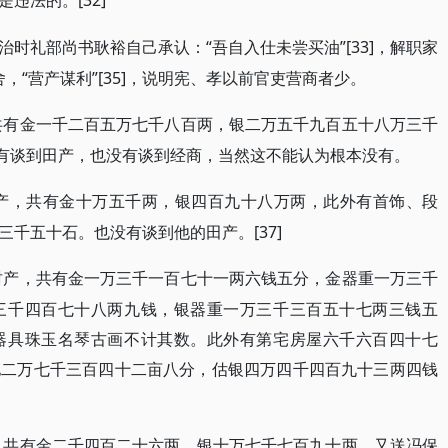
[32]
是违法的。
“吾自入仕未尝买油”[33]，解职家
治时礼部尚书耿裕自己承认：
舍，“营产谋利”[35]，说明宪、孝以前官吏营商者少。
，共有金一千二百五万七千八百两，银二万五千九百五十八万三千
没有谈到田产，也没有谈到经商，当然这不能认为根本没有。
财产，共有金十万五千两，银四百九十八万两，此外有首饰、段
千五十石。也没有谈到他的田产。[37]
的财产，共有金一万三千一百七十一两六钱五分，金器重一万三千
三千四百七十八两九钱，银器重一万三千三百五十七两三钱五
器具珠玉名琴古画不计其数。此外有第宅房屋六千六百四十七
地二万七千三百四十二亩八分，估银四万四千四百九十三两四钱
产，共有金二千四百二十六两，银十万七千七百九十两，又送冯保