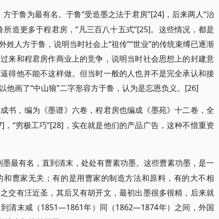
房、方于鲁为最有名。于鲁“受造墨之法于君房”[24]，后来两人“治
所造更多于程君房，“凡三百八十五式”[25]。这些情况，都是
姓人方于鲁，说明当时社会上“祖传”“世业”的传统束缚已逐渐
反过来和程君房作商业上的竞争，说明当时社会思想上的封建意
求逼得他不能不这样做。但当时一般的人也并不是完全承认和接
他画了“中山狼”二字形容方于鲁，认为是忘恩负义。[26]
绘成书，编为《墨谱》六卷，程君房也编成《墨苑》十二卷，全
7]，“穷极工巧”[28]，实在就是他们的产品广告，这种不惜重资
素功制墨最有名，直到清末，处处有曹素功墨。这些曹素功墨，是一
的和曹家无关；有的是用曹家的制造方法和原料，有的大不相
嘉之交有汪近圣，其后又有胡开文，最初出墨很多很精，后来就
末咸（1851—1861年）同（1862—1874年）之间，外国