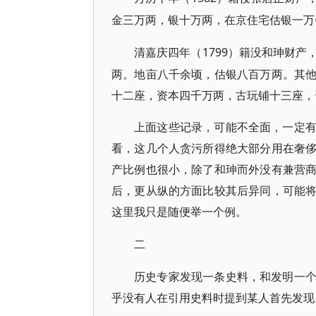
金三万两，银十万两，在京住宅估银一万〇
1799）籍没和珅财
清嘉庆四年（
两。地亩八千余顷，估银八百万两。其
十二座，资本四千万两，古玩铺十三座，资
上面这些记录，可能不全面，一定
看，这几个人贪污所得绝大部分用在奢
产比例也很小，除了和珅而外没有兼营
后，更从纵的方面比较其后异同，可能
这里我只是随便举一个例。
二
历史专家发现一条史料，和发明一
乎没有人在引用史料时提到某人首先发现