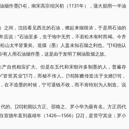
油烟作墨[14]，南宋高宗绍兴初（1131年），蒲大韶用一半油
1068）之间，沈括看见西北的石油，燃起来烟很浓，于是用石油的
。并且说：“石油至多，生于地中无穷，不若松木有时而竭。今齐
山太半皆童矣。造煤（墨）人盖未知石烟之利也。”[16]他认
很少有人用石油烟作墨，这是由于发明了桐油取烟之故。
生产自然相应扩大。但是在五代和宋朝许多制墨的人，普遍存
皆世其业”[17]，而秘不传人。[18]陈赡传造法于女婿[19]，
间，在不造墨的时候，宁可退钱不收，而不肯特别为人制造。说
[20]初期以方正、邵格之、罗小华为最有名。方正四代
前代的。
宣德年直到嘉靖年（1426—1566）[22]，是世守其业；罗小
。