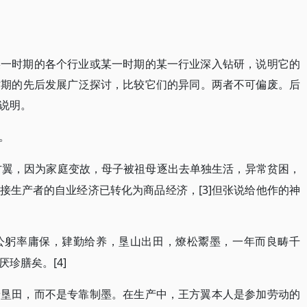
某一时期的各个行业或某一时期的某一行业深入钻研，说明它的
时期的先后发展广泛探讨，比较它们的异同。两者不可偏废。后
说明。
。
王方翼，因为家庭变故，母子被祖母逐出去单独生活，异常贫困，
是直接生产者的自业经济已转化为商品经济，[3]但张说给他作的神
公躬率庸保，肄勤给养，垦山出田，燎松鬻墨，一年而良畴千
[4]
厌珍膳矣。
着垦田，而不是专靠制墨。在生产中，王方翼本人是参加劳动的