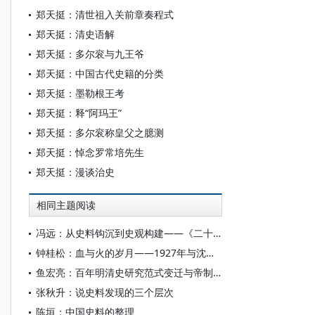
郑天挺：清世祖入关前章奏程式
郑天挺：清史语解
郑天挺：多尔衮与九王爷
郑天挺：中国古代史籍的分类
郑天挺：墨勒根王考
郑天挺：释“阿玛王”
郑天挺：多尔衮称皇父之臆测
郑天挺：悼念罗常培先生
郑天挺：漫谈治史
相同主题阅读
冯远：从史料钩沉到史观构建——《二十世纪中国人物画史》的研究拓新
钟桂松：血与火的岁月——1927年与沈雁冰有关的上海史料
鱼宏亮：百年明清史研究范式变迁与帝制农商社会理论
张秋升：说史料发现的三个层次
陈垣：中国史料的整理