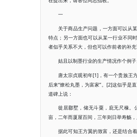
在提出来，请各位同志指教。
一
关于商品生产问题，一方面可以从
特点；另一方面也可以从某一行业不同
者似乎关系不大，但也可以作前者的补充
姑且以制墨行业的生产情况作个例子
[1]，有一个贵族
唐太宗贞观初年
后来“燎松丸墨，为富家”。[2]这似乎
道碑上说：
徙居郿墅，储无斗粟，庇无尺椽。
亩，二年而厦屋百间，三年则日举寿觞，
据此可知王方翼的致富，还是结合