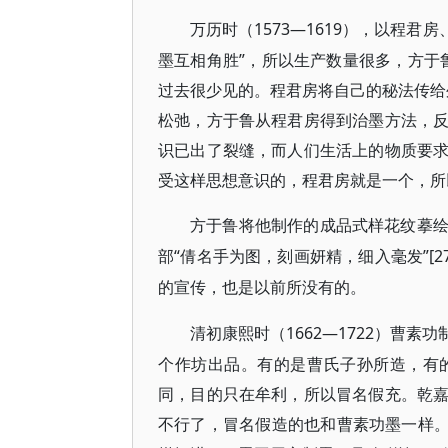
1573—1619），以程君
万历时（
墨互相角胜”，所以生产数量很多，方于鲁
过去很少见的。程君房将自己的秘法传给外
松弛，方于鲁从程君房得到治墨方法，
识已出了裂缝，而人们生活上的物质要
受这样思想意识的，程君房就是一个，所以
方于鲁将他制作的成品式样花纹摹
“倩名手为图，刻画妍精，细入毫发”[2
部
的宣传，也是以前所没有的。
1662—1722）曹
清初康熙时（
个作坊出品。有的是曹氏子孙所造，有
同，目的只在牟利，所以冒名假充。乾
不行了，冒名假造的也和曹素功墨一样。到清