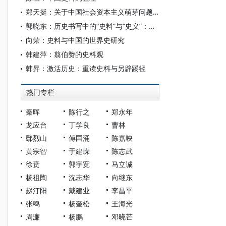
郑天挺：关于中国社会资本主义萌芽问题史料处理的初步意见
郭晓东：历史书写中的“史料”与“史义”：从孔子作《春秋》谈起
向荣：史料与中国的世界史研究
韩建萍：翦伯赞的史料观
韩昇：激活历史：重读史料与另辟蹊径
热门专栏
秦晖
陈行之
郑永年
龙应台
丁学良
曹林
鄢烈山
傅国涌
陈嘉映
黄宗智
于建嵘
陈志武
徐贲
郭宇宽
马立诚
杨祖陶
沈志华
向继东
赵汀阳
戴建业
李昌平
张鸣
杨奎松
王海光
周濂
杨鹏
邓晓芒