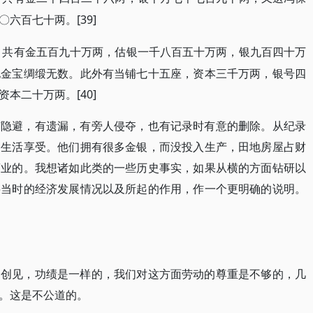
六百七十两。[39]
产，共有金五百九十万两，估银一千八百五十万两，银九百四十万
他金宝绸缎无数。此外有当铺七十五座，资本三千万两，银号四
本二十万两。[40]
有隐避，有遗漏，有旁人侵夺，也有记录时有意的删除。从纪录
侈生活享受。他们拥有很多金银，而没投入生产，田地房屋占财
商业的。我想诸如此类的一些历史事实，如果从横的方面钻研以
将当时的经济发展情况以及所起的作用，作一个更明确的说明。
个创见，功绩是一样的，我们对这方面劳动的尊重是不够的，几
。这是不公道的。