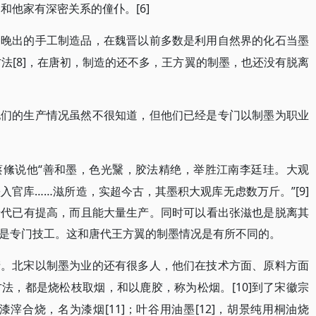
和他家有深密关系的僮仆。[6]
种晚出的手工制造品，在魏晋以前多数是利用自然界的化石当墨
方法[8]，在唐初，制造的还不多，王方翼的制墨，也还没有脱离
他们的生产情况虽然不很知道，但他们已经是专门以制墨为职业
“善和墨，色光黳，胶法精绝，举胜江南李廷珪。大观
蔡絛说他
造墨入官库……滋所造，实超今古，其墨积大观库无虑数万斤。”[9]
唐代已有提高，而且能大量生产。同时可以看出张滋也是脱离其
是专门技工。这和唐代王方翼的制墨情况是有所不同的。
产。北宋以制墨为业的还有很多人，他们在技术方面、原料方面
[10]到了宋徽宗
方法，都是烧松枝取烟，和以鹿胶，称为松烟。
脂漆滓合烧，名为漆烟[11]；叶谷用油墨[12]，胡景纯用桐油烧