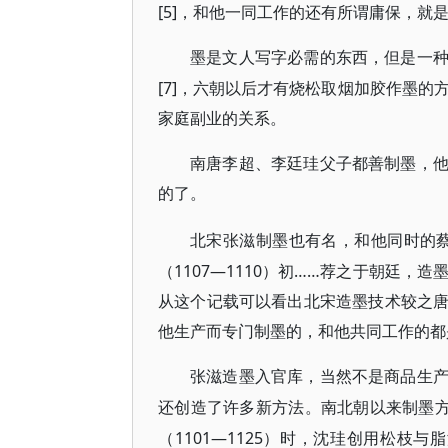
[5]，和他一同工作的还有所谓庸保，就是
墨是文人写字必需的东西，但是一
[7]，六朝以后才有烧松取烟加胶作墨的
家庭副业的关系。
南唐李超、李廷珪父子都善制墨，
的了。
北宋张滋制墨也有名，和他同时的
（1107—1110）初……荐之于朝廷，
从这个记载可以看出北宋造墨技术较之
他生产而专门制墨的，和他共同工作的都
张滋造墨入官库，当然不是商品生
还创造了许多新方法。南北朝以来制墨
（1101—1125）时，沈珪创用松枝与