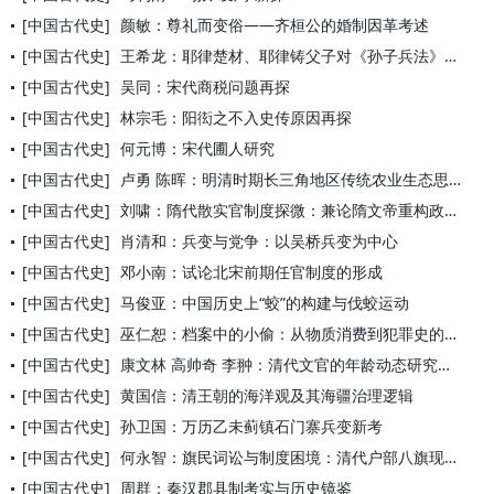
[中国古代史]
颜敏：尊礼而变俗——齐桓公的婚制因革考述
[中国古代史]
王希龙：耶律楚材、耶律铸父子对《孙子兵法》的接受和运用——以
[中国古代史]
吴同：宋代商税问题再探
[中国古代史]
林宗毛：阳衒之不入史传原因再探
[中国古代史]
何元博：宋代圃人研究
[中国古代史]
卢勇 陈晖：明清时期长三角地区传统农业生态思想及实践探索
[中国古代史]
刘啸：隋代散实官制度探微：兼论隋文帝重构政治秩序的尝试
[中国古代史]
肖清和：兵变与党争：以吴桥兵变为中心
[中国古代史]
邓小南：试论北宋前期任官制度的形成
[中国古代史]
马俊亚：中国历史上“蛟”的构建与伐蛟运动
[中国古代史]
巫仁恕：档案中的小偷：从物质消费到犯罪史的研究转向
[中国古代史]
康文林 高帅奇 李翀：清代文官的年龄动态研究（1830—19
[中国古代史]
黄国信：清王朝的海洋观及其海疆治理逻辑
[中国古代史]
孙卫国：万历乙未蓟镇石门寨兵变新考
[中国古代史]
何永智：旗民词讼与制度困境：清代户部八旗现审处研究
[中国古代史]
周群：秦汉郡县制考实与历史镜鉴