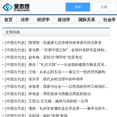
登录
注册
首页
法学
经济学
政治学
国际关系
社会学
文章列表
[中国古代史]
隋雪纯：初盛唐七言排律诗体考源与诗法复变
[中国古代史]
黄光辉：“共塑中国之制”：金朝对省部寺监体制的改造与发展
[中国古代史]
赵冬梅：苏轼与“傅同年”交恶考论
[中国古代史]
唐佳：“礼仪大国”——论金朝的建国方略及其深层意蕴
[中国古代史]
汪海：从名山到五岳——秦汉大一统的空间建构
[中国古代史]
张卉芳：明代乡村治理中的申明亭
[中国古代史]
张海英：国家与社会——以明清政府对江南地区的管理为例
[中国古代史]
薛海波：周官政体与西魏北周皇权政治
[中国古代史]
王思治 吕元骢：施琅与清初统一台湾
[中国古代史]
潘斌：礼的学派属性及礼学边界——兼评当前中国民俗学、历史人类
[中国古代史]
马利清：匈奴“发殉”新探