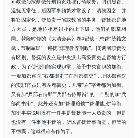
布政使与按察使分别负责处理行省政务。明初总督、
巡抚无常任，后因军事频繁才常设了。清朝因之，并
将它固定化，使负责一省或数省的事务。督抚都是地
方大员，是地位相差很小的上下级，他们的职掌相
4记载：总督“统辖文
同。乾隆时修的《大清会典》卷
武，节制军民”，巡抚“综理教养刑政”。[8]两者职责没
有区别。督抚的设立是中央派出高级官吏监督地方行
政，为了使他们能实现职掌，给予中央官职的加衔。
一般加都察院“右都御史”“右副都御史”，所以都察院
的实职官员只有左都御史，凡带“右”字者都为加衔。
又有加“兵部右侍郎”“兵部右侍郎衔” 的，个别的加“兵
部尚书衔”。此外还有加“督理粮饷”“督理盐政”等衔。
加衔事实说明没有一件事是督抚能一人负责的，但是
也没有一件事他不管的，所以督抚管事面宽，但管的
不彻底，这就很难有作为了。