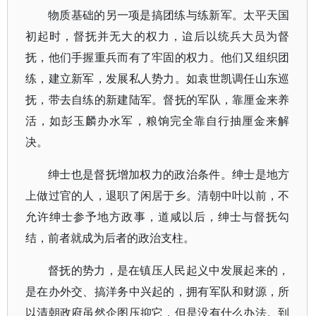
物质基础的另一项是搞团练与练新军。太平天国
初起时，督抚并无大的权力，迨后以统兵大员为督
抚，他们手握重兵而有了牢固的权力。他们又组织团
练，建立新军，发展私人势力。如袁世凯调任山东巡
抚，带去自练的新建陆军。督抚的军队，靠厘金来养
活，如彭玉麟办水军，粮饷完全靠自行抽厘金来解
决。
绅士也是督抚增加权力的政治条件。绅士是地方
上做过官的人，退职了闲居于乡。清朝中叶以前，不
允许绅士参予地方政事，道咸以后，绅士与督抚勾
结，前者就成为后者的政治支柱。
督抚的势力，是在镇压人民起义中发展起来的，
是在办外交、搞洋务中兴起的，拥有军队和财源，所
以清朝政府虽然企图压抑它，但是没有什么办法。到