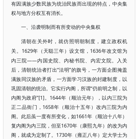
有因满族少数民族为统治民族而出现的特点，中央集
权与地方分权互有消长。
一、沿袭明制而有所变动的中央集权
清朝在关外时，就仿照明朝制度，建立政权机
1629年（天聪三年）设文馆，1636年改文馆为
关。
内三院——内国史院、内秘书院、内宏文院。入关
后，清朝统治者打出“法明”的旗号，一方面企图掩盖
满族同汉族的矛盾，一方面学习汉族的封建制度，以
巩固清朝的统治。它实行内阁，所谓“仍前明之制，以
内阁为政府”[1]。1644年（顺治元年），以内三院为
正二品衙门，1658年（顺治十五年）改内三院为内
阁。此后虽一度有所变化，如1661年（顺治十八年）
复内阁为内三院，但至1670年（康熙九年）的改为内
阁，就成为定制了。1730年（雍正八年）定大学士为