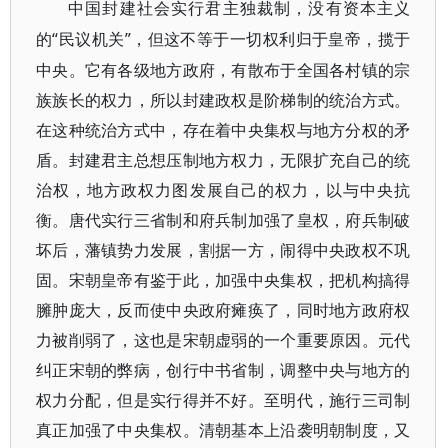
中国封建社会实行君主独裁制，没有资本主义
“民议机关”，但这不等于一切权利归于皇帝，揽于
的
中央。它有各级地方政府，有散布于全国各村镇的宗
族族长的权力，所以封建政权是阶梯制的统治方式。
在这种统治方式中，存在着中央集权与地方分权的矛
盾。封建君主总想压制地方权力，无限扩充自己的统
治权，地方政权力图发展自己的权力，以与中央抗
衡。唐代实行三省制和府兵制加强了皇权，府兵制破
坏后，藩镇势力发展，割据一方，闹得中央政权不巩
固。宋朝皇帝有鉴于此，加强中央集权，把机构搞得
臃肿庞大，反而使中央政府瘫痪了，同时地方政府权
力被削弱了，这也是宋朝虚弱的一个重要原因。元代
纠正宋朝的弊病，创行中书省制，调整中央与地方的
权力分配，但是实行得并不好。至明代，施行三司制
真正加强了中央集权。清朝基本上沿袭明朝制度，又