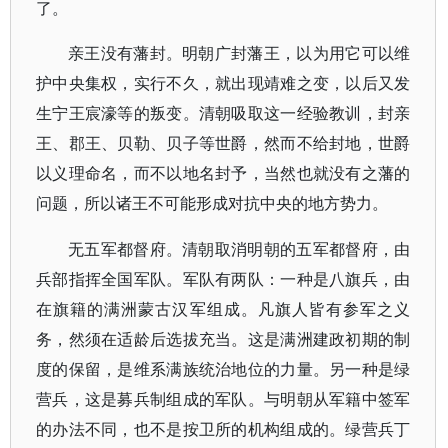
了。
亲王没有藩封。明朝广封藩王，以为用它可以维
护中央集权，实行不久，就出现靖难之变，以后又发
生宁王宸濠等的叛变。清朝吸取这一经验教训，封亲
王、郡王、贝勒、贝子等世爵，然而不给封地，世爵
以义理命名，而不以地名封予，当然也就没有之藩的
问题，所以诸王不可能形成对抗中央的地方势力。
无五军都督府。清朝取消明朝的五军都督府，由
兵部指挥全国军队。军队有两队：一种是八旗兵，由
在旗籍的满洲蒙古汉军组成。凡旗人皆有参军之义
务，然须在适龄后选拔充当。这是满洲建政初期的制
度的保留，是维系满族统治地位的力量。另一种是绿
营兵，这是募兵制组成的军队。与明朝从军籍中签军
的办法不同，也不是按卫所的机构组成的。绿营兵丁