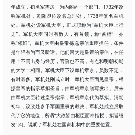
年成立，初名军需房，为内阁的一个部门。1732年改
称军机处，乾隆即位改名总理处，1738年复名军机
处。军机处设军机大臣，正式职称为“军机大臣上行
走”。军机大臣同时有数人，有首领，称“首枢”，亦
称“领班”。军机大臣由皇帝拣选亲信重臣担任，条件
是年轻有为而又听话。他们因为是皇帝的亲信，在任
用上不问出身与经历，官阶也不高，有点和明朝初期
的大学士相同。军机大臣下设军机章京，员数不定，
有时甚多。军机处刚成立时，军机大臣面见皇帝，根
据皇帝的指示草拟圣旨，由军机章京缮写发出。后来
由军机大臣转述皇帝指示，军机章京代为草拟。清朝
初年，议政处参予军国重事的裁决，军机处成立后取
代了它的地位，所谓“大政皆由枢臣面奉指授，拟旨缮
发”[4]。说明了军机处在国家机构中的重要位置。