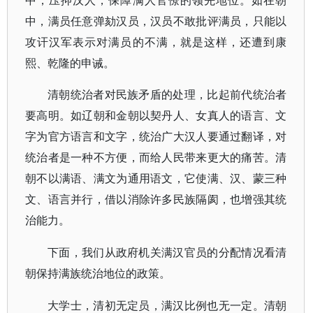
中，压抑汉人，保障满人官僚的领先地位。如在朝
中，满员任意弹劾汉员，汉员不敢批评满员，只能以
攻讦汉军表示对满员的不满，就是这样，还遭到康
熙、乾隆的申诫。
清朝统治者对民族矛盾的处理，比起前代统治者
要高明。如辽朝和金朝以契丹人、女真人的语言、文
字为官方语言和文字，统治广大汉人要通过翻译，对
统治者是一种不方便，而给人民带来更大的痛苦。清
朝不以满语、满文为通用语文，它使满、汉、蒙三种
文、语言并行，借以消除许多民族隔阂，也增强其统
治能力。
下面，我们从政府机关满汉官员的分配情况看清
朝保持满族统治地位的政策。
大学士，清初无定员，满汉比例也无一定。清朝