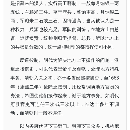
是招募来的汉人，实行高工薪制，一般每月饷银一两
五钱，军粮米三斗。至于旗兵，薪饷更高，月饷银二
两，军粮米二石或三石。因待遇高，当兵被认为是一
种权力，兵源也较充足。军队的训练，在地方上由总
督、巡抚负责，统帅则归于提督、总兵，所以地方上
的兵权是分散的，这一点和明朝的都指挥使司不同。
废巡按制。明代为解决地方上不振作的问题，派
遣巡按御史，可以代表皇帝平反冤狱，处理地方特殊
1663
事务。清朝入关之初，亦于各省设巡按御史，至
年（康熙二年）废除巡按制，用经常调换地方官员的
办法，希图使他们振作起来，勤于地方事务。如明代
府县官吏可连任三次或三次以上，长达十多年不调
动，而清朝则一般不连任。
以内务府代替宦官衙门。明朝宦官众多，机构庞