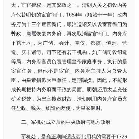
大，宦官擅权，是其弊政之一。清朝入关之初设内务
1654年（顺治十一年）改内
府代替明朝的宦官衙门，
务府为十三个宦官衙门，顺治遗诏又以设宦官衙门为
弊政，康熙恢复内务府，再次取消宦官衙门。内务府
下辖七司，为广储、会计、掌仪、都虞、慎刑、营
造、庆丰诸司。司下还有若干机构，如广储司设织造
等局。内务府官员负责管理皇帝家庭事务，执行的是
宦官任务，但他不是宦官。内务府主持人为总管大
臣，由皇帝指派大臣兼任，定期调换。因此，不能形
成长期把持内务府而干政的局面。明朝还用太监充任
矿监税使，为皇室搜敛财富，清朝则用内务府官员充
任盐政、税关、织造的差使，为皇家聚财。
二、军机处成立后的中央政府与地方政府
1729
军机处，是雍正期间适应西北用兵的需要于