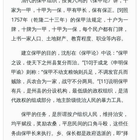
清代的保甲组织，按黄六鸿的《保甲论》讲，十
[9]照
家为一甲，十甲为一保，甲有甲长，保有保正。
1757年（乾隆二十三年）的保甲法规定，十户为一
牌，十牌为一甲，十甲为一保，每个民户都有门牌，
上书一家人口、土地财产、教育程度、职业等内容。
“保甲
建立保甲的目的，沈彤在《保甲论》中说：
之设，使天下之州县复分而治。”[10]于成龙《申明保
甲谕》则称：“保甲不动支粮饷则兵足，不调发官兵而
贼除，兵农合为一家，战守不分两局。”[11]说明保甲
有兵，是州县的分设机构，最低级的政权组织，是清
代政权的组成部分，地主阶级统治人民的暴力工具。
保甲的任务，是所谓按户组织人民，维持治安，
均平赋役，奖励农桑，平息民间的口角斗殴，这些任
“择
务由保甲长来执行。乡、保长都是政府选派的，即