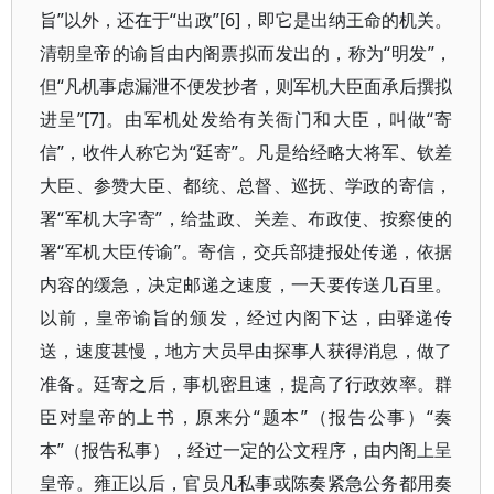
旨”以外，还在于“出政”[6]，即它是出纳王命的机关。
清朝皇帝的谕旨由内阁票拟而发出的，称为“明发”，
但“凡机事虑漏泄不便发抄者，则军机大臣面承后撰拟
进呈”[7]。由军机处发给有关衙门和大臣，叫做“寄
信”，收件人称它为“廷寄”。凡是给经略大将军、钦差
大臣、参赞大臣、都统、总督、巡抚、学政的寄信，
署“军机大字寄”，给盐政、关差、布政使、按察使的
署“军机大臣传谕”。寄信，交兵部捷报处传递，依据
内容的缓急，决定邮递之速度，一天要传送几百里。
以前，皇帝谕旨的颁发，经过内阁下达，由驿递传
送，速度甚慢，地方大员早由探事人获得消息，做了
准备。廷寄之后，事机密且速，提高了行政效率。群
臣对皇帝的上书，原来分“题本”（报告公事）“奏
本”（报告私事），经过一定的公文程序，由内阁上呈
皇帝。雍正以后，官员凡私事或陈奏紧急公务都用奏