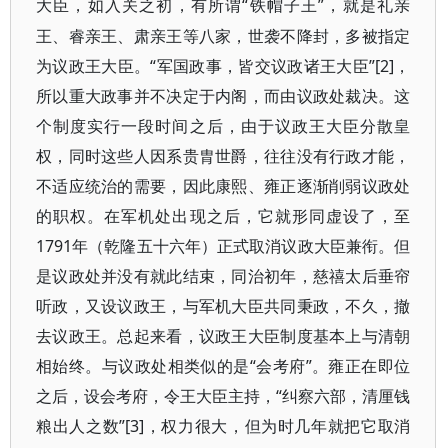
“铁帽子王”，就是礼亲
大臣，如入关之初，有所谓
王、睿亲王、肃亲王等八家，世袭不降封，多被指定
为议政王大臣。“军国政事，皆交议政诸王大臣”[2]，
所以重大政事并不决定于内阁，而由议政处裁决。这
个制度实行一段时间之后，由于议政王大臣分散皇
权，同时这些人因系贵胄世爵，往往没有行政才能，
不适应统治的需要，因此康熙、雍正逐渐削弱议政处
的职权。在军机处出现之后，它就形同虚设了，至
1791年（乾隆五十六年）正式取消议政大臣兼衔。但
是议政处并没有就此结束，同治初年，慈禧太后垂帘
听政，又设议政王，与军机大臣共同秉政，不久，撤
去议政王。总起来看，议政王大臣制度基本上与清朝
相始终。与议政处相类似的是“会考府”。雍正在即位
之后，设会考府，令王大臣主持，“纠察六部，清厘钱
粮出人之数”[3]，权力很大，但为时几年就把它取消