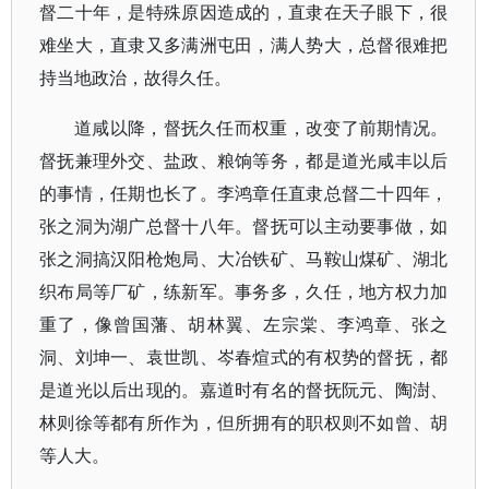
督二十年，是特殊原因造成的，直隶在天子眼下，很
难坐大，直隶又多满洲屯田，满人势大，总督很难把
持当地政治，故得久任。
道咸以降，督抚久任而权重，改变了前期情况。
督抚兼理外交、盐政、粮饷等务，都是道光咸丰以后
的事情，任期也长了。李鸿章任直隶总督二十四年，
张之洞为湖广总督十八年。督抚可以主动要事做，如
张之洞搞汉阳枪炮局、大冶铁矿、马鞍山煤矿、湖北
织布局等厂矿，练新军。事务多，久任，地方权力加
重了，像曾国藩、胡林翼、左宗棠、李鸿章、张之
洞、刘坤一、袁世凯、岑春煊式的有权势的督抚，都
是道光以后出现的。嘉道时有名的督抚阮元、陶澍、
林则徐等都有所作为，但所拥有的职权则不如曾、胡
等人大。