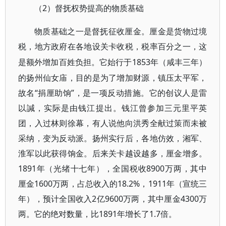
2）督抚权势提高的物质基础
（
物质基础之一是督抚征收厘金。厘金是货物过境
税，地方政府在各地设关卡收税，税率百分之一，这
1853年（咸丰三年）
是额外增加百姓负担。它始行于
的扬州仙女庙，目的是为了增加财源，镇压太平军，
故名“捐厘助饷”，是一项反动措施。它的创议人是雷
以諴，实际是由钱江提出。钱江曾参加三元里平英
团，入过林则徐幕，有人说他向洪秀全献过策而未被
采纳，变为反动派。扬州实行后，各地仿效，湘军、
淮军以此获得饷金。后来关卡越设越多，厘金增多。
1891年（光绪十七年），全国税收8900万两，其中
厘金1600万两，占总收入的18.2%，1911年（宣统三
年），预计全国收入2亿9600万两，其中厘金4300万
两。它的绝对数量，比1891年增长了1.7倍。