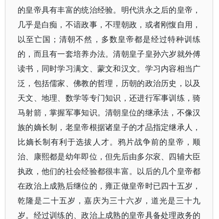
的皇帝具有丰富的统治经验。明代洪永之后的皇帝，
几乎是白痴，不谙政事，不理朝政，或者刚愎自用，
以至亡国；清朝不然，多数皇帝都是经过特种训练
的，而且有一套培养办法。清朝皇子皇孙六岁就外傅
读书，同时学习满文、蒙文和汉文。学习内容相当广
泛，包括儒家、佛教的哲理，历朝的政治历史，以及
天文、地理、数学等专门知识，还进行军事训练，骑
马射箭，掌握军事知识。清朝皇位的继承法，不像汉
族的嫡长制，老皇帝根据诸皇子的才品指定继承人，
比嫡长制有利于选拔人才。鸦片战争前的皇帝，顺
治、康熙都是幼年即位，但先后由多尔衮、四辅大臣
执政，他们的社会经验都很丰富。以后的几个皇帝都
在政治上成熟后继位的，雍正做皇帝时已四十五岁，
乾隆是二十五岁，嘉庆为三十六岁，道光是三十九
岁。经过训练的、政治上成熟的皇帝具备处理政务的