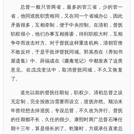
总督一般只管两省，最多的管三省，少的管一
省，他同巡抚职责相同，又在同一个省城办公，因此
矛盾很多，互相牵制，便于中央控制。在清初，督抚
职权很小，他们办事互相推诿，待到职权大时，互相
争夺而攻击对方。对于督抚这样重迭机构，清朝官僚
不敢反对，于是乎批评督抚同城。郭嵩焘在《养知书
屋遗集》中、薛福成在《庸庵笔记》中都发表了这类
意见。在戊戊变法中，取消督抚同城，不久又恢复
了。
道光以前的督抚任期短，职权少。清初总督之设
无定制，完全按政治需要而设立，巡抚亦然。顺治末
年曾经想去掉巡抚，专设总督，不久改为并行。督抚
的任期都不长，久任的很少。康熙时两广总督石琳任
期十三年，算是很长的了。乾隆时，方观承任直隶总