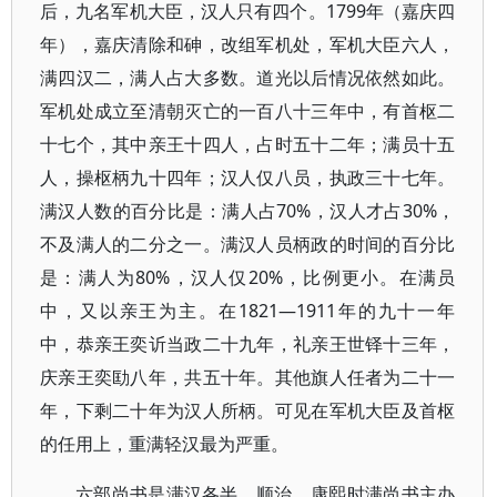
后，九名军机大臣，汉人只有四个。1799年（嘉庆四
年），嘉庆清除和砷，改组军机处，军机大臣六人，
满四汉二，满人占大多数。道光以后情况依然如此。
军机处成立至清朝灭亡的一百八十三年中，有首枢二
十七个，其中亲王十四人，占时五十二年；满员十五
人，操枢柄九十四年；汉人仅八员，执政三十七年。
满汉人数的百分比是：满人占70%，汉人才占30%，
不及满人的二分之一。满汉人员柄政的时间的百分比
是：满人为80%，汉人仅20%，比例更小。在满员
中，又以亲王为主。在1821—1911年的九十一年
中，恭亲王奕䜣当政二十九年，礼亲王世铎十三年，
庆亲王奕劻八年，共五十年。其他旗人任者为二十一
年，下剩二十年为汉人所柄。可见在军机大臣及首枢
的任用上，重满轻汉最为严重。
六部尚书是满汉各半。顺治、康熙时满尚书主办