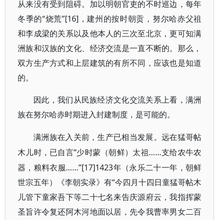
从来没有受到阻碍。加以明朝官吏的不时巡边，每年
冬季的“烧荒”[16]，建州的按时朝贡，努尔哈赤父祖
和李成梁的关系以及他本人的三次至北京，更可知满
洲族和汉族的文化、经济交流是一直不断的。那么，
双方生产方式和上层建筑的有所不同，应该也是知道
的。
因此，我们从民族经济文化交流关系上看，满洲
族在努尔哈赤时期进入封建制度，是可能的。
满洲族在入关前，生产已相当发展。远在猛哥帖
“少时蒙（朝鲜）太祖……支给农牛农
木儿时，已自言
器，粮料衣服……”[17]1423年（永乐二十一年，朝鲜
世宗五年）《李朝实录》有“今四月十四日童猛哥帖木
儿管下童家吾下等二十七名来告庆源府云，我指挥蒙
圣旨许令复还阿木河地面以居，先令我曹率男女二百