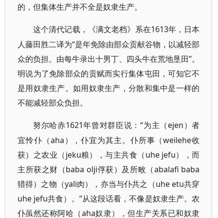
的，但集体生产并不全是奴隶生产。
1613年，日本
这个清代记载，《满文老档》系在
人藤田胜二译为“是年免除由部众贡献谷物，以减轻部
众的负担。由每牛录出十男丁、四头牛在荒地垦田”。
明说为了免除部众的贡赋而实行集体屯田，可知它不
是用奴隶生产。如用奴隶生产，分散和集中是一样的
不能减轻部众负担。
1621年曾对群臣说：“为主（ejen）者
努尔哈赤
宜怜仆（aha），仆宜为其主。仆所事（weilehe收
获）之农业（jeku粮），与主共食（uhe jefu），而
主所获之财（baba olji俘获）及所畋（abalafi baba
猎得）之物（yali肉），亦当与仆共之（uhe etu共穿
uhe jefu共食）。”从这段话看，不像是奴隶生产。农
仆虽然还称阿哈（aha奴隶），但生产关系已和奴隶