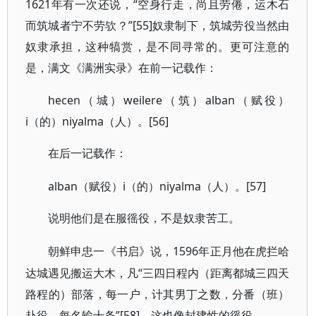
1621年有一次还说，“空身行走，尚且劳倦，运木石
而筑城者宁不劳欤？”[55]奴隶制下，筑城劳役当然由
奴隶承担，这种犒赏，是不同寻常的。更可注意的
是，满文《满洲实录》在前一记载作：
hecen（城）weilere（筑）alban（赋役）
i（的）niyalma（人）。[56]
在后一记载作：
alban（赋役）i（的）niyalma（人）。[57]
说明他们是在服徭役，不是奴隶苦工。
1596年正月他在虎拦哈
朝鲜申忠一《书启》说，
达城遇见搬运大木，凡“三四日程内（距离都城三四天
路程的）部落，每一户，计其男丁之数，分番（班）
赴役，每名输十条”[58]。这也像封建性的徭役。