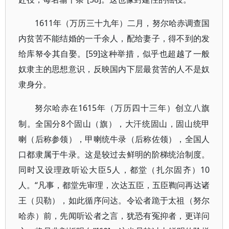
1611年（万历三十九年）二月，努尔哈赤调查国
内贫苦不能结婚的一千余人，配给妻子，得不到的发
给库帑令其自娶。[59]这种举措，似乎也超越了一般
奴隶主的思想意识，反映国内下层最贫苦的人不是奴
隶身分。
1615年（万历四十三年）创立八旗
努尔哈赤在
制。全国分8个固山（旗），大汗统固山，固山统甲
喇（后称参领），甲喇统牛录（后称佐领），全国人
口都隶属于牛录。这是较过去鲜明的阶梯统治制度。
同时又设理政听讼大臣5人，都堂（扎尔固齐）10
人。“凡事，都堂先审理，次达五臣，五臣鞫问再达诸
王（贝勒），如此循序问达。令讼者跪于太祖（努尔
哈赤）前，先闻听讼者之言，犹恐有冤抑者，更详问