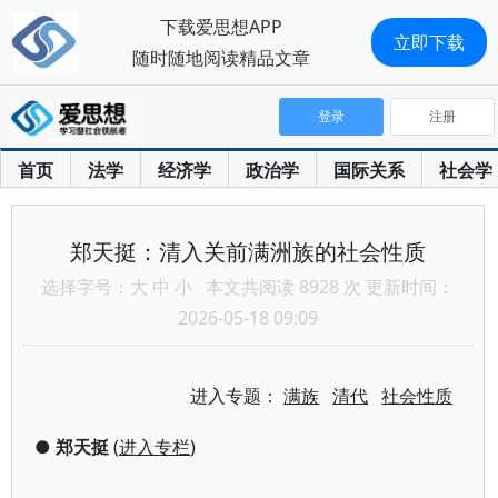
下载爱思想APP
立即下载
随时随地阅读精品文章
登录
注册
首页
法学
经济学
政治学
国际关系
社会学
郑天挺：清入关前满洲族的社会性质
选择字号：
大
中
小
本文共阅读 8928 次 更新时间：
2026-05-18 09:09
进入专题：
满族
清代
社会性质
●
郑天挺
(
进入专栏
)