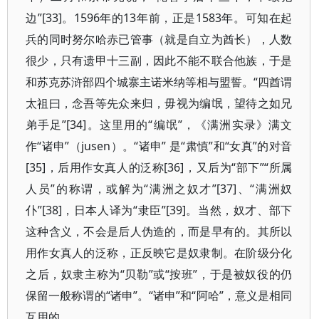
边”[33]。1596年的13年前，正是1583年。可知在起
兵的同时努尔哈赤已管事（就是自立为酋长），人数
很少，只有遗甲十三副，因此不能不联合他族，于是
和苏克苏浒部四个城寨主诺米纳等相与盟誓。“四酋谓
太祖曰，念吾等先众来归，毋视为编氓，望待之如兄
弟手足”[34]。这里用的“编氓”，《满洲实录》满文
作“诸申”（jusen）。“诸申” 是“肃慎”和“女真”的对音
[35]，后用作女真人的泛称[36]，又后为“部下”“所属
人员”的称谓，或解为“满洲之奴才”[37]、“满洲奴
仆”[38]，日本人译为“隶臣”[39]。当然，奴才、部下
这种含义，不会是后人伪造的，而是早有的。其所以
用作女真人的泛称，正反映它是奴隶制。在阶级分化
之后，奴隶主称为“贝勒”或“按班”，于是被奴役的仍
保留一般称谓的“诸申”。“诸申”和“阿哈”，意义是相同
互用的。