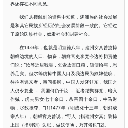
界还存在不同意见。
我们从接触到的资料中知道，满洲族的社会发展
是和其它民族所经历的社会发展阶段一致的。它经过
了原始氏族社会，奴隶社会和封建社会。
1433年，也就是明宣德八年，建州女真曾掳掠
在
朝鲜边境的人口、物资，朝鲜官吏李竞令边将切责他
们说：“汝等近居我境，乞索盐酱口粮，辄便给与，恩
养足矣。但尔等虏掠中国人口及我边民为奴婢使唤，
往往有逃来者，审问根脚，中国人发还辽东，我国之
人仍令复业……我国何负于汝……近者结聚群党，暗入
作贼，虏去男女七十余口，杀害四十余口，牛马财
物，尽数抢夺。”[1]1477年（明成化十三年，朝鲜成
宗八年），朝鲜官吏曾说，“野人（指建州女真）剽掠
上国（指明朝）边氓，做奴使唤，乃其俗也”[2]。