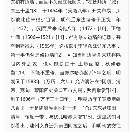
东初有边墙，而且不久设立抚顺关，“在抚顺所（城）
东三十里”[8]，于1464年（天顺八年）开关市易，所
以彼此往来很少阻隔。明代辽东边墙修于正统二年
（1437）。[9]而后来成化八年（1472）[10]、正德
年间（1506—1521）[11]，都有修立边墙的记载，甚
至到嘉靖末（1565年）巡按御史李辅条陈辽东八事，
第一事仍然是修边墙[12]，可知当时边墙并未获得隔
阻内外之效，也可能是由于“土脉卤碱，秋修春
颓”[13]，不能不重修。当努尔哈赤起兵5年之后，明
朝又于1588年（万历十六年）允许满洲在“抚顺、清
河、宽甸、瑷阳四处关口互市交易，照例取赏”[14]。
到了1606年（万历三十四年），明朝放弃了宽奠新疆
八百里，于是满洲族更推进一步，而“辽东东界瑗阳、
清河、镇顺一带，与奴儿哈赤为邻”[15]。这里我们可
以看出，建州女真迁到赫图阿拉之后，和明朝的交往