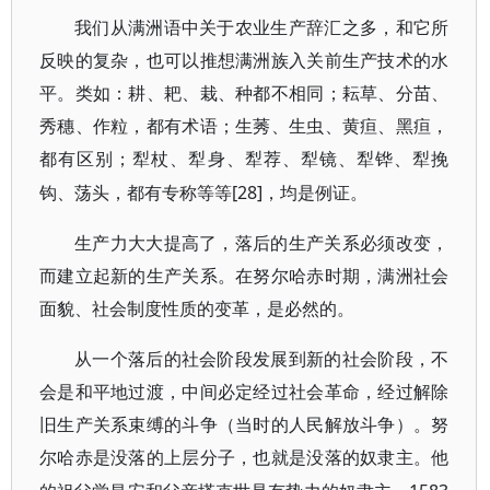
我们从满洲语中关于农业生产辞汇之多，和它所
反映的复杂，也可以推想满洲族入关前生产技术的水
平。类如：耕、耙、栽、种都不相同；耘草、分苗、
秀穗、作粒，都有术语；生莠、生虫、黄疸、黑疸，
都有区别；犁杖、犁身、犁荐、犁镜、犁铧、犁挽
[28]，均是例证。
钩、荡头，都有专称等等
生产力大大提高了，落后的生产关系必须改变，
而建立起新的生产关系。在努尔哈赤时期，满洲社会
面貌、社会制度性质的变革，是必然的。
从一个落后的社会阶段发展到新的社会阶段，不
会是和平地过渡，中间必定经过社会革命，经过解除
旧生产关系束缚的斗争（当时的人民解放斗争）。努
尔哈赤是没落的上层分子，也就是没落的奴隶主。他