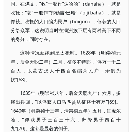
同。在满文，“收”一般作“达哈哈”（dahaha），就是
收抚；“获”一般作“鄂勒吉·巴哈”（olji baha），就是
俘获。收抚的人口编为民户（boigon），俘获的人口
分给众军，这说明当时在满洲族下层有两种高下不同
的身分，同时存在。
1628年（明崇祯元
这种情况延续到皇太极时。
年，后金天聪二年）二月，征多罗特部，“俘万一千二
百人，以蒙古汉人千四百名编为民户，余俱为
奴”[68]。
1635年（明崇祯八年，后金天聪九年）六月，多
铎出兵回，“以俘获人口马匹赏从征将士有差”[69]。
1640年（明崇祯十三年，清崇德五年）五月，征虎尔
哈，“俘获男子三百三十六，归降男子四百十
九”[70]。这都是显著的例子。