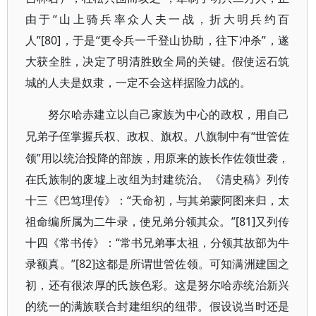
由于“山上骑兵率众人夫一战，折大明兵约百
人”[80]，于是“更令兵一千登山协助，往下冲杀”，遂
大获全胜，决定了明清胜败全局的关键。假使运石筑
城的人夫是奴隶，一定不会这样据险力战的。
努尔哈赤建立以自己家族为中心的政权，用自己
“世管佐
兄弟子侄掌握兵权、政权、旗权。八旗制中有
领”用以统治投降的部族，用原来的族长作佐领世袭，
在氏族制的废墟上改组为封建统治。《清史稿》列传
十三《巴笃理传》：“天命初，与其弟蒙阿图来归，太
祖命编所属为二牛录，使兄弟分领其众。”[81]又列传
十四《常书传》：“常书兄弟事太祖，分领其故部为牛
录额真。”[82]这都是所谓世管佐领。可知满洲建国之
初，还有很浓厚的氏族色彩。这是努尔哈赤统治新兴
的统一的满族联合封建组织的纽带。假设说当时还是