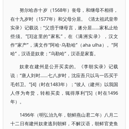
1568年）丧母，和继母不相得，
努尔哈赤十岁（
在十九岁时（1577年）和父母分居。《清太祖武皇帝
实录》记载说：“父惑于继母言，遂分居……家私止给
些须。”[3]这里的“家私”，在《满洲实录》，汉文
作“家产”，满文作“阿哈·乌勒哈”（aha ulha）。“阿
哈”，汉语是奴隶；“乌勒哈”，汉语是家畜。
奴隶在建州是公开买卖的。《李朝实录》记载
“唐人刘时……七八岁时，沈应吾只以马一匹买于
说：
毛邻卫。”[4]（时在1483年）；“彼人（建州）以我国
人俘为奇货，转相买卖，辄得厚利”[5]（时在1496
年）。
1496年（明弘治九年，朝鲜燕山君二年）八月二
十二日有建州奴隶逃到朝鲜，不解汉语，朝鲜官吏鱼