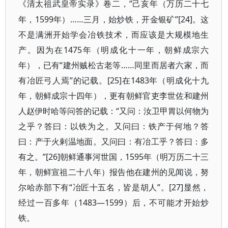
“己亥年（万历二十七
《清太祖武皇帝实录》卷二，
年，1599年）……三月，始炒铁，开金银矿”[24]。这
不是满洲开始学会冶铁技术，而应该是大规模地生
产。因为在1475年（明成化十一年，朝鲜成宗六
年），已有“建州贼松古老等……同里而居者六家，而
有冶匠弓人焉”的记载。[25]在1483年（明成化十九
年，朝鲜成宗十四年），更有朝鲜官吏李世佐和建州
人赵伊时哈等问答的记载：“又问：汝卫甲胃以何物为
之乎？答曰：以铁为之。又问曰：铁产于何地？答
曰：产于火剌温地面。又问曰：有冶工乎？答曰：多
有之。”[26]朝鲜通事河世国，1595年（明万历二十三
年，朝鲜宣祖二十八年）报告他在建州的见闻说，努
尔哈赤部下有“冶匠十五名，皆是胡人”。[27]显然，
经过一百多年（1483—1599）后，不可能才开始炒
铁。