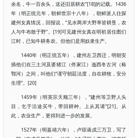
余名，牛一百余头，送还旧居耕农”[18]的记载。1436
年（明正统元年，朝鲜世宗十八年），朝鲜派人往探
建州女真情况，回报说，“见水两岸大野率皆耕垦，农
人与牛布散于野”。[19]可见建州女真在明初居住图们
江时，已知牛耕务农。但他们是用奴隶生产。
1440年（明正统五年），建州左卫西迁，明朝安
插他们在三土河及婆猪江（佟家江）迤西冬古河（栋
鄂河）之间，叫他们“谨守朝廷法度，自在耕牧，安分
生理”。[20]
1459年（明英宗天顺三年），“建州等卫野人头
目，乞于沿途买牛，带回耕种。上从其请”[21]。从
此，农业生产，更得到进一步的发展。
1527年（明嘉靖六年），卢琼谪戍三万卫，写了