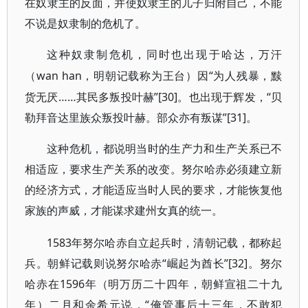
在奴隶主的反面，并使奴隶主的儿子归附自己，不能
不说是奴隶制的危机了。
这种奴隶制危机，同时也出现于哈达，万汗
wan han，明朝记载称为王台）因“为人残暴，黩
（
货无厌……其民多叛投叶赫”[30]。也出现于辉发，“贝
勒拜音达里族众叛投叶赫。部众亦有叛谋”[31]。
这种危机，都说明当时的生产力和生产关系已不
相适应，要求生产关系的改变。努尔哈赤必须建立新
的经济方式，才能适应当时人民的要求，才能恢复他
家族的声威，才能谋求建州女真的统一。
1583年努尔哈赤自立起兵时，清朝记载，都称起
兵。朝鲜记载则说努尔哈赤“崛起为酋长”[32]。努尔
哈赤在1596年（明万历二十四年，朝鲜宣祖二十九
年）二月和余希元说，“俺管事后十三年，不敢犯