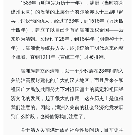
1583年（明神宗万历十一年），满洲（当时称为
建州女真）的没落的上层分子努尔哈赤以十三副甲起
兵，讨伐他的仇人，经过了33年，到1616年（万历四
十四年），建立了以自己为首的满洲政权金国——后
来称为清朝。又经过了28年，到1644年（明崇祯十七
年），满洲贵族统兵入关，逐步统治了明代原来的整
个疆域。直到1911年（宣统三年）才被推翻。
28年间能入
满洲族建立的清朝，以一个少数族在
关统治高度封建化的广大的汉人地区，而且后来在和
祖国广大民族共同努力下对祖国疆土的奠定和祖国经
济文化的发展，起了很大的作用，这在历史上是值得
我们注意的。因此，满洲入关前的社会经济究竟发展
到什么阶段，也就值得我们注意了。
关于清入关前满洲族的社会性质问题，目前史学