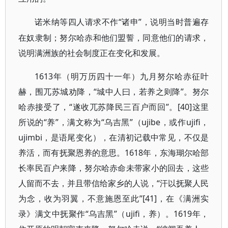
“诸申”，说明当时普遍存
诺米纳等四人请求不作
在奴隶制；努尔哈赤和他们盟誓，同意他们的请求，
说明满洲族的社会制度正在变化和发展。
1613年（明万历四十一年）九月努尔哈赤征叶
赫，围兀苏城劝降，“城中人曰，若养之则降”。努尔
哈赤接受了，“遂收兀苏降民三百户而回”。[40]这里
所说的“养”，满文称为“乌吉黑”（ujibe，或作ujifi，
ujimbi，是语尾变化），在清初记载中常见，不仅是
养活，而有抚聚恩养的意思。1618年，东海瑚尔哈部
长率民百户来降，努尔哈赤命未带家小的回去，这些
人留而不去，并且带信给家乡的人说，“汗以抚聚人民
为念，收为羽翼，不意施恩至此”[41]，在《满洲实
录》满文中抚聚作“乌吉黑”（ujifi，养）。1619年，