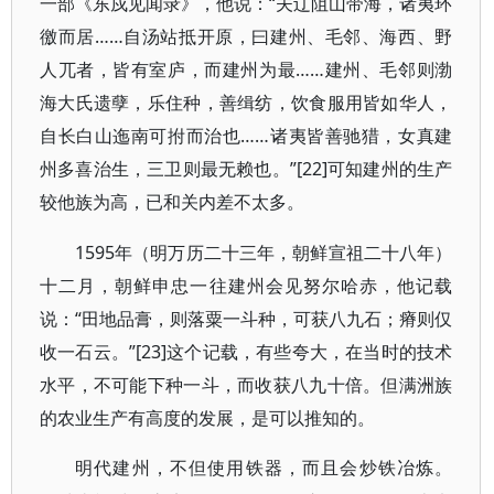
一部《东戍见闻录》，他说：“夫辽阻山带海，诸夷环
徼而居……自汤站抵开原，曰建州、毛邻、海西、野
人兀者，皆有室庐，而建州为最……建州、毛邻则渤
海大氏遗孽，乐住种，善缉纺，饮食服用皆如华人，
自长白山迤南可拊而治也……诸夷皆善驰猎，女真建
州多喜治生，三卫则最无赖也。”[22]可知建州的生产
较他族为高，已和关内差不太多。
1595年（明万历二十三年，朝鲜宣祖二十八年）
十二月，朝鲜申忠一往建州会见努尔哈赤，他记载
说：“田地品膏，则落粟一斗种，可获八九石；瘠则仅
收一石云。”[23]这个记载，有些夸大，在当时的技术
水平，不可能下种一斗，而收获八九十倍。但满洲族
的农业生产有高度的发展，是可以推知的。
明代建州，不但使用铁器，而且会炒铁冶炼。