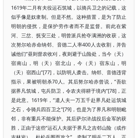
1619年二月有夫役运石筑城，以骑兵卫之的记载，这
似乎像是奴隶制。但是不然。这种措置，是为了防止
明朝的侵扰，是保护劳作者而不是监督。前此在紫
河、三岔、抚安三处，明曾派兵抢夺满洲的收获，这
次努尔哈赤命纳邻、音德二人率400人去收割，并告
诫他们“昼则督农收刈，夜则避于山险处，当今（天）
宿南山，明（天）宿北山，今（天）宿东山，明
（天）宿西山”[77]，以防明人袭击。纳邻、音德违背
指示，果被明朝杀70人。其后努尔哈赤曾说，“吾欲
据界凡筑城，屯兵防卫，令农夫得耕于境内”[78]，正
是此意。1619年，“遣人夫一万五千赴界凡处运筑城
之石，令骑兵四百卫之”[79]，也是为了界凡和明朝毗
邻，非有重兵不能保护。其后萨尔浒战役后金军的获
胜，正由于这些“运石人夫据于界凡之吉邻山险（或作
吉林岩），杜松兵围而攻之”，牵制了明兵二万人，正