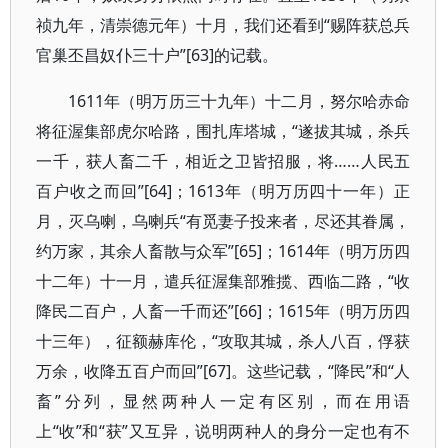
祯九年，清崇德元年）十月，我们还看到“赐阵获总兵
官巢丕昌奴仆三十户”[63]的记载。
1611年（明万历三十九年）十二月，努尔哈赤命
将征渥集部虎尔哈路，围扎库塔城，“遂拔其城，杀兵
一千，获人畜二千，相近之卫皆招服，将……人民五
百户收之而回”[64]；1613年（明万历四十一年）正
月，灭乌喇，乌喇兵“有觅妻子投来者，尽还其眷属，
约万家，其余人畜散与众军”[65]；1614年（明万历四
十二年）十一月，遣兵征渥集部雅揽、西临二路，“收
降民二百户，人畜一千而还”[66]；1615年（明万历四
十三年），征额赫库伦，“攻取其城，杀人八百，俘获
万余，收降五百户而回”[67]。这些记载，“降民”和“人
畜”分列，显然两种人一定有区别，而在用语
上“收”和“获”又互异，说明两种人的身分一定也有不