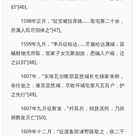
归”[46]。
1598年正月，“征安褚拉库路……取屯寨二十余，
所属人民尽招徕之”[47]。
1599年九月，“率兵征哈达……尽服哈达属城，器
械财物无所取，室家子女完聚如故，悉编入户籍，迁
之以归”[48]。
1607年，“东海瓦尔喀部蜚悠城长乞移家来附，
命往徙之，遂至蜚悠城，尽收环城屯寨凡五百户，护
之先行”[49]。
1607年九月征辉发，“歼其兵，招抚其民，乃班
师辉发灭亡”[50]。
1609年十二月，“征渥集部滹野路取之，收二千