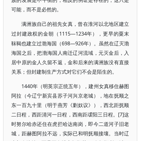
族的发展是不平衡的，相反的例证是存在的，这只是
可能，而不是必然的。
满洲族自己的祖先女真，曾在淮河以北地区建立
1115—1234年），更早的粟末
过封建政权的金朝（
靺鞨也建立过渤海国（698—926年）。虽然在辽灭渤
海国之后，把渤海国人南迁辽河流域，元灭金后，入
居中原的金人久留不返，金和后来的满洲族没有直接
关系；但封建制生产方式对它们不会是陌生的。
1440年（明英宗正统五年），建州女真移住赫图
阿拉（今辽宁新宾县苏子河兴京老城），地在抚顺之
东一百九十里（明于燕芳《剿奴议》），西北距抚顺
二日程，西距清河一日程，西南距叆阳三日程。[7]这
时努尔哈赤还住在虎拦哈达南岗，即今二道河子旧老
城，距赫图阿拉不远，实际已和明抚顺接壤。当时辽