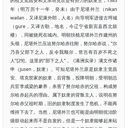
1583
的祖父觉昌安和父亲塔克世是有势力的奴隶主，
年（明万历十一年，癸未）由于尼堪外兰（nikan
wailan，又译尼康外郎，人名）向导明军进侵古埒城
（gure，又译古勒，地名，今辽宁省新宾县西北鼓
楼），同被烧死在城内。明朝扶植尼堪外兰作建州的
头领，尼堪外兰压迫努尔哈赤往附，努尔哈赤说，“尔
乃吾父部下之人，反令我顺尔，世岂有百岁不死之
人”[29]。这里的“部下之人”，《满洲实录》满文作诸
申（jusen，奴隶）。可知尼堪外兰原是奴隶主觉昌
安、塔克世家的奴隶，后背叛，投降明朝，受明朝总
兵官李成梁的豢养，杀害了努尔哈赤的父祖，构成努
尔哈赤起兵的理由。属下奴隶的背叛主人，说明在努
尔哈赤父祖时期，旧的奴隶制度发生了危机，不能再
维持下去了。当然，尼堪外兰也可能是由明朝统治阶
级鼓动起来而不是自发的，但是一个奴隶能够起来站