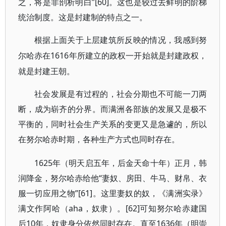
之，将是非剖析明白”[60]。这也是较过去鲜明的阶梯
统治制度。这是封建制的特点之一。
根据上面关于上层建筑所反映的情况，我感到努
1616年所建立的政权一开始就是封建政权，
尔哈赤在
就是封建王朝。
社会发展是有过程的，社会分期也不可能一刀两
断，成为崭齐的分界。而满洲各部族的发展又是极不
平衡的，同时社会生产关系的变更又是急遽的，所以
在努尔哈赤时期，各种生产方式也同时存在。
1625年（明天启五年，后金天命十年）正月，韩
润降金，努尔哈赤给他“妻奴、房田、牛马、财帛、衣
服一切应用之物”[61]。这里妻奴的奴，《满洲实录》
满文作阿哈（aha，奴隶）。[62]可知努尔哈赤建国
后10年，奴隶身分依然同时存在。直至1636年（明崇