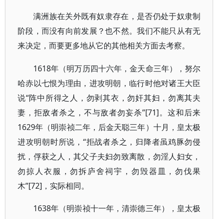
满洲族在关外既有奴隶存在，是否仍处于奴隶制
阶段，而没有向前发展？也不然。我们不能只从有无
来决定，而要更多地从它的其他相关方面去考察。
1618年（明万历四十六年，金天命三年），努尔
哈赤以七恨为理由，进攻明朝，临行时他对诸王大臣
说“阵中所得之人，勿剥其衣，勿奸其妇，勿离其夫
妻，拒敌者杀之，不与敌者勿妄杀”[71]。这和后来
1629年（明崇祯二年，后金天聪三年）十月，皇太极
进攻明朝时所说，“拒战者杀之，归降者虽鸡豚勿侵
扰，俘获之人，其父子夫妇勿致离散，勿淫人妇女，
勿掠人衣服，勿拆庐舍祠宇，勿毁器皿，勿伐果
木”[72]，实际相同。
1638年（明崇祯十一年，清崇德三年），皇太极