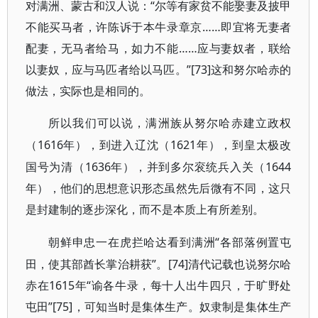
对满洲、蒙古和汉人说：“尔等有家贫不能娶妻及披甲
不能买马者，许陈诉于本牛录章京……即宜将无妻者
配妻，无马者给马，如力不能……应与妻奴者，联给
以妻奴，应与马匹者给以马匹。”[73]这和努尔哈赤的
做法，实际也是相同的。
所以我们可以说，满洲族从努尔哈赤建立政权
1616年），到进入辽沈（1621年），到皇太极改
（
国号为清（1636年），并到多尔衮统兵入关（1644
年），他们的思想意识形态虽然先后微有不同，这只
是封建制的逐步深化，而不是本质上有所差别。
“各部落例置屯
朝鲜申忠一在虎拦哈达看到满洲
田，使其部酋长掌治耕获”。[74]清代记载也说努尔哈
赤在1615年“谕各牛录，每十人出牛四只，于旷野处
屯田”[75]，可知当时是集体生产。奴隶制是集体生产