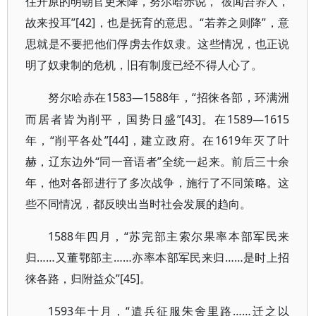
住开原的明朝官吏来降，努尔哈赤说，“彼闻吾养人，
故来投耳”[42]，也是抚育的意思。“若养之则降”，意
思就是不要把他们俘虏去作奴隶。这些情况，也正说
明了奴隶制的危机，旧有制度已经不得人心了。
1583—1588年，“招徕各部，环满洲
努尔哈赤在
而居者皆为削平，国势日盛”[43]。在1589—1615
年，“削平各处”[44]，建立政府。在1619年灭了叶
赫，辽东边外“同一音语者”全统一起来。前后三十余
年，他对各部进行了多次战争，施行了不同策略。这
些不同情况，都反映出当时社会发展的趋向。
1588年四月，“苏完部主索尔果率本部军民来
归……又董鄂部主……亦率本部军民来归……是时上招
徕各路，归附益众”[45]。
1593年十月，“遣兵征服朱舍里路……迁之以