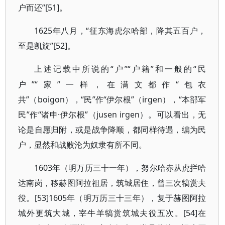
户而还”[51]。
1625年八月，“征东海虎尔哈部，降其五百户，
至是凯旋”[52]。
“户”“户籍”和一般的“民
上述记载中所说的
户”“家”一样，在满文都作“包衣
共”（boigon），“民”作“伊尔根”（irgen），“本部军
民”作“诸申·伊尔根”（jusen irgen）。可以看出，无
论是自愿归附，或是战争降顺，都同样待遇，编为民
户，显然和战败沦为奴隶有所不同。
1603年（明万历三十一年），努尔哈赤从虎拦哈
达南岗，移赫图阿拉祖居，筑城居住，曾三次犒赏夫
役。[53]1605年（明万历三十三年），复于赫图阿拉
城外更筑大城，宰牛羊犒赏筑城夫役五次。[54]在