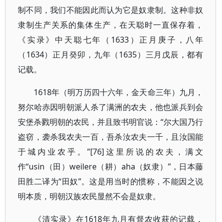
制不同，我们不能因此而认为它是奴隶制。这种非奴
隶制生产关系的集体生产，在天聪时一直保存着，
《实录》中天聪七年（1633）正月庚子，八年
（1634）正月癸卯，九年（1635）三月戊辰，都有
记载。
1618年（明万历四十六年，金天命三年）九月，
努尔哈赤因明朝派人杀了满洲的农夫，他也派兵到会
安堡杀戮明朝的农民，并且致书明官说：“尔大国乃行
盗窃，袭杀我农夫一百，吾杀汝农夫一千，且汝国能
于城内业农乎。”[76]这里所说的农夫，满文
作“usin（田）weilere（耕）aha（奴隶）”，日本藤
田胜二译为“田奴”。这是用当时的惯称，不能因之说
明本质，明朝汉族农民显然不会是奴隶。
1618年九月有督农收获的记载，
《清实录》在