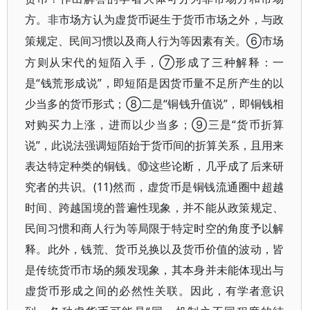
方。非市场方认为虚货币诞生于货币市场之外，与政
⑥市场
策规定、民间习惯以及商人行为等因素有关。
方则从宋代的短陌入手，⑦形成了三种解释：一
是“钱荒形成说”，即短陌是因货币量不足所产生的以
少当多的货币形式；⑧二是“铜钱升值说”，即铜钱相
对购买力上涨，进而以少当多；⑨三是“货币折算
说”，此说法强调短陌始于货币间的折算关系，且用来
表达特定种类的铜钱。⑩这些论断，几乎成了后来研
究者的共识。(11)然而，虚货币是铜钱流通圈中超越
时间、跨越国境的普遍性现象，并不能从政策规定、
民间习惯和商人行为等局限于特定时空的角度予以解
释。此外，钱荒、货币兑换以及货币价值的波动，皆
是传统货币市场的频发现象，其本身并未能体现出与
虚货币形成之间的必然性关联。因此，有学者意识