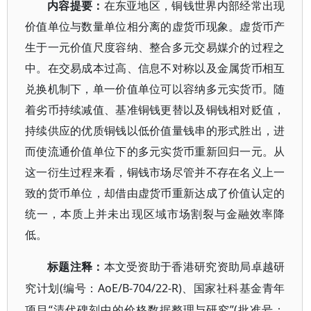
内容提要：
在东亚地区，铜钱世界内部经常出现
价值单位与数量单位相分离的虚货币现象。虚货币产
生于一元价值尺度容纳、整合多元交易媒介的过程之
中。在交易成本过高、信息不对称以及金属货币相互
兑换机制下，单一价值单位可以容纳多元实货币。随
着劣币持续减值、基准铜钱更替以及铜钱相对贬值，
持续供应的优质铜钱以低价值量钱串的形式胜出，进
而使流通价值单位下的多元实货币重新回归一元。从
这一衍生过程来看，铜钱市场尽管并不存在名义上一
致的货币单位，却借由虚货币重新达成了价值认定的
统一，本质上并未出现区域市场割裂与金融效率降
低。
标题注释：
本文受资助于香港研究资助局卓越研
(编号：AoE/B-704/22-R)、国家社科基金青年
究计划
项目“清代碑刻中的价格数据整理与研究”(批准号：