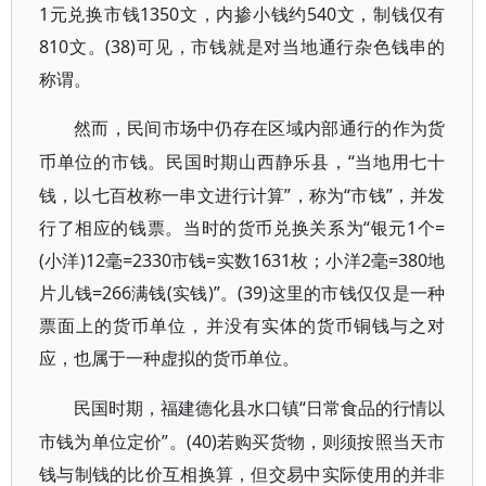
1元兑换市钱1350文，内掺小钱约540文，制钱仅有
810文。(38)可见，市钱就是对当地通行杂色钱串的
称谓。
然而，民间市场中仍存在区域内部通行的作为货
“当地用七十
币单位的市钱。民国时期山西静乐县，
钱，以七百枚称一串文进行计算”，称为“市钱”，并发
行了相应的钱票。当时的货币兑换关系为“银元1个=
(小洋)12毫=2330市钱=实数1631枚；小洋2毫=380地
片儿钱=266满钱(实钱)”。(39)这里的市钱仅仅是一种
票面上的货币单位，并没有实体的货币铜钱与之对
应，也属于一种虚拟的货币单位。
“日常食品的行情以
民国时期，福建德化县水口镇
市钱为单位定价”。(40)若购买货物，则须按照当天市
钱与制钱的比价互相换算，但交易中实际使用的并非