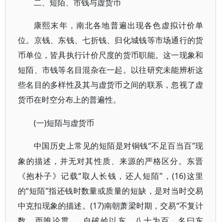
二、短陌、市钱与虚货币
康熙末年，南北各地普遍出现各色虚拟计价单
位。京钱、东钱、七折钱、归化城钱等市场通行的货
币单位，皆具执行计价尺度的货币职能。这一现象和
短陌、市钱等名目混杂在一起。以往研究未能辨析这
些名目的多样性及其与虚货币之间的联系，忽视了虚
货币在时空分布上的普遍性。
(一)短陌与虚货币
“不足百当百”现
中国历史上常见的短陌是对铜钱
象的描述，并无对其性质、来源的严格区分。东晋
《抱朴子》记载“取人长钱，还人短陌”，(16)这里
的“短陌”指还钱时数量或质量的短缺，是对当时交易
中克扣现象的描述。(17)南朝萧梁时期，交易“不复计
数，而唯论贯……自破岭以东，八十为百，名曰东