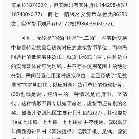
值单位187400文，但实际只有实体货币144298枚(即
187400×0.77)，而七二陌钱名义货币单位为86350
文，实体货币则只有62172枚(即860350×0.72)。
“省陌”还是“七二陌”，在实际交易
可见，无论是
中都是特定数量足钱所对应的虚拟货币单位，而非民
间通行的低值实体货币。就货币形式而言，两种货币
的实际载体皆可为足钱，并不存在使用范围上的绝对
分割。民间普遍使用这种虚拟单位，甚至形成了“足数
展省”等简明口诀，以应对两种货币单位的烦琐折算。
(26)也就是说，短陌中的一种情况是虚货币。至清
代，这种情形不再专以短陌命名，虚货币还有别的名
称。如徽州婺源地区主要行用七四钱(27)，其他虚货
币(如七扣钱、七五钱、七七钱)亦并存使用。(28)嘉庆
年间婺源钟吕村《算法捷径》记载了银、足钱、虚货