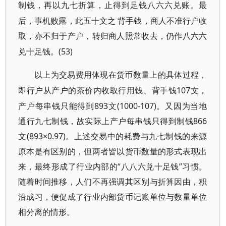
制钱，再以九七折算，止得到足钱八六六兑账。最
后，事机败露，此五十文之
背手钱，商人不准行户收
取，亦不归于产户，转归商人照常收去，仍作八六六
(53)
兑十足钱。
以上为交易费用体现在货币数量上的具体过程，
107文，
即行户从产户的茶价内收取行用钱、背手钱
产户每串钱只能得到893文(1000-107)。又因为当地
通行九七制钱，故实际上产户每串钱只得到制钱866
文(893×0.97)。上述交易中的耗费与九七制钱的来源
原本是有区别的，但两者皆以货币数量的形式表现出
来，最终形成了行业内部的“八八六兑十足钱”习惯。
随着时间推移，人们不再强调其区别与折算因由，积
沿成习，便促成了行业内部货币记账单位与数量单位
相分离的情形。