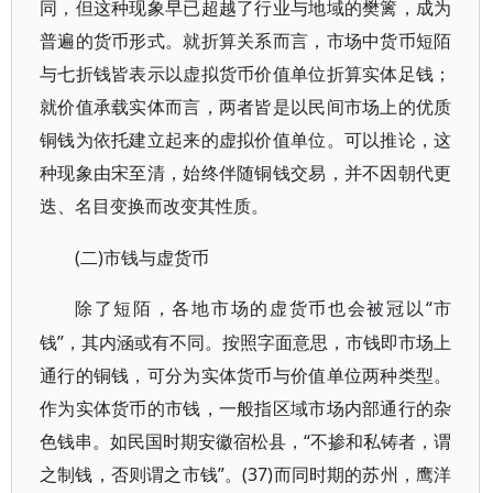
同，但这种现象早已超越了行业与地域的樊篱，成为
普遍的货币形式。就折算关系而言，市场中货币短陌
与七折钱皆表示以虚拟货币价值单位折算实体足钱；
就价值承载实体而言，两者皆是以民间市场上的优质
铜钱为依托建立起来的虚拟价值单位。可以推论，这
种现象由宋至清，始终伴随铜钱交易，并不因朝代更
迭、名目变换而改变其性质。
(二)市钱与虚货币
“市
除了短陌，各地市场的虚货币也会被冠以
钱”，其内涵或有不同。按照字面意思，市钱即市场上
通行的铜钱，可分为实体货币与价值单位两种类型。
作为实体货币的市钱，一般指区域市场内部通行的杂
色钱串。如民国时期安徽宿松县，“不掺和私铸者，谓
之制钱，否则谓之市钱”。(37)而同时期的苏州，鹰洋