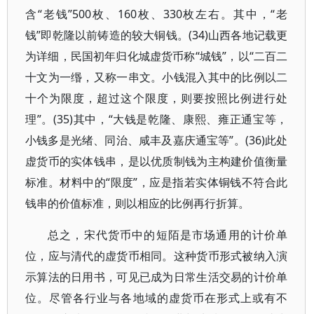
含“老钱”500枚、160枚、330枚左右。其中，“老
钱”即乾隆以前铸造的较大铜钱。(34)山西各地记载更
为详细，民国初年归化城虚货币称“城钱”，以“二百二
十文为一缗，又称一串文。小钱混入其中的比例以二
十个为限度，超过这个限度，则要按照比例进行处
理”。(35)其中，“大钱是乾隆、康熙、雍正通宝等，
小钱多是光绪、同治、咸丰及嘉庆通宝等”。(36)此处
虚货币的实体钱串，是以优质制钱为主构建价值衡量
标准。材料中的“限度”，应是指若实体铜钱不符合此
钱串的价值标准，则以相应的比例再行折算。
总之，宋代货币中的短陌是市场通用的计价单
位，应与清代的虚货币相同。这种货币形式被纳入演
示算法的日用书，可见已成为日常生活交易的计价单
位。尽管各行业与各地域的虚货币在形式上或有不