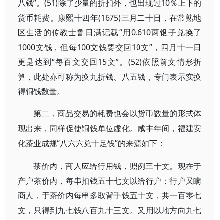
八钱”。(51)除了少量的折扣外，也出现过10％上下的
货币耗费。康熙十四年(1675)三月二十日，在常熟地
区生活的传教士鲁日满记载“用0.610两银子兑换了
1000文钱，但每100文钱要交回10文”，四月十一日
更是达到“每百文交回15文”。(52)依照前文情形折
算，此处亦可称为换九折钱、八五钱，专门表示实换
得铜钱数量。
第二，商品交易的耗费也会以货币数量的形式体
现出来，同样促使铜钱单位虚化。咸丰年间，福建安
“八六六兑十足钱”的来源如下：
化茶业成规
茶价内，商人应给行用钱，照例三十文。现在于
产户茶价内，每串扣钱五十七文以给行户；行户又瞒
商人，于茶价内每串多取背手钱五十文，共一百零七
文，只得到九七钱八百九十三文。又用以地方向九七