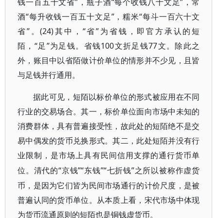
钱一百五十文省”，瓶子酒“每个收钱八十文足”，常
酒“每升收钱一百五十文足”，糯米“每斗一百六十文
省”。(24)其中，“省”为省钱，即官方承认的短
陌，“足”为足钱。省钱100文折足钱77文。除此之
外，账目中以省陌做计价单位的情形并不少见，且皆
与足钱并行通用。
据此可见，短陌以标价单位的形式被应用在不同
行业的交易场合。其一，标价单位面向市场中未知的
消费群体，具有普遍接受性，故此处的短陌绝不是交
易中偶发的货币兑换形式。其二，此处短陌并没有行
业限制，是市场上具有民间信用支撑的通行货币单
“京钱”“东钱”“七折钱”之所以被称作虚货
位。清代的
币，是因为它们皆为民间市场通行的计价尺度，是被
普遍认同的货币单位。从本质上看，宋代市场中体现
为货币流通原则的短陌也是铜钱虚货币。