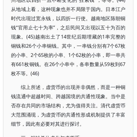
州地区以四折一且不断变化的“挂索钱”，等等。(44)
从地域上看，这种现象也并不局限于国内。日本江户
时代出现过宽永钱，以四折一行使。越南地区陈朝铜
钱“官用止七十为率”，之后民间又出现以五十为百的
现象。(45)越南出土了14世纪后期埋藏的1串完整的
铜钱和26个小串铜钱。其中，一串钱分别有7个67枚
的小串、2个65枚的小串、1个62枚的小串，即一串共
有661枚铜钱。在26个小串中，各串数量从59枚到67
枚不等。(46)
综上所述，虚货币的出现并非偶然，而是一种铜
钱流通中超越时间、跨越国境的共通性现象。当中是
否存在共同的市场结构，尤为值得关注。清代虚货币
大范围涌现，为虚货币的共通性形成机制提供了丰富
细节，因此有必要对其进行探讨。