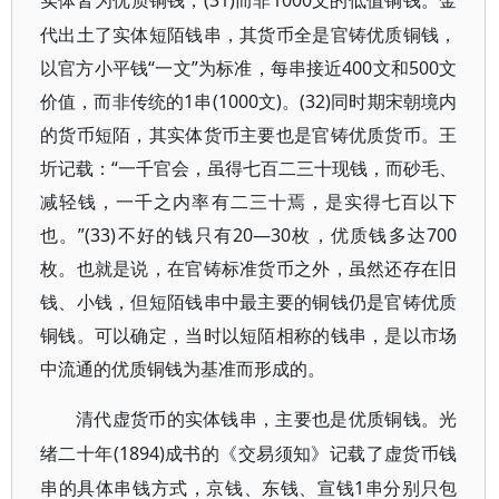
(31)而非1000文的低值铜钱。金
实体皆为优质铜钱，
代出土了实体短陌钱串，其货币全是官铸优质铜钱，
以官方小平钱“一文”为标准，每串接近400文和500文
价值，而非传统的1串(1000文)。(32)同时期宋朝境内
的货币短陌，其实体货币主要也是官铸优质货币。王
圻记载：“一千官会，虽得七百二三十现钱，而砂毛、
减轻钱，一千之内率有二三十焉，是实得七百以下
也。”(33)不好的钱只有20—30枚，优质钱多达700
枚。也就是说，在官铸标准货币之外，虽然还存在旧
钱、小钱，但短陌钱串中最主要的铜钱仍是官铸优质
铜钱。可以确定，当时以短陌相称的钱串，是以市场
中流通的优质铜钱为基准而形成的。
清代虚货币的实体钱串，主要也是优质铜钱。光
(1894)成书的《交易须知》记载了虚货币钱
绪二十年
串的具体串钱方式，京钱、东钱、宣钱1串分别只包