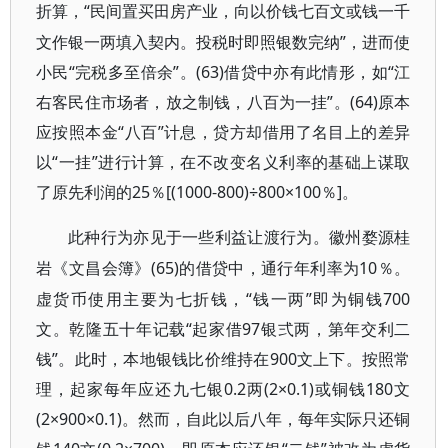
“民间置买田房产业，向以价钱七百文或钱一千
折算，
文作银一两填入契内。投税时即照银数完纳”，进而使
小民“完税多至倍余”。(63)借贷中亦有此情形，如“江
右客民住市场者，放之制钱，八百为一挂”。(64)原本
应按照本金“八百”计息，贷方却借用了名目上的差异
以“一挂”进行计算，在不改变名义利率的基础上谋取
了原先利润的25％[(1000-800)÷800×100％]。
此种行为亦见于一些利益让渡行为。徽州婺源桂
(65)的借贷中，通行年利率为10％。
岩《文昌会簿》
虚货币使用主要为七折钱，“钱一两”即为铜钱700
文。乾隆五十年记载“起家借97银弍两，第年交利二
钱”。此时，本地银钱比价维持在900文上下。按照常
理，起家每年应还九七银0.2两(2×0.1)或铜钱180文
(2×900×0.1)。然而，自此以后八年，每年实际只还铜