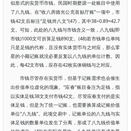
似形式的实货币市钱。民国时期婺源一处账目中使用
“收八房德光公充首贴厅账”一项中，市
了八九钱。在
钱42文后标注“足钱卅八文”(47)，其中38÷0.89=42.7
文。可知，此处的八九钱与市钱含义一致，八九钱(即
市钱)1000文可折算足钱890文。(48)若市钱单位单纯
只是足钱的代称，且没有实体货币与之对应，那么零
星的小额记账就没必要反复以八九钱的单位计数。因
此，每42文市钱，应存在42枚实体铜钱与之对应。
市钱尽管存在实货币，但基于记账需求也会催生
“应春”账目备注为足钱，指
出价值单位虚化的现象。
以实体足钱38文支付市钱42文。尽管应春支付的是实
体足钱，但是为了统一记账，也需要换算成记账价值
单位“八九钱”。此项交易中，记账单位的八九钱与实
体足钱的数量单位发生了分离，形成了八九钱价值单