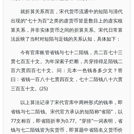
就折算关系而言，宋代货币流通中的短陌与清代
“七十为百”之类的虚货币皆是数目上的虚实核
出现的
算关系，并非实体货币之间的折算关系。宋代日常算
法反映了当时对短陌与足钱的关系认知，具体如下：
今有官库账管省钱与七十二陌钱，共二百七十三
贯七百五十文。为年深索子烂断，共穿排得足陌钱二
百六贯四百七十文。问：元本一色钱各多少文？答
曰：省钱一百八十七贯四百文，七十二陌钱八十六贯
(25)
三百五十文。
以上算法记录了宋代官库中两种形式的钱串，即
“省陌”，以
省钱与七二陌钱。宋代官方承认的短陌称
77文称百，即省陌折率为0.77。“穿排”一词表明，省
钱与七二陌钱皆为实货币，即算题中省陌名义货币价