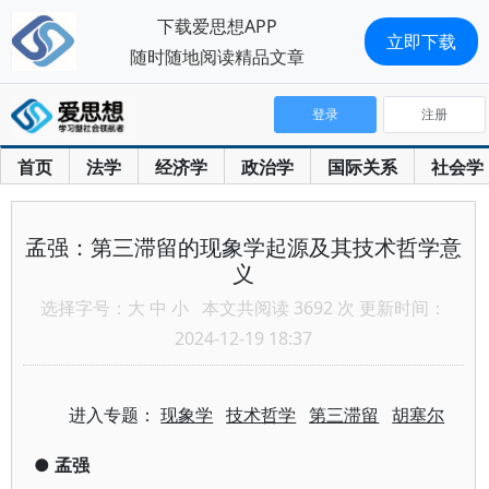
下载爱思想APP
立即下载
随时随地阅读精品文章
登录
注册
首页
法学
经济学
政治学
国际关系
社会学
孟强：第三滞留的现象学起源及其技术哲学意
义
选择字号：
大
中
小
本文共阅读 3692 次 更新时间：
2024-12-19 18:37
进入专题：
现象学
技术哲学
第三滞留
胡塞尔
●
孟强