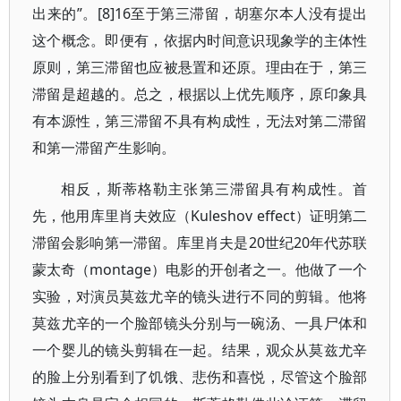
出来的”。[8]16至于第三滞留，胡塞尔本人没有提出
这个概念。即便有，依据内时间意识现象学的主体性
原则，第三滞留也应被悬置和还原。理由在于，第三
滞留是超越的。总之，根据以上优先顺序，原印象具
有本源性，第三滞留不具有构成性，无法对第二滞留
和第一滞留产生影响。
相反，斯蒂格勒主张第三滞留具有构成性。首
先，他用库里肖夫效应（Kuleshov effect）证明第二
滞留会影响第一滞留。库里肖夫是20世纪20年代苏联
蒙太奇（montage）电影的开创者之一。他做了一个
实验，对演员莫兹尤辛的镜头进行不同的剪辑。他将
莫兹尤辛的一个脸部镜头分别与一碗汤、一具尸体和
一个婴儿的镜头剪辑在一起。结果，观众从莫兹尤辛
的脸上分别看到了饥饿、悲伤和喜悦，尽管这个脸部