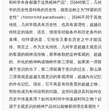
和科学本身都属于这类精神产品”。[5]449第三，几何
学的历史性是特殊的历史性，德里达称之为“悖谬的历
史性”（historicité paradoxale）。[6]46不同于其他
传统，几何学既具有历史性，也具有真理性，超越任
何特定的场所、语言、情境等经验条件和历史条件的
束缚。但悖谬的是，它恰恰又要在历史之中才能流
传。简言之，作为文化传统，几何学是超越主观意识
的客观的精神流传物，斯蒂格勒把这种客观的、超越
的、外化的精神构成物称作第三滞留。如果第一滞留
属于意识的当下，第二滞留属于意识的过去，那么第
三滞留就是超越主观意识的客观滞留，超越内在记忆
的外在记忆。现在，它不再是有待悬置的超越之物，
而恰恰成为有待说明的问题。这些问题涉及到如何在
历史中传递真理？如何在时间中传递超时间之物？起
源于主观意识的精神产品何以能够获得理念客观性？