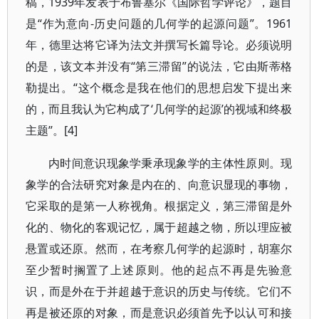
稿，1939年发表于布鲁塞尔《国际哲学评论》，题目
是“作为意向-历史问题的几何学的起源问题”。1961
年，德里达将它译为法文并撰写长篇导论。必须说明
的是，该文本并没有“第三滞留”的说法，它由斯蒂格
勒提出。“这个概念是我在他们的思想启发下提出来
的，而且我认为它构成了‘几何学的起源’的视域和终极
主题”。[4]
内时间意识现象学秉承现象学的主体性原则。现
象学的合法研究对象是内在的、向意识显现的事物，
它采取的是第一人称视角。根据定义，第三滞留是外
化的、物化的客观记忆，属于超越之物，所以理应被
悬置或还原。然而，在考察几何学的起源时，胡塞尔
至少暂时搁置了上述原则。他的起点不再是先验意
识，而是外在于并超越于意识的历史与传统。它们不
再是被还原的对象，而是意识必须首先予以认可和接