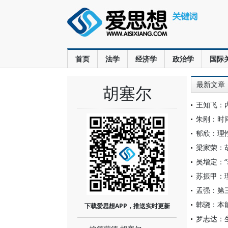
首页
法学
经济学
政治学
国际
最新文章
胡塞尔
王知飞：
朱刚：时
郁欣：理
梁家荣：
吴增定：
苏振甲：
孟强：第
韩骁：本
下载爱思想APP，推送实时更新
罗志达：