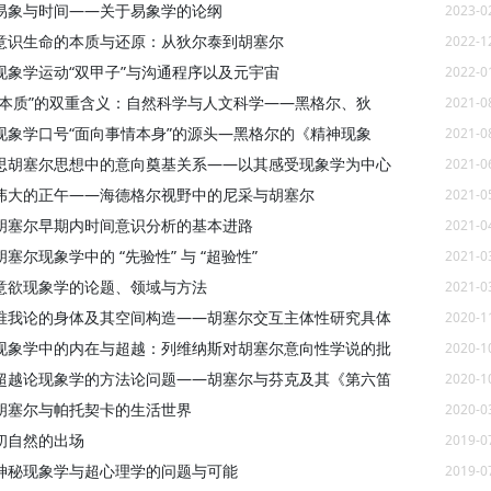
易象与时间——关于易象学的论纲
2023-0
意识生命的本质与还原：从狄尔泰到胡塞尔
2022-1
现象学运动“双甲子”与沟通程序以及元宇宙
2022-0
“本质”的双重含义：自然科学与人文科学——黑格尔、狄
2021-0
现象学口号“面向事情本身”的源头—黑格尔的《精神现象
2021-0
思胡塞尔思想中的意向奠基关系——以其感受现象学为中心
2021-0
伟大的正午——海德格尔视野中的尼采与胡塞尔
2021-0
胡塞尔早期内时间意识分析的基本进路
2021-0
塞尔现象学中的 “先验性” 与 “超验性”
2021-0
意欲现象学的论题、领域与方法
2021-0
唯我论的身体及其空间构造——胡塞尔交互主体性研究具体
2020-1
现象学中的内在与超越：列维纳斯对胡塞尔意向性学说的批
2020-1
超越论现象学的方法论问题——胡塞尔与芬克及其《第六笛
2020-1
胡塞尔与帕托契卡的生活世界
2020-0
初自然的出场
2019-0
神秘现象学与超心理学的问题与可能
2019-0