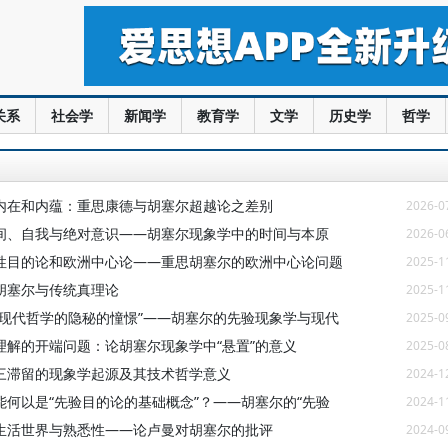
关系
社会学
新闻学
教育学
文学
历史学
哲学
内在和内蕴：重思康德与胡塞尔超越论之差别
2026-0
间、自我与绝对意识——胡塞尔现象学中的时间与本原
2026-0
性目的论和欧洲中心论——重思胡塞尔的欧洲中心论问题
2025-1
胡塞尔与传统真理论
2025-1
“现代哲学的隐秘的憧憬”——胡塞尔的先验现象学与现代
2025-0
理解的开端问题：论胡塞尔现象学中“悬置”的意义
2025-0
三滞留的现象学起源及其技术哲学意义
2024-1
能何以是“先验目的论的基础概念”？——胡塞尔的“先验
2024-1
生活世界与熟悉性——论卢曼对胡塞尔的批评
2024-0