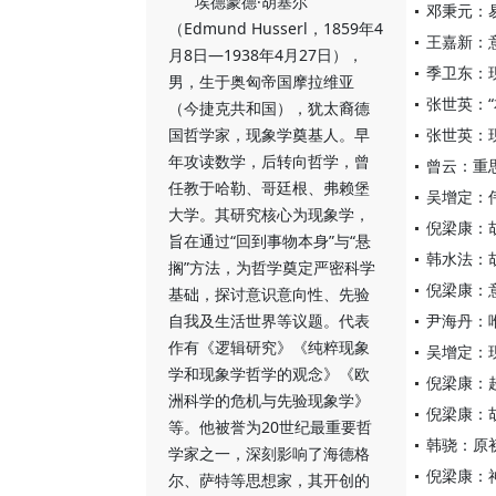
埃德蒙德·胡塞尔
邓秉元：
（Edmund Husserl，1859年4
王嘉新：
月8日—1938年4月27日），
季卫东：
男，生于奥匈帝国摩拉维亚
张世英：
（今捷克共和国），犹太裔德
国哲学家，现象学奠基人。早
张世英：
年攻读数学，后转向哲学，曾
曾云：重
任教于哈勒、哥廷根、弗赖堡
吴增定：
大学。其研究核心为现象学，
倪梁康：
旨在通过“回到事物本身”与“悬
韩水法：胡
搁”方法，为哲学奠定严密科学
倪梁康：
基础，探讨意识意向性、先验
自我及生活世界等议题。代表
尹海丹：
作有《逻辑研究》《纯粹现象
吴增定：
学和现象学哲学的观念》《欧
倪梁康：
洲科学的危机与先验现象学》
倪梁康：
等。他被誉为20世纪最重要哲
韩骁：原
学家之一，深刻影响了海德格
倪梁康：
尔、萨特等思想家，其开创的