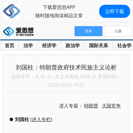
下载爱思想APP
立即下载
随时随地阅读精品文章
登录
注册
首页
法学
经济学
政治学
国际关系
社会学
刘国柱：特朗普政府技术民族主义论析
选择字号：
大
中
小
本文共阅读 3966 次 更新时间：
2020-09-05 19:21
进入专题：
特朗普
大国竞争
●
刘国柱
(
进入专栏
)