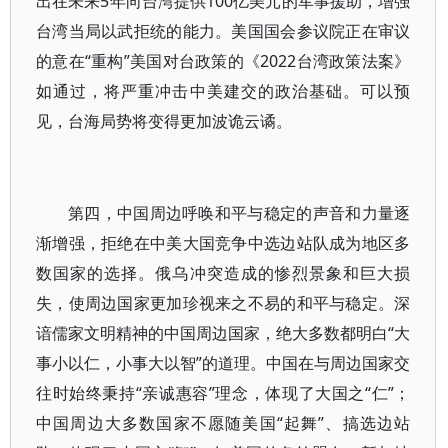
出在未来5年向台湾提供100亿美元的军事援助，增强
台湾当局以武拒统的能力。美国国会参议院正在审议
的意在“重构”美国对台政策的《2022台湾政策法案》
如通过，将严重冲击中美建交的政治基础。可以预
见，台海局势将变得更加波诡云谲。
第四，中国周边呼唤和平与稳定的声音和力量逐
渐增强，拒绝在中美大国竞争中选边站队成为地区多
数国家的选择。俄乌冲突造成的惨烈景象和巨大损
失，使周边国家更加珍视来之不易的和平与稳定。深
谙儒家文明精神的中国周边国家，绝大多数都明白“大
事小以仁，小事大以智”的道理。中国在与周边国家交
往时始终秉持“亲诚惠容”理念，体现了大国之“仁”；
中国周边大多数国家不愿随美国“起舞”、搞选边站