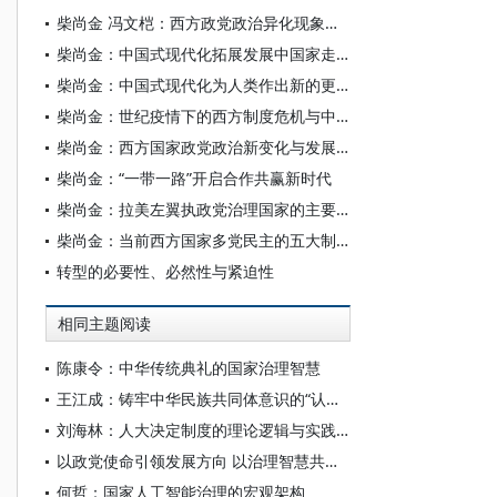
柴尚金 冯文桤：西方政党政治异化现象的多维探析
柴尚金：中国式现代化拓展发展中国家走向现代化的路径选择
柴尚金：中国式现代化为人类作出新的更大贡献
柴尚金：世纪疫情下的西方制度危机与中国制度优势
柴尚金：西方国家政党政治新变化与发展趋势
柴尚金：“一带一路”开启合作共赢新时代
柴尚金：拉美左翼执政党治理国家的主要做法及启示
柴尚金：当前西方国家多党民主的五大制度困境
转型的必要性、必然性与紧迫性
相同主题阅读
陈康令：中华传统典礼的国家治理智慧
王江成：铸牢中华民族共同体意识的“认同价值”分析
刘海林：人大决定制度的理论逻辑与实践完善
以政党使命引领发展方向 以治理智慧共绘时代新篇——2026发展中国家国家治理高端智库平行论坛综述
何哲：国家人工智能治理的宏观架构