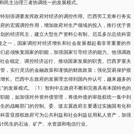
和民主治理三者协调统一的发展模式。
翼特别强调要发挥政府对经济的调控作用。巴西劳工党奉行务实
政府的宏观调控作用，增加政府对生产领域的投入，推行优于资
计划的经济民主，建立大型生产资料公有制。厄瓜多尔总统科雷
能之一，国家调控对经济增长和社会发展都起着非常重要的作
我们必须恢复国家的职能，加强国家引导经济的能力。他强调政
护社会稳定、调控经济运行、推动国家发展的职责。巴西罗塞夫
监管，实行灵活的金融政策和谨慎的财政政策；强化贸易保护措
定增长。巴西中左政府的发展理念得到国内外认可，越来越多的
长"的发展模式。〔1〕智利中左政府不断和完善具有本国特色的
控职能，如加强对外资外债管理，将借外债的审批权统一集中到
民生的战略部门的控制。委、玻左翼政府主要通过实施国有化和
。科雷亚授权政府可为公共利益和社会利益征用私人资产，加强
计民生的石油、矿产、水资源和电信行业。