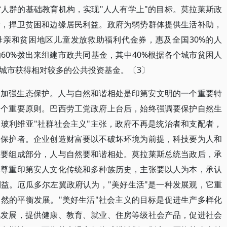
人群的基础教育机构，实现"人人有学上"的目标。莫拉莱斯政
发，捍卫贫困和边缘居民利益。政府为弱势群体提供生活补助，
母亲和贫困地区儿童发放救助福利代金券，惠及全国30%的人
60%拨出来组建市政共同基金，其中40%根据各个城市贫困人
城市获得相对较多的公共投资基金。〔3〕
，加强生态保护。人与自然和谐相处是印第安文明的一个重要特
的一个重要原则。巴西劳工党政府上台后，始终强调要保护自然生
玻利维亚"社群社会主义"主张，政府不再是统治者和支配者，
、保护者。企业创造财富要以不破坏环境为前提，科技要为人和
重要组成部分，人与自然要和谐相处。莫拉莱斯总统当政后，承
，尊重印第安人文化传统和多种族历史，主张要以人为本，承认
益。厄瓜多尔左翼政府认为，"美好生活"是一种发展观，它重
然的平衡发展。"美好生活"社会主义的目标是促进生产多样化
续发展，提供健康、教育、就业、住房等级社会产品，促进社会