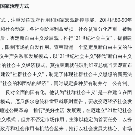
革国家治理方式
，注重发挥政府作用和国家宏观调控职能。20世纪80-90年
机和社会动荡，各社会阶层利益受损，社会贫富分化严重，被称
后，否定新自由主义发展观，推行"21世纪社会主义"，提倡建
节，限制市场的自发作用。查韦斯是一个坚定反新自由主义的斗
生产关系和发展模式，以"21世纪社会主义"替代"新自由主义
础的社会主义经济模式。莫拉莱斯就任玻利维亚总统当天即宣布
建设"社群社会主义"，制定了体现社群社会主义思想的新宪法
为"社会的和团结的经济"，同时规定多种所有制并存，公有制、
，反对全面的国有化。他认为"社群社会主义"是一种建立在团
展模式。厄瓜多尔总统科雷亚就职时宣告，要改变厄经济社会发
过公民革命，推行"美好生活"发展观，在厄建立"21世纪社会
由主义模式，但并不否定市场作用，主张以稳定为首要任务，以务
与政府和社会作用有机结合起来，推行以社会发展为核心、市场