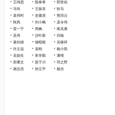
王缉思
陈奉孝
郭世佑
马玲
王振东
狄马
袁伟时
史啸虎
熊培云
秋风
刘小枫
孟令伟
雷一宁
周枫
蒋兆勇
吴伟
沙叶新
刘瑜
葛剑雄
储昭根
吴稼祥
许之远
袁刚
杨小凯
吴励生
朱学勤
潘维
郑秉文
莫于川
羽之野
谢志浩
孙立平
杨光