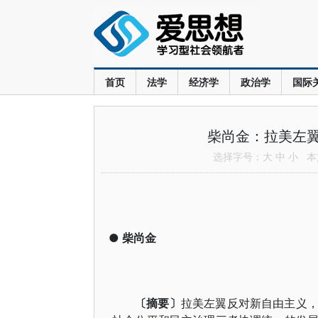
首页
法学
经济学
政治学
国际
柴尚金：拉美左
选择字号：
大
中
小
本文
●
柴尚金
〔摘要〕
拉美左翼反对新自由主义