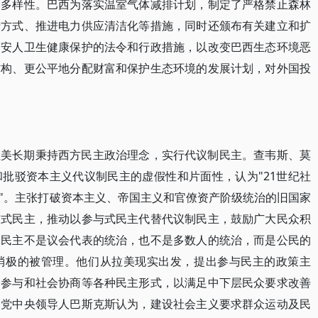
的多样性。巴西为落实温室气体减排计划，制定了严格禁止森林
产方式、推进电力供应清洁化等措施，同时还颁布有关建立和扩
第安人卫生健康保护的法令和行政措施，以改变巴西生态环境恶
结构、更公平地分配财富和保护生态环境的发展计划，对外国投
拉美长期秉持西方民主政治理念，实行代议制民主。查韦斯、莫
批驳资本主义代议制民主的虚假性和片面性，认为"21世纪社
"。主张打破资本主义、帝国主义和官僚资产阶级统治的旧国家
与式民主，推动以参与式民主代替代议制民主，鼓励广大民众积
，民主不是议会代表的统治，也不是多数人的统治，而是公民的
消极的被管理。他们从拉美现实出发，提出参与民主的政策主
会参与和社会协商等各种民主形式，以满足中下层民众要求改善
动党中央领导人巴斯克斯认为，建设社会主义要求群众运动及民