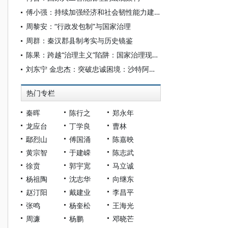
傅小强：持续加强经济和社会韧性能力建设
周黎安：“行政发包制”与国家治理
周群：秦汉郡县制考实与历史镜鉴
陈果：跨越“治理主义”陷阱：国家治理现代化的逻辑辨析与要义诠释
刘东宁 金忠杰：突破忠诚困境：沙特阿拉伯现代国家建构中的部落整合及国家治理承变
热门专栏
秦晖
陈行之
郑永年
龙应台
丁学良
曹林
鄢烈山
傅国涌
陈嘉映
黄宗智
于建嵘
陈志武
徐贲
郭宇宽
马立诚
杨祖陶
沈志华
向继东
赵汀阳
戴建业
李昌平
张鸣
杨奎松
王海光
周濂
杨鹏
邓晓芒