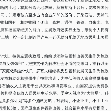
小小1000多家企业收归国有。委政府还颁布了新的土地法，规
明晰的土地，将其分给无地农民。莫拉莱斯上台后，要求外国公
同，并规定玻方至少占有企业51%的股份，开采石油、天然气
源收归国有，相继收回了矿山、森林、通信、铁路、自来水、电
政府掌控国家经济的能力，左翼政府还实行土改，限制个人拥有
闲置土地，按一定比例连同产权一起无偿分配给无地农民和土著居
困计划。拉美左翼执政后，纷纷以消除贫困和改善民生作为施政
展与反饥饿部"，把扶贫作为解决社会矛盾的突破口，推行以全
和"家庭救助金计划"。罗塞夫继续将反贫困和发展民生作为施政
口发放救助金和提供生产技能培训，为中低等收入家庭提供廉价
，将石油收入主要用于公共支出和博爱事业，由国家提供免费教
善和提高低收入居民的生活水平。委穷人视查为"大救星"。科
"厄瓜多尔计划"等多个施政方略，对农民、小企业主、小手工业
间增长3倍，医疗卫生条件得到改善，社会福利水平有所提高，