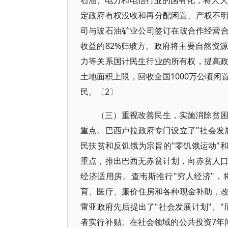
石油、电力和电信行业的国有化，将大大
定政府有权没收和再分配闲置、产权不
司与玻石油矿业公司签订在玻合作经营合
收益的82%归玻方。政府将主要自然资
力等关系国计民生行业的所有权，提高
土地面积上限，回收全国1000万公顷
民。〔2〕
（三）重视改善民生，实施消除贫
重点。巴西卢拉政府专门设立了"社会发
民扶贫和反饥饿为宗旨的"零饥饿运动"
重点，推出巴西无赤贫计划，向赤贫人
经济适用房。查韦斯推行"穷人经济"
育、医疗、廉价住房和各种现金补助，改
雷亚政府先后提出了"社会发展计划"、
者实行补贴。在社会领域的公共投资7年