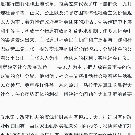
程度推行国有化和土地改革。拉美左翼代表了中下层群众，尤其
实现社会平等、正义、公正以及消除贫困等体现社会主义价值观
强调以人为本，着力推进政府与社会团体的对话，切实维护中下层
性和平等性，构成一个畅通有效的利益诉求机制，使多元社会中
范的渠道表达出来。主张通过社会民主协商和广泛参与，缓和社
。巴西劳工党主张，要改变现存的财富分配模式，分配社会的公
味着公平公正，主张以人为本，承认人的权利，实现社会正义。
制定经济社会发展政策时，要以人为本，把人放在最重要的位
求财富的合理分配。他相信，社会主义将推动社会朝着将生活视
、民众参与、尊重多样性等一系列原则。乌拉圭左翼政党赢得大
型社会，关心弱势群体的利益，解决社会问题作为其政府的首要
正义承诺，改变过去的资源和财富占有模式，大力推进国有化改
行业收归国有，由国家出钱购买私营公司的股份，很快完成了对