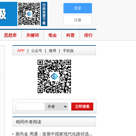
登录
注册
思想库
关键词
笔会
科普
排行
|
|
|
APP
公众号
微博
手机版
相同作者阅读
柴尚金 周通：发展中国家现代化路径选择及其经验教训——以印度、巴西、南非等国的现代化为例