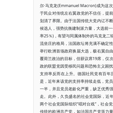
尔·马克龙(Emmanuel Macron
于民众对传统左右翼政党的不信任，提
划清了界限。由于法国传统大党内讧不
候选人，强势抗衡建制派力量，大选前一
率25％)，有望与同属体制外的马克龙
流坐庄的格局，法国政坛将充满不确定性，
举行欧洲首场政府换届大选，极右翼自
覆荷兰政治的目标，但获议席19席，仅
政的联盟党因受移民问题和恐怖主义困扰
支持率反而在上升。德国社民党有百年
是，近年来该党的支持率持续走低，党员人
一半，并且党员老龄化严重，缺乏优秀
走。此外，久负盛名的社会党国际，近年
两个社会党国际组织“唱对台戏”，社会
传统的欧洲共产党，如法国共产党等力