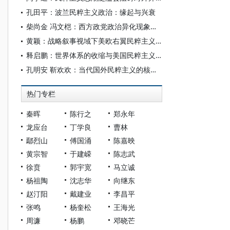
孔田平：波兰民粹主义政治：缘起与兴衰
柴尚金 冯文桤：西方政党政治异化现象的多维探析
黄颖：战略叙事视域下美欧右翼民粹主义跨国联动及其影响探析
释启鹏：世界体系的收缩与美国民粹主义的兴起
孔明安 靳欢欢：当代国外民粹主义的核心意蕴与成因分析——基于民粹主义的概念界定及其方法论考察
热门专栏
秦晖
陈行之
郑永年
龙应台
丁学良
曹林
鄢烈山
傅国涌
陈嘉映
黄宗智
于建嵘
陈志武
徐贲
郭宇宽
马立诚
杨祖陶
沈志华
向继东
赵汀阳
戴建业
李昌平
张鸣
杨奎松
王海光
周濂
杨鹏
邓晓芒