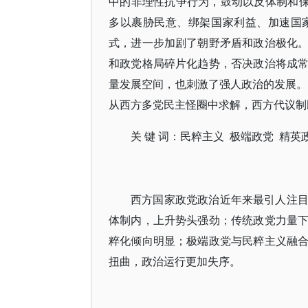
中的非理性抗争行为，鼓动以反体制和保
多以裹胁民意、绑架国家利益、加速国
式，进一步加剧了朝野矛盾和政治极化
和政党格局碎片化趋势，否决政治将成
量发展空间，也刺激了强人政治的发展。“
从西方多党民主怪圈中求解，西方代议制
关 键 词：民粹主义 极端政党 精英
西方国家政党政治近年来最引人注
体制内，上升势头强劲；传统政党力量
粹化倾向明显；极端政党与民粹主义融
扭曲，政治运行更加失序。