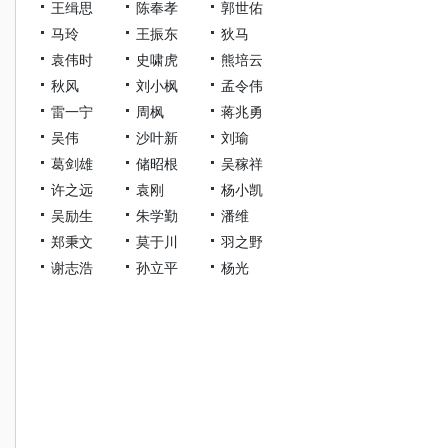
王缉思
陈奉孝
郭世佑
马玲
王振东
狄马
袁伟时
史啸虎
熊培云
秋风
刘小枫
孟令伟
雷一宁
周枫
蒋兆勇
吴伟
沙叶新
刘瑜
葛剑雄
储昭根
吴稼祥
许之远
袁刚
杨小凯
吴励生
朱学勤
潘维
郑秉文
莫于川
羽之野
谢志浩
孙立平
杨光