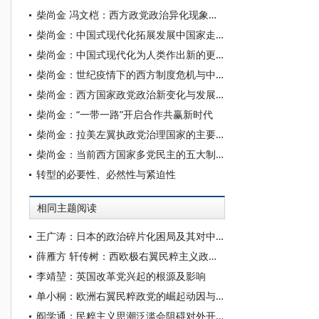
柴尚金 冯文桤：西方政党政治异化现象的多维探析
柴尚金：中国式现代化拓展发展中国家走向现代化的路径选择
柴尚金：中国式现代化为人类作出新的更大贡献
柴尚金：世纪疫情下的西方制度危机与中国制度优势
柴尚金：西方国家政党政治新变化与发展趋势
柴尚金：“一带一路”开启合作共赢新时代
柴尚金：拉美左翼执政党治理国家的主要做法及启示
柴尚金：当前西方国家多党民主的五大制度困境
转型的必要性、必然性与紧迫性
相同主题阅读
王广涛：日本的政治碎片化困局及其对中日关系的影响
薛雁方 轩传树：西欧极右翼民粹主义政党兴起的原因与影响探析——以英国改革党为例
李靖堃：英国改革党兴起的根源及影响
单小桐：欧洲右翼民粹政党的崛起动因与趋向探析
阎学通：民粹主义思潮泛滥会阻碍对外开放，影响社会发展进步