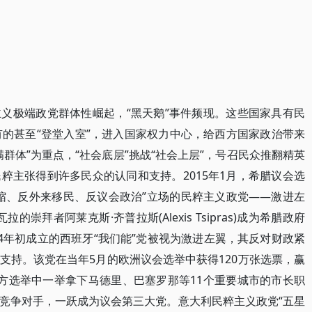
义极端政党群体性崛起，“黑天鹅”事件频现。这些国家具有民
有的甚至“登堂入室”，进入国家权力中心，给西方国家政治带来
群体”为重点，“社会底层”挑战“社会上层”，号召民众推翻精英
粹主张得到许多民众的认同和支持。2015年1月，希腊议会选
缩、反外来移民、反议会政治”立场的民粹主义政党——激进左
崇拜者阿莱克斯·齐普拉斯(Alexis Tsipras)成为希腊政府
4年初成立的西班牙“我们能”党被视为激进左翼，其反对财政紧
支持。该党在当年5月的欧洲议会选举中获得120万张选票，赢
在地方选举中一举拿下马德里、巴塞罗那等11个重要城市的市长职
竞争对手，一跃成为议会第三大党。意大利民粹主义政党“五星