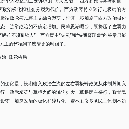
护个人权益为主要诉求的“街头政治”。西方多党博弈与制衡，
家政治极化和社会分裂为代价。西方政客特立独行走极端的方
。极端政党与民粹主义融合聚变，也进一步加剧了西方政治极化
常态，选举政治的不确定增加。民粹思潮崛起，既挤压了左翼力
解铃还须系铃人”，西方民主“失灵”和“特朗普现象”的答案只能
民主的弊端到了该清除的时候了。
政治 政党格局
目的变化是，长期难入政治主流的左右翼极端政党从体制外闯入
下行，政党精英与草根之间的鸿沟扩大，草根民主盛行，政党民
合聚变，加速政治的极化和碎片化，资本主义多党民主体制不断