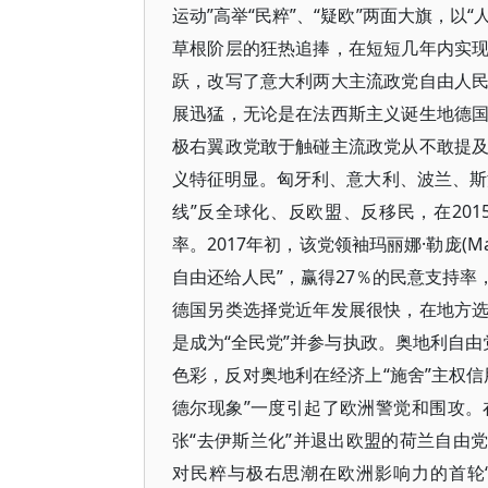
运动”高举“民粹”、“疑欧”两面大旗，以
草根阶层的狂热追捧，在短短几年内实
跃，改写了意大利两大主流政党自由人
展迅猛，无论是在法西斯主义诞生地德
极右翼政党敢于触碰主流政党从不敢提
义特征明显。匈牙利、意大利、波兰、斯
线”反全球化、反欧盟、反移民，在20
率。2017年初，该党领袖玛丽娜·勒庞(Ma
自由还给人民”，赢得27％的民意支持
德国另类选择党近年发展很快，在地方
是成为“全民党”并参与执政。奥地利自由党党
色彩，反对奥地利在经济上“施舍”主权
德尔现象”一度引起了欧洲警觉和围攻
张“去伊斯兰化”并退出欧盟的荷兰自由党
对民粹与极右思潮在欧洲影响力的首轮