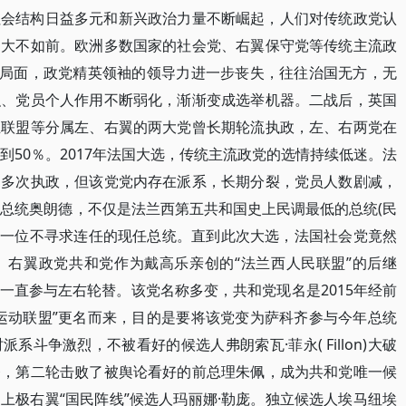
社会结构日益多元和新兴政治力量不断崛起，人们对传统政党认
力大不如前。欧洲多数国家的社会党、右翼保守党等传统主流政
的局面，政党精英领袖的领导力进一步丧失，往往治国无方，无
织、党员个人作用不断弱化，渐渐变成选举机器。二战后，英国
主联盟等分属左、右翼的两大党曾长期轮流执政，左、右两党在
到50％。2017年法国大选，传统主流政党的选情持续低迷。法
曾多次执政，但该党党内存在派系，长期分裂，党员人数剧减，
现总统奥朗德，不仅是法兰西第五共和国史上民调最低的总统(民
第一位不寻求连任的现任总统。直到此次大选，法国社会党竟然
。右翼政党共和党作为戴高乐亲创的“法兰西人民联盟”的后继
一直参与左右轮替。该党名称多变，共和党现名是2015年经前
运动联盟”更名而来，目的是要将该党变为萨科齐参与今年总统
斗争激烈，不被看好的候选人弗朗索瓦·菲永( Fillon)大破
齐，第二轮击败了被舆论看好的前总理朱佩，成为共和党唯一候
上极右翼“国民阵线”候选人玛丽娜·勒庞。独立候选人埃马纽埃