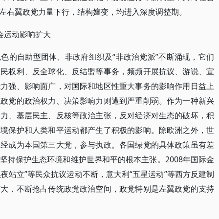
左右翼政党力量下行，结构嬗变，均进入深度调整期。
会运动影响扩大
色的自助型团体、非政府组织及“非政治党派”不断涌现，它们
公民权利、反全球化、反结盟等事务，频频开展抗议、游说、宣
能力强、影响面广，对国际和地区性重大事务的影响作用日益上
统政党的政治权力、决策影响力则遭到严重削弱。作为一种新兴
暴力、基层民主、反核等政治主张，反对经济对生态的破坏，积
环境保护和人类和平运动都产生了积极的影响。除欧洲之外，世
已经成为本国第三大党，参与执政。各国绿党的具体政策虽有差
坚持保护生态环境和维护世界和平的根本主张。2008年国际金
黑夜站立”等民众抗议运动不断，意大利“五星运动”等西方反建制
扩大，不断抢占传统政党政治空间，政党特别是左翼政党的支持