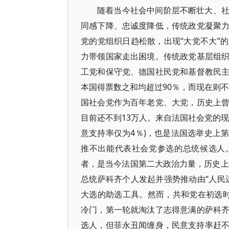
随着当今社会中间阶层不断壮大、
同感下降、忠诚度降低，传统政党凝聚
党的党组织日趋松散，出现“大党不大”
力带领国家走出困境。传统政党基层组
工党和保守党、德国社民党和基督教民
本国得票数之和均超过90％，而现在则不
国社会党作为百年老党、大党，历史上
目前还不到13万人。来自法国社会党的
意支持率仅为4％)，也是法国选举史上
推不出能代表社会党参选的总统候选人
者，是当今法国第二大政治力量，历史上
总统萨科齐个人发起并强势推动由“人民
大选的助选工具。然而，共和党在初选时派系
冷门，第一轮就淘汰了志得意满的萨科
选人，但菲永丑闻缠身，民意支持率赶不