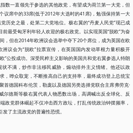
自由党人气指数一直领先于参选的其他政党，有望成为荷兰第一大党，但
议席中的33席(低于2012年大选时的41席)，勉强保持第一大
该党历史之最，处第二大党地位。极右翼的“丹麦人民党”现已成
目前最受匈牙利年轻人欢迎的极右政党。以实现英国“脱欧”为奋
，但在2014年欧洲议会选举中夺下20个席位，成为英国在欧
欧洲议会为“脱欧”拉票宣传，在英国国内发动草根力量积极开
脱欧”公投成功。深受民粹主义影响的美国共和党右翼参选人特朗
现状不满，炒作非法移民威胁，煽动排外主义情绪。他还以政
诉求，哗众取宠，不断推高自己的支持率，最终成功登上总统宝
党聚首德国科布伦茨，勒庞以及德国另类选择党联合主席弗劳克·
自由党主席威尔德斯等极右翼代表人物悉数出场，高调喊出反全球化、反
极端政党群体崛起不仅冲击西方政坛，打乱传统政治钟摆频率，
，引发了主流政党的普遍性恐慌。