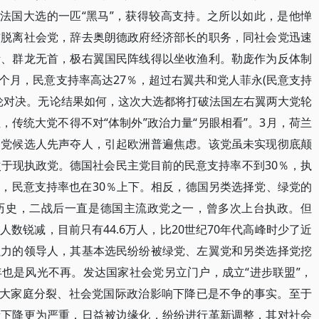
)成为这次法国大选的一匹“黑马”，获得较高支持。之所以如此，是他惮
前脱离社会党，辞去奥朗德政府经济部长的职务，同社会党迅速
断、群龙无首，极右翼国民阵线得以坐收渔利。勒庞作为反体制
个月，民意支持率高达27％，超过右翼共和党人菲永(民意支持
二轮对决。无论结果如何，这次大选都将打破法国左右翼两大党轮
传统大党不得不对“体制外”政治力量“另眼相看”。3月，荷兰
由党候选人先声夺人，引起欧洲普遍焦虑。该党虽未实现彻底颠
次于现执政党。德国社会民主党目前的民意支持率不到30％，执
，民意支持率也在30％上下。相反，德国另类选择党、绿党的
历史，二战后一直是德国主流政党之一，曾多次上台执政。但
数锐减，目前只有44.6万人，比20世纪70年代高峰时少了近
强力的领导人，其基本选民纷纷被绿党、左翼党和另类选择党挖
也是风光不再。发达国家社会党另立门户，成立“进步联盟”，
党大家庭分裂、社会党国际政治影响下降已是不争的事实。至于
量下降更为严重，日益被边缘化，纷纷进行革新调整，其对社会