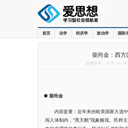
首页
法学
经济学
政治学
国际
柴尚金：西方
选择字号：
大
中
小
本文
●
柴尚金
内容提要：近年来的欧美国家大选
闯入体制内，“黑天鹅”现象频现。民粹