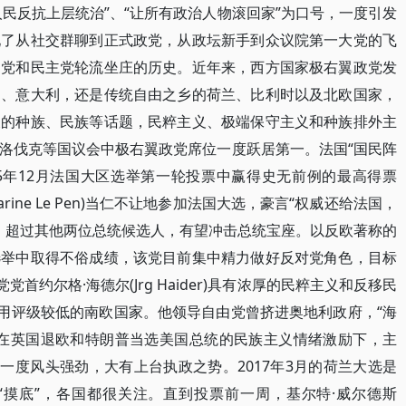
“人民反抗上层统治”、“让所有政治人物滚回家”为口号，一度引发
现了从社交群聊到正式政党，从政坛新手到众议院第一大党的飞
民党和民主党轮流坐庄的历史。近年来，西方国家极右翼政党发
国、意大利，还是传统自由之乡的荷兰、比利时以及北欧国家，
及的种族、民族等话题，民粹主义、极端保守主义和种族排外主
洛伐克等国议会中极右翼政党席位一度跃居第一。法国“国民阵
15年12月法国大区选举第一轮投票中赢得史无前例的最高得票
rine Le Pen)当仁不让地参加法国大选，豪言“权威还给法国，
率，超过其他两位总统候选人，有望冲击总统宝座。以反欧著称的
选举中取得不俗成绩，该党目前集中精力做好反对党角色，目标
首约尔格·海德尔(Jrg Haider)具有浓厚的民粹主义和反移民
信用评级较低的南欧国家。他领导自由党曾挤进奥地利政府，“海
。在英国退欧和特朗普当选美国总统的民族主义情绪激励下，主
一度风头强劲，大有上台执政之势。2017年3月的荷兰大选是
“摸底”，各国都很关注。直到投票前一周，基尔特·威尔德斯