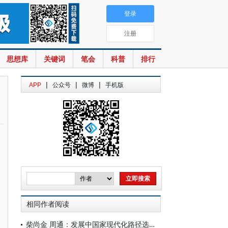
登录
注册
思想库
关键词
笔会
科普
排行
|
|
|
APP
公众号
微博
手机版
相同作者阅读
柴尚金 周通：发展中国家现代化路径选择及其经验教训——以印度、巴西、南非等国的现代化为例