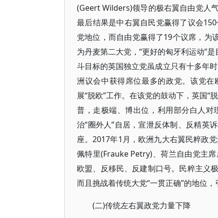
(Geert Wilders)领导的极右翼
最后结果是中右翼自民党赢得了议会150个
党地位，而自由党赢得了19个议席，为
为丹麦第二大党，“更好的匈牙利运动”是
斗目标的英国独立党虽成立只有十多年时间
洲议会中获得席位最多的政党。该党在
展“脱欧”工作。在该党的鼓动下，英国“
普，走极端、博出位，利用部分白人对
治“圈外人”自居，宣泄反体制、反精英
座。2017年1月，欧洲九大右翼民粹政
佩特里(Frauke Petry)、荷兰
欧盟、反移民、反建制口号。民粹主义
而且挑战着传统大党“一贯正确”的地位
(二)传统左右翼政党力量下降