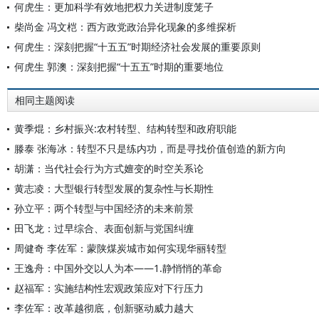
何虎生：更加科学有效地把权力关进制度笼子
柴尚金 冯文桤：西方政党政治异化现象的多维探析
何虎生：深刻把握“十五五”时期经济社会发展的重要原则
何虎生 郭澳：深刻把握“十五五”时期的重要地位
相同主题阅读
黄季焜：乡村振兴:农村转型、结构转型和政府职能
滕泰 张海冰：转型不只是练内功，而是寻找价值创造的新方向
胡潇：当代社会行为方式嬗变的时空关系论
黄志凌：大型银行转型发展的复杂性与长期性
孙立平：两个转型与中国经济的未来前景
田飞龙：过早综合、表面创新与党国纠缠
周健奇 李佐军：蒙陕煤炭城市如何实现华丽转型
王逸舟：中国外交以人为本——1.静悄悄的革命
赵福军：实施结构性宏观政策应对下行压力
李佐军：改革越彻底，创新驱动威力越大