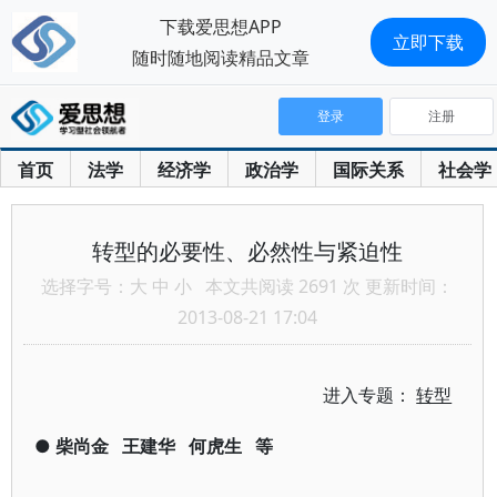
下载爱思想APP
立即下载
随时随地阅读精品文章
登录
注册
首页
法学
经济学
政治学
国际关系
社会学
转型的必要性、必然性与紧迫性
选择字号：
大
中
小
本文共阅读 2691 次 更新时间：
2013-08-21 17:04
进入专题：
转型
●
柴尚金
王建华
何虎生
等