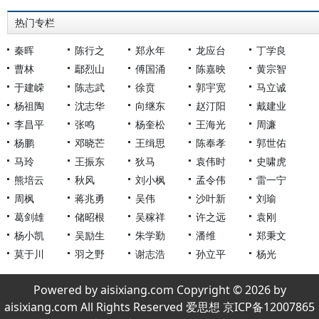
热门专栏
秦晖
陈行之
郑永年
龙应台
丁学良
曹林
鄢烈山
傅国涌
陈嘉映
黄宗智
于建嵘
陈志武
徐贲
郭宇宽
马立诚
杨祖陶
沈志华
向继东
赵汀阳
戴建业
李昌平
张鸣
杨奎松
王海光
周濂
杨鹏
邓晓芒
王缉思
陈奉孝
郭世佑
马玲
王振东
狄马
袁伟时
史啸虎
熊培云
秋风
刘小枫
孟令伟
雷一宁
周枫
蒋兆勇
吴伟
沙叶新
刘瑜
葛剑雄
储昭根
吴稼祥
许之远
袁刚
杨小凯
吴励生
朱学勤
潘维
郑秉文
莫于川
羽之野
谢志浩
孙立平
杨光
Powered by aisixiang.com Copyright © 2026 by
aisixiang.com All Rights Reserved 爱思想 京ICP备12007865