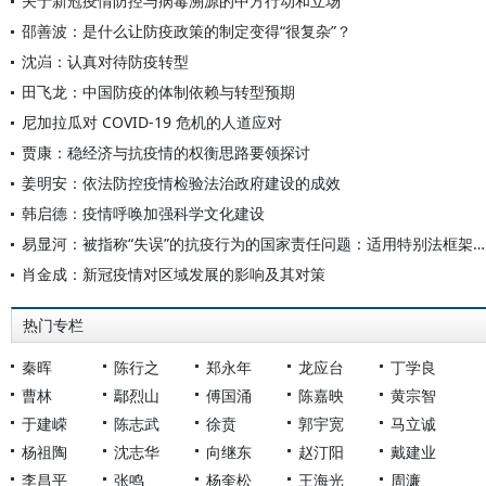
关于新冠疫情防控与病毒溯源的中方行动和立场
邵善波：是什么让防疫政策的制定变得“很复杂”？
沈岿：认真对待防疫转型
田飞龙：中国防疫的体制依赖与转型预期
尼加拉瓜对 COVID-19 危机的人道应对
贾康：稳经济与抗疫情的权衡思路要领探讨
姜明安：依法防控疫情检验法治政府建设的成效
韩启德：疫情呼唤加强科学文化建设
易显河：被指称“失误”的抗疫行为的国家责任问题：适用特别法框架还是一般法框架?
肖金成：新冠疫情对区域发展的影响及其对策
热门专栏
秦晖
陈行之
郑永年
龙应台
丁学良
曹林
鄢烈山
傅国涌
陈嘉映
黄宗智
于建嵘
陈志武
徐贲
郭宇宽
马立诚
杨祖陶
沈志华
向继东
赵汀阳
戴建业
李昌平
张鸣
杨奎松
王海光
周濂