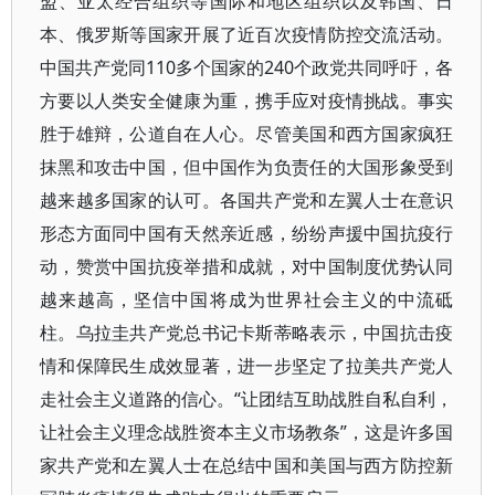
盟、亚太经合组织等国际和地区组织以及韩国、日
本、俄罗斯等国家开展了近百次疫情防控交流活动。
中国共产党同110多个国家的240个政党共同呼吁，各
方要以人类安全健康为重，携手应对疫情挑战。事实
胜于雄辩，公道自在人心。尽管美国和西方国家疯狂
抹黑和攻击中国，但中国作为负责任的大国形象受到
越来越多国家的认可。各国共产党和左翼人士在意识
形态方面同中国有天然亲近感，纷纷声援中国抗疫行
动，赞赏中国抗疫举措和成就，对中国制度优势认同
越来越高，坚信中国将成为世界社会主义的中流砥
柱。乌拉圭共产党总书记卡斯蒂略表示，中国抗击疫
情和保障民生成效显著，进一步坚定了拉美共产党人
走社会主义道路的信心。“让团结互助战胜自私自利，
让社会主义理念战胜资本主义市场教条”，这是许多国
家共产党和左翼人士在总结中国和美国与西方防控新