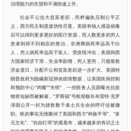
治理能力的失望和不满快速上升。
社会不公拉大贫富差距，民粹偏执压制公平正
义，西方民主制度虚伪性尽显。美国有钱人感染病毒
后可以得到更多更好的医疗资源，而人数更多的穷人
患者则得不到相应的救治，非洲裔病死率远高于白
人，穷人病死率远高于富人。受疫情冲击，美国和西
方国家经济下滑，失业率剧增，穷人更穷，只能靠救
济金度日，分配不公和贫富差距进一步扩大。美国特
朗普政府为隐瞒新冠肺炎疫情数据，让美国疾病控制
和预防中心“闭嘴”“失明”，一些医务人员因曝光抗疫
物资短缺而被解雇，“罗斯福”号航母舰长布雷特·克罗
泽因公开一封为拯救数千条士兵生命的呼吁信被撤
职。铁的事实无情撕掉了美国和西方“种族平等”、“多
元文化”、“自由灯塔”的遮羞布，越来越多的有识之士