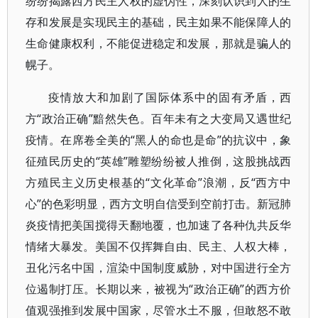
纷纷揭露西方民主人权的虚伪性，深刻认识到人的生
存和发展是实现民主的基础，民主如果不能保障人的
生命健康权利，不能促进稳定和发展，那就是骗人的
幌子。
疫情放大和加剧了国际体系中的固有矛盾，西
方“政治正确”黯然失色。百年未有之大变局又遇世纪
疫情。在席卷全美的“黑人的命也是命”的抗议中，象
征殖民历史的“英雄”雕塑纷纷被人推倒，这股挑战西
方殖民主义历史根基的“文化革命”浪潮，反“西方中
心”的色彩明显，西方文明自信受到空前打击。新冠肺
炎疫情把美国搅得天翻地覆，也加速了各种仇共反华
情绪大暴发。美国不仅挥舞自由、民主、人权大棒，
丑化污名中国，渲染中国制度威胁，对中国进行全方
位遏制打压。长期以来，被视为“政治正确”的西方价
值观强推到发展中国家，尽管水土不服，但敢怒不敢