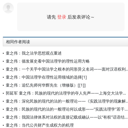
请先
登录
后发表评论～
评论
相同作者阅读
童之伟：我之法学思想观点重述
童之伟：循发展史看中国法理学的理性运用方略
童之伟：一个关乎中国法学之根本的同形异义名词——面对汉语权
童之伟：中国法理学在理性运用领域的选择[1]
童之伟：追忆先师何华辉先生（增修版）[[1]]
郭延军 童之伟：民族的现代的法理学的夺人先声——上海交大法学先贤杨廷栋学术思想考论
童之伟：深化民族的现代的法的一般理论——《实践法理学
童之伟：民族的现代的法的一般理论何以成形——“实践法理学”若干侧面汇展
童之伟：我国法律体系对法权的直接记载或确认——以“有权”话语结构为视点的抽样考察
童之伟：当代公共财产生成权力的机理