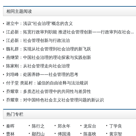
相同主题阅读
谢立中：浅议“社会治理”概念的含义
江必新：拓宽行政审判职能 推进社会管理创新——行政审判在社会管理创新中的角色思考
江必新：社会管理创新与行政法治
魏礼群：实现从社会管理到社会治理的新飞跃
燕继荣：中国社会治理的理论探索与实践创新
陈家刚：从社会管理走向社会治理
刘培峰：处困养静——社会管理的思考
付子堂 类延村：诚信的自由诠释与法治规训
乔耀章：多质态社会管理中的共同性与差异性
乔耀章：对中国特色社会主义社会管理问题的新认识
热门专栏
秦晖
陈行之
郑永年
龙应台
丁学良
曹林
鄢烈山
傅国涌
陈嘉映
黄宗智