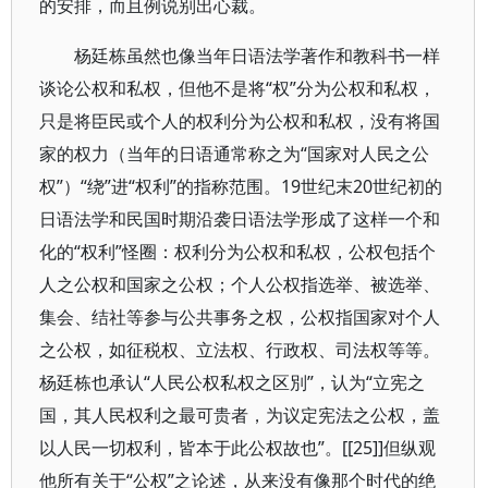
的安排，而且例说别出心裁。
杨廷栋虽然也像当年日语法学著作和教科书一样
谈论公权和私权，但他不是将“权”分为公权和私权，
只是将臣民或个人的权利分为公权和私权，没有将国
家的权力（当年的日语通常称之为“国家对人民之公
权”）“绕”进“权利”的指称范围。19世纪末20世纪初的
日语法学和民国时期沿袭日语法学形成了这样一个和
化的“权利”怪圈：权利分为公权和私权，公权包括个
人之公权和国家之公权；个人公权指选举、被选举、
集会、结社等参与公共事务之权，公权指国家对个人
之公权，如征税权、立法权、行政权、司法权等等。
杨廷栋也承认“人民公权私权之区別”，认为“立宪之
国，其人民权利之最可贵者，为议定宪法之公权，盖
以人民一切权利，皆本于此公权故也”。[[25]]但纵观
他所有关于“公权”之论述，从来没有像那个时代的绝