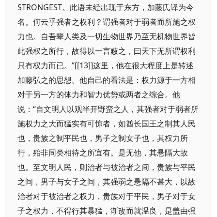
STRONGEST。此语未经出现于东方，加藤氏译为今
名。何云乎强者之权利？谓强者对于弱者而所施之权
力也。自吾辈人类及一切生物世界乃至无机物世界皆
此强权之所行，故得以一言蔽之，曰天下无所谓权利
只有权力而已。”[[13]]这里，他在很大程度上是转述
加藤弘之的思想。他自己的看法是：权力源于一方相
对于另一方的体力和智力优势或两者之综合。他
说：“自文明人以观半开野蛮之人，其强者对于弱者所
施权力之大而猛实有可惊者，如酋长国王之制其人民
也，贵族之制平民也，男子之制女子也，其权力所
行，殆非同类相待之所宜有。是无他，其悬隔大故
也。至文明人民，则治者与被治者之间，贵族与平民
之间，男子与女子之间，其强弱之悬隔不甚大，以故
治者对于被治者之权力，贵族对于平民，男子对于女
子之权力，不得行其暴猛，渐改而就温良，是盖由强