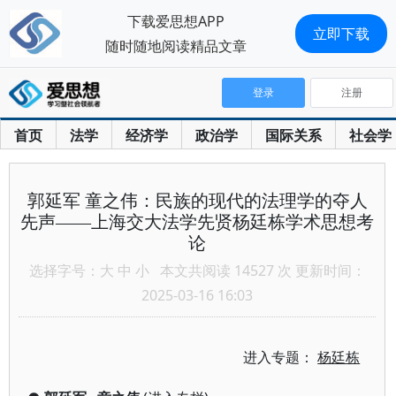
下载爱思想APP
立即下载
随时随地阅读精品文章
登录
注册
首页
法学
经济学
政治学
国际关系
社会学
郭延军 童之伟：民族的现代的法理学的夺人
先声——上海交大法学先贤杨廷栋学术思想考
论
选择字号：
大
中
小
本文共阅读 14527 次 更新时间：
2025-03-16 16:03
进入专题：
杨廷栋