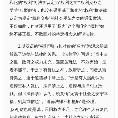
和化的“权利”将法学认定为“权利之学”“权利义务之
学”的典型做法，也没有采用基于和化的“权利”将法律
认定为规定“权利义务”的社会规范之类的通常做法。
不仅如此，作者还运用了“权力”这个和化的“权利”始
终不能正视、不敢面对的特定概念来解说法律。
2.以汉语的“权利”和与其对称的“权力”为观念基础
解说了道德与法律的关系。《法律学》写道：“当中古
之世，政府之权力未充，遇豪族玩法，不敢穷治，屈
者不能平。于是乎有复仇之举，政府听之，闻者从而
赞美之，遂于道德界中膺上赏。”于是有人据此认为，
道德重私人复仇，法律禁止之，道德与法律相互抵
触。但《法律学》认为，说复仇“无害于社会之安宁幸
福，则莫或信也”，“道德法律不相抵触”是公理。
[[29]]这也就是说，只因权力不足，才允许个人有复仇
的道德权利，权力若充分了，为社会之安宁幸福计，