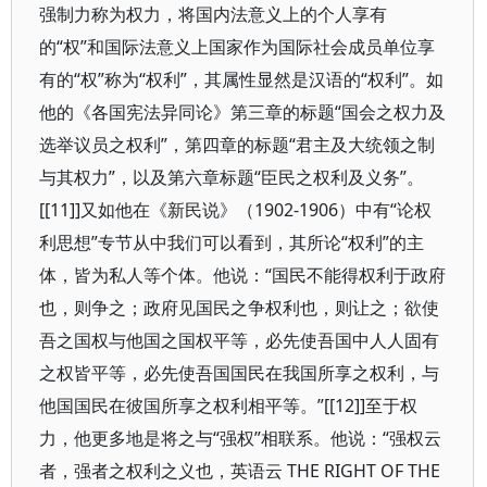
强制力称为权力，将国内法意义上的个人享有
的“权”和国际法意义上国家作为国际社会成员单位享
有的“权”称为“权利”，其属性显然是汉语的“权利”。如
他的《各国宪法异同论》第三章的标题“国会之权力及
选举议员之权利”，第四章的标题“君主及大统领之制
与其权力”，以及第六章标题“臣民之权利及义务”。
[[11]]又如他在《新民说》（1902-1906）中有“论权
利思想”专节从中我们可以看到，其所论“权利”的主
体，皆为私人等个体。他说：“国民不能得权利于政府
也，则争之；政府见国民之争权利也，则让之；欲使
吾之国权与他国之国权平等，必先使吾国中人人固有
之权皆平等，必先使吾国国民在我国所享之权利，与
他国国民在彼国所享之权利相平等。”[[12]]至于权
力，他更多地是将之与“强权”相联系。他说：“强权云
者，强者之权利之义也，英语云 THE RIGHT OF THE