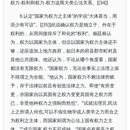
权力-权利和权力-权力这两大类公法关系。[[34]]
6.认定“国家为权力之主体”的学说“大体甚当，用
语少有可议”。[[35]]此说确认权力是独立于、外在于
权利的，从而间接排斥了和化的“权利”。杨廷栋认
为，权力以国家为主体，但仅以国家为权力主体还不
够，还应该加上地方政府，如日本的府县郡市町村及
其他公共团体。他还认为，不论从哪个角度看，国家
都没有无限权力，“国家权力，无论在事实上法理上俱
不得谓之为全能。”他认为，国家权力不赖法律所赋
予，存于法律以前且有创造法律之力。即使“有所变
更，亦国家自以其固有之权力变更其固有之权力而
已，非受他种权力之强制而然也”。“试就法理言,民法
上之所谓人何也,可以不假生物学或人类学之力而合之
为权利之主体，而国家则谓为公法上固有权力之主
体。”“成立国家,权力不可或缺。”国家必有最高之权