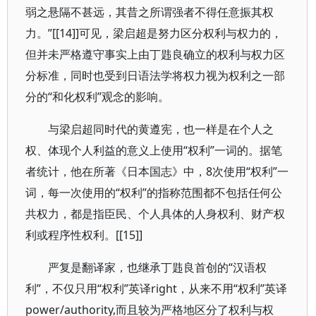
弱之悬隔不甚远，其昔之所谓强者不得任意振其权
力。”[[14]]可见，梁启超是努力区分权利与权力的，
但并未严格遵守事实上由丁韪良确立的权利与权力区
分标准，同时也受到日语法学将权力视为权利之一部
分的“和化权利”观念的影响。
与梁启超同时代的黄遵宪，也一样是在个人之
权、体现个人利益的意义上使用“权利”一词的。据笔
者统计，他在所著《日本国志》中，8次使用“权利”一
词，每一次使用的“权利”的指称范围都不包括任何公
共权力，都是指臣民、个人具体的人身权利、财产权
利或程序性权利。[[15]]
严复是翻译家，也继承丁韪良首创的“汉语权
利”，不仅只用“权利”英译right，从来不用“权利”英译
power/authority,而且较为严格地区分了权利与权