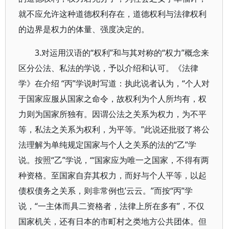
就不应允许这种道德权利存在，道德权利与法律权利
的边界是权力的体量、强度决定的。
3.对运用汉语的“权利”和与其对称的“权力”概念来
区分公法、私法的学说，予以介绍和认可。《法律
学》在介绍 “丙”学说时写道：执此说者认为，“个人对
于国家应服从国家之命令，故权利为个人所均有，权
力则为国家所独有。因谓公法之关系为权力，为不平
等，私法之关系为权利，为平等。”此说还批驳了将公
法理解为单纯规定国家与个人之关系的法的“乙”学
说。按照“乙”学说，“‘国家应为唯一之国家，不得有两
种资格。至国家自弃其权力，而好与个人平等，以起
债权债务之关系，则非常例也’云云。”而按“丙”学
说，“一主体而具二资格者，法律上所在多有”，不仅
国家机关，还有日本的市町村之类地方公共团体。但