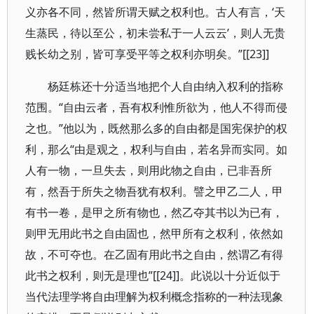
义亦各不同，然皆所谓天赋之权利也。古人有言，‘天
生蒸民，待以至公，初未尝私于一人云云’，则人无贵
贱长幼之别，皆可享受平等之权利亦明矣。”[[23]]
杨廷栋还十分适当地把个人自由纳入权利的指称
范围。“自由云者，吾有权利惟所欲为，他人不得而侵
之也。”他以为，既然那么多的自由都是国宪保护的权
利，那么“由是观之，权利与自由，若名异而实同。如
人有一物，一旦失去，则用此物之自由，已非吾所
有，然吾于所失之物吾犹有权利。譬之甲乙二人，甲
有书一卷，是甲之所有物也，然乙夺其书以为已有，
则甲无用此书之自由固也，然甲所有之权利，依然如
故，不可夺也。在乙固有用此书之自由，然谓乙有得
此书之权利，则无是理也”[[24]]。此说以十分近似于
当代法理学将自由理解为权利概念指称的一种法现象