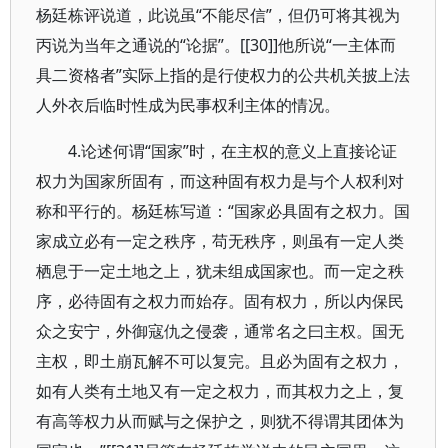
杨廷栋评说道，此说虽“不能尽信”，但仍可将其视为
丙说为当年之通说的“论据”。[[30]]他所说“一主体而
具二资格者”实际上指的是行使权力的公共机关披上法
人外衣后临时性成为民事权利主体的情况。
4.论述何谓“国家”时，在主权的意义上直接论证
权力为国家所固有，而这种固有权力是与个人权利对
称和平行的。杨廷栋写道：“国家必具固有之权力。国
家成立必有一定之秩序，苟无秩序，则虽有一定人类
栖息于一定土地之上，犹未组成国家也。而一定之秩
序，必待固有之权力而始存。固有权力，所以内保民
众之安宁，外御寇仇之侵袭，通常名之曰主权。国无
主权，即土崩瓦解不可以复完。且必为固有之权力，
如有人类有土地又有一定之权力，而其权力之上，复
有高等权力从而赋与之保护之，则犹不得谓其团体为