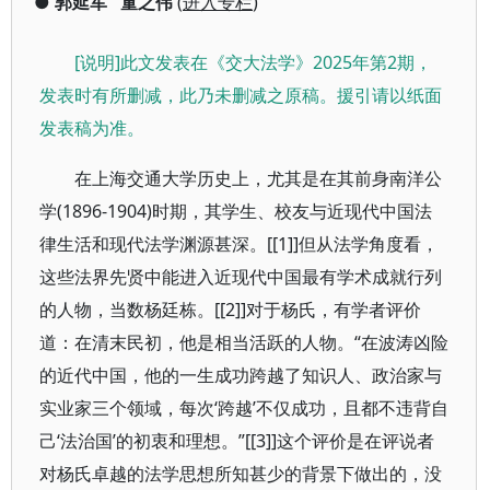
●
郭延军
童之伟
(
进入专栏
)
[说明]此文发表在《交大法学》2025年第2期，
发表时有所删减，此乃未删减之原稿。援引请以纸面
发表稿为准。
在上海交通大学历史上，尤其是在其前身南洋公
学(1896-1904)时期，其学生、校友与近现代中国法
律生活和现代法学渊源甚深。[[1]]但从法学角度看，
这些法界先贤中能进入近现代中国最有学术成就行列
的人物，当数杨廷栋。[[2]]对于杨氏，有学者评价
道：在清末民初，他是相当活跃的人物。“在波涛凶险
的近代中国，他的一生成功跨越了知识人、政治家与
实业家三个领域，每次‘跨越’不仅成功，且都不违背自
己‘法治国’的初衷和理想。”[[3]]这个评价是在评说者
对杨氏卓越的法学思想所知甚少的背景下做出的，没