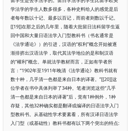
留学生是去学法学的。留日学法学的学生比留学欧美
学法学的学生人数多很多，各种史料给人的感觉是后
者每年数以十记、最多以百记，而前者则数以千记。
[[19]]在那之后的几年里，随着大批留日法科留学生返
回中国和大量日语法学入门型教科书（书名通常是
《法学通论》）的引进，汉语的“权利”概念开始被逐
渐排挤出汉语法学，取代其法学地位的是和制汉语
的“權利”概念。单就法学教材而言，正如有学者所
言：“1902年至1911年晚清《法学通论》教科书就有
数十种，几乎清一色都是来自日本的译著。”[[20]]这
位学者在书中具体列举了34种。笔者浏览这些“几乎
清一色都是来自日本的译著”后，觉有1种例外，1种
存疑，其他32种确实都是翻译或编译的日语法学入门
型教科书。从基础性学术要素看，所有汉译日语法学
入门型（或基础性）教科书都有以下两个突出的特点: