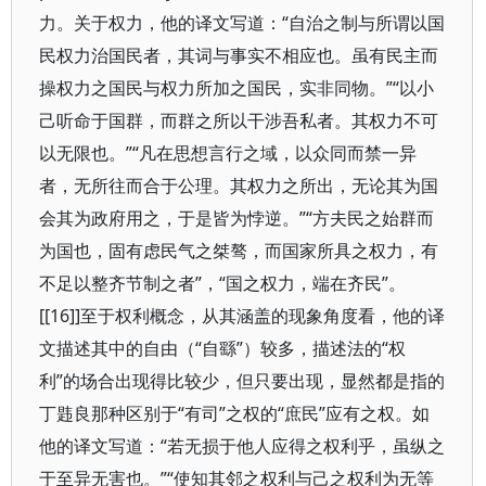
力。关于权力，他的译文写道：“自治之制与所谓以国
民权力治国民者，其词与事实不相应也。虽有民主而
操权力之国民与权力所加之国民，实非同物。”“以小
己听命于国群，而群之所以干涉吾私者。其权力不可
以无限也。”“凡在思想言行之域，以众同而禁一异
者，无所往而合于公理。其权力之所出，无论其为国
会其为政府用之，于是皆为悖逆。”“方夫民之始群而
为国也，固有虑民气之桀骜，而国家所具之权力，有
不足以整齐节制之者”，“国之权力，端在齐民”。
[[16]]至于权利概念，从其涵盖的现象角度看，他的译
文描述其中的自由（“自繇”）较多，描述法的“权
利”的场合出现得比较少，但只要出现，显然都是指的
丁韪良那种区别于“有司”之权的“庶民”应有之权。如
他的译文写道：“若无损于他人应得之权利乎，虽纵之
于至异无害也。”“使知其邻之权利与己之权利为无等