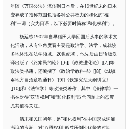
年随《万国公法》流传到日本后，在19世纪末的日本
变异成了指称范围包括各种公共权力的和化的“權
利”一词（实为日语，以下必要时简称“和化权利”）。
杨廷栋1902年自早稻田大学回国后从事的学术文
化活动，从专业角度看主要是政治学、法学，成就较
多地体现在法学领域。20世纪初，他先后由日语版汉
译出版了《路索民约论》[[6]]《政教进化论》[[7]]等
政法类书籍，还编撰了《政治学教科书》[[8]]《城镇
乡地方自治章程通释》[[9]]《钦定宪法大纲讲义》
[[10]]和《法律学》等政法类著作，其中《法律学》一
书在对待“汉语权利”和“和化权利”取舍问题上的态度
尤其值得关注。
清末和民国初年，是“和化权利”在中国形成汹涌
澎湃的浪潮、对“汉语权利”形成压倒性优势的时期。