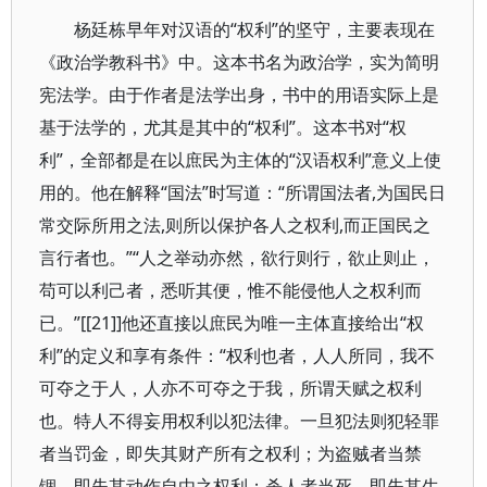
杨廷栋早年对汉语的“权利”的坚守，主要表现在
《政治学教科书》中。这本书名为政治学，实为简明
宪法学。由于作者是法学出身，书中的用语实际上是
基于法学的，尤其是其中的“权利”。这本书对“权
利”，全部都是在以庶民为主体的“汉语权利”意义上使
用的。他在解释“国法”时写道：“所谓国法者,为国民日
常交际所用之法,则所以保护各人之权利,而正国民之
言行者也。”“人之举动亦然，欲行则行，欲止则止，
苟可以利己者，悉听其便，惟不能侵他人之权利而
已。”[[21]]他还直接以庶民为唯一主体直接给出“权
利”的定义和享有条件：“权利也者，人人所同，我不
可夺之于人，人亦不可夺之于我，所谓天赋之权利
也。特人不得妄用权利以犯法律。一旦犯法则犯轻罪
者当罚金，即失其财产所有之权利；为盗贼者当禁
锢，即失其动作自由之权利；杀人者当死，即失其生