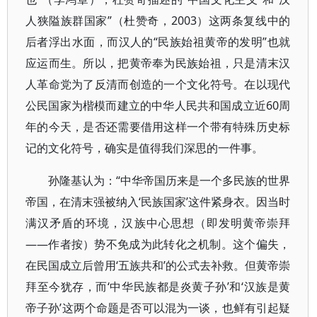
人狭隘族群国家”（杜赞奇，2003）这两条复线中的
后者浮出水面，而汉人的“民族始祖黄帝的发明”也就
应运而生。所以，把黄帝奉为民族始祖，只是清末汉
人革命党为了反清而创造的一个文化符号。在以现代
公民国家为楷模而建立的中华人民共和国成立近60周
年的今天，是否还需要借用这样一个带有特殊历史标
记的文化符号，确实是值得我们深思的一件事。
孙隆基认为：“中华帝国历来是一个多民族的世界
帝国，在清末强被纳入‘民族国家’这件紧身衣。因当时
满汉矛盾的环境，汉族中心思想（即发明黄帝崇拜
——作者按）势不免成为此转化之机制。这个偏失，
在民国成立后曾用‘五族共和’的公式去补救。但黄帝崇
拜至今犹存，而‘中华民族都是炎黄子孙’和‘汉族是黄
帝子孙’这两个命题是否可以混为一谈，也鲜有引起疑