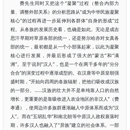
费先生同时又把这个“凝聚”过程（整合内部力
量、调整外部关系）的分析思路从“成为中华民族凝聚
核心”的过程再进一步延伸到各群体“自身的形成”过
程。从各族的发展历史看，也确是如此。无论是成吉
思汗早期对草原各部的统一，还是努尔哈赤对女真各
部的统一，最初都是从一个小部落起家，以此为凝聚
核心进行发展，并最后形成了强大的“蒙古”和“满
洲”。至于说到“汉人”，也是一个在两千多年的“分分
合合”的演变过程中逐渐成型的。在汉唐等中原皇朝强
盛时期，“开始向四周的各族辐射，把他们吸收成汉族
的一部分。……汉族的壮大并不是单纯靠人口的自然
增长，更重要的是靠吸收进入农业地区的非汉人”（费
孝通），使周边许多族群逐渐融入中原体系而成为“汉
人”。而在“五胡乱华”和南北朝等中原汉人政权衰落时
期，许多汉人也融入了“异族”建立的社会体系。一部