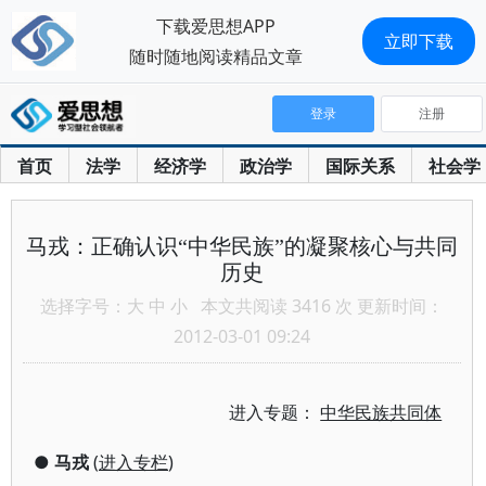
下载爱思想APP
立即下载
随时随地阅读精品文章
登录
注册
首页
法学
经济学
政治学
国际关系
社会学
马戎：正确认识“中华民族”的凝聚核心与共同
历史
选择字号：
大
中
小
本文共阅读 3416 次 更新时间：
2012-03-01 09:24
进入专题：
中华民族共同体
●
马戎
(
进入专栏
)