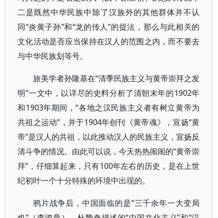
二是既然中华民族中除了汉族外的其他群体并不认
同“炎黄子孙”和“龙的传人”的提法，那么与此相关的
文化活动是否应当保持在汉人的范围之内，而不要去
与中华民族划等号。
旅美学者孙隆基在“清季民族主义与黄帝崇拜之发
明”一文中，以详尽的史料分析了清朝末年的1902年
和1903年期间，“各地之汉民族主义者有树立黄帝为
共祖之运动”，并于1904年创刊《黄帝魂》，宣扬“黄
帝”是汉人的共祖，以此推动汉人的民族主义，宣扬反
清斗争的情况。由此可以说，今天热热闹闹的“黄帝崇
拜”，仔细算起来，只有100年左右的历史，是在上世
纪初叶一个十分特殊的环境中出现的。
鸦片战争后，中国面临的是“三千余年一大变局
也”（李鸿章），杜赞奇描述的“中国文化主义”和“汉