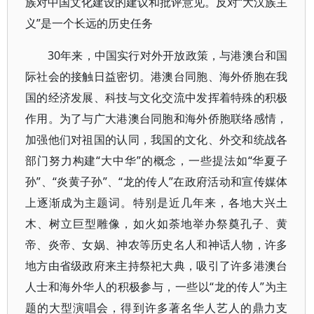
族对中国文化建设的建议和批评意见。反对“大汉族主
义”是一个长远的历史任务
30年来，中国实行对外开放政策，与港澳台和国
际社会的接触日益密切。港澳台同胞、海外侨胞在我
国的经济发展、科技与文化交流中发挥着特殊的积极
作用。为了与广大港澳台同胞和海外侨胞联络感情，
加强他们对祖国的认同，我国的文化、外交和统战各
部门努力构建“大中华”的概念，一些提法如“华夏子
孙”、“炎黄子孙”、“龙的传人”在政府活动和宣传媒体
上逐渐成为主题词。特别是近几年来，各地大兴土
木、树立巨型雕像，如火如荼地举办祭奠孔子、黄
帝、炎帝、女娲、神农等历史名人和神话人物，许多
地方由省级政府来主持祭祀大典，吸引了许多港澳台
人士和海外华人的积极参与，一些以“龙的传人”为主
题的大型演唱会，得到许多著名华人艺人的鼎力支