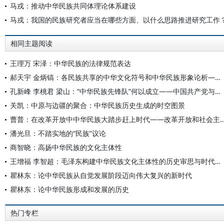
马戎：推动中华民族共同体理论体系建设
马戎：我国的民族研究者应当在哪些方面、以什么思路推进研究工作
相同主题阅读
王理万 宋泽：中华民族的法律规范表达
郝天宇 金炳镐：各民族共享的中华文化符号和中华民族形象论析——以人民币为视角
孔新峰 李桃君 梁山：“中华民族先锋队”何以成立——中国共产党与中华民族关系理论的生成逻辑
关凯：中原与边疆的聚合：中华民族历史生成的时空图景
曹普：在改革开放中中华民族大踏步赶上时代——改革开放和社会
潘光旦：不踏实地的“民族”议论
商智晓：高扬中华民族的文化主体性
王增福 李智超：毛泽东构建中华民族文化主体性的历史审思与时代启示
瞿林东：论中华民族从自觉发展阶段迈向伟大复兴的新时代
瞿林东：论中华民族形成和发展的历史
热门专栏