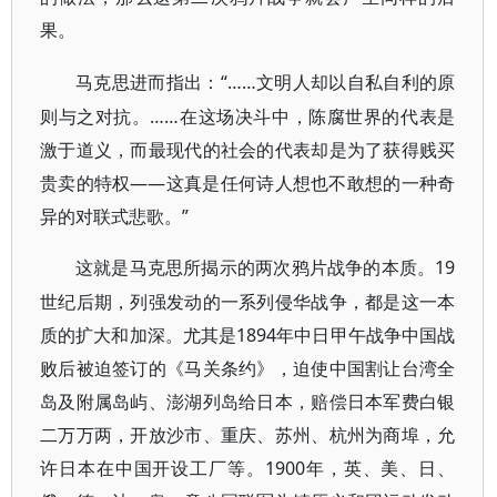
果。
“……文明人却以自私自利的原
马克思进而指出：
则与之对抗。……在这场决斗中，陈腐世界的代表是
激于道义，而最现代的社会的代表却是为了获得贱买
贵卖的特权——这真是任何诗人想也不敢想的一种奇
异的对联式悲歌。”
19
这就是马克思所揭示的两次鸦片战争的本质。
世纪后期，列强发动的一系列侵华战争，都是这一本
质的扩大和加深。尤其是1894年中日甲午战争中国战
败后被迫签订的《马关条约》，迫使中国割让台湾全
岛及附属岛屿、澎湖列岛给日本，赔偿日本军费白银
二万万两，开放沙市、重庆、苏州、杭州为商埠，允
许日本在中国开设工厂等。1900年，英、美、日、