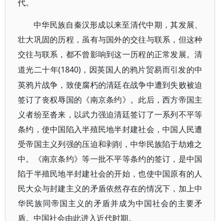
代。
中华民族自秦汉形成以来至清代中期，其发展、
壮大巩固的历程，虽有与国外的交往与联系，但这种
交往与联系，都不曾影响到这一历程的正常发展。清
(1840)，因英国人的鸦片贸易而引发的中
道光二十年
英鸦片战争，致使腐朽的清廷在战争中遭到失败被迫
签订了丧权辱国的《南京条约》。此后，西方帝国主
义者纷至沓来，以武力强迫清廷签订了一系列不平等
条约，使中国陷入半殖民地半封建社会，中国人民遭
受帝国主义列强的压迫和剥削，中华民族陷于劫难之
中。《南京条约》等一批不平等条约的签订，是中国
陷于半殖民地半封建社会的开始，也使中国原有的人
民大众与封建主义的矛盾依然存在的情况下，加上中
华民族同帝国主义的矛盾并成为中国社会的主要矛
盾。中国社会由此进入近代时期。