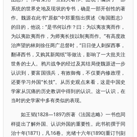
系统的世界史地及现状的专书，确是一部开创性的著
作。魏源在此书“原叙”中郑重指出撰述《海国图志》
的目的，他说：“是书何以作？曰：为以夷攻夷而作，
为以夷款夷而作，为师夷长技以制夷而作。”有高度政
治声望的林则徐任两广总督时，“日日使人刺探西事，
翻译西书，又购其新闻纸”等做法，影响了一大批关注
世务的士人。鸦片战争的经过及其结局使魏源进一步
认识到，要富国强兵，有效御侮，不仅要内修政理，
还要学习外国“长技”。从历史观点来看，这是中国史
学家从沉痛的历史教训中得到的认识。这一认识，在
当时的史学家中多有类似的表现。
(1828—1897)所著《法国志略》一书也同
如王韬
样提出了解外国、认识外国的重要性。此书初撰于同
治十年(1871)，凡16卷。光绪十六年(1890)重订刊刻