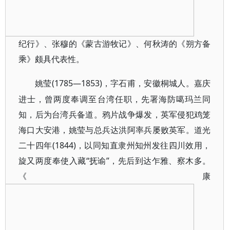
纪行》、
张穆的《蒙古游牧记》、何秋涛的《朔方备
乘》颇具代表性。
(1785—1853)，字石甫，安徽桐城人。嘉庆
姚莹
进士，曾两度奉调至台湾任职，先署海防噶玛兰同
知，后为台湾兵备道。鸦片战争爆发，英军侵犯鸡笼
海口大安港，姚莹与总兵达洪阿率兵屡败英军。道光
二十四年(1844)，以同知直隶州知州发往四川效用，
旋又两度奉使入藏“抚谕”，先后到达乍雅、察木多。
《康