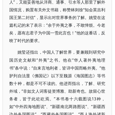
人”，又能妥善地从洋商、通事、引水等人那里了解外
国情况，购置有关外文书籍，称赞林则徐“知会英吉利
国王第二封信”，显示出对世界事务的了解。姚莹在这
篇札记的末了表示：“余于外夷之事，不敢惮烦。今老
矣，愿有志君子为中国一雪此言也！”他的这番话，反
映了时代的要求。
姚莹还指出，中国人了解世界，要兼顾到研究中
“外夷”之书。他在“华人著外夷地理
国历史文献和
书”条中说：“自来言地利者，皆详中国而略外夷。”他
胪列自法显《佛国记》以下至魏源《海国图志》等书
数十种，都是不可不读的。他进而指出，了解、研究
外域，“非如文人词客徒资博雅、助新奇也。故留心世
务者，皆于此矻矻焉。”本书卷十六载图说13种，
如“中外四海地图说”、“新疆南北两路图说”、“新疆西
边外各国图说”、“西藏外各国图说”、“西人海外诸新