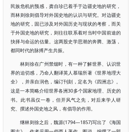
民族危机的预感，龚自珍已着手于边疆史地的研究，
而林则徐则倡导对外国史地的认识与研究。对边疆史
地的研究，固已涉及对外国历史与现状的考察，而关
于外国史地的研究，则往往联系着对当时中国前途的
抉择与命运的估量。这两股史学思潮的奔腾、激荡，
都同时代的脉搏产生共振。
林则徐在广州禁烟时，有一种了解世界、认识世
界的迫切感，乃命人翻译英人慕瑞所著《世界地理大
全》，并亲自润色，编订刊刻，定名为《四洲志》。
30多个国家地理、历史的
这是一本简略介绍世界各洲
书。此书虽仅一卷，但开风气之先，对后来学人研
究、撰述外国史地之风，有倡导的作用。
(1794—1857)写出了《海国
继林则徐之后，魏源
图志》。作者采用一些西人著作、图说，编撰了一部