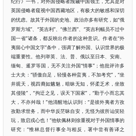
纪行》一书，对外国侵略者觊觎中国领土，尤其是对
英国侵略者窥视中国西藏地区，有极大的敏感和深切
“俄
的忧虑。故其于外国的史地、政治亦多有研究，如
罗斯方域”、“英吉利”、“佛兰西”、“英吉利幅员不过中
国一省”诸条，都反映出作者的这种意识。作者在“外
夷留心中国文字”条中，强调了解外国、认识世界的极
端重要性。他列举英、法、普、俄以至日本、安南、
缅甸、暹罗等国，无不关注外国“情事”；他批评许多
士大夫：“骄傲自足，轻慢各种蛮夷，不加考究”，“坐
井观天，视四裔如魑魅，暗昧无知，怀柔乏术，坐致
其侵陵”，“拘迂之见，误天下国家”，“勤于小而忘其
大，不亦舛哉！”他清醒地认识到：“是彼外夷者方孜
孜勤求世务，而中华反茫昧自安，无怪为彼所讪笑轻
玩，致启戎心也！”他钦佩林则徐重视对于外国情事的
研究：“惟林总督行事全与相反，署中尝有善译之