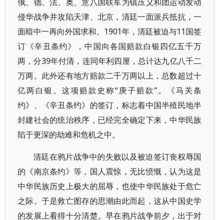
俄、德、法、奥、意八国联军为镇压义和团运动发动
侵华战争并攻陷天津、北京，清廷一面派兵抵抗，一
面暗中一再向外国求和。1901年，清廷被迫与11国签
订《辛丑条约》，中国向各国赔款白银四亿五千万
两，分39年付清，连同年利四厘，总计达九亿八千二
万两。此外还有地方赔款二千万两以上，总数超过十
亿两白银。这项赔款史称“庚子赔款”。《马关条
约》、《辛丑条约》的签订，标志着中国半殖民地半
封建社会的统治秩序，已经完全确定下来，中华民族
陷于更深的劫难和危机之中。
清廷在鸦片战争中的失败以及被迫签订丧权辱国
的《南京条约》等，国人震惊，无比愤慨，认为这是
中华民族历史上极大的屈辱，也使中华民族处于危亡
之际。于是救亡图存的思潮由此而起，这从中国史学
的发展上看得十分清楚。早在鸦片战争前夕，出于对