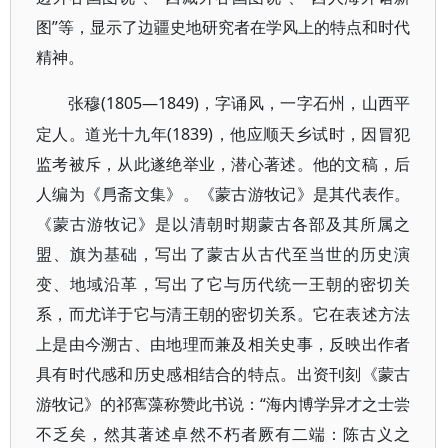
图”等，显示了边疆史地研究者在学风上的特点和时代
精神。
(1805—1849)，字诵风，一字石州，山西平
张穆
定人。道光十九年(1839)，他应顺天乡试时，因冒犯
监考被斥，从此遂绝举业，潜心著述。他的文稿，后
人编为《㐆斋文集》。《蒙古游牧记》是其代表作。
《蒙古游牧记》是以清朝时期蒙古各部及其所属之
盟、旗为基础，写出了蒙古从古代至当世的历史演
变、地域沿革，写出了它与历代统一王朝的密切关
系，而尤详于它与清王朝的密切关系。它在表述方法
上是由今溯古、由地理而兼及相关史事，反映出作者
具有时代感和历史感相结合的特点。出资刊刻《蒙古
游牧记》的祁寯藻称赞此书说：“海内博学异才之士尝
不乏矣，然其著述卓然不朽者厥有二端：陈古义之