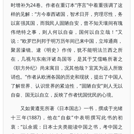
时增补为24卷。作者在重订本“序言”中着重强调了这
样的见解：“方今泰西诸国，智术日开，穷理尽性，务
以富强其国，而我民人固陋自安，曾不知天壤间有瑰
伟绝特之事，则人何以自奋，国何以自立哉！”又
说：“欧罗巴列邦于明万历年间已来中国，立埠通商，
聚居濠镜。逮《明史》作传，犹不能明法兰西之所
在，几视与东南洋诸岛国等，是其于艾儒略所著之
《职方外纪》尚未寓目，况其他哉？宜其为远人所致
诮也。”作者从欧洲各国的历史和现状，提出了中国人
了解世界、认识世界的紧迫性，“固陋自安”则人无以
自奋、国无以自立，反映了作者忧国忧民的心境。
又如黄遵宪所著《日本国志》一书，撰成于光绪
(1887)，他在“自叙”中表明撰写此书的初
十三年
衷：“以余观：日本士夫类能读中国之书，考中国之