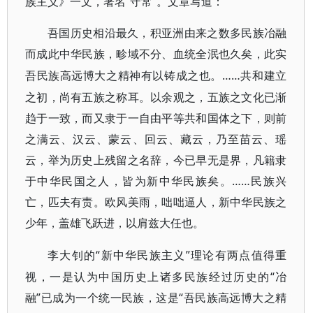
族主义》一文，署名“守常”。文章写道：
吾国历史相沿最久，积亚洲由来之数多民族冶融
而成此中华民族，畛域不分、血统全泯也久矣，此实
……共和建立
吾民族高远博大之精神有以铸成之也。
之初，尚有五族之称耳。以余观之，五族之文化已渐
趋于一致，而又隶于一自由平等共和国体之下，则前
之满云、汉云、蒙云、回云、藏云，乃至苗云、瑶
云，举为历史上残留之名辞，今已早无是界，凡籍隶
于中华民国之人，皆为新中华民族矣。……民族兴
亡，匹夫有责。欧风美雨，咄咄逼人，新中华民族之
少年，盖雄飞跃进，以肩兹大任也。
“新中华民族主义”理论有两点值得重
李大钊的
视，一是认为中国历史上诸多民族经过历史的“冶
融”已成为一个统一民族，这是“吾民族高远博大之精