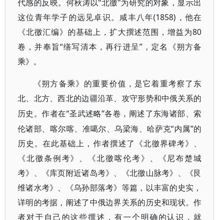
代感的反映。何秋涛以“北徼”为研究的对象，显示出
这位青年学子的远见卓识。咸丰八年(1858)，他在
《北徼汇编》的基础上，扩大撰述范围，增益为80
卷，并奉旨“缮写清本，再行进呈”，定名《朔方备
乘》。
《朔方备乘》的重要价值，是它着重考察了东
北、北方、西北的边疆沿革、攻守形势和中俄关系的
“圣武述略”各卷，阐述了东海诸部、索
历史。作者在
伦诸部、喀尔喀、准噶尔、乌梁海、哈萨克“内属”的
历史。在此基础上，作者撰述了《北徼界碑考》、
《北徼条例考》、《北徼喀伦考》、《尼布楚城
考》、《库页附近诸岛考》、《北徼山脉考》、《艮
维诸水考》、《乌孙部落考》等篇，以丰富的史实，
详明的考据，阐述了中俄边界关系的历史和现状。作
者对于自己的这些撰述，有一个明确的认识，就