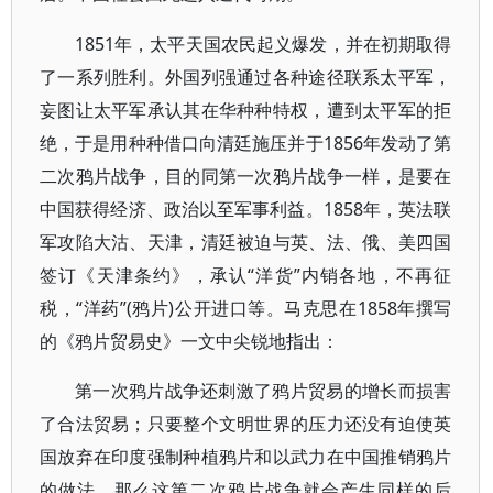
1851年，太平天国农民起义爆发，并在初期取得
了一系列胜利。外国列强通过各种途径联系太平军，
妄图让太平军承认其在华种种特权，遭到太平军的拒
绝，于是用种种借口向清廷施压并于1856年发动了第
二次鸦片战争，目的同第一次鸦片战争一样，是要在
中国获得经济、政治以至军事利益。1858年，英法联
军攻陷大沽、天津，清廷被迫与英、法、俄、美四国
签订《天津条约》，承认“洋货”内销各地，不再征
税，“洋药”(鸦片)公开进口等。马克思在1858年撰写
的《鸦片贸易史》一文中尖锐地指出：
第一次鸦片战争还刺激了鸦片贸易的增长而损害
了合法贸易；只要整个文明世界的压力还没有迫使英
国放弃在印度强制种植鸦片和以武力在中国推销鸦片
的做法，那么这第二次鸦片战争就会产生同样的后