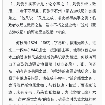
书，则贵乎实事求是；论今事之书，则贵乎经世致
用。二者不可得兼，而张子石州《蒙古游牧记》独能
兼之。”他又说：“又是之成，读史者得实事之资；临
政者收经世致用之益，岂非不朽之盛业哉！”这对《蒙
古游牧记》的评论应当说是中肯的。
(1824—1862)，字愿船，福建光泽人。道
何秋涛
光二十四年(1844)进士，授刑部主事。他和张穆在学
术上的旨趣和民族危机感的共识极为相近。何秋涛写
出了自己的边疆史地巨著《朔方备乘》。张、何齐
名，确有许多共同之处。何秋涛的边疆史地研究，着
眼于中俄边界问题。他在咸丰初年，“益究经世之务，
尝谓俄罗斯地居北徼，与我朝边卡相近，而诸家论
述，未有专书，乃采官私载籍，为《北徼汇编》六
卷。”这种“经世之务”的责任，确是当时民族危机的时