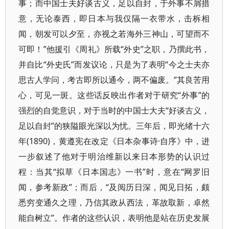
事；而中国士夫好谈古义，足以自封，于外事不屑措
意，无论泰西，即日本与我仅隔一衣带水，击柝相
闻，朝发可以夕至，亦视之若海外三神山，可望而不
可即！”他援引《周礼》所载“外史”之职，乃撰此书，
并自比“外史氏”而发议论，只是为了表明“今之士夫亦
思古人学问，考古即所以通今，两不偏废。”其良苦用
心，可见一斑。这些话反映出作者对于研究“外事”的
强烈的自觉意识，对于当时的中国士大夫“好谈古义，
足以自封”的狭隘眼光深以为忧。三年后，即光绪十六
年(1890)，黄遵宪在改定《日本杂事诗·自序》中，进
一步叙述了他对于明治维新以来日本形势的认识过
程：当其“拟草《日本国志》一书”时，意在“网罗旧
闻，参考新政”；而后，“及阅历日深，闻见日拓，颇
悉穷变通久之理，乃信其政从西法，革故取新，卓然
能自树立”。作者的这些认识，表明他是站在历史发展