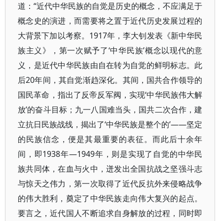
道：“近代中华民族的自觉是历史的概念，不应满足于
概念史的演进，而需要将之置于近代历史发展过程的
大背景下加以考察。1917年，李大钊发表《新中华民
族主义》，第一次赋予了‘中华民族’概念以现代的意
义，是近代中华民族由自在转为自觉的鲜明标志。此
后20年间，其自觉渐趋深化。其间，国共合作领导的
国民革命，指出了反帝反军阀，实现‘中华民族伟大解
放’的奋斗目标；九一八国难当头，国共二次合作，建
立抗日民族战线，揭出了‘中华民族是整个的’——坚定
的民族信念，便是其最重要的表征。而此后十余年
间，即1938年—1949年，则是实现了自觉的中华民
族共同体，在血与火中，迸发出全国抗战之坚强斗志
与惊天之伟力，第一次取得了近代反抗外来侵略战争
的伟大胜利，奠定了中华民族走向伟大复兴的起点。
要言之，近代国人不断追求自身解放的过程，同时即