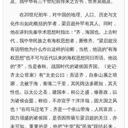
及。我中华有三十世纪前传来之古书，世界莫能及。
20世纪初年，对中国的地理、人口、历史与文
在
化作出如此概括的学者，梁启超外罕有其人。同时，
他在讲到先秦学术思想时指出：“齐，海国也。上古时
代，我中华民族之有海权思想者，厥惟齐。”梁启超没
有说明他为什么作出这样的论断，当然，他说的“有海
权思想”也不可与近代以来的海权思想同日而语。他说
的“齐”，当是春秋、战国时代的诸侯国齐国。《史记·
齐太公世家》有“太史公曰：吾适齐，自泰山属之琅
琊，北被于海，膏壤二千里，其民阔达多匿知，其天
性也。以太公之圣，建国本，桓公之盛，修善政，以
为诸侯会盟，称伯，不亦宜乎？洋洋哉，固大国之风
也！”在司马迁笔下，齐是一个依山带海，人民富庶，
国力强盛的诸侯国，是否因而吸引梁启超的关注，亦
未可知。重要的是，他把“中华”和“民族”联结起来，