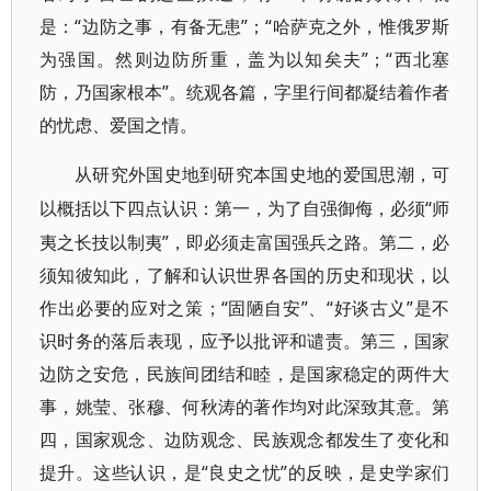
是：“边防之事，有备无患”；“哈萨克之外，惟俄罗斯
为强国。然则边防所重，盖为以知矣夫”；“西北塞
防，乃国家根本”。统观各篇，字里行间都凝结着作者
的忧虑、爱国之情。
从研究外国史地到研究本国史地的爱国思潮，可
“师
以概括以下四点认识：第一，为了自强御侮，必须
夷之长技以制夷”，即必须走富国强兵之路。第二，必
须知彼知此，了解和认识世界各国的历史和现状，以
作出必要的应对之策；“固陋自安”、“好谈古义”是不
识时务的落后表现，应予以批评和谴责。第三，国家
边防之安危，民族间团结和睦，是国家稳定的两件大
事，姚莹、张穆、何秋涛的著作均对此深致其意。第
四，国家观念、边防观念、民族观念都发生了变化和
提升。这些认识，是“良史之忧”的反映，是史学家们