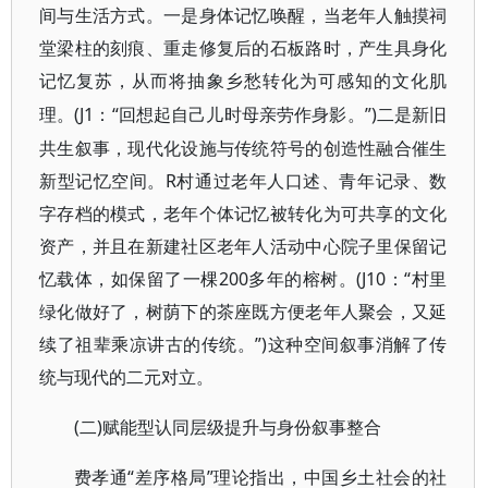
间与生活方式。一是身体记忆唤醒，当老年人触摸祠
堂梁柱的刻痕、重走修复后的石板路时，产生具身化
记忆复苏，从而将抽象乡愁转化为可感知的文化肌
(J1：“回想起自己儿时母亲劳作身影。”)二是新旧
理。
共生叙事，现代化设施与传统符号的创造性融合催生
新型记忆空间。R村通过老年人口述、青年记录、数
字存档的模式，老年个体记忆被转化为可共享的文化
资产，并且在新建社区老年人活动中心院子里保留记
忆载体，如保留了一棵200多年的榕树。(J10：“村里
绿化做好了，树荫下的茶座既方便老年人聚会，又延
续了祖辈乘凉讲古的传统。”)这种空间叙事消解了传
统与现代的二元对立。
(二)赋能型认同层级提升与身份叙事整合
“差序格局”理论指出，中国乡土社会的社
费孝通