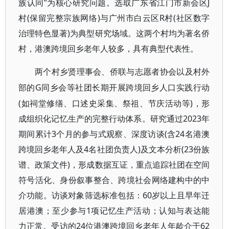
族认同”为核心研究问题。选取广东省江门市新会区J
村(保留完整宗族网络)与广州市白云区R村(社区数字
治理特色显著)为典型研究场域。这两个村均为著名侨
村，港澳跨境回乡老年人较多，具有典型代表性。
两个村乡贤理事会、侨联与志愿者协会以及村外
G同乡会等社团长期开展跨境回乡人口实践行动
部的
(如祠堂修缮、口述史采集、祭祖、节庆活动等)，形
成组织化记忆生产的完整行动体系。研究通过2023年
期间累计3个月的参与式观察、深度访谈(含24名港澳
跨境回乡老年人及4名社团负责人)及文本分析(23份族
谱、政策文件)，形成数据互证，重点追踪社团在空间
符号活化、身份叙事整合、跨境社会网络建构中的中
介功能。访谈对象筛选标准包括：60岁以上且早年迁
居港澳；至少参与1项记忆生产活动；认知与表达能
力正常。受访的24位港澳跨境回乡老年人年龄介于62