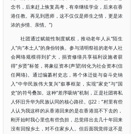
念书，后来赶上恢复高考，有幸继续学业，后来在香
港任教。再见到恩师，这不仅仅是师生之情，更是浓
浓的乡情、亲情。”)
“陌生
社团通过赋能性制度赋权，推动老年人从
人”向“本土人”的身份转换。参与清明祭祖的老年人社
会网络规模得到扩大，捐资修缮共享福利设施者获
得“乡贤”标签，将象征资本(声望)转化为社会资本(信
任网络)。通过编纂村史志，将个体迁徙与奋斗史纳
入“中华民族伟大复兴”叙事框架，实现“家史”与“国
史”的符号叠加。这种“差序吸纳”机制，正是社团将私
人怀旧升华为民族认同的核心路径。(J22：“村里有些
人认为我这样的从香港回来的是在香港混不下去的，
刚开始时我心里也有些负担，总觉得出去几十年回来
没有回报乡土，对不住家乡人。但后面我觉得这不是