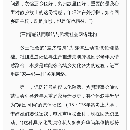
问题，衣锦还乡也好，穷归故里也好，重要的是我心
里对故乡故土的这份情感，年轻时在外打拼，如今回
乡建学校，既是报恩，也是传承精神。”)
(三)情感认同联结与跨境社会网络建构
“差序格局”为群体互动提供伦理基
乡土社会的
础。社团通过记忆再生产推进港澳跨境回乡老年人情
感聚合，本质是赋能弥合城乡文化张力的过程，进而
重建“家—邻—村”关系网络。
第一，记忆符号的仪式化激活。乡贤理事会通过
茶话会引导老年人重述家族迁徙史，将个体叙事升华
“家国同构”的集体记忆。(J15：“78年我考上大学，
为
李婶她们凑钱送我，鞭炮声响彻全村，现在回想仍激
动。”)这种具身化展演将私人叙事升华为集体情感符