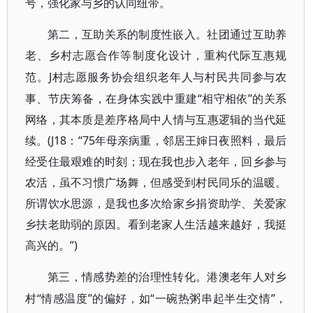
号，强化家与乡的认同纽带。
第二，互助关系的制度性嵌入。社团通过互助养
老、乡村志愿合作等制度化设计，重构代际互惠规
J村志愿服务协会组织老年人与村民共同参与农
范。
事、节庆筹备，在身体实践中重建“相守相依”的关系
网络，其本质是差序格局中人情与互惠逻辑的当代延
续。(J18：“75年母亲病重，邻居王婶日夜照料，最后
经受住最艰难的时刻；现在我也步入老年，回乡参与
农活，虽不习惯广场舞，但感受到村民同乐的温暖。
所谓饮水思源，是我也多次给家乡捐资助学、关爱家
乡扶老助弱的原因。看到老家人生活越来越好，我挺
高兴的。”)
第三，情感势差的治理性转化。港澳老年人对乡
“情感温度”的偏好，如“一碗热粥串起半生交情”，
村