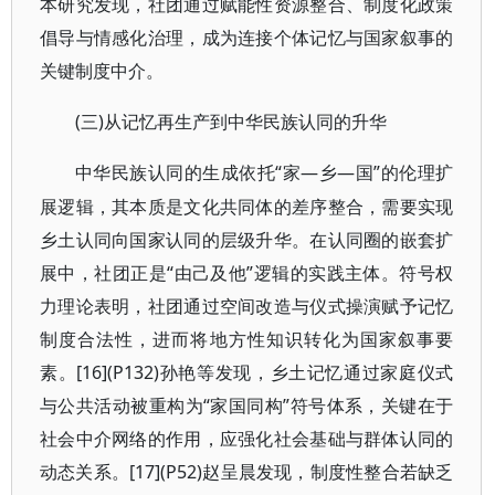
本研究发现，社团通过赋能性资源整合、制度化政策
倡导与情感化治理，成为连接个体记忆与国家叙事的
关键制度中介。
(三)从记忆再生产到中华民族认同的升华
“家—乡—国”的伦理扩
中华民族认同的生成依托
展逻辑，其本质是文化共同体的差序整合，需要实现
乡土认同向国家认同的层级升华。在认同圈的嵌套扩
展中，社团正是“由己及他”逻辑的实践主体。符号权
力理论表明，社团通过空间改造与仪式操演赋予记忆
制度合法性，进而将地方性知识转化为国家叙事要
素。[16](P132)孙艳等发现，乡土记忆通过家庭仪式
与公共活动被重构为“家国同构”符号体系，关键在于
社会中介网络的作用，应强化社会基础与群体认同的
动态关系。[17](P52)赵呈晨发现，制度性整合若缺乏