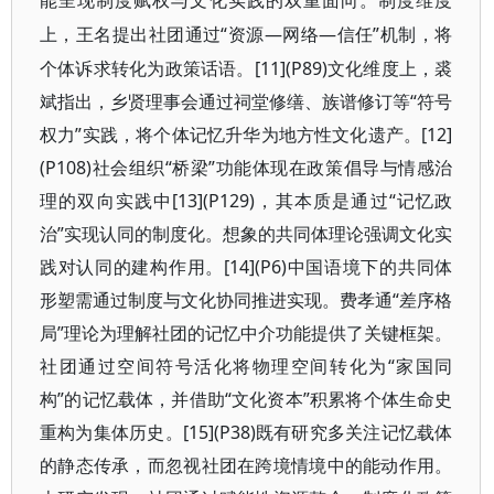
能呈现制度赋权与文化实践的双重面向。制度维度
“资源—网络—信任”机制，将
上，王名提出社团通过
个体诉求转化为政策话语。[11](P89)文化维度上，裘
斌指出，乡贤理事会通过祠堂修缮、族谱修订等“符号
权力”实践，将个体记忆升华为地方性文化遗产。[12]
(P108)社会组织“桥梁”功能体现在政策倡导与情感治
理的双向实践中[13](P129)，其本质是通过“记忆政
治”实现认同的制度化。想象的共同体理论强调文化实
践对认同的建构作用。[14](P6)中国语境下的共同体
形塑需通过制度与文化协同推进实现。费孝通“差序格
局”理论为理解社团的记忆中介功能提供了关键框架。
社团通过空间符号活化将物理空间转化为“家国同
构”的记忆载体，并借助“文化资本”积累将个体生命史
重构为集体历史。[15](P38)既有研究多关注记忆载体
的静态传承，而忽视社团在跨境情境中的能动作用。