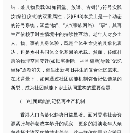
(如祠堂、族谱、古树)与符号实践
结，兼具物质载体
(如祭祖仪式)的双重属性，[2](P43)本质上是一个动态
的符号系统，涵盖“物”、“人”(宗族网络)、“事”，其再
生产依赖于时空情境中的持续性互动。老年人对乡土
人、物、事的具身体验，既是个体生命史的具象化表
达，也是乡村共同体文化基因的承载。然而，传统村
落的物理空间变迁(如旧宅拆除、祠堂翻新)导致“记忆
坐标”逐渐消失，催生出新与旧共生的复合记忆需求。
在此背景下，如何通过社团赋能机制弥合记忆链条的
断裂，成为社团赋能下乡土认同重构的重要命题。
(二)社团赋能的记忆再生产机制
香港人口高龄化趋势日益显著。面对香港社会资
源紧张与养老成本攀升的现实，更多的港澳老年人倾
向选择大湾区内地城市养老。这一群体的回乡实践已