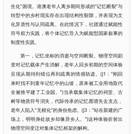
生化”困境。港澳老年人离乡期间形成的“记忆断裂”与
转型中的乡村现实存在出现结构性裂隙，并表现为文
化异质性与认同疏离。在此情况下，社团通过赋能性
符号权力实践，将个体记忆导入为赋能型国家叙事的
制度性实践。
第一，记忆坐标的消逝与空间断裂。物理空间剧
变对记忆载体产生消解，老年人回乡初期的空间体验
(J1：“刚回
呈现从期待到错位再到疏离的情感轨迹。
来时找不到童年记忆中的山坡，原来被工业用地取代
全被推平建了工业园。”)当承载集体记忆的祠堂、古
树等物质符号消失，代际传承的记忆图谱失去支点，
老年人陷入“无根化”的身份焦虑。(J3：“站在新建的广
场上，明明身处故乡却像异乡人。”)这种体验折射出
物理空间变迁对集体记忆框架的解构。