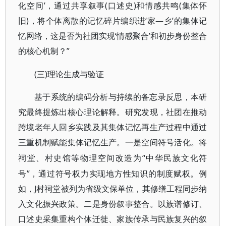
化空间’，通过共享叙事(口述史)和情感共鸣(集体怀
旧)，将个体离散的记忆碎片编织进‘家—乡’的集体记
忆网络，这是否为社团实现‘情感聚合’和初步身份整合
的核心机制？”
(三)理论生成与验证
基于系统的编码分析与持续的备忘录反思，本研
究最终提炼出核心理论解释。研究发现，社团在推动
跨境老年人回乡实践及其集体记忆再生产过程中通过
三重机制赋能集体记忆生产。一是空间符号活化。将
“中华民族文化符
祠堂、村史馆等物理空间改造为
号”，通过符号权力实现地方性知识的制度赋权。例
如，J村祠堂被列为省级文保单位，其修缮工程同步纳
入文化振兴政策。二是身份叙事整合。以族谱修订、
口述史采集重构个体迁徙、家族传承与民族复兴的叙