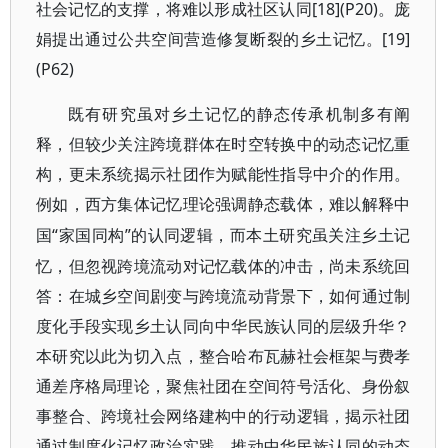
社会记忆的支撑，将难以形成社区认同[18](P20)。庞
娟提出通过公共空间营造修复断裂的乡土记忆。[19]
(P62)
既有研究虽对乡土记忆的静态传承机制多有阐
释，但较少关注跨境群体在时空转换中的动态记忆重
构，更未系统揭示社团作为赋能性指导中介的作用。
例如，西方集体记忆理论强调静态载体，难以解释中
“家国同构”的认同逻辑，而本土研究虽关注乡土记
国
忆，但忽视跨境流动对记忆载体的冲击，尚未系统回
答：在城乡空间剧变与跨境流动背景下，如何通过制
度化手段实现乡土认同向中华民族认同的层级升华？
本研究以此为切入点，整合哈布瓦赫社会框架与费孝
通差序格局理论，聚焦社团在空间符号活化、身份叙
事整合、跨境社会网络建构中的行动逻辑，揭示社团
通过制度化记忆政治实践，推动中华民族认同的动态