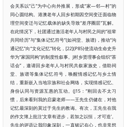
会关系以“己”为中心向外推展，形成“家—邻—村”的
同心圆结构。港澳老年人回乡初期因空间变迁面临物
理空间变迁与记忆载体的缺失导致“差序圈层”瓦解。
在此情况下，社团通过激活老年人与村民之间的“祖辈
共同经历”与“集体记忆符号”(如祠堂、族谱)，推动“沟
通记忆”向“文化记忆”转化，[22](P85)使流动生命史升
华为“家国同构”的制度性叙事。J村乡贤理事会组织“茶
话会”，邀请回乡老年人与村民共叙家族史，借助祠
堂、族谱等集体记忆符号，唤醒情感记忆与乡土情
结，重新嵌入当地宗族和社会网络，实现情感记忆、
身份认同与资源互惠的互动。(J15：“刚回去不太习
惯，后来看到我的启蒙老师——王先生仍健在，对他
记忆最深刻的莫过于先生的教诲。有次，王先生在我
的作文簿上批注‘文章有进步，若加之以恒，才可造’。
先生的评语让我印象深刻，一直铭记在心，也非常想