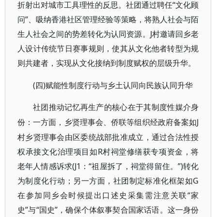
折射出对城市工具理性的反思。社团通过聘任“文化顾
问”、吸纳香港社区管理经验等策略，将熟人社会与陌
生人社会之间的势差转化为认同资源。J村邀请回乡老
人设计传统节日赛事规则，使其从文化他者转型为规
则共建者，实现从文化接纳到制度赋权的层级升华。
(四)赋能性制度行动与乡土认同向民族认同升华
社团推动记忆再生产的核心在于其制度性媒介身
J
份：一方面，乡贤理事会、侨联等组织经政府备案如
村乡贤理事会由区委统战部批准成立，通过合法性授
权承接文化治理项目如R村祠堂修缮获专项资金，将
老年人情感诉求(J1：“祖屋拆了，祠堂得留住。”)转化
为制度化行动；另一方面，社团制定标准化框架如G
在参加同乡会时候提出口述史采集需注意关联“家
史”与“国史”，确保个体叙事契合国家话语。这一身份