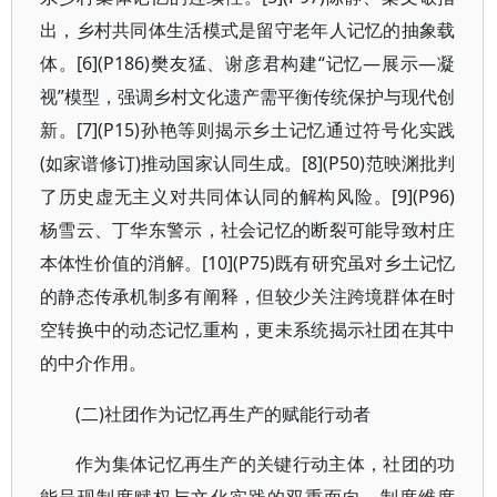
出，乡村共同体生活模式是留守老年人记忆的抽象载
体。[6](P186)樊友猛、谢彦君构建“记忆—展示—凝
视”模型，强调乡村文化遗产需平衡传统保护与现代创
新。[7](P15)孙艳等则揭示乡土记忆通过符号化实践
(如家谱修订)推动国家认同生成。[8](P50)范映渊批判
了历史虚无主义对共同体认同的解构风险。[9](P96)
杨雪云、丁华东警示，社会记忆的断裂可能导致村庄
本体性价值的消解。[10](P75)既有研究虽对乡土记忆
的静态传承机制多有阐释，但较少关注跨境群体在时
空转换中的动态记忆重构，更未系统揭示社团在其中
的中介作用。
(二)社团作为记忆再生产的赋能行动者
作为集体记忆再生产的关键行动主体，社团的功