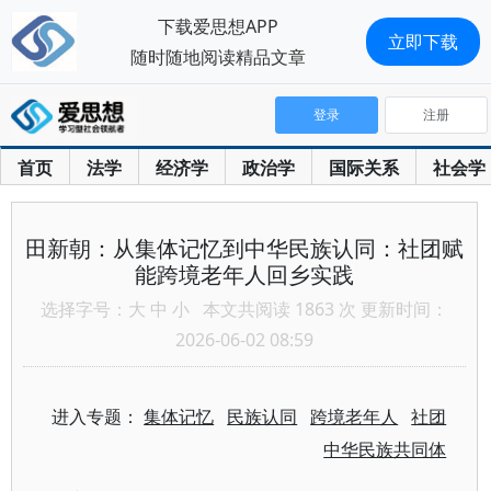
下载爱思想APP
立即下载
随时随地阅读精品文章
登录
注册
首页
法学
经济学
政治学
国际关系
社会学
田新朝：从集体记忆到中华民族认同：社团赋
能跨境老年人回乡实践
选择字号：
大
中
小
本文共阅读 1863 次 更新时间：
2026-06-02 08:59
进入专题：
集体记忆
民族认同
跨境老年人
社团
中华民族共同体