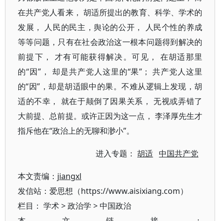
在共产党人看来， 胡适所提出的教育、科学、学术的
发展， 人民的民主，舆论的公开， 人民个性的养成
等等问题，只有在社会政治这一根本问题得到解决的
前提下， 才有可能获得解决。可见， 在胡适那里
的“因”， 却是共产党人这里的“果”； 共产党人这里
的“因”，却是胡适眼中的果。不难从逻辑上发现，胡
适的不幸， 就在于颠倒了因果关系， 无视或弄错了
大前提、总前提。或许正因为这一点， 李泽厚先生才
指斥他在“政治上的无聊和渺小”。
进入专题：
胡适
中国共产党
本文责编：
jiangxl
发信站：爱思想（https://www.aisixiang.com）
栏目：
学术
>
政治学
>
中国政治
本文链接：