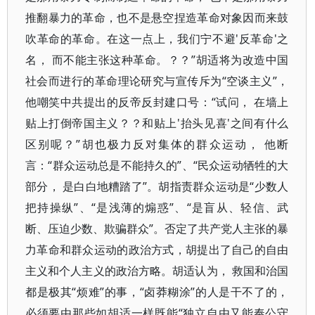
推翻暴力的革命，也不是悬空捏造革命对象因而来鼓
吹革命的革命。在这一点上，我们宁不避'反革命'之
名， 而不能主张这种革命。？？”胡适将为改造中国
社会而进行的革命理论研究与宣传斥为“空谈主义”，
他嘲笑中共提出的反帝反封建口号：“试问， 在墙上
贴上打倒帝国主义？？和贴上'抬头见喜'之间有什么
区别呢？”胡也极力反对集体的群众运动， 他断
言：“群众运动总是不能持久的”、“民众运动牺牲的大
部分， 是白白地糟踏了”。胡指责群众运动是“少数人
把持操纵”、“是浅薄的煽惑”、“是盲从、轻信、武
断、压迫少数、欺骗群众”。否定了共产党人主张的暴
力革命和群众运动的政治方式，胡提出了自己的自由
主义和个人主义的政治方略。胡适认为， 救国和治国
都是极其“烦难”的事，“卤莽糊涂”的人是干不了的，
必须要由那些如胡适一样既能“独立自由又能奉公守