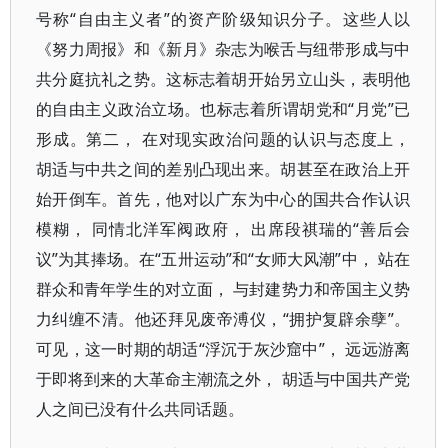
号称“自由主义者”的资产阶级知识分子。这些人以
《努力周报》和《新月》杂志为喉舌与纽带形成与中
共分庭抗礼之势。这标志着胡开始另立山头，表明他
的自由主义政治立场。也标志着所谓胡党和“月党”已
形成。第二， 在对现实政治问题的认识与态度上，
胡适与中共之间的差别凸现出来。胡甚至在政治上开
始开倒车。首先，他对以广东为中心的国共合作认识
模糊， 同情北洋军阀政府， 出席段祺瑞的“善后会
议”为其捧场。在“五卅运动”和“女师大风潮”中， 站在
群众和青年学生的对立面， 与封建势力和帝国主义势
力纠缠不清。他还拜见废帝溥仪，“拥护复辟余孽”。
可见，这一时期的胡适“浮沉于灰沙窟中”， 远远游离
于即将到来的大革命主潮流之外， 胡适与中国共产党
人之间已没有什么共同话题。