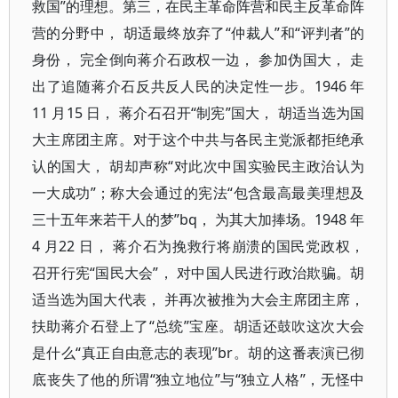
救国”的理想。第三，在民主革命阵营和民主反革命阵
营的分野中， 胡适最终放弃了“仲裁人”和“评判者”的
身份， 完全倒向蒋介石政权一边， 参加伪国大， 走
出了追随蒋介石反共反人民的决定性一步。1946 年
11 月15 日， 蒋介石召开“制宪”国大， 胡适当选为国
大主席团主席。对于这个中共与各民主党派都拒绝承
认的国大， 胡却声称“对此次中国实验民主政治认为
一大成功”；称大会通过的宪法“包含最高最美理想及
三十五年来若干人的梦”bq， 为其大加捧场。1948 年
4 月22 日， 蒋介石为挽救行将崩溃的国民党政权，
召开行宪“国民大会”， 对中国人民进行政治欺骗。胡
适当选为国大代表， 并再次被推为大会主席团主席，
扶助蒋介石登上了“总统”宝座。胡适还鼓吹这次大会
是什么“真正自由意志的表现”br。胡的这番表演已彻
底丧失了他的所谓“独立地位”与“独立人格”，无怪中