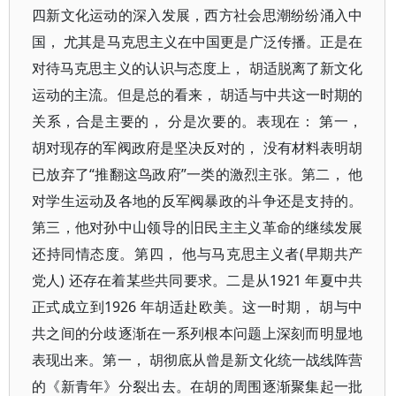
四新文化运动的深入发展，西方社会思潮纷纷涌入中
国， 尤其是马克思主义在中国更是广泛传播。正是在
对待马克思主义的认识与态度上， 胡适脱离了新文化
运动的主流。但是总的看来， 胡适与中共这一时期的
关系，合是主要的， 分是次要的。表现在： 第一，
胡对现存的军阀政府是坚决反对的， 没有材料表明胡
已放弃了“推翻这鸟政府”一类的激烈主张。第二， 他
对学生运动及各地的反军阀暴政的斗争还是支持的。
第三，他对孙中山领导的旧民主主义革命的继续发展
还持同情态度。第四， 他与马克思主义者(早期共产
党人) 还存在着某些共同要求。二是从1921 年夏中共
正式成立到1926 年胡适赴欧美。这一时期， 胡与中
共之间的分歧逐渐在一系列根本问题上深刻而明显地
表现出来。第一， 胡彻底从曾是新文化统一战线阵营
的《新青年》分裂出去。在胡的周围逐渐聚集起一批