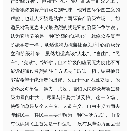
行阶级分析， 但却于不知不觉中高居于群众之上，
带着很浓的资产阶级贵族气味。他对国际帝国主义的
帮腔，也让人怀疑是站在了国际资产阶级立场上。胡
适反对马克思主义最激烈的就是它的阶级斗争学说，
认为它培养的是一种“阶级的仇视心”。就像众多资产
阶级学者一样， 胡适也竭力掩盖社会关系中的阶级分
立和阶级斗争。虽然胡适高谈“人权”、“自由”、“民
主”、“宪政”、“法制”，但本阶级的虚弱无力使他不可
能设想通过激烈的斗争方式去争取这一切，结果他只
能寄希望于统治者的恩赐。又由于他的右翼立场， 他
必然反对革命、暴力、武装， 害怕人民群众与新生阶
级力量的壮大， 尽量与旧势力谋妥协。这一立场，
使得他总是从个人主义、人道主义、自由主义方面去
理解民主，将民主主要理解为一种“生活方式”， 而没
有认识到民主首先是一种运动， 没有从革命方面去理