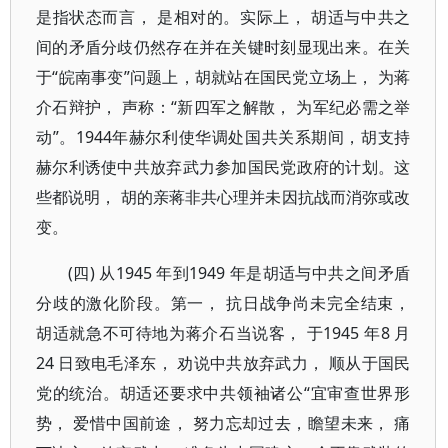
是指状态而言， 是相对的。实际上， 胡适与中共之
间的矛盾分歧仍然存在并在关键时刻显现出来。在关
于“皖南事变”问题上，胡就站在国民党立场上， 为蒋
介石辩护， 声称：“新四军之解散， 为军纪必需之举
动”。1944年赫尔利使华调处国共关系期间，胡支持
赫尔利诱使中共放弃武力参加国民党政府的计划。这
些都说明， 胡的亲蒋非共心理并未因抗战而消弥或改
变。
(四) 从1945 年到1949 年是胡适与中共之间矛盾
分歧的激化阶段。第一， 抗日战争尚未完全结束，
胡适就急不可待地为蒋介石当说客， 于1945 年8 月
24 日致电毛泽东， 劝说中共放弃武力， 顺从于国民
党的统治。胡适还要求中共领袖诸公“宜审查世界形
势， 爱惜中国前途， 努力忘却过去，瞻望未来， 痛