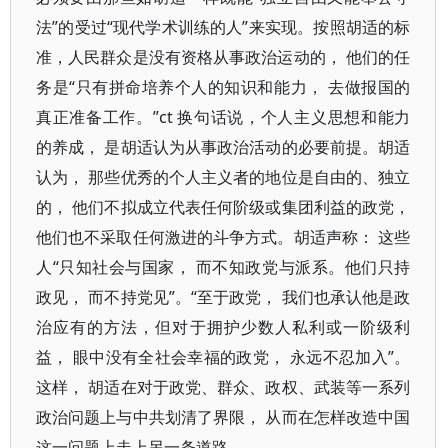
法”的受过“现代学术训练的人”来实现。按照胡适的标
准，人民群众是没有资格从事政治运动的， 他们的任
务是“只有拼命培养个人的知识和能力， 去做报国的
真正准备工作。”ct 换句话说，个人主义思想和能力
的养成， 是胡适认为从事政治活动的必要前提。胡适
认为， 那些优秀的个人主义者的地位是自由的、独立
的， 他们不拟成立代表任何阶级或集团利益的政党，
他们也不采取任何激进的斗争方式。胡适声称： 这些
人“只知社会与国家， 而不知政党与派系。他们只持
政见， 而不持党见”。“至于政党， 我们也承认他是政
治应有的方法，但对于拥护少数人私利或一阶级利
益， 眼中没有全社会幸福的政党， 永远不忍加入”。
这样， 胡适在对于政党、群众、政权、武装等一系列
政治问题上与中共划清了界限， 从而在怎样改造中国
这一问题上走上另一条道路。