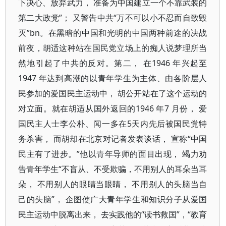
下决心、放弃武力， 准备为中国建立一个不靠武装的
第二大政党”； 又警告中共“万不可以小不忍而自致毁
灭”bn。在黑暗的中国和光明的中国两种前途的决战
前夜，胡适这种站在国民党立场上的痴人说梦理所当
然地引起了中共的反对。第二， 在1946 年兴起至
1947 年达到高潮的以青年学生为主体、由各阶层人
民参加的爱国民主运动中， 胡公开站在了这个运动的
对立面。就在胡适从国外返回的1946 年7 月份， 爱
国民主人士李公朴、闻一多在5天内先后被国民党特
务杀害， 而胡却在北京对记者发表谈话， 宣称“中国
民主有了进步。”他以青年导师的面目出现， 竭力劝
告青年学生“不盲从、不受欺骗，不用别人的耳朵当耳
朵， 不用别人的眼睛当眼睛， 不用别人的头脑当自
己的头脑”， 企图使广大青年学生和知识分子从爱国
民主运动中脱离出来， 去实践他的“读书救国”，“教育