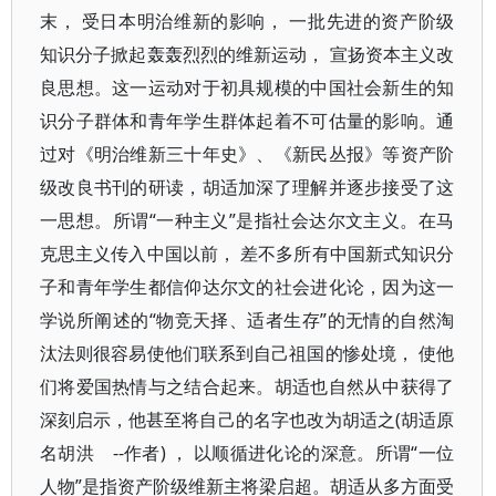
末， 受日本明治维新的影响， 一批先进的资产阶级
知识分子掀起轰轰烈烈的维新运动， 宣扬资本主义改
良思想。这一运动对于初具规模的中国社会新生的知
识分子群体和青年学生群体起着不可估量的影响。通
过对《明治维新三十年史》、《新民丛报》等资产阶
级改良书刊的研读，胡适加深了理解并逐步接受了这
一思想。所谓“一种主义”是指社会达尔文主义。在马
克思主义传入中国以前， 差不多所有中国新式知识分
子和青年学生都信仰达尔文的社会进化论，因为这一
学说所阐述的“物竞天择、适者生存”的无情的自然淘
汰法则很容易使他们联系到自己祖国的惨处境， 使他
们将爱国热情与之结合起来。胡适也自然从中获得了
深刻启示，他甚至将自己的名字也改为胡适之(胡适原
名胡洪 --作者) ， 以顺循进化论的深意。所谓“一位
人物”是指资产阶级维新主将梁启超。胡适从多方面受