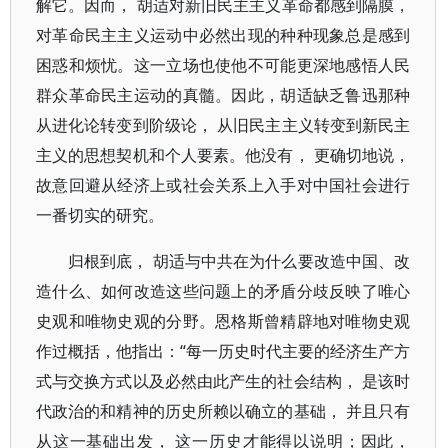
解它。因而， 胡适对新旧民主主义革命都感到隔膜，
对革命民主主义运动中必然出现的种种现象总是感到
困惑和烦忧。这一立场也使他不可能更深地感悟人民
群众革命民主运动的真髓。因此，胡适缺乏鲁迅那种
从进化论转变到阶级论， 从旧民主主义转变到新民主
主义的思想契机和个人要素。他没有， 更确切地说，
故意回避从经济上或社会关系上入手对中国社会进行
一番切实的研究。
归根到底， 胡适与中共在为什么要改造中国、改
造什么、如何改造这些问题上的矛盾分歧反映了唯心
史观和唯物史观的分野。恩格斯曾精辟地对唯物史观
作过概括，他指出：“每一历史时代主要的经济生产方
式与交换方式以及必然由此产生的社会结构， 是该时
代政治的和精神的历史所赖以确立的基础， 并且只有
从这一基础出发， 这一历史才能得以说明；因此，