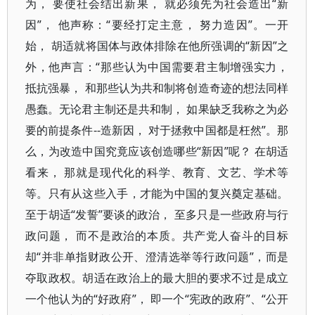
为， 要使社会结出新果， 就必须先为社会造出“新
因”， 他声称：“要经打定主意， 努力造因”。一开
始， 胡适就将国体与政体排除在他所强调的“新因”之
外，他声言：“那些认为中国需要君主制增强实力，
抵抗强暴， 和那些认为共和制将创造奇迹的想法同样
愚蠢。无论君主制还是共和制， 如果缺乏我称之为必
要的前提条件--造新因， 对于拯救中国都是枉然”。那
么，为改造中国究竟应该创造哪些“新因”呢？ 在胡适
看来， 那就是现代化的科学、教育、文艺、学术等
等。只有从这些入手，才能为中国的复兴奠定基础。
至于胡适“发誓”要谈的政治， 至多只是一些政府与行
政问题， 而不是政治的本质。共产党人奋斗的目标
却“并非单指财政公开、澄清选举等行政问题”，而是
夺取政权。胡适在政治上的最大胆的要求不过是成立
一个他认为的“好政府”， 即一个“宪政的政府”、“公开