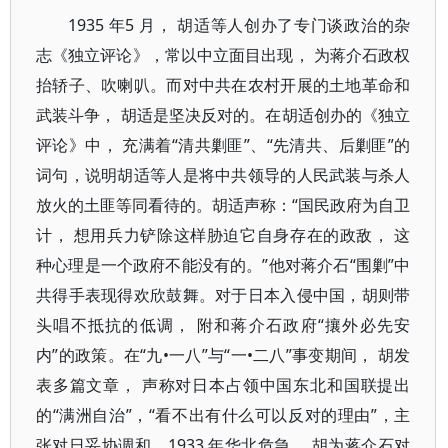
1935 年5 月， 胡适等人创办了专门谈政治的杂
志《独立评论》，常以中立面目出现， 为蒋介石政权
抬轿子、吹喇叭。而对中共在农村开展的土地革命和
武装斗争， 胡适是坚决反对的。在胡适创办的《独立
评论》中， 充满着“清共剿匪”、“先清共、后剿匪”的
词句，说明胡适等人是将中共领导的人民武装与杀人
放火的土匪等同看待的。胡适声称：“国民政府为自卫
计， 想用兵力铲除这样胁迫它自身存在的政敌， 这
种心理是一个政府不能没有的。”他对蒋介石“围剿”中
共得手表现得欢欣鼓舞。对于日本入侵中国，胡则带
头唱不抵抗的低调， 附和蒋介石政府“攘外必先安
内”的政策。在“九•一八”与“一•二八”事变期间， 胡发
表多篇文章， 声称对日本占领中国东北和国联提出
的“满洲自治”，“看不出有什么可以反对的理由”，主
张对日妥协调和。1933 年华北危急， 胡为蒋介石对