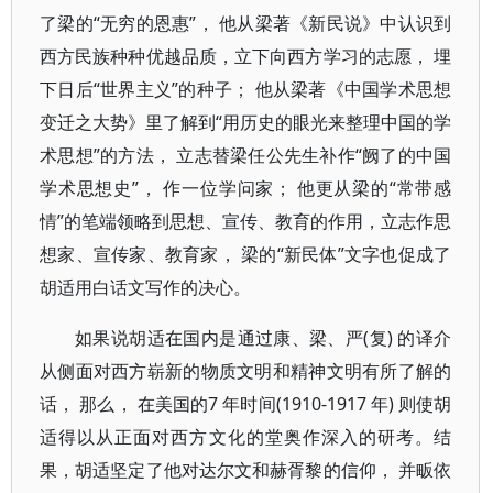
了梁的“无穷的恩惠”， 他从梁著《新民说》中认识到
西方民族种种优越品质，立下向西方学习的志愿， 埋
下日后“世界主义”的种子； 他从梁著《中国学术思想
变迁之大势》里了解到“用历史的眼光来整理中国的学
术思想”的方法， 立志替梁任公先生补作“阙了的中国
学术思想史”， 作一位学问家； 他更从梁的“常带感
情”的笔端领略到思想、宣传、教育的作用，立志作思
想家、宣传家、教育家， 梁的“新民体”文字也促成了
胡适用白话文写作的决心。
如果说胡适在国内是通过康、梁、严(复) 的译介
从侧面对西方崭新的物质文明和精神文明有所了解的
话， 那么， 在美国的7 年时间(1910-1917 年) 则使胡
适得以从正面对西方文化的堂奥作深入的研考。结
果，胡适坚定了他对达尔文和赫胥黎的信仰， 并畈依