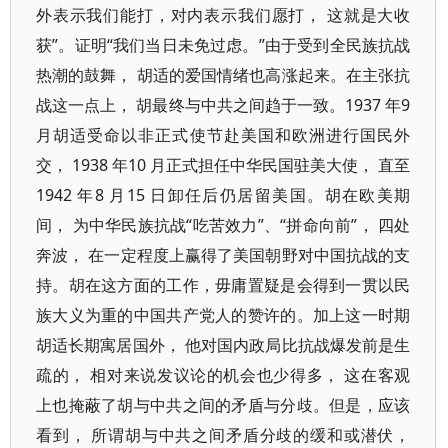
外表示我们能打，对内表示我们愿打， 这就是大收
获”。证明“我们当日未免过虑。”由于受到全民族抗战
热潮的鼓舞， 胡适的爱国情绪也高涨起来。在主张抗
战这一点上， 胡最终与中共之间趋于一致。1937 年9
月胡适受命以非正式使节赴美国和欧洲进行国民外
交， 1938 年10 月正式担任中华民国驻美大使， 直至
1942 年8 月15 日卸任后仍居留美国。胡在欧美期
间， 为中华民族抗战“吃苦效力”、“拼命向前”， 四处
奔波， 在一定程度上赢得了美国朝野对中国抗战的支
持。胡在这方面的工作，毋庸置疑是会得到一贯以民
族大义为重的中国共产党人的赞许的。加上这一时期
胡适长期寓居国外， 他对国内政局比抗战爆发前是生
疏的， 相对来说发议论的机会也少得多， 这在客观
上也掩蔽了胡与中共之间的矛盾与分歧。但是，应该
看到， 所谓胡与中共之间矛盾分歧的缓和或潜伏，