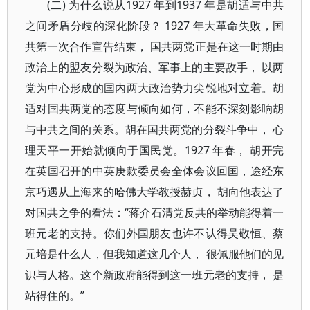
(二) 为什么说从1927 年到1937 年是胡适与中共
之间矛盾分歧的深化阶段？ 1927 年大革命失败，国
共第一次合作宣告结束， 国共两党正是在这一时期由
政治上的盟友分裂为政治、军事上的主要敌手， 以两
党为中心形成的国内两大政治势力尖锐地对立着。胡
适对国共两党的态度与倾向如何，不能不深刻影响胡
与中共之间的关系。胡在国共两党的分裂斗争中， 心
理天平一开始就倾向于国民党。1927 年春， 胡开完
在英国召开的中英庚款委员会全体会议回国，途经东
京巧遇从上海来的哈佛大学教授赫贞， 胡向他表达了
对国共之争的看法：“蒋介石清党反共的举动能得着一
班元老的支持。你们外国朋友也许不认得吴敬恒、蔡
元培是什么人，但我知道这几个人， 很佩服他们的见
识与人格。这个新政府能得到这一班元老的支持， 是
站得住的。”