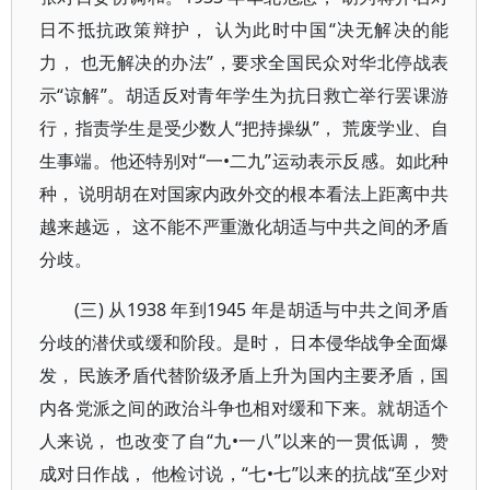
日不抵抗政策辩护， 认为此时中国“决无解决的能
力， 也无解决的办法”，要求全国民众对华北停战表
示“谅解”。胡适反对青年学生为抗日救亡举行罢课游
行，指责学生是受少数人“把持操纵”， 荒废学业、自
生事端。他还特别对“一•二九”运动表示反感。如此种
种， 说明胡在对国家内政外交的根本看法上距离中共
越来越远， 这不能不严重激化胡适与中共之间的矛盾
分歧。
(三) 从1938 年到1945 年是胡适与中共之间矛盾
分歧的潜伏或缓和阶段。是时， 日本侵华战争全面爆
发， 民族矛盾代替阶级矛盾上升为国内主要矛盾，国
内各党派之间的政治斗争也相对缓和下来。就胡适个
人来说， 也改变了自“九•一八”以来的一贯低调， 赞
成对日作战， 他检讨说，“七•七”以来的抗战“至少对