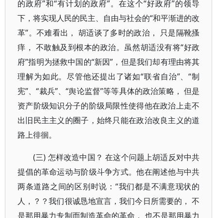
的政府”和“有计划的政府”。在这个“好政府”的领导
下，将实现人民的民主、自由与社会的“和平渐进的改
革”。不难看出， 胡适谈了多时的政治， 只是隔靴搔
痒， 不敢触及到根本的政治。虽然胡适没有将“好政
府”指明为拯救中国的“新因”，但是我们却有理由将其
理解为如此。尽管他还提出了诸如“联省自治”、“制
宪”、“裁兵”、“舆论监督”等等具体的政治策略， 但是
资产阶级知识分子的阶级局限性使得他在政治上走不
出旧民主主义的圈子，始终只能在政治改良主义的道
路上徘徊。
(三) 怎样改造中国？ 在这个问题上胡适反对中共
提倡的革命运动与阶级斗争方式。他在阐述他与中共
两条道路之间的区别时说：“我们都是不满意现状的
人，？？我们很诚恳地宣言，我们今日所需要的， 不
是那用暴力专制而制造革命的革命， 也不是那用暴力