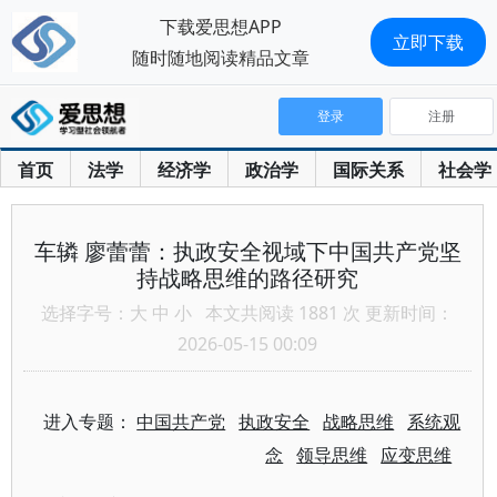
下载爱思想APP
立即下载
随时随地阅读精品文章
登录
注册
首页
法学
经济学
政治学
国际关系
社会学
车辚 廖蕾蕾：执政安全视域下中国共产党坚
持战略思维的路径研究
选择字号：
大
中
小
本文共阅读 1881 次 更新时间：
2026-05-15 00:09
进入专题：
中国共产党
执政安全
战略思维
系统观
念
领导思维
应变思维