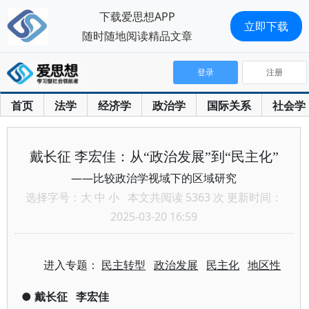
下载爱思想APP
立即下载
随时随地阅读精品文章
登录
注册
首页
法学
经济学
政治学
国际关系
社会学
戴长征 李宏佳：从“政治发展”到“民主化”
——比较政治学视域下的区域研究
选择字号：
大
中
小
本文共阅读 5363 次 更新时间：
2025-03-20 16:59
进入专题：
民主转型
政治发展
民主化
地区性
●
戴长征
李宏佳