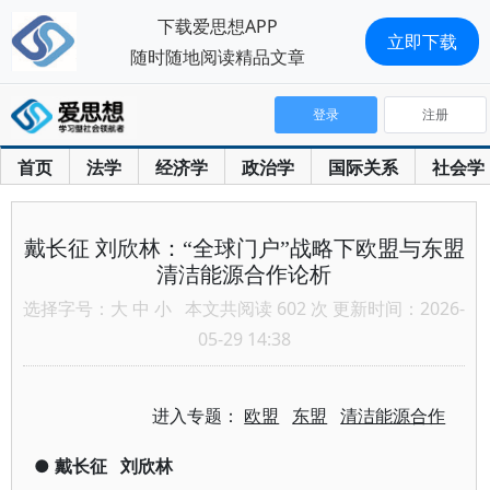
下载爱思想APP
立即下载
随时随地阅读精品文章
登录
注册
首页
法学
经济学
政治学
国际关系
社会学
戴长征 刘欣林：“全球门户”战略下欧盟与东盟
清洁能源合作论析
选择字号：
大
中
小
本文共阅读 602 次 更新时间：2026-
05-29 14:38
进入专题：
欧盟
东盟
清洁能源合作
●
戴长征
刘欣林