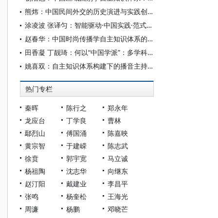
熊炜：中国民间外交的历史演进与实践创新
涂凌波 张译匀：智能驱动·中国实践·范式创新：“构建中国新闻传播学自主知识体系”专题研讨会综述
赵春华：中国时尚传播学自主知识体系的内在逻辑与实践路径
田香凝 丁靓琦：何以“中国学派”：多学科视野下中国特色新闻传播学建设的研究
姚喜双：自主知识体系构建下的播音主持高等专业教育研究
热门专栏
秦晖
陈行之
郑永年
龙应台
丁学良
曹林
鄢烈山
傅国涌
陈嘉映
黄宗智
于建嵘
陈志武
徐贲
郭宇宽
马立诚
杨祖陶
沈志华
向继东
赵汀阳
戴建业
李昌平
张鸣
杨奎松
王海光
周濂
杨鹏
邓晓芒