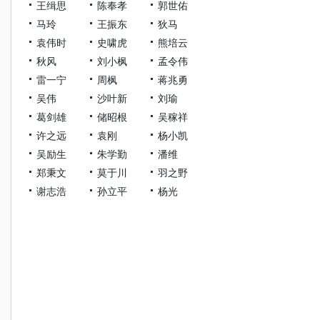
王缉思
陈奉孝
郭世佑
马玲
王振东
狄马
袁伟时
史啸虎
熊培云
秋风
刘小枫
孟令伟
雷一宁
周枫
蒋兆勇
吴伟
沙叶新
刘瑜
葛剑雄
储昭根
吴稼祥
许之远
袁刚
杨小凯
吴励生
朱学勤
潘维
郑秉文
莫于川
羽之野
谢志浩
孙立平
杨光