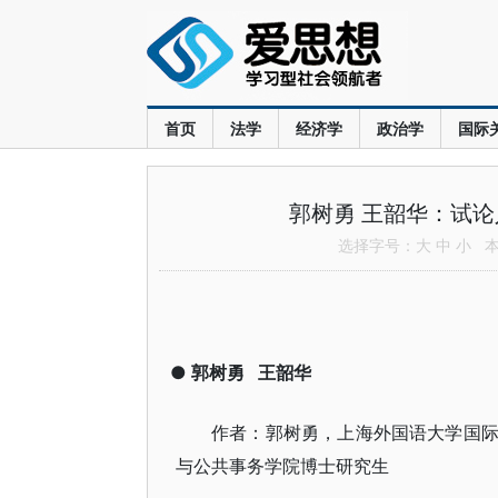
首页
法学
经济学
政治学
国际
郭树勇 王韶华：试
选择字号：
大
中
小
本文
●
郭树勇
王韶华
作者：郭树勇，上海外国语大学国
与公共事务学院博士研究生