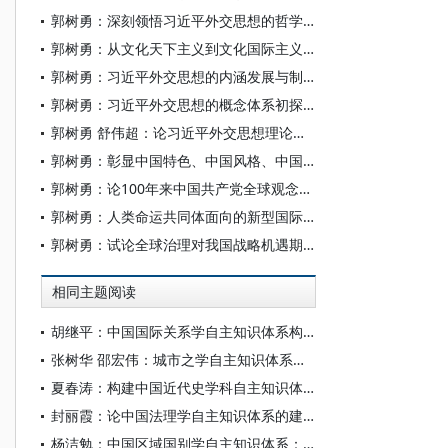
郭树勇：深刻领悟习近平外交思想的哲学智慧
郭树勇：从文化天下主义到文化国际主义：中国古代国际关系理论嬗变的一种考察
郭树勇：习近平外交思想的内涵发展与制度外化
郭树勇：习近平外交思想的概念体系初探：一种类型—关系—功能的概念分析
郭树勇 舒伟超：论习近平外交思想理论内涵的丰富发展
郭树勇：彰显中国特色、中国风格、中国气派
郭树勇：论100年来中国共产党全球观念变迁的主要规律
郭树勇：人类命运共同体面向的新型国际合作理论
郭树勇：试论全球治理对我国战略机遇期的影响
相同主题阅读
胡继平：中国国际关系学自主知识体系构建的时代转向
张树华 邵宏伟：城市之学自主知识体系正在加快形成
夏春涛：构建中国近代史学科自主知识体系刍议
封丽霞：论中国法理学自主知识体系的建构
杨洁勉：中国区域国别学自主知识体系：本原、借鉴和建构