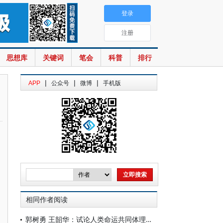
登录
注册
思想库
关键词
笔会
科普
排行
|
|
|
APP
公众号
微博
手机版
相同作者阅读
郭树勇 王韶华：试论人类命运共同体理念的学理化研究起点