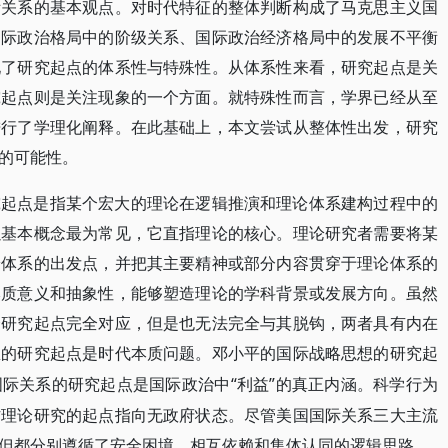
际关系的基本观点。对时代特征的整体判断构成了马克思主义国
国际政治格局中的阶级关系、国际政治经济格局中的发展不平衡
现了研究起点的体系性与特殊性。从体系性来看，研究起点是关
究起点则是关注现象的一个方面。就特殊性而言，学界已经从至
进行了学理化阐释。在此基础上，本文尝试从整体性出发，研究
的可能性。
究起点是指某个宏大的理论在逻辑推演和理论体系建构过程中的
以基本概念最为常见，它直指理论的核心。理论研究者需要将某
论体系的出发点，并把其主要精神或部分内容贯穿于理论体系的
本质意义和抽象性，能够塑造理论的学科背景或发展方向。虽然
个研究起点完全对应，但是也无法完全与其脱钩，两者具有内在
想的研究起点是时代本质问题。邓小平的国际战略思想的研究起
“利益”的真正内涵。科学行为
国际关系的研究起点是国际政治中
作理论研究的起点指向无政府状态。尽管美国国际关系三大主流
但都分别遵循了安全困境、相互依赖和集体认同的逻辑思路。