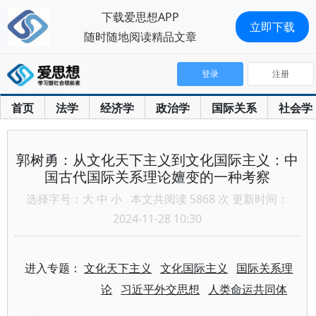
下载爱思想APP
立即下载
随时随地阅读精品文章
登录
注册
首页
法学
经济学
政治学
国际关系
社会学
郭树勇：从文化天下主义到文化国际主义：中
国古代国际关系理论嬗变的一种考察
选择字号：
大
中
小
本文共阅读 5868 次 更新时间：
2024-11-28 10:30
进入专题：
文化天下主义
文化国际主义
国际关系理
论
习近平外交思想
人类命运共同体