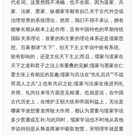
代名词。这显然既不准确，也不全面。因为道家、兵
家、法家、墨家、纵横家等都有自己关于古代外交或
治理世界的系统理论。然而，我们不得不承认，拥有
能够长期从根本上起作用，且有中国特色的早期传统
国际关系理论，首要的和主要的理论体系还是儒家思
想。百家都讲“天下”，但天下主义学说中较有系统、
较有影响的，还是文化天下主义;而且，儒家与道家在
天下之道和君子之治上有重叠的见解;儒家与墨家在仁
爱主张上有相近的旨趣;儒家与兵法在“先礼后兵”“不战
而屈人之兵”上也有共识之处;儒家与法家在推进刑礼
并用、礼尚往来等方面意见相通。也就是说，在中国
古代历史上，在维护王朝大统和帝国利益上，无论是
哪家学派想要发挥较大作用，都认为需要与儒家学说
多少贯通或互补;与此同时，儒家学说也不时地从其他
学说特别是从释道两家中吸取智慧，宋明理学就是重