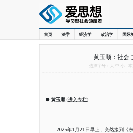
首页
法学
经济学
政治学
国际
黄玉顺：社会·
选择字号：
大
中
小
本文
●
黄玉顺
(
进入专栏
)
2025年1月21日早上，突然接到