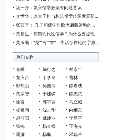
汤一介：复兴儒学必须有问题意识
李世华：以实干担当构筑儒学传承发展新高地
张西平： 孔子和儒学对欧洲启蒙运动的影响
黄裕生：何谓现代性儒学？为什么要提现代性儒学？
黄玉顺：“是”“有”“在”：生活存在论的字源学考察
热门专栏
秦晖
陈行之
郑永年
龙应台
丁学良
曹林
鄢烈山
傅国涌
陈嘉映
黄宗智
于建嵘
陈志武
徐贲
郭宇宽
马立诚
杨祖陶
沈志华
向继东
赵汀阳
戴建业
李昌平
张鸣
杨奎松
王海光
周濂
杨鹏
邓晓芒