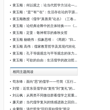
黄玉顺：何以观之：论当代哲学方法论——从杨国荣新著《以人观之》谈起
黄玉顺：“是”“有”“在”：生活存在论的字源学考察
黄玉顺教授《儒学“真善美”论丛》（三卷）出版
黄玉顺：论经典诠释中的主体转换——《中庸》学史的启示
黄玉顺：定姜：敬神宥宗的春秋女哲
黄玉顺 杨晓伟：拟象思维：《周易》“归纳‒演绎”的类比特质——《易传》“象”观念的认识论分析
黄玉顺 高伟：儒家教育哲学及其现代转化
黄玉顺：孔子等级观念与平等观念的张力及其化解
黄玉顺：可欲的自由：生活儒学的政治哲学要义
相同主题阅读
苟东锋：面向“思”的儒学——竹简《五行》中的三“思”论
刘莹：近世东亚儒学由“复性”到“复礼”的范式转型
刘云枫：从两类不同微信群看儒学之双重困境——熟人群一潭死水，匿名群乱作一团
廉天娇：当代儒学复兴的情感进路之回归与重构——评黄玉顺《中国情感哲学的当代复兴》
余秉颐：清代哲学“回归原始儒学”简议