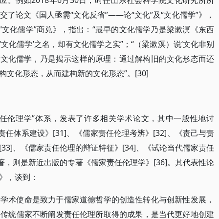
应。例如2018年6月30日，时任山东社会科学院文化研究所所
了论文《国人亟需“文化反省”——论“文化”及“文化儒学”》，
“文化儒学”商兑》，指出：“最早的文化儒学乃是梁漱溟《东西
文化儒学’之名，却有文化儒学之实”；“（梁漱溟）说‘文化非别
彻的文化儒学，乃是揭示这样的原理：通过解构旧的文化形态而还
文化形态，从而建构新的文化形态”。[30]
责任伦理学”体系，发表了许多相关学术论文，其中一般性地讨
任体系建设》[31]、《儒家责任伦理考辨》[32]、《责己与责
33]、《儒家责任伦理的辩证特征》[34]、《试论当代儒家责任
论著，则是新近出版的专著《儒家责任伦理学》[36]。其代表性论
》，谈到：
要学术使命是致力于儒家道德哲学的创造性转化与创新性发展，
。传统儒家不断阐发责任伦理所取得的成果，是当代更好地创建