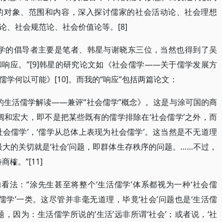
的对象、范围和内容，深入探讨儒家的社会活动论、社会理想
、社会规范论、社会价值论等。[8]
儒学的倡导者主要是笔者、韩星与谢晓东三位，当然也得到了吴
响应。”[9]韩星的研究论文如《社会儒学——关于儒学发展方
学何以可能》[10]。而我的“响应”包括两篇论文：
”的生活儒学解读——兼评“社会儒学”概念》。这是与涂可国的商
阔和宏大，即不是把某些既有的儒学排除在‘社会儒学’之外，而
会儒学’，‘儒学从总体上表现为社会儒学’。这当然是不无道理
最大的关切就是‘社会’问题，即群体生存秩序的问题。……不过，
榷。”[11]
的看法：“涂先生甚至将整个‘生活儒学’体系都视为一种‘社会儒
儒学’一类。这尽管并非毫无道理，毕竟‘社会’问题也是‘生活儒
，因为：生活儒学所说的‘生活’远非所谓‘社会’；或者说，‘社