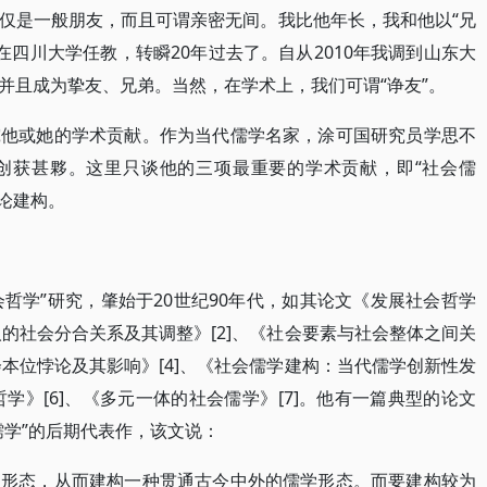
仅是一般朋友，而且可谓亲密无间。我比他年长，我和他以“兄
还在四川大学任教，转瞬20年过去了。自从2010年我调到山东大
并且成为挚友、兄弟。当然，在学术上，我们可谓“诤友”。
究他或她的学术贡献。作为当代儒学名家，涂可国研究员学思不
创获甚夥。这里只谈他的三项最重要的学术贡献，即“社会儒
理论建构。
会哲学”研究，肇始于20世纪90年代，如其论文《发展社会哲学
人的社会分合关系及其调整》[2]、《社会要素与社会整体之间关
会本位悖论及其影响》[4]、《社会儒学建构：当代儒学创新性发
哲学》[6]、《多元一体的社会儒学》[7]。他有一篇典型的论文
儒学”的后期代表作，该文说：
史形态，从而建构一种贯通古今中外的儒学形态。而要建构较为