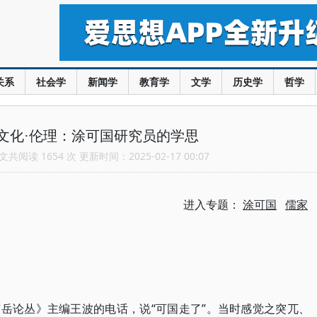
关系
社会学
新闻学
教育学
文学
历史学
哲学
文化·伦理：涂可国研究员的学思
共阅读 1654 次 更新时间：2025-02-17 00:07
进入专题：
涂可国
儒家
《东岳论丛》主编王波的电话，说“可国走了”。当时感觉之突兀、