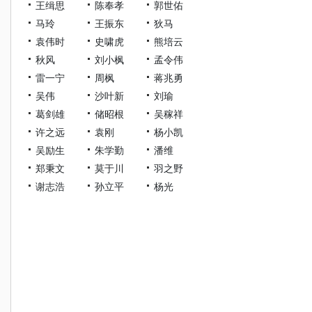
王缉思
陈奉孝
郭世佑
马玲
王振东
狄马
袁伟时
史啸虎
熊培云
秋风
刘小枫
孟令伟
雷一宁
周枫
蒋兆勇
吴伟
沙叶新
刘瑜
葛剑雄
储昭根
吴稼祥
许之远
袁刚
杨小凯
吴励生
朱学勤
潘维
郑秉文
莫于川
羽之野
谢志浩
孙立平
杨光