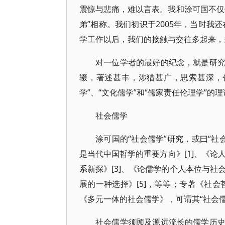
震惊与悲痛，难以言表。我和涂可国不仅
弟”相称。我们初识于2005年，当时我
学工作以后，我们的接触与交往多起来，
对一位学者的最好的纪念，就是研
辍，著述甚丰，涉猎甚广，思索甚深，
学”、“文化儒学”和“儒家责任伦理学”的
社会儒学
涂可国的“社会儒学”研究，或曰“社
是当代中国哲学的重要方向》[1]、《论
系新探》[3]、《论儒学的个人本位与社
展的一种选择》[5]，等等；专著《社会
《多元一体的社会儒学》，可谓其“社会
社会儒学须顾及源远流长的儒学历