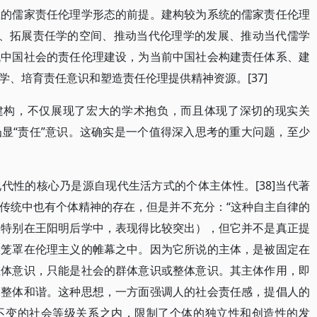
性的儒家责任伦理学形态的前提。建构较为系统的儒家责任伦理
足、拓展责任学的空间、推动当代伦理学的发展、推动当代儒学
代中国社会的责任伦理建设，为当前中国社会构建责任体系、建
、培育责任意识和塑造责任伦理提供精神资源。[37]
”建构，不仅展现了宏大的学术抱负，而且体现了深切的现实关
显“责任”意识。这确实是一个值得深入思考的重大问题，至少
代性的核心乃是源自现代生活方式的个体主体性。[38]当代著
传统中也有个体精神的存在，但是并不充分：“这种自主自律的
（特别在王阳明后学中，表现得比较突出），但它并不是真正提
被笼罩在伦理主义的帷幕之中。因为它所说的主体，是被固定在
主体意识，只能是社会的群体意识或整体意识。其主体作用，即
的整体和谐。这种思想，一方面强调人的社会责任感，提倡人的
不变的社会等级关系之内，限制了个体的独立性和创造性的发