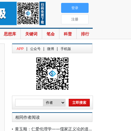
登录
注册
思想库
关键词
笔会
科普
排行
|
|
|
APP
公众号
微博
手机版
相同作者阅读
黄玉顺：仁爱伦理学——儒家正义论的道德哲学基础效应