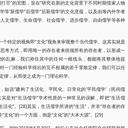
网打尽”的宏图，旨在“研究在新的文化背景下不同时期儒家人物
等‘新儒学’‘后儒学’‘后新儒学’的文化意蕴，以及由海内外学者
、人文儒学、生命儒学、社会儒学、进步儒学、自由儒学等各种
一个特定的视角即“文化”视角来审视整个当代儒学。这其实就是
的思考方式，即用唯一的存在者来统领所有的存在者，以形成一
缠绕的乱麻，我们拎住其中的任何一根线头，都能将其整体地提
面对一门经验科学得出的互不相属的若干零散定律，我们可以任
定律，从而使之成为一门理论科学。
，如说“建构了生活化、平民化、日常化的‘平民儒学’（民间儒
]，这其实是对“生活儒学”学术性质的一种常见的误解，即把“生活儒
生活化”。[28]其实，生活儒学所讲的“生活”，并非“存在者的存
非“文化”的一个方面，倒是“文化”的“大本大源”。[29]