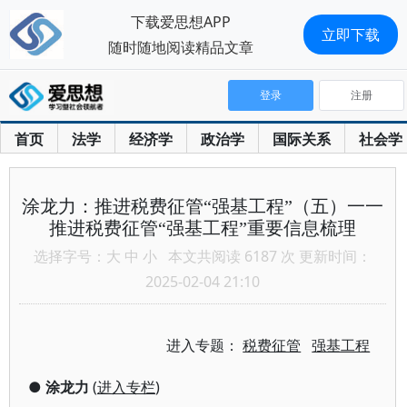
下载爱思想APP
立即下载
随时随地阅读精品文章
登录
注册
首页
法学
经济学
政治学
国际关系
社会学
涂龙力：推进税费征管“强基工程”（五）一一
推进税费征管“强基工程”重要信息梳理
选择字号：
大
中
小
本文共阅读 6187 次 更新时间：
2025-02-04 21:10
进入专题：
税费征管
强基工程
●
涂龙力
(
进入专栏
)