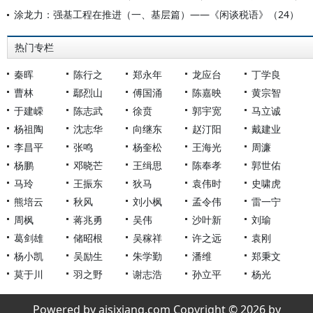
涂龙力：强基工程在推进（一、基层篇）——《闲谈税语》（24）
热门专栏
秦晖
陈行之
郑永年
龙应台
丁学良
曹林
鄢烈山
傅国涌
陈嘉映
黄宗智
于建嵘
陈志武
徐贲
郭宇宽
马立诚
杨祖陶
沈志华
向继东
赵汀阳
戴建业
李昌平
张鸣
杨奎松
王海光
周濂
杨鹏
邓晓芒
王缉思
陈奉孝
郭世佑
马玲
王振东
狄马
袁伟时
史啸虎
熊培云
秋风
刘小枫
孟令伟
雷一宁
周枫
蒋兆勇
吴伟
沙叶新
刘瑜
葛剑雄
储昭根
吴稼祥
许之远
袁刚
杨小凯
吴励生
朱学勤
潘维
郑秉文
莫于川
羽之野
谢志浩
孙立平
杨光
Powered by aisixiang.com Copyright © 2026 by