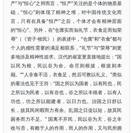
产”与“恒心”之辩而言，“恒产”关注的是个体的物质基
础，“恒心”则体现了精神之维，对中国传统文化而
言，只有在具备“恒产”之后，个体才会有精神层面
的“恒心”。另外，在“仓廪实而知礼节，衣食足而知荣
辱”（《管子·牧民》）的表述中，“仓廪”和“衣食”都与
个人的感性需要的满足相联系，“礼节”与“荣辱”则更
多地涉及精神性追求。汉代的崔寔更直接地提出：“国
以民为根，民以谷为命。命尽则根拔，根拔则本
颠。”“人非食不活，衣食足，然后可教以礼义。”类似
的看法也见于王符：“国之所以为国者，以有民也，民
之所以为民者，以有谷也，谷之所以丰殖者，以有人
功也，功之所以能建者，以日力也。治国之日舒以
长，故其民闲暇而力有余。乱国之日促以短，故其民
困务而力不足。” 国离不开民，民以谷为天，谷之丰
收与否，有赖于人的作用，而人的作用，又与民所拥