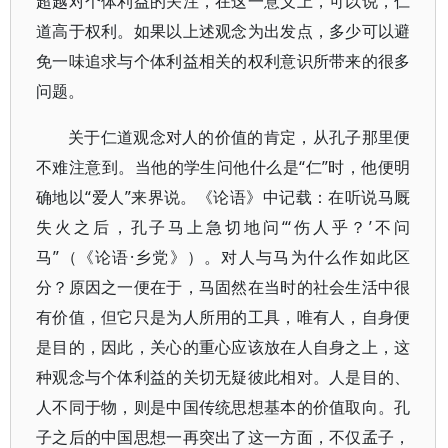
超越对个体利益的关注，在这一意义上，可以说，仁
道高于权利。如果以上述观念为出发点，多少可以避
免一味追求与个体利益相关的权利意识所带来的很多
问题。
关于仁道观念对人的价值的肯定，从孔子那里便
不难注意到。当他的学生问他什么是“仁”时，他便明
确地以“爱人”来界说。《论语》中记载：在听说马厩
失火之后，孔子马上急切地问“‘伤人乎？’不问
马”（《论语·乡党》）。对人与马为什么作如此区
分？原因之一便在于，马固然在当时的社会生活中很
有价值，但它只是为人所用的工具，唯有人，自身便
是目的，因此，关心的重心应该放在人自身之上，这
种观念与个体利益的关切无疑彼此相对。人是目的、
人不同于物，则是中国传统思想基本的价值取向。孔
子之后的中国思想一再突出了这一方面，不仅孟子，