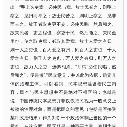
出：“明上选吏焉，必使民与焉。故士民誉之，则明上
察之，见归而举之；故士民苦之，则明上察之，见非
而去之。故王者取吏更不妄，必使民唱，然后和之。
故夫民者，吏之程也，察吏于民，然后随之。夫民至
卑也，使之取吏焉，必取其爱焉。故十人爱之有归，
则十人之吏也，百人爱之有归，则百人之吏也，千人
爱之有归，则千人之吏也，万人爱之有归，则万人之
吏也。故万人之吏，选卿相焉。”所谓“必使民唱，然
后和之”，便是倾听民众意见，并以此为依据，确定具
体的治理主体。可以看到，民本思想蕴含着民主内
容，民本与民主思想并不是绝对不相容的；也就是
说，中国传统民本思想并非仅仅把民视为一般意义上
被动的治理对象，而是把民众的意见（包括是否接受
某种政治结果）作为判断一个政治体制正当性的一个
标准，在这方面，民无疑是一种重要力量，表现为带