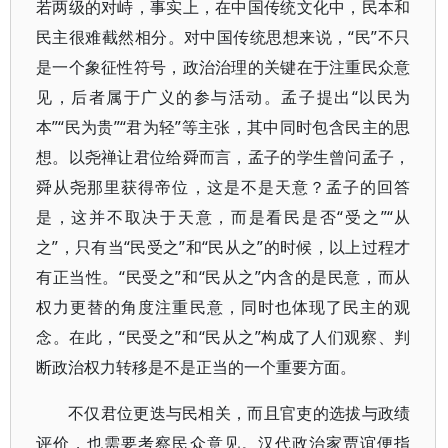
若两级的对峙，事实上，在中国传统文化中，民本和
民主很难截然相分。对中国传统思想来说，“民”不只
是一个象征性符号，政治治理的关键在于注重民众意
见，后者属于广义的参与活动。孟子提出“以民为
本”“民为贵”“君为轻”等主张，其中同时包含民主的思
想。以尧禅让君位给舜而言，孟子的学生曾问孟子，
舜从尧那里获得帝位，这是不是天意？孟子的回答
是，这并不取决于天意，而是看民是否“受之”“从
之”，只有当“民受之”和“民从之”的时候，以上过程才
有正当性。“民受之”和“民从之”内含的是民意，而从
权力更替的角度注重民意，同时也体现了民主的观
念。在此，“民受之”和“民从之”构成了人们观察、判
断政治权力转移是不是正当的一个重要方面。
不仅君位更迭与民相关，而且官吏的选拔与政绩
评价，也需要考察民众意见。汉代政治家贾谊便指