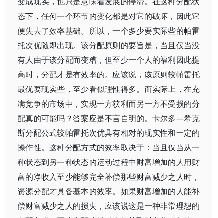
变成现实，也只是意味着发展的停滞。在这种分配状
态下，任何一个环节的变化都是对它的破坏，因此它
便失去了效率基础。所以，一个多少要实际些的帕雷
托次优随即出现。该分配原则的要旨是，当且仅当没
有人由于该分配而变糟，但至少一个人的福利因此提
高时，分配才是有效率的。应该说，该原则较帕雷托
最优要现实些，至少看似理性得多。而实际上，在充
满竞争的市场中，实现一方获利而另一方不受损的分
配真的可能吗？答案应是不言自明的。卡尔多—希克
斯分配公式较帕雷托次优具有相对的现实性和一定的
操作性。这种分配方式的效率取决于：当且仅当从一
种状态到另一种状态的运动过程中财富增加的人用财
富的净收入至少能够完全补偿那些财富减少之人时，
资源分配才具备基本的效率。如果财富增加的人能补
偿财富减少之人的损失，应该说这是一种非常理想的