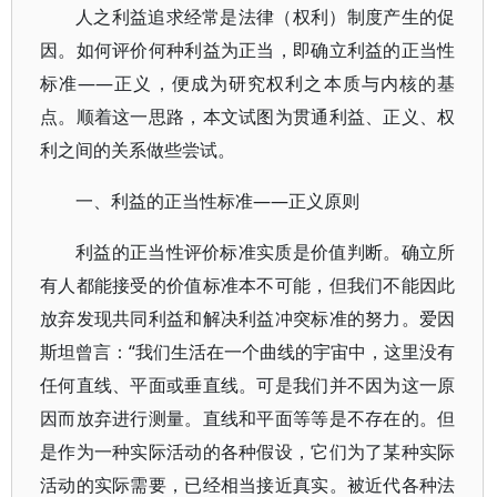
人之利益追求经常是法律（权利）制度产生的促
因。如何评价何种利益为正当，即确立利益的正当性
标准——正义，便成为研究权利之本质与内核的基
点。顺着这一思路，本文试图为贯通利益、正义、权
利之间的关系做些尝试。
一、利益的正当性标准——正义原则
利益的正当性评价标准实质是价值判断。确立所
有人都能接受的价值标准本不可能，但我们不能因此
放弃发现共同利益和解决利益冲突标准的努力。爱因
斯坦曾言：“我们生活在一个曲线的宇宙中，这里没有
任何直线、平面或垂直线。可是我们并不因为这一原
因而放弃进行测量。直线和平面等等是不存在的。但
是作为一种实际活动的各种假设，它们为了某种实际
活动的实际需要，已经相当接近真实。被近代各种法