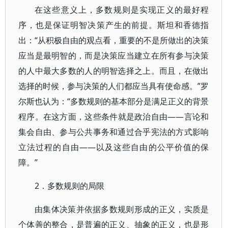
在这些意义上，多数规则是实现正义的最好程
序，也是保证明智决策产生的前提。斯坦和香德指
出：“从积极自由的观点看，重要的不是所做出的决策
应当是最明智的，而是决策应当建立在所有参与决策
的人中最大多数的人的明智选择之上。而且，在做出
选择的时候，参与决策的人们都应当具有使命感。”罗
尔斯也认为：“多数规则的基本部分是满足正义的背景
程序。在这方面，这些条件就是政治自由——言论和
集会自由、参与公共事务和通过合乎宪法的方式影响
立法过程的自由——以及这些自由的公平价值的保
障。”
2．多数规则的局限
由集体决策并依据多数规则形成的正义，实质是
个体善的整合，是普遍的正义、抽象的正义，也是形