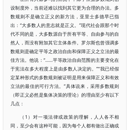
设制度外，当前还难以找到其它更为合理的办法。多
数规则不是确立正义的新方法，亚里士多德早已指
出：“大多数人的意志就是正义。”现代社会跟那个时
代不同的是，大多数源自于所有平等、自由参与的自
然人，而没有附加其它主体条件。罗尔斯也曾强调多
数规则是确定平等之政治自由和保障正义之立法的最
佳方法。他说：“……平等政治自由范围的主要变化在
于宪法在多大程度上是由多数人决定的。”“我已经假
定某种形式的多数规则被证明是用来保障正义和有效
立法的最佳的可行方法。”具体说来，采用多数规则
（即正义必然是集体决策的理论）的理由至少有以下
几点：
（1）对一项法律或政策的理解，人人各不相
同，至少会有这种可能，因为每个人都有做出正确或