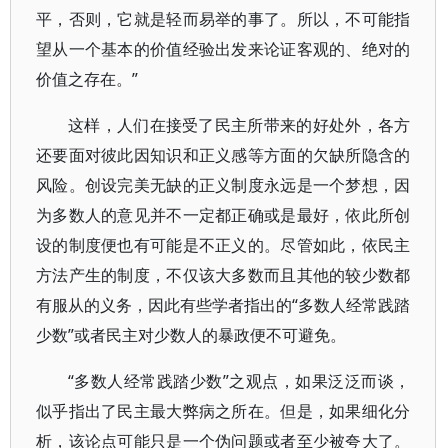
平，否则，它就是轻而易举的事了。所以，不可能指
望从一个基本的价值经验出发来论证客观的、绝对的
价值之存在。”
这样，人们在接受了民主所带来的好处外，各方
还要面对彼此因知识和正义感等方面的欠缺所隐含的
风险。创设完美无缺的正义制度永远是一个梦想，因
为多数人的意见并不一定都正确或是最好，依此所创
设的制度便也有可能是不正义的。尽管如此，依民主
方法产生的制度，不仅该大多数而且其他的较少数都
有服从的义务，因此有些学者指出的“多数人经常践踏
少数”或者民主对少数人的暴政便不可避免。
“多数人经常践踏少数”之观点，如果泛泛而谈，
似乎指出了民主最大弊病之所在。但是，如果细化分
析，该论点可能只是一个伪问题或者至少被夸大了。