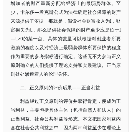
增加者的财产重新分配给经济上的最弱势群体。至
少，卡尔多—希克斯公式为法律确定社会保障的财产
来源提供了依据，那就是，假设社会财富收入为I，财
富损失为L，那么提供社会保障的财产至少应是位于I
—L>0的某一点。具体的数量可以根据对创业者所要
激励的程度以及对经济上最弱势群体所要保护的程度
作为重要的参考指标进行确定。这些无不为参与正义
原则确立的人们提供了理论支持和实践建议。正当原
则处处渗透着人的伦理关怀。
二、正义原则的评价后果——正当利益
利益经过正义原则的评价并获得肯定，便成为正
当利益，主要包括具体主体（包括自然人和法人）的
正当利益、社会公共利益等形态。本文把国家利益内
含在社会公共利益之中，因为两种利益至少在理论上