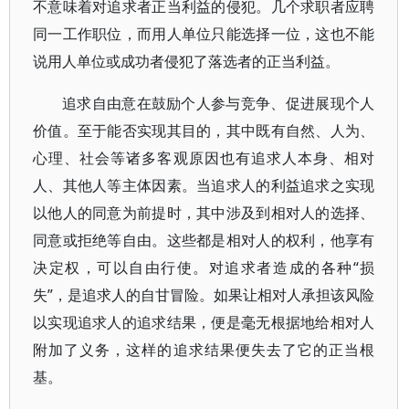
不意味着对追求者正当利益的侵犯。几个求职者应聘
同一工作职位，而用人单位只能选择一位，这也不能
说用人单位或成功者侵犯了落选者的正当利益。
追求自由意在鼓励个人参与竞争、促进展现个人
价值。至于能否实现其目的，其中既有自然、人为、
心理、社会等诸多客观原因也有追求人本身、相对
人、其他人等主体因素。当追求人的利益追求之实现
以他人的同意为前提时，其中涉及到相对人的选择、
同意或拒绝等自由。这些都是相对人的权利，他享有
决定权，可以自由行使。对追求者造成的各种“损
失”，是追求人的自甘冒险。如果让相对人承担该风险
以实现追求人的追求结果，便是毫无根据地给相对人
附加了义务，这样的追求结果便失去了它的正当根
基。