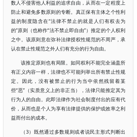
数人不侵害他人利益的追求自由，从而在一定程度上
防止和避免多数原则的专断。真正保有主体之个性利
益的制度隐含在“法律不禁止的就是人们有权去为
的”原则（也称作“法不禁止即自由”）推定的个人权利
之中。该原则意在弥补法律授权性规范的不周严，承
认在禁止性规范之外人们有充分的行为自由。
该推定原则也有局限。如同权利不能完全涵盖所
有正义内容一样，法律也不可能列举出所有禁止性规
定。因此，没有被禁止的行为当中依然残留着某
些“恶”（实质意义上的非正当），法律只能推定其为
行为人的自由。此即法律作为社会制度付出的应有代
价，从而也是个人为享有法律提供的保护或效率之利
益而付出的成本。
（3）既然通过多数规则或者说民主形式判断出