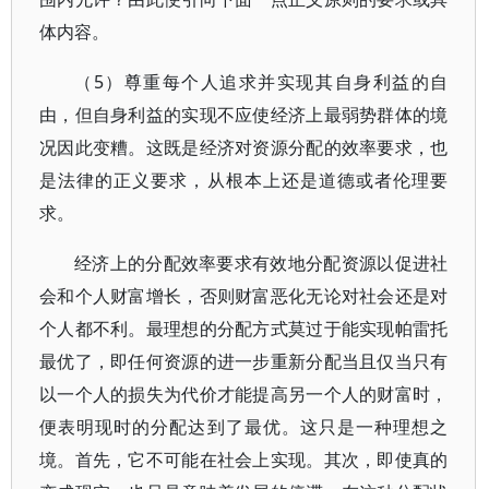
体内容。
（5）尊重每个人追求并实现其自身利益的自
由，但自身利益的实现不应使经济上最弱势群体的境
况因此变糟。这既是经济对资源分配的效率要求，也
是法律的正义要求，从根本上还是道德或者伦理要
求。
经济上的分配效率要求有效地分配资源以促进社
会和个人财富增长，否则财富恶化无论对社会还是对
个人都不利。最理想的分配方式莫过于能实现帕雷托
最优了，即任何资源的进一步重新分配当且仅当只有
以一个人的损失为代价才能提高另一个人的财富时，
便表明现时的分配达到了最优。这只是一种理想之
境。首先，它不可能在社会上实现。其次，即使真的