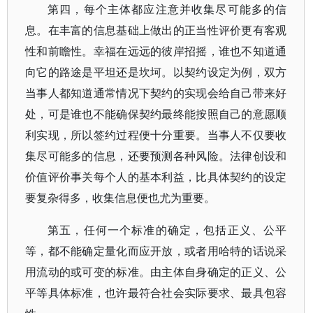
第四，每个主体都应注意并收集尽可能多的信
息。在丰富的信息基础上做出的正当性评价更有客观
性和前瞻性。幸福在远远的彼岸招摇，谁也不知道通
向它的路途是平坦还是坎坷。以契约设定为例，双方
当事人都知道通常情况下契约的实现会给自己带来好
处，可是谁也不能确保契约最终能按照自己的意愿顺
利实现，所以签约过程便十分重要。当事人不仅要收
集尽可能多的信息，还要预测各种风险。法律创设和
价值评价事关每个人的基本利益，比具体契约的设定
要复杂得多，收集信息便也尤为重要。
第五，任何一个标准的确定，包括正义、公平
等，都不能确定量化而应开放，或者用哈特的话说采
用流动的或可变的标准。由主体自身确定的正义、公
平等具体标准，也许最符合社会实际要求、最具包容