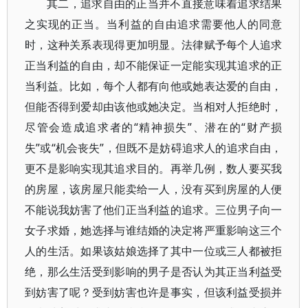
其二，追求自由的正当并不直接意味着追求结果
之实现的正当。当利益的自由追求需要他人的同意
时，这种关系表现得更加明显。法律赋予每个人追求
正当利益的自由，却不能保证一定能实现其追求的正
当利益。比如，每个人都有向他或她表达爱的自由，
但能否得到爱却由该他或她决定。当相对人拒绝时，
尽管会造成追求者的“精神损失”、潜在的“财产损
失”或“机会丧失”，但既不是妨碍追求人的追求自由，
更不是影响实现其追求目的。再举几例，数人要买我
的房屋，该房屋只能卖给一人，没有买到房屋的人便
不能说我妨害了他们正当利益的追求。三位男子向一
女子求婚，她选择与谁结婚的决定将严重影响这三个
人的生活。如果该姑娘选择了其中一位或三人都被拒
绝，那么生活受到影响的男子是否认为其正当利益受
到妨害了呢？受到妨害也许是事实，但该利益受损并