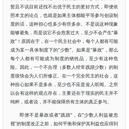
暂且不说目前还找不出优于民主的更好方式，即便依
照本文的论点，也就是如果主体都能平等参与创设制
度的话，这种担心也多少有些多余。不是说这种现象
能够避免，而是说它不会危害过大，至少不会产生“暴
政”！原因在于，在一个民主社会中，每个人都有可能
成为某一具体制度下的“少数”。如果是“暴政”，那么
每个人都有可能成为制度的牺牲品，至少有这种危
险。因此，一个不合理（多数人经常践踏少数）的制
度很快会为人们所修正。在一个完全民主的社会，这
种担心如果不是多余，至少也不应是耸人听闻。之所
以会有这样的观点存在，主要还在于现实的民主并不
纯粹，或者说，并不能保障所有主体的真正参与。
即便不是暴政或者“践踏”，在“少数人利益被忽
视”的制度改正之前，如何平衡和保护其利益也应得到