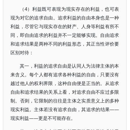
（4）利益既可表现为现实存在的利益，也可表
现为对它的追求自由。追求利益的自由本身也是一种
利益，尽管它与现实存在的财产、人身等利益有所不
同，即自由追求的利益并不一定能够实现。自由追求
和追求结果是两种不同的利益形态，其正当性评价要
区别对待：
其一，利益的追求自由是认同人为法律主体的本
来含义。每个人都有追求各种利益的自由，只要没有
越过他人的权利界限，这种自由便是正当的。从追求
自由和追求结果的关系上看，对追求自由不应过多限
制。否则，它限制的往往是主体之实质意义上的多种
现实利益。主体若没有追求自由，其追求的结果——
现实利益——更是不可能存在。