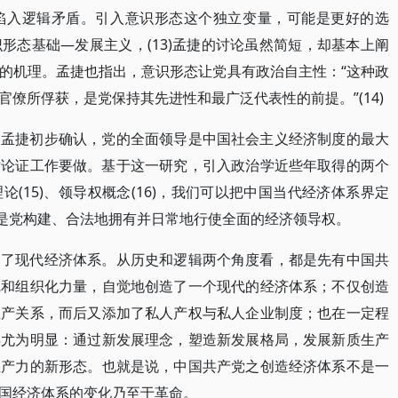
陷入逻辑矛盾。引入意识形态这个独立变量，可能是更好的选
形态基础—发展主义，(13)孟捷的讨论虽然简短，却基本上阐
的机理。孟捷也指出，意识形态让党具有政治自主性：“这种政
僚所俘获，是党保持其先进性和最广泛代表性的前提。”(14)
，孟捷初步确认，党的全面领导是中国社会主义经济制度的最大
术论证工作要做。基于这一研究，引入政治学近些年取得的两个
(15)、领导权概念(16)，我们可以把中国当代经济体系界定
征是党构建、合法地拥有并日常地行使全面的经济领导权。
建了现代经济体系。从历史和逻辑两个角度看，都是先有中国共
觉和组织化力量，自觉地创造了一个现代的经济体系；不仅创造
生产关系，而后又添加了私人产权与私人企业制度；也在一定程
得尤为明显：通过新发展理念，塑造新发展格局，发展新质生产
生产力的新形态。也就是说，中国共产党之创造经济体系不是一
国经济体系的变化乃至于革命。