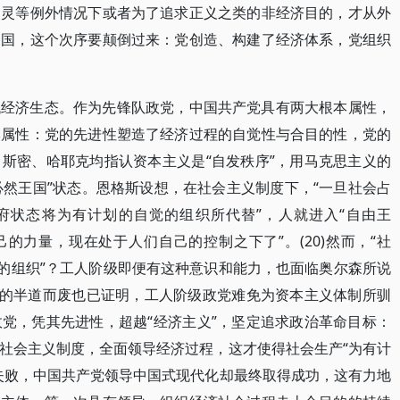
失灵等例外情况下或者为了追求正义之类的非经济目的，才从外
中国，这个次序要颠倒过来：党创造、构建了经济体系，党组织
代经济生态。作为先锋队政党，中国共产党具有两大根本属性，
本属性：党的先进性塑造了经济过程的自觉性与合目的性，党的
斯密、哈耶克均指认资本主义是“自发秩序”，用马克思主义的
必然王国”状态。恩格斯设想，在社会主义制度下，“一旦社会占
府状态将为有计划的自觉的组织所代替”，人就进入“自由王
的力量，现在处于人们自己的控制之下了”。(20)然而，“社
觉的组织”？工人阶级即便有这种意识和能力，也面临奥尔森所说
动的半道而废也已证明，工人阶级政党难免为资本主义体制所驯
党，凭其先进性，超越“经济主义”，坚定追求政治革命目标：
社会主义制度，全面领导经济过程，这才使得社会生产“为有计
失败，中国共产党领导中国式现代化却最终取得成功，这有力地