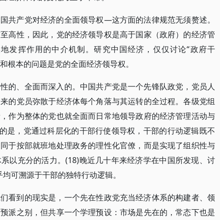
中国共产党对经济的全面领导权—这方面的法律规范无须赘述。
有至高性，因此，党的经济领导权是高于国家（政府）的经济管
地发挥作用的中介机制。研究中国经济，仅仅讨论“政府干
要和根本的问题是党的全面经济领导权。
常性的、全面而深入的。中国共产党是一个先锋队政党，党员人
起来的党员弥散于经济体每个角落与其运转的全过程。各级党组
者，作为整体的党也就全面而日常地领导政府的经济管理活动与
注意的是，党通过科层化的干部行使领导权，干部的行动逻辑既不
不同于按部就班地处理政务的理性化官僚，而是实现了组织性与
系以充分的活力。(18)晚近几十年来经济学在中国所发现、讨
几乎均可溯源于干部的独特行动逻辑。
我们看到的现实是，一个先在性政党充当经济体系的构建者、领
干预派之别，但共享一个学理预设：市场是先在的，常态下也是