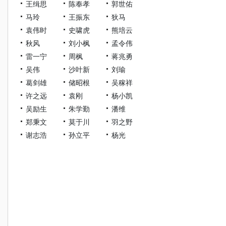
王缉思
陈奉孝
郭世佑
马玲
王振东
狄马
袁伟时
史啸虎
熊培云
秋风
刘小枫
孟令伟
雷一宁
周枫
蒋兆勇
吴伟
沙叶新
刘瑜
葛剑雄
储昭根
吴稼祥
许之远
袁刚
杨小凯
吴励生
朱学勤
潘维
郑秉文
莫于川
羽之野
谢志浩
孙立平
杨光