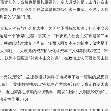
妇孺皆知的，当然也是极其重要的。令人遗憾的是，主流的自由
惊的是，政治经济学同样普遍忽视或低估这一事实。不过，孟捷
到党的“关键”作用。
主义私人占有与社会化大生产之间的矛盾持续加深，社会主义必
是一个“自动”过程，事实上，“长驱直入社会主义”正是第二国
”，并循此歧途放弃了革命，转而认同资本主义制度，仅满足于
人福利。工人政党的资产阶级化让资本主义体制得以稳定。20
，认为中国应当“补资本主义的课”，在政治上认同西欧民主社
力一元决定论”，孟捷教授颇为详尽地揭示了这一谬误的思想源
革命》，孟捷教授抉发出“有机生产方式变迁论”，肯定政治因素
步，通过解读毛泽东的经济哲学，阐发“社会主义制度经济学”，
定性作用。(5)
组织构成的，何种政治组织在经济发展中起决定作用？学界大多