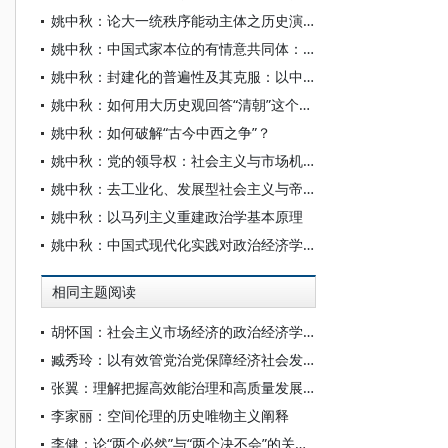
姚中秋：论大一统秩序能动主体之历史演变
姚中秋：中国式家本位的有情意共同体：事实、规范与路径
姚中秋：封建化的普遍性及其克服：以中国为方法的历史政治学研究
姚中秋：如何用大历史观回答“清朝”这个思想难题？
姚中秋：如何破解“古今中西之争”？
姚中秋：党的领导权：社会主义与市场机制辩证统一的能动性中介
姚中秋：去工业化、发展型社会主义与帝国主义的消亡
姚中秋：以马列主义重建政治学基本原理
姚中秋：中国式现代化实践对政治经济学、历史唯物主义的理论意义
相同主题阅读
胡怀国：社会主义市场经济的政治经济学解析
臧秀玲：以有效管党治党保障经济社会发展的历程与经验
张翼：理解把握高效能治理和高质量发展的有机结合
李家丽：空间伦理的历史唯物主义阐释
李健：论“两个必然”与“两个决不会”的关系——基于跨越资本主义制度“卡夫丁峡谷”设想的反思