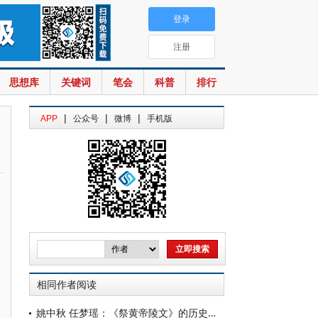
登录
注册
思想库
关键词
笔会
科普
排行
|
|
|
APP
公众号
微博
手机版
相同作者阅读
姚中秋 任梦瑶：《祭黄帝陵文》的历史政治学解读