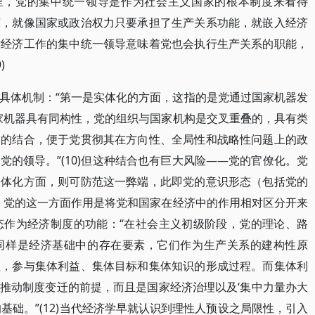
这里，党的集中统一领导是作为社会主义国家的根本制度来看待
度，就像国家或政治权力只要承担了生产关系功能，就嵌入经济
对经济工作的集中统一领导意味着党也会执行生产关系的职能，
)
具体机制：“第一是实体化的方面，这指的是党通过国家机器发
国家机器具有同构性，党的组织与国家机构是交叉重叠的，具有类
器的结合，便于党贯彻其在方向性、全局性和战略性问题上的政
的领导。”(10)但这种结合也有巨大风险——党的官僚化。党
实体化方面，则可防范这一弊端，此即党的意识形态（包括党的
，党的这一方面作用是将党和国家在经济中的作用相对区分开来
形态作为经济制度的功能：“在社会主义初级阶段，党的理论、路
同样是经济基础中的存在要素，它们作为生产关系的建构性原
益，参与集体利益、集体目标和集体知识的形成过程。而集体利
推动制度变迁的前提，而且是国家经济治理以及‘集中力量办大
基础。”(12)当代经济学早就认识到理性人预设之局限性，引入