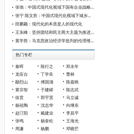
张弛：中国式现代化视域下国有企业战略使命的历史演进、理论逻辑和时代要求
张宁 陈文胜：中国式现代化视域下城乡融合的制度创新与治理逻辑
田鹏颖：现代化的本质是人的现代化
王东峰：坚持团结和民主两大主题为推进中国式现代化广泛凝心聚力
黄学胜：马克思政治经济学批判的伦理维度
热门专栏
秦晖
陈行之
郑永年
龙应台
丁学良
曹林
鄢烈山
傅国涌
陈嘉映
黄宗智
于建嵘
陈志武
徐贲
郭宇宽
马立诚
杨祖陶
沈志华
向继东
赵汀阳
戴建业
李昌平
张鸣
杨奎松
王海光
周濂
杨鹏
邓晓芒