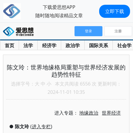
下载爱思想APP
立即下载
随时随地阅读精品文章
登录
注册
首页
法学
经济学
政治学
国际关系
社会学
陈文玲：世界地缘格局重塑与世界经济发展的
趋势性特征
选择字号：
大
中
小
本文共阅读 6556 次 更新时间：
2024-11-01 10:35
进入专题：
地缘政治
世界经济
●
陈文玲
(
进入专栏
)