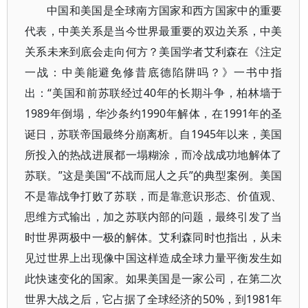
中国和美国是全球南方国家和西方国家中的重要
代表，中美关系是当今世界最重要的双边关系，中美
关系未来到底会走向何方？美国学者艾利森在《注定
一战：中美能避免修昔底德陷阱吗？》一书中指
出：“美国和前苏联经过40年的长期斗争，柏林墙于
1989年倒塌，华沙条约1990年解体，在1991年的圣
诞日，苏联帝国最终分崩离析。自1945年以来，美国
所投入的热战进展都一塌糊涂，而冷战成功地解体了
苏联。”这是美国“不战而屈人之兵”的典型案例。美国
不是靠战争打败了苏联，而是靠意识形态、价值观、
思维方式输出，加之苏联内部的问题，最终引发了当
时世界两极中一极的解体。艾利森同时也指出，从未
见过世界上出现像中国这样造成全球力量平衡发生如
此快速变化的国家。如果美国是一家公司，在第二次
世界大战之后，它占据了全球经济的50%，到1981年